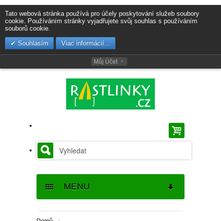
Tato webová stránka používá pro účely poskytování služeb soubory
cookie. Používáním stránky vyjadřujete svůj souhlas s používáním
souborů cookie.
Souhlasím
Viac informácií...
Můj Účet
MENU
SEMENA
›