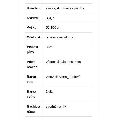
Umístění
skalka, skupinová výsadba
Kvetení
3, 4, 5
Výška
51-100 cm
Odolnost
plně mrazuvzdorná
Vlhkost
suchá
půdy
Půdní
vápenatá, zásaditá půda
reakce
Barva
vínovočervená_bordová
listu
Barva
žlutá
květu
Rychlost
středně rychlý
růstu