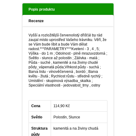
PLEKTRANT
VĚJÍŘOVKA
Popis produktu
ECHINACEA
POPENEC
SCAEVOLA
Recenze
TAŘICE
OSTRUHATKA
Vyšší a rozložitější červenolistý dřišťál by rád
NETÝKAVKA
zaujal místo uprostřed Vašeho trávníku. Věří, že
se Vám bude líbit a bude Vám dělat
HELICHRYSUM
radost.***PARAMETRY***Kvetení - 3 , 4 , 5;
Výška - do 1 m ; Odolnost - plně mrazuvzdorná ;
Světlo - slunce až polostín ; Zálivka - malá ;
OSTEOSPERMUM
Půda - suché , kamenité a na živiny chudé
pôdy_vápenatá půda;Vlhkost půdy - suchá ;
Barva listu - vínověčervená , bordó ; Barva
květu - žlutá ; Rychlost růstu - středně rychlý ;
ISOTOMA
Umístění - skupinová výsadba_skalka ;
Speciální vlastnosti - jedovatost_trny , ostny
VITÁLKA
Cena
114,90 Kč
PRYŠEC
Světlo
Polostín, Slunce
EURYOPS
Struktura
kamenitá a na živiny chudá
půdy