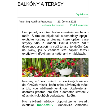
BALKÓNY A TERASY
SEMENA BYLINEK
CIBULOVINY
Vytisknout
SEMENA BALKÓNOVÝCH
JARNÍ CIBULOVINY
BALKÓN
Autor: Ing. Adriána Francová
21. června 2021
KVĚTIN
Zobrazit komentáře
Přidat komentář
NARCISY
LETNÍ CIBULOVINY
MUŠKÁTY
OKRASNÉ
Léto je tady a s ním i horko a možná dovolená u
DVOULETKY
moře. S tím se nějak tak automaticky spojují
exotické rostliny a dřeviny, které opájeli vaše
SKALKOVÉ
TULIPÁNY
LILIE
ROZMANITÉ CIBULOVINY
ANGLICKÉ MUŠKÁTY
PETUNIE
smysly vůní a krásou. Pokud chcete zažít
JEHLIČNANY
UŽITKOVÉ
dovolenou alespoň na vaší terase, je ideální čas
SEMENA LETNIČEK
na plány, jak v časném létě zaplnit terasu
exotickými dřevinami a květinami v nádobách.
VYŠŠÍ
SKALKOVÉ
KROKUSY
NIŽŠÍ
KORNOUTICE
KOSATCE
PŘEVISLÉ
DROBNOKVĚTÉ
FUCHSIE
TUJE
LISTNATÉ STROMY
JAHODY
TIPY
SEMENA STROMŮ
PLNOKVĚTÉ
JEDNODUCHÉ KLASICKÉ
BOTANICKÉ
HYACINTY
VYSOKÉ
MEČÍKY
HVĚZDNÍKY
VZPŘÍMENÉ
VEĽKOKVĚTÉ
OVOCE A ZELENINA
CYPŘIŠE
OKRASNÉ JAVORY
OKRASNÉ KEŘE
RANÉ JAHODY
OVOCNÉ DŘEVINY
AKCE
SEMENA TRVALEK
OSTATNÍ
OSTATNÍ
KVETOUCÍ NA PODZIM
OKRASNÉ ČESNEKY
BEGÓNIE
JIŘINY
PELARGONIE
BYLINKY NA BALKON
JALOVCE
KVETOUCÍ STROMY
STÁLEZELENÉ OKRASNÉ
POPÍNAVÉ ROSTLINY
POLORANÉ JAHODY
JABLONĚ
DROBNÉ OVOCE
SLEVA 50 %
Rostliny můžete umístit do závěsných nádob,
SEMENA ZELENINY
KEŘE
do různých misek, košů nebo závěsných tašek
a tub, kde nádherně vyniknou. Dopřejete jim
VELKOKVĚTÉ
PŘEVISLÉ
OSTATNÍ
HRNKOVÉ ROSTLINY
OKRASNÉ BOROVICE
SLOUPOVITÉ STROMY
BŘEČŤAN
RŮŽE
POZDNÍ JAHODY
LETNÍ JABLONĚ
HRUŠNĚ
BRUSINKY
NETRADIČNÍ OVOCE
SLEVA 70 %
dostatek prostoru pro růst a samotné kvetení v
LISTOVÁ ZELENINA
SEMENA LUČNÍCH KVĚTŮ
OKRASNÉ KEŘE DO STÍNU
úžasných dlouhých vodopádech květů.
Pro závěsné nádoby doporučujeme vysadit
ROZTŘEPENÉ
KVĚTINY DO TRUHLÍKŮ
OKRASNÉ JEDLE
VISTÁRIE
POPÍNAVÉ RŮŽE
OKRASNÉ TRÁVY
STÁLEPLODÍCÍ JAHODY
ZIMNÍ JABLONĚ
TŘEŠNĚ A VIŠNĚ
BORŮVKY
ARONIE
VINNÁ RÉVA
SLEVA 30 %
exotické
mandevilly
(Mandevilla Amoena),