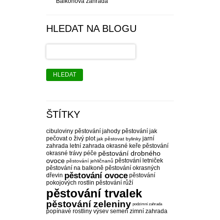
Balkonová zahrada
HLEDAT NA BLOGU
HLEDAT
ŠTÍTKY
cibuloviny pěstování
jahody pěstování
jak
pečovat o živý plot
jarní
jak pěstovat bylinky
zahrada
letní zahrada
okrasné keře pěstování
pěstování drobného
okrasné trávy péče
ovoce
pěstování letniček
pěstování jehličnanů
pěstování na balkoně
pěstování okrasných
pěstování ovoce
dřevin
pěstování
pokojových rostlin
pěstování růží
pěstování trvalek
pěstování zeleniny
podzimní zahrada
popínavé rostliny
výsev semen
zimní zahrada