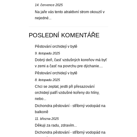
14. července 2025
Na jaře vás tento atraktivní strom okouzlí v
nejedné...
POSLEDNÍ KOMENTÁŘE
Pěstování orchidejí v bytě
9. listopadu 2025
Dobrý deň, časť vzdušných koreňov má byť
v zemi a časť na povrchu pre dýchanie....
Pěstování orchidejí v bytě
8. listopadu 2025
Chci se zeptat, jestli při přesazování
orchidejí patří vzdušné kořeny do hlíny,
nebo...
Dichondra pěstování - stříbrný vodopád na
balkoně
11. března 2025
Děkuji za radu, zdravím...
Dichondra pěstování - stříbrný vodopád na