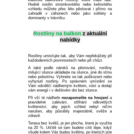
PLEKTRANT
Hodně rostlin stromkovitého nebo keřovitého
VĚJÍŘOVKA
vzhledu můžete přes léto pěstovat i přímo na
ECHINACEA
POPENEC
zahradě v záhonech nebo jako solitéry a
SCAEVOLA
dominanty v trávníku.
TAŘICE
OSTRUHATKA
Rostliny na balkon
z aktuální
NETÝKAVKA
nabídky
HELICHRYSUM
Rostliny umisťujte tak, aby Vám nepřekážely při
každodenních povinnostech nebo při chůzi.
OSTEOSPERMUM
A také podle nároků na pěstování, rostliny
milující slunce ukládejte na slunce, jiné do stínu
ISOTOMA
nebo polostínu. Vyhnete se tak poškození nebo
vyhynutí rostliny. Po správném umístění se
Vám odvděčí nádherným květem, vůní a dodají
vám energii i v deštivém dni bez slunce.
VITÁLKA
Při vší té nádheře
nezapomeňte na hnojení
a
pravidelné zalévání, střihání odkvetlých
PRYŠEC
květenství, aby jejich vzhled nebyl ničím
narušen, aby působily majestátně, svěže a
zdravě.
EURYOPS
Terasa bez květů, je jen plocha, která je využita
na 20 %. Určitě se tam budete cítit lépe, když
všude kolem Vás budou květiny, po kterých jste