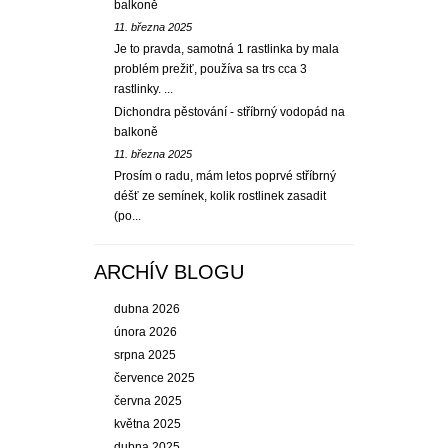
balkoně
11. března 2025
Je to pravda, samotná 1 rastlinka by mala
problém prežiť, používa sa trs cca 3
rastlinky. ...
Dichondra pěstování - stříbrný vodopád na
balkoně
11. března 2025
Prosím o radu, mám letos poprvé stříbrný
déšť ze semínek, kolik rostlinek zasadit
(po...
ARCHÍV BLOGU
dubna 2026
února 2026
srpna 2025
července 2025
června 2025
května 2025
dubna 2025