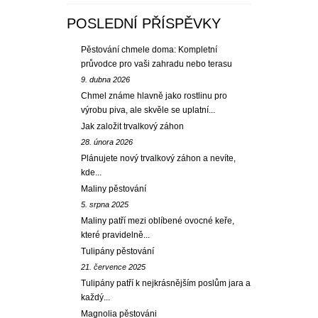
POSLEDNÍ PŘÍSPĚVKY
Pěstování chmele doma: Kompletní
průvodce pro vaši zahradu nebo terasu
9. dubna 2026
Chmel známe hlavně jako rostlinu pro
výrobu piva, ale skvěle se uplatní...
Jak založit trvalkový záhon
28. února 2026
Plánujete nový trvalkový záhon a nevíte,
kde...
Maliny pěstování
5. srpna 2025
Maliny patří mezi oblíbené ovocné keře,
které pravidelně...
Tulipány pěstování
21. července 2025
Tulipány patří k nejkrásnějším poslům jara a
každý...
Magnolia pěstováni