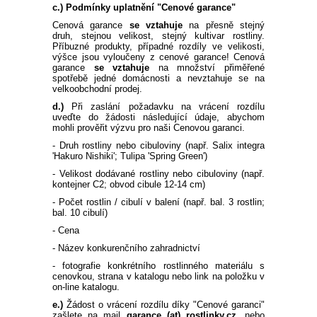
PLEKTRANT
c.) Podmínky uplatnění "Cenové garance"
VĚJÍŘOVKA
Cenová garance
ECHINACEA
se vztahuje
na přesně stejný
POPENEC
druh, stejnou velikost, stejný kultivar rostliny.
SCAEVOLA
Příbuzné produkty, případné rozdíly ve velikosti,
TAŘICE
výšce jsou vyloučeny z cenové garance! Cenová
garance
se vztahuje
na množství přiměřené
OSTRUHATKA
spotřebě jedné domácnosti a nevztahuje se na
NETÝKAVKA
velkoobchodní prodej.
d.)
Při zaslání požadavku na vrácení rozdílu
HELICHRYSUM
uveďte do žádosti následující údaje, abychom
mohli prověřit výzvu pro naši Cenovou garanci.
OSTEOSPERMUM
- Druh rostliny nebo cibuloviny (např. Salix integra
'Hakuro Nishiki'; Tulipa 'Spring Green')
- Velikost dodávané rostliny nebo cibuloviny (např.
ISOTOMA
kontejner C2; obvod cibule 12-14 cm)
- Počet rostlin / cibulí v balení (např. bal. 3 rostlin;
bal. 10 cibulí)
VITÁLKA
- Cena
- Název konkurenčního zahradnictví
PRYŠEC
- fotografie konkrétního rostlinného materiálu s
cenovkou, strana v katalogu nebo link na položku v
EURYOPS
on-line katalogu.
e.)
Žádost o vrácení rozdílu díky "Cenové garanci"
zašlete na mail
garance (at) rostlinky.cz
, nebo