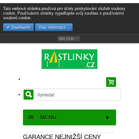
Tato webová stránka používá pro účely poskytování služeb soubory
cookie. Používáním stránky vyjadřujete svůj souhlas s používáním
souborů cookie.
Souhlasím
Viac informácií...
Můj Účet
MENU
SEMENA
GARANCE NEJNIŽŠÍ CENY