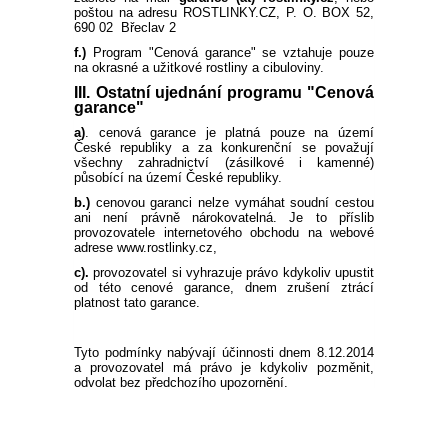
poštou na adresu ROSTLINKY.CZ, P. O. BOX 52,
690 02 Břeclav 2
f.)
Program "Cenová garance" se vztahuje pouze
na okrasné a užitkové rostliny a cibuloviny.
III. Ostatní ujednání programu "Cenová
garance"
a)
. cenová garance je platná pouze na území
České republiky a za konkurenční se považují
všechny zahradnictví (zásilkové i kamenné)
působící na území České republiky.
b.)
cenovou garanci nelze vymáhat soudní cestou
ani není právně nárokovatelná. Je to příslib
provozovatele internetového obchodu na webové
adrese www.rostlinky.cz,
c).
provozovatel si vyhrazuje právo kdykoliv upustit
od této cenové garance, dnem zrušení ztrácí
platnost tato garance.
Tyto podmínky nabývají účinnosti dnem 8.12.2014
a provozovatel má právo je kdykoliv pozměnit,
odvolat bez předchozího upozornění.