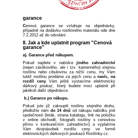
PLODOVÁ ZELENINA
BIO SEMENA
KVETOUCÍ KEŘE NA
SLUNCE
VELKOKVĚTÉ
BALKONOVKY NA PŘÍMÉ
PRÍSLUŠENSTVÍ K
OKRASNÉ SMRKY
PLAMÉNKY
ČAJOHYBRIDY
OKRASNÉ TRÁVY NÍZKÉ
TRVALKY
BÍLÉ A LESNÍ JAHODY
REZISTENTNÍ JABLONĚ
ŠVESTKY A BLUMY
OSTRUŽINY
FIKOVNÍK
SAZENICE ZELENINY
SLEVA 10 %
KOŘENOVÁ ZELENINA
SUBSTRÁTY A ZEMINY
SLUNCE
BALKÓNOVÝM ROSTLINÁM
garance
KEŘE KVETOUCÍ V LÉTĚ
OSTATNÍ
C
enová garance se vztahuje na objednávky,
JEHLIČNANY NA KMÍNKU
KVETOUCÍ POPÍNAVÉ
MNOHOKVĚTÉ RŮŽE
KOSTŘAVY
OKRASNÉ TRÁVY VYSOKÉ
VYSOKÉ TRVALKY
ŽIVÉ PLOTY
SLOUPOVITÉ JABLONĚ
MERUŇKY
ANGREŠT
HURMIKAKI
SAZENICE RAJČAT
PŘÍSLUŠENSTVÍ K
případně na dodávku rostlinného materiálu ode dne
LUSKOVÁ ZELENINA
NEMESIA
BALKONOVÉ KVĚTINY DO
ROSTLINY
UŽITKOVÉ ZAHRADĚ
7.2.2012 až do odvolání.
STÍNU / POLOSTÍNU
KEŘE KVETOUCÍ V ZIMĚ
ZAKRSLÉ JEHLIČNANY
STROMKOVÉ RŮŽE
OSTŘICE
KORTADÉRIE
NÍZKÉ TRVALKY
ŽIVÝ PLOT NEOPADAVÝ
HORTENZIE
BROSKVE A NEKTARINKY
MALINY
KIWI
SAZENICE OKUREK
II. Jak a kde uplatnit program "Cenová
KOŠŤÁLOVÁ ZELENINA
garance"
ČERNOOKÁ ZUZANA
AFRICKÁ KOPŘIVA
ROSTLINY OKRASNÉ
a). Garance před nákupem.
JEHLIČNATÉ STROMY
NÍZKÉ OKRASNÉ TRÁVY
OZDOBNICE
TRVALKY DO STÍNU
ŽIVÝ PLOT OPADAVÝ
HORTENZIE LATNATÉ
SOLITÉRY
ZAKRSLÉ OVOCNÉ STROMY
RYBÍZ
MUCHOVNÍK
SADBOVÉ BRAMBORY
LISTEM
CIBULOVÁ ZELENINA
SPORÝŠ
Pokud najdete v nabídce
OSTATNÍ
OSTATNÍ
jiného zahradnictví
(nejen zásilkového, ale i tzv. kamenného) stejnou
POVÍJNICE
rostlinu nebo cibulovinu za nižší cenu, my Vám
PABAMBUS
ČECHRAVY
JARNÍ TRVALKY
HORTENZIE VELKOLISTÉ
PŘÍSLUŠENSTVÍ K
RAKYTNÍK ŘEŠETLÁKOVÝ
SLADKÉ BRAMBORY
OKRASNÁ KOPŘIVA
tutéž rostlinu prodáme za jejich cenu a
navíc, na
SEMENÁ NA KLÍČKY
HVOZDÍK
OKRASNÉ ZAHRADĚ
rozdíl ceny
Vám ještě vystavíme elektronický
DIANTHUS
dárkový poukaz, který budete moci uplatnit při
DOCHAN
DLUŽICHY
LETNÍ TRVALKY
HORTENZIE
ZIMOLEZ KAMČATSKÝ
SADBOVÝ ČESNEK
IPOMOEA
jakékoli další objednávce.
OSTATNÍ SEMÍNKA
KOPRETINA
STROMEČKOVITÉ
b.) Garance po nákupu.
ZELENINY
BAKOPA
VYSOKÉ TRAVINY OSTATNÍ
BOHYŠKY
PODZIMNÍ TRVALKY
OŘECHY A LÍSKY
MEDVĚDÍ ČESNEK
DICHONDRA
Pokud jste již zakoupili rostlinu stejného druhu,
DVOUZUBEC
MODRÉ HORTENZIE
předložte nám
do 14 dnů
od nákupu nabídku jiné
LOBELKY
společnosti (leták, strana katalogu, link na položku
SKALNIČKY
OSTATNÍ NETRADIČNÍ
ZELENINOVÉ SAZENICE
v online obchodě, fotografii rostliny s cenovkou
PLECTRANTHUS
ŠTÍROVNÍK
přímo v konkurečním zahradnictví) a vyplatíme
OSTATNÍ
Vám dvojnásobek rozdílu ceny ve formě
LOTUS
elektronických dárkových poukazů Rostlinky.cz.
LEVANDULE
SMIL