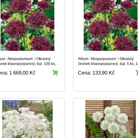
ium ´Atropurpureum´ / Okrasný
Allium ´Atropurpureum´ / Okrasný
nek tmavopurpurový, bal. 100 ks,
česnek tmavopurpurový, bal. 5 ks, 1
/+, XXL
ena:
1 669,00 Kč
Cena:
133,90 Kč