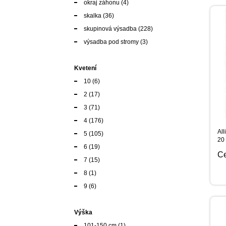
okraj záhonu
(4)
skalka
(36)
skupinová výsadba
(228)
výsadba pod stromy
(3)
Kvetení
10
(6)
2
(17)
3
(71)
4
(176)
All
5
(105)
20 
6
(19)
C
7
(15)
8
(1)
9
(6)
Výška
101-150 cm
(1)