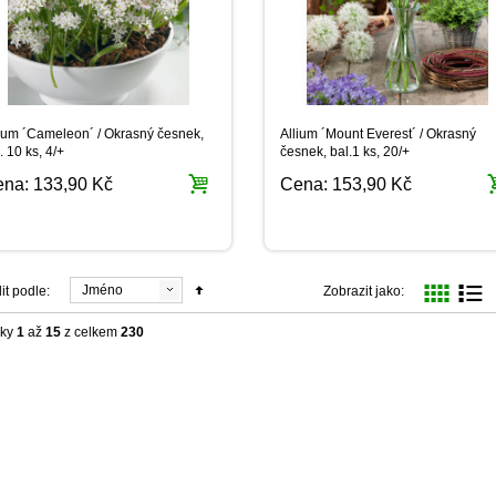
lium ´Cameleon´ / Okrasný česnek,
Allium ´Mount Everest´ / Okrasný
. 10 ks, 4/+
česnek, bal.1 ks, 20/+
ena:
133,90 Kč
Cena:
153,90 Kč
Jméno
it podle:
Zobrazit jako:
žky
1
až
15
z celkem
230