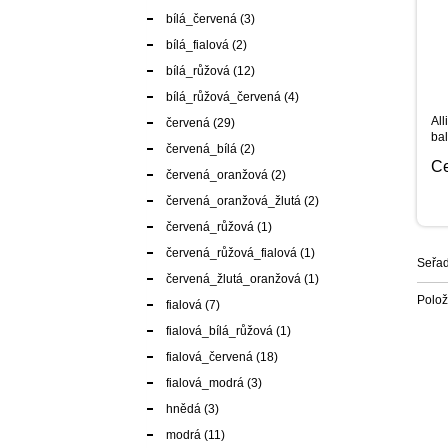
bílá_červená
(3)
bílá_fialová
(2)
bílá_růžová
(12)
bílá_růžová_červená
(4)
Al
červená
(29)
bal
červená_bílá
(2)
C
červená_oranžová
(2)
červená_oranžová_žlutá
(2)
červená_růžová
(1)
červená_růžová_fialová
(1)
Seřad
červená_žlutá_oranžová
(1)
Polo
fialová
(7)
fialová_bílá_růžová
(1)
fialová_červená
(18)
fialová_modrá
(3)
hnědá
(3)
modrá
(11)