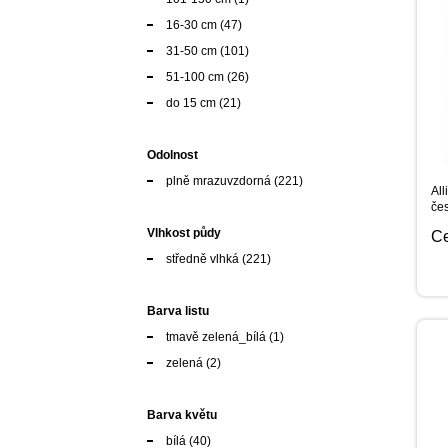
16-30 cm
(47)
31-50 cm
(101)
51-100 cm
(26)
do 15 cm
(21)
Odolnost
plně mrazuvzdorná
(221)
All
čes
10
Vlhkost půdy
C
středně vlhká
(221)
Barva listu
tmavě zelená_bílá
(1)
zelená
(2)
Barva květu
bílá
(40)