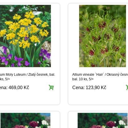
ium Moly Luteum / Zlatý česnek, bal.
Allium vineale ´Hair´ / Okrasný česn
ks, 5/+
bal. 10 ks, 5/+
ena:
469,00 Kč
Cena:
123,90 Kč