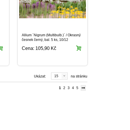
Allium ´Nigrum (Multibulb.)´ / Okrasný
česnek černý, bal. 5 ks, 10/12
Cena:
105,90 Kč
15
Ukázat:
na stránku
1
2
3
4
5