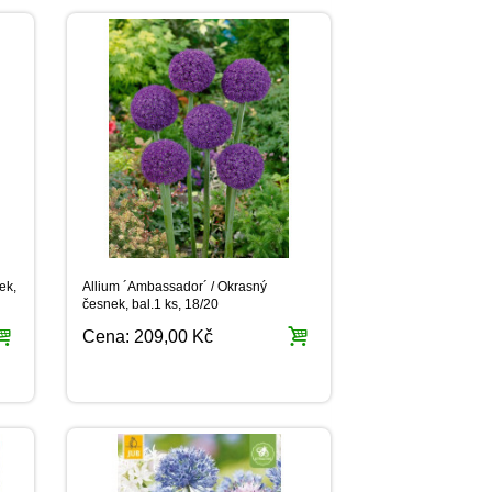
ek,
Allium ´Ambassador´ / Okrasný
česnek, bal.1 ks, 18/20
Cena:
209,00 Kč