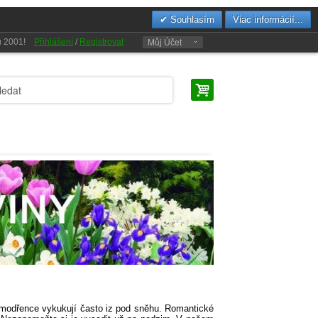
Souhlasím
Viac informácií...
oku 2001!
Přihlášení
/
Registrovat
Můj Účet
a modřence vykukují často iz pod sněhu. Romantické