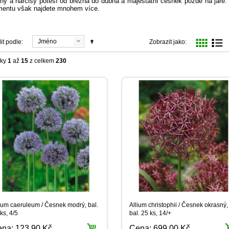
ány a narcisy potěší od března do dubna a majestátní česnek pozdě na jař
imentu však najdete mnohem více.
Jméno
it podle:
Zobrazit jako:
žky
1
až
15
z celkem
230
ium caeruleum / Česnek modrý, bal.
Allium christophii / Česnek okrasný,
ks, 4/5
bal. 25 ks, 14/+
ena:
123,90 Kč
Cena:
699,00 Kč