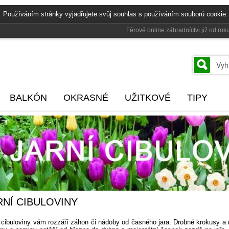
. Používáním stránky vyjadřujete svůj souhlas s používáním souborů cookie.
Férové online záhradníctvi již od r
BALKÓN
OKRASNÉ
UŽITKOVÉ
TIPY
RNÍ CIBULOVINY
 cibuloviny vám rozzáří záhon či nádoby od časného jara. Drobné krokusy 