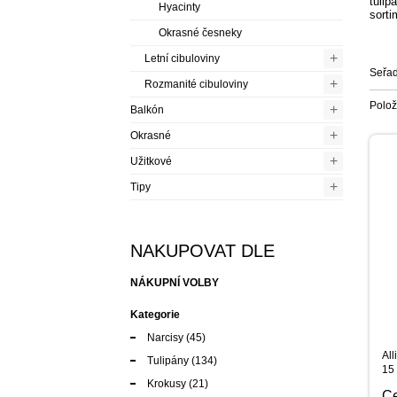
tulip
Hyacinty
sort
Okrasné česneky
+
Letní cibuloviny
Seřad
+
Rozmanité cibuloviny
Polo
+
Balkón
+
Okrasné
+
Užitkové
+
Tipy
NAKUPOVAT DLE
NÁKUPNÍ VOLBY
Kategorie
Narcisy
(45)
All
Tulipány
(134)
15 
Krokusy
(21)
C