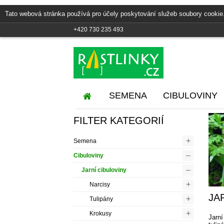
Tato webová stránka používá pro účely poskytování služeb soubory cookie
+420 730 235 493
SEMENA
CIBULOVINY
FILTER KATEGORIÍ
+
Semena
–
Cibuloviny
–
Jarní cibuloviny
+
Narcisy
JA
+
Tulipány
+
Krokusy
Jarní