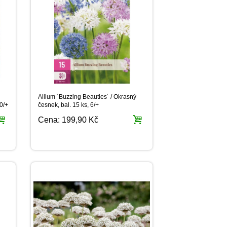
Allium ´Buzzing Beauties´ / Okrasný
0/+
česnek, bal. 15 ks, 6/+
Cena:
199,90 Kč