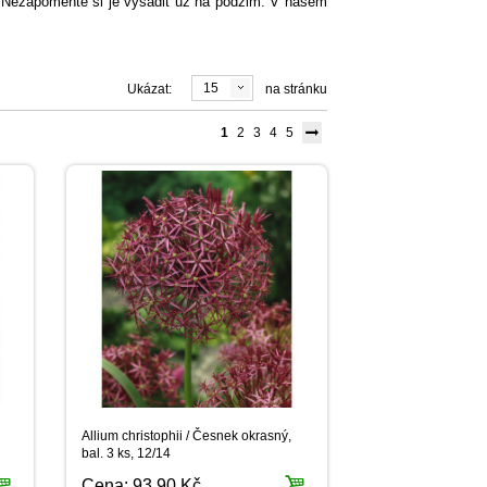
e. Nezapomeňte si je vysadit už na podzim. V našem
15
Ukázat:
na stránku
1
2
3
4
5
Allium christophii / Česnek okrasný,
bal. 3 ks, 12/14
Cena:
93,90 Kč