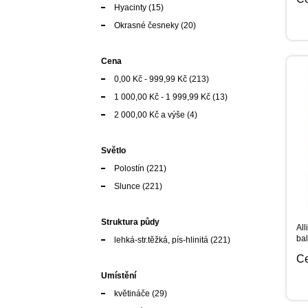
Hyacinty
(15)
Okrasné česneky
(20)
Cena
0,00 Kč
-
999,99 Kč
(213)
1 000,00 Kč
-
1 999,99 Kč
(13)
2 000,00 Kč
a výše
(4)
Světlo
Polostín
(221)
Slunce
(221)
Struktura půdy
All
bal
lehká-str.těžká, pís-hlinitá
(221)
C
Umístění
květináče
(29)