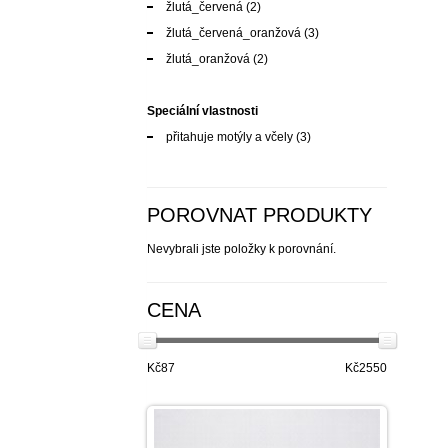
žlutá_červená
(2)
žlutá_červená_oranžová
(3)
žlutá_oranžová
(2)
Speciální vlastnosti
přitahuje motýly a včely
(3)
POROVNAT PRODUKTY
Nevybrali jste položky k porovnání.
CENA
Kč87
Kč2550