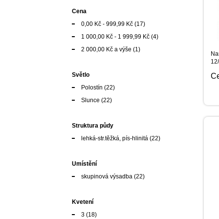
Cena
0,00 Kč
-
999,99 Kč
(17)
1 000,00 Kč
-
1 999,99 Kč
(4)
2 000,00 Kč
a výše
(1)
Nar
12
Světlo
C
Polostín
(22)
Slunce
(22)
Struktura půdy
lehká-str.těžká, pís-hlinitá
(22)
Umístění
skupinová výsadba
(22)
Kvetení
3
(18)