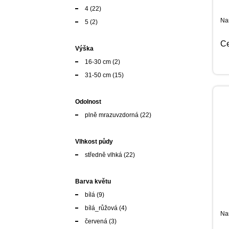
4
(22)
Nar
5
(2)
C
Výška
16-30 cm
(2)
31-50 cm
(15)
Odolnost
plně mrazuvzdorná
(22)
Vlhkost půdy
středně vlhká
(22)
Barva květu
bílá
(9)
bílá_růžová
(4)
Nar
červená
(3)