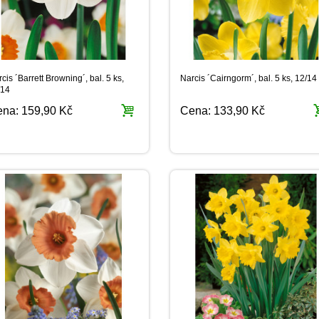
cis ´Barrett Browning´, bal. 5 ks,
Narcis ´Cairngorm´, bal. 5 ks, 12/14
/14
ena:
159,90 Kč
Cena:
133,90 Kč