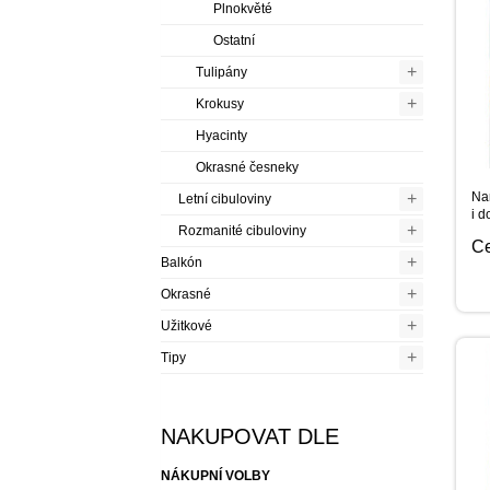
Plnokvěté
Ostatní
+
Tulipány
+
Krokusy
Hyacinty
Okrasné česneky
+
Nar
Letní cibuloviny
i d
+
Rozmanité cibuloviny
C
+
Balkón
+
Okrasné
+
Užitkové
+
Tipy
NAKUPOVAT DLE
NÁKUPNÍ VOLBY