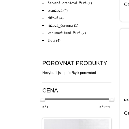
červená_oranžová_žlutá
(1)
C
oranžová
(4)
růžová
(4)
růžová_červená
(1)
vanilkově žlutá_žlutá
(2)
žlutá
(4)
POROVNAT PRODUKTY
Nevybrali jste položky k porovnání.
CENA
Nar
Kč111
Kč2550
C