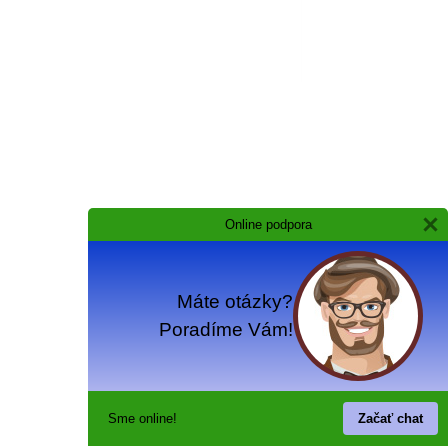
Online podpora
Máte otázky?
Poradíme Vám!
Sme online!
Začať chat
Online podpora