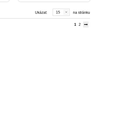
15
Ukázat:
na stránku
1
2