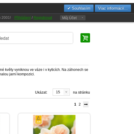
Souhlasím
Viac informácií...
oku 2001!
Přihlášení
/
Registrovat
Můj Účet
né květy vyniknou ve váze i v kyticích. Na záhonech se
nalou jarní kompozici.
15
Ukázat:
na stránku
1
2