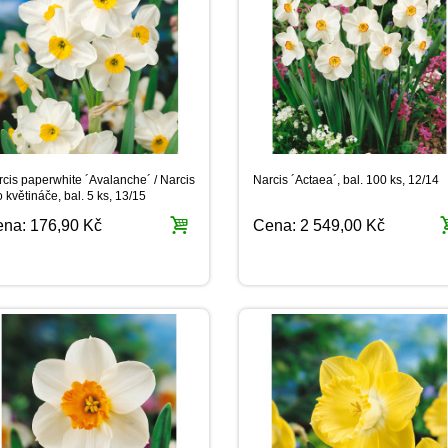
cis paperwhite ´Avalanche´ / Narcis
Narcis ´Actaea´, bal. 100 ks, 12/14
o květináče, bal. 5 ks, 13/15
ena:
176,90 Kč
Cena:
2 549,00 Kč