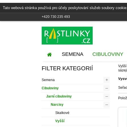
Tato webová stránka používá pro účely poskytování služeb soubory cookie
+420 730 235 493
SEMENA
CIBULOVINY
Vyšší
FILTER KATEGORIÍ
sázej
Vysv
+
Semena
–
Seřad
Cibuloviny
–
Jarní cibuloviny
Polo
–
Narcisy
Skalkové
Vyšší