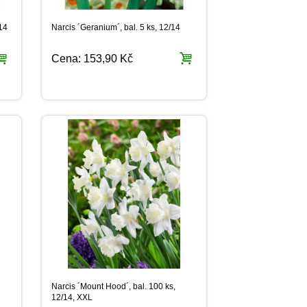
/14
Narcis ´Geranium´, bal. 5 ks, 12/14
Cena:
153,90 Kč
Narcis ´Mount Hood´, bal. 100 ks,
12/14, XXL