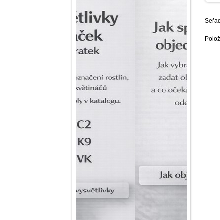
Seřad
Polo