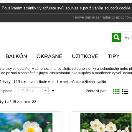
. Používáním stránky vyjadřujete svůj souhlas s používáním souborů cookie.
Férové online záhradníctvi již od r
BALKÓN
OKRASNÉ
UŽITKOVÉ
TIPY
 narcisy se uplatňují v záhonech na řez. Jejich dlouhé stonky a jednoduché nebo pl
í do pozadí a společně s jinými cibulovinami jako tulipány a modřence vytvoří doko
ětlivky
- 12/14 = obvod cibule v cm; I. = nejlepší dosažitelná kvalita
Jméno
it podle:
Zobrazit jako:
žky
1
až
15
z celkem
22