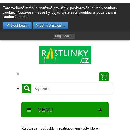
Tato webová stránka používá pro účely poskytování služeb soubory
cookie. Používáním stránky vyjadřujete svůj souhlas s používáním
souborů cookie.
Souhlasím
Viac informácií...
Můj Účet
MENU
SEMENA
Kultivary s neobvyklými roztřepenými květy, které