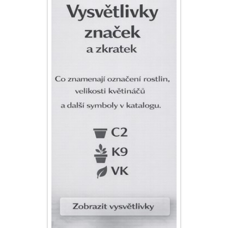
PLEKTRANT
VĚJÍŘOVKA
ECHINACEA
POPENEC
SCAEVOLA
TAŘICE
OSTRUHATKA
NETÝKAVKA
HELICHRYSUM
OSTEOSPERMUM
ISOTOMA
VITÁLKA
PRYŠEC
EURYOPS