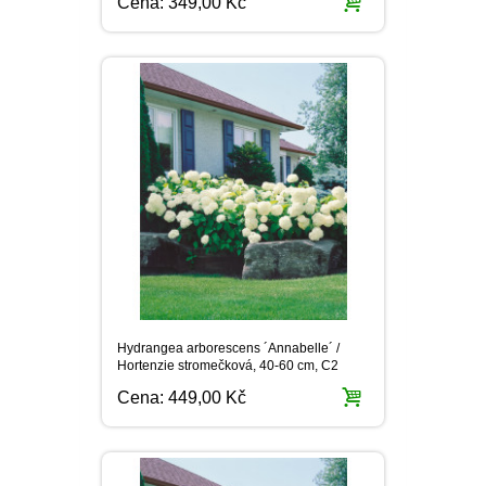
Cena:
349,00 Kč
PLEKTRANT
VĚJÍŘOVKA
ECHINACEA
POPENEC
SCAEVOLA
TAŘICE
OSTRUHATKA
NETÝKAVKA
HELICHRYSUM
OSTEOSPERMUM
ISOTOMA
VITÁLKA
Hydrangea arborescens ´Annabelle´ /
Hortenzie stromečková, 40-60 cm, C2
PRYŠEC
Cena:
449,00 Kč
EURYOPS