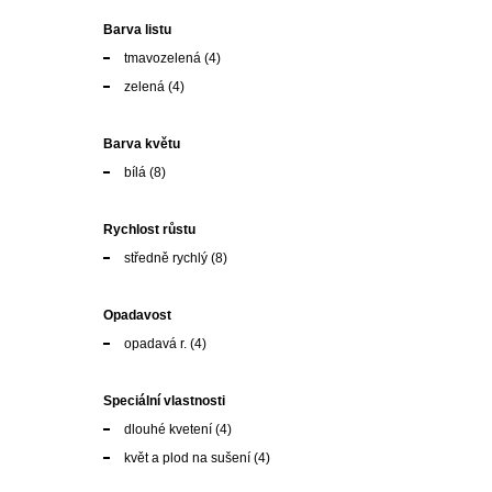
Barva listu
tmavozelená
(4)
zelená
(4)
Barva květu
bílá
(8)
Rychlost růstu
středně rychlý
(8)
Opadavost
opadavá r.
(4)
Speciální vlastnosti
dlouhé kvetení
(4)
květ a plod na sušení
(4)