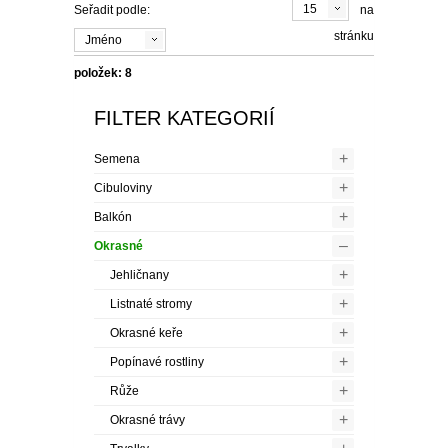
15
Seřadit podle:
na
stránku
Jméno
položek: 8
FILTER KATEGORIÍ
+
Semena
+
Cibuloviny
+
Balkón
–
Okrasné
+
Jehličnany
+
Listnaté stromy
+
Okrasné keře
+
Popínavé rostliny
+
Růže
+
Okrasné trávy