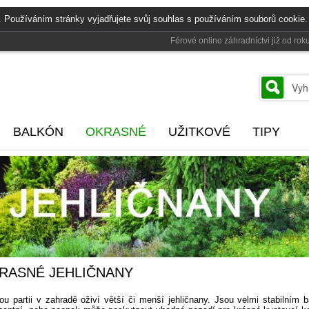
. Používáním stránky vyjadřujete svůj souhlas s používáním souborů cookie.
Férové online záhradníctvi již od r
BALKÓN
OKRASNÉ
UŽITKOVÉ
TIPY
RASNÉ JEHLIČNANY
ou partii v zahradě oživí větší či menší jehličnany. Jsou velmi stabilní