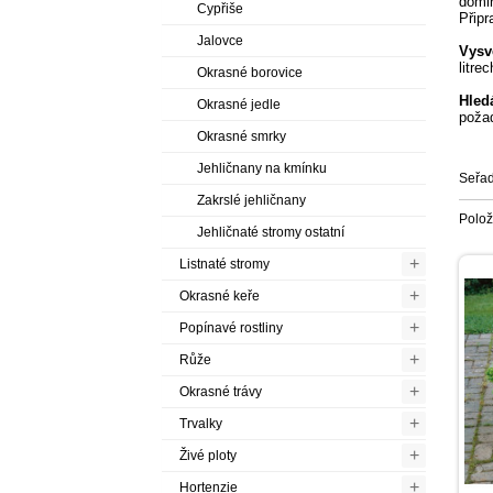
domin
Cypřiše
Připr
Jalovce
Vysv
litre
Okrasné borovice
Hledá
Okrasné jedle
požad
Okrasné smrky
Jehličnany na kmínku
Seřad
Zakrslé jehličnany
Polo
Jehličnaté stromy ostatní
+
Listnaté stromy
+
Okrasné keře
+
Popínavé rostliny
+
Růže
+
Okrasné trávy
+
Trvalky
+
Živé ploty
+
Hortenzie