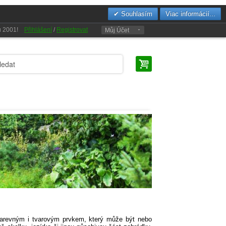
Souhlasím
Viac informácií...
oku 2001!
Přihlášení
/
Registrovat
Můj Účet
m barevným i tvarovým prvkem, který může být nebo