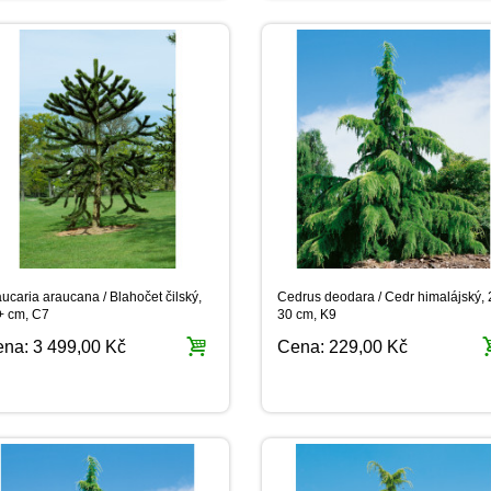
ucaria araucana / Blahočet čilský,
Cedrus deodara / Cedr himalájský, 
+ cm, C7
30 cm, K9
ena:
3 499,00 Kč
Cena:
229,00 Kč