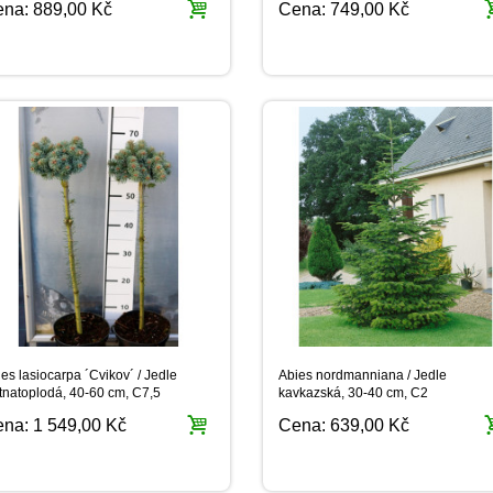
ena:
889,00 Kč
Cena:
749,00 Kč
es lasiocarpa ´Cvikov´ / Jedle
Abies nordmanniana / Jedle
tnatoplodá, 40-60 cm, C7,5
kavkazská, 30-40 cm, C2
ena:
1 549,00 Kč
Cena:
639,00 Kč