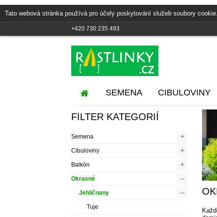
Tato webová stránka používá pro účely poskytování služeb soubory cookie
+420 730 235 493
SEMENA
CIBULOVINY
FILTER KATEGORIÍ
+
Semena
+
Cibuloviny
+
Balkón
–
Okrasné
OK
–
Jehličnany
Tuje
Každ