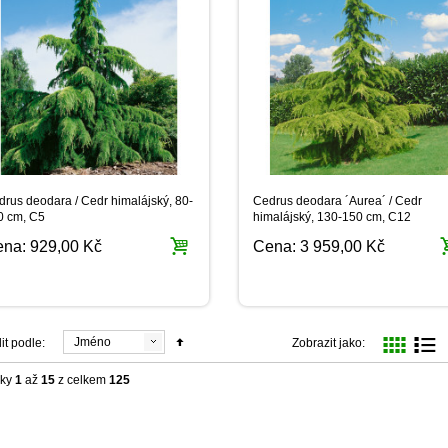
drus deodara / Cedr himalájský, 80-
Cedrus deodara ´Aurea´ / Cedr
0 cm, C5
himalájský, 130-150 cm, C12
ena:
929,00 Kč
Cena:
3 959,00 Kč
Jméno
it podle:
Zobrazit jako:
žky
1
až
15
z celkem
125