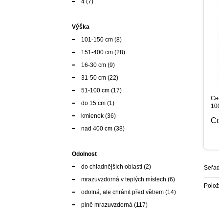
4
(7)
Výška
101-150 cm
(8)
151-400 cm
(28)
16-30 cm
(9)
31-50 cm
(22)
51-100 cm
(17)
Ce
do 15 cm
(1)
10
kmienok
(36)
C
nad 400 cm
(38)
Odolnost
do chladnějších oblastí
(2)
Seřad
mrazuvzdorná v teplých místech
(6)
Polo
odolná, ale chránit před větrem
(14)
plně mrazuvzdorná
(117)