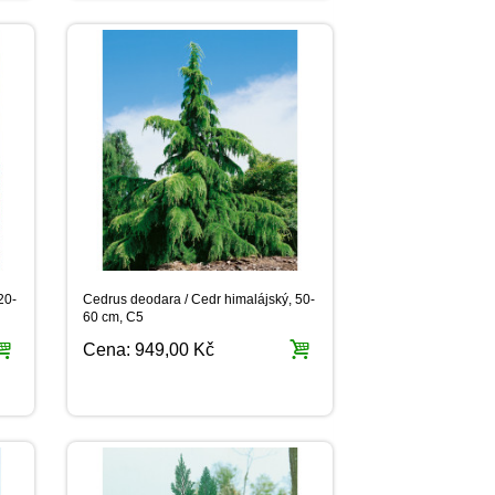
20-
Cedrus deodara / Cedr himalájský, 50-
60 cm, C5
Cena:
949,00 Kč