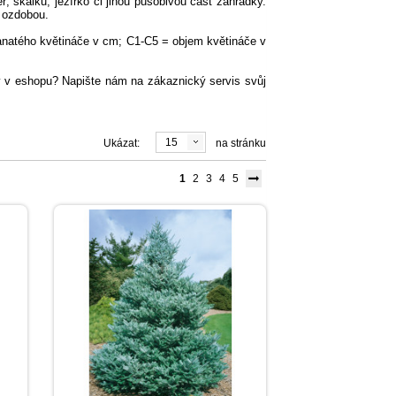
 skalku, jezírko či jinou působivou část zahrádky.
k ozdobou.
ranatého květináče v cm; C1-C5 = objem květináče v
eny v eshopu? Napište nám na zákaznický servis svůj
15
Ukázat:
na stránku
1
2
3
4
5