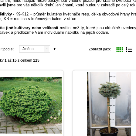
antní, nebo naopak může poskytnout vhodné pozadí pro krásné kvetoucí keř,
avili jsme pro vás několik druhů jehličnanů, které budou v zahradě po celý ro
ětlivky
- K9-K12 = průměr kulatého květináče resp. délka obvodové hrany h
ch, KB = rostlina s kořenovým balem v síťce
te jiné kultivary nebo velikosti
rostlin, než ty, které jsou aktuálně uved
avek a předložíme Vám individuální nabídku na jejich dodání.
Jméno
it podle:
Zobrazit jako:
žky
1
až
15
z celkem
125