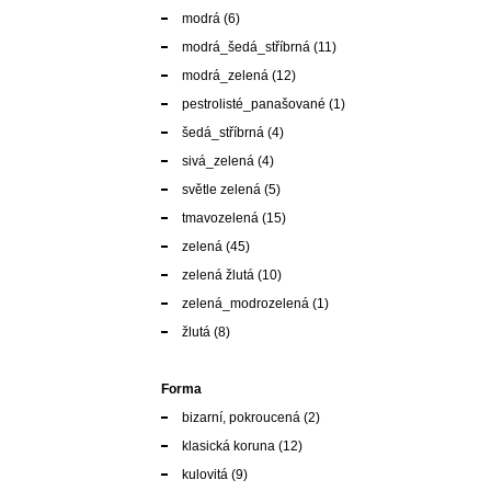
modrá
(6)
modrá_šedá_stříbrná
(11)
modrá_zelená
(12)
pestrolisté_panašované
(1)
šedá_stříbrná
(4)
sivá_zelená
(4)
světle zelená
(5)
tmavozelená
(15)
zelená
(45)
zelená žlutá
(10)
zelená_modrozelená
(1)
žlutá
(8)
Forma
bizarní, pokroucená
(2)
klasická koruna
(12)
kulovitá
(9)