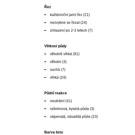
Řez
každoroční jarní řez
(21)
nezvykne se řezat
(24)
zmlazení po 2-3 letech
(7)
Vlhkost půdy
středně vlhká
(91)
střední
(3)
suchá
(7)
vlhká
(24)
Půdní reakce
neutrální
(41)
rašelinová, kyselá půda
(3)
vápenatá, zásaditá půda
(23)
Barva listu