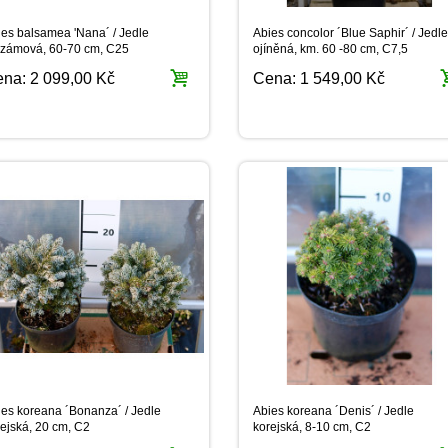
ies balsamea 'Nana´ / Jedle
Abies concolor ´Blue Saphir´ / Jedle
lzámová, 60-70 cm, C25
ojíněná, km. 60 -80 cm, C7,5
ena:
2 099,00 Kč
Cena:
1 549,00 Kč
ies koreana ´Bonanza´ / Jedle
Abies koreana ´Denis´ / Jedle
ejská, 20 cm, C2
korejská, 8-10 cm, C2