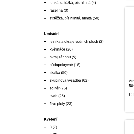
lehká-str.těžká, pís-hlinitá
(4)
rašelina
(3)
str.těžká, pís.hlinitá, hlinitá
(50)
Umístění
jezírka a okraje vodních ploch
(2)
květináče
(20)
okraj záhonu
(5)
půdopokryvné
(18)
skalka
(50)
skupinová výsadba
(62)
Ara
50
solitér
(75)
C
svah
(25)
živé ploty
(23)
Kvetení
3
(7)