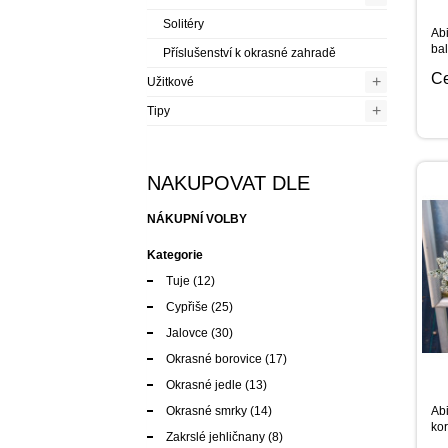
Solitéry
Ab
ba
Příslušenství k okrasné zahradě
C
+
Užitkové
+
Tipy
NAKUPOVAT DLE
NÁKUPNÍ VOLBY
Kategorie
Tuje
(12)
Cypřiše
(25)
Jalovce
(30)
Okrasné borovice
(17)
Okrasné jedle
(13)
Okrasné smrky
(14)
Ab
kor
Zakrslé jehličnany
(8)