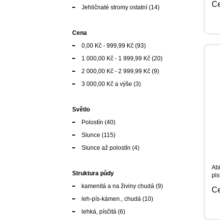
C
Jehličnaté stromy ostatní
(14)
Cena
0,00 Kč
-
999,99 Kč
(93)
1 000,00 Kč
-
1 999,99 Kč
(20)
2 000,00 Kč
-
2 999,99 Kč
(9)
3 000,00 Kč
a výše
(3)
Světlo
Polostín
(40)
Slunce
(115)
Slunce až polostín
(4)
Abi
Struktura půdy
pls
kamenitá a na živiny chudá
(9)
C
leh-pís-kámen., chudá
(10)
lehká, písčitá
(6)