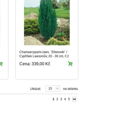
Chamaecyparis laws. ´Ellwoodii´ /
Cypřišek Lawsonův, 20 - 30 cm, C2
Cena:
339,00 Kč
15
Ukázat:
na stránku
1
2
3
4
5