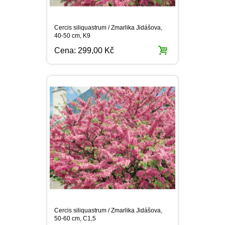
Cercis siliquastrum / Zmarlika Jidášova,
50-60 cm, C1,5
Cena:
299,00 Kč
15
Seřadit podle:
na