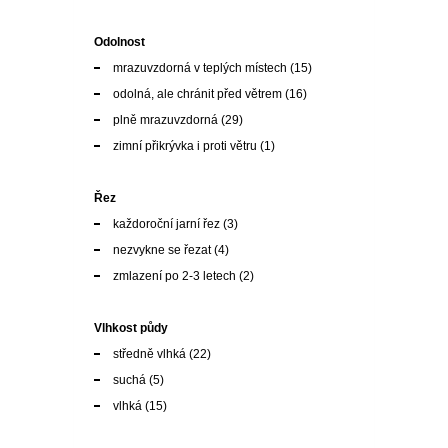
plně mrazuvzdorná
(29)
zimní přikrývka i proti větru
(1)
Řez
každoroční jarní řez
(3)
nezvykne se řezat
(4)
zmlazení po 2-3 letech
(2)
Vlhkost půdy
středně vlhká
(22)
suchá
(5)
vlhká
(15)
Půdní reakce
neutrální
(6)
rašelinová, kyselá půda
(5)
vápenatá, zásaditá půda
(8)