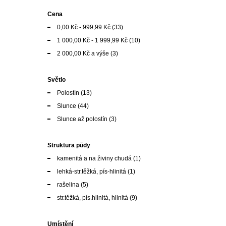
2 000,00 Kč
a výše
(3)
Světlo
Polostín
(13)
Slunce
(44)
Slunce až polostín
(3)
Struktura půdy
kamenitá a na živiny chudá
(1)
lehká-str.těžká, pís-hlinitá
(1)
rašelina
(5)
str.těžká, pís.hlinitá, hlinitá
(9)
Umístění
květináče
(6)
skupinová výsadba
(15)
solitér
(44)