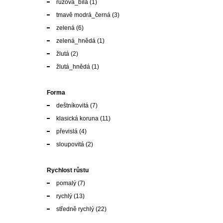
žlutá
(2)
žlutá_hnědá
(1)
Forma
deštníkovitá
(7)
klasická koruna
(11)
převislá
(4)
sloupovitá
(2)
Rychlost růstu
pomalý
(7)
rychlý
(13)
středně rychlý
(22)
Opadavost
opadavá r.
(10)