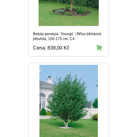
Betula pendula ´Youngii´ / Bříza bělokorá
převislá, 150-175 cm, C4
Cena:
839,00 Kč
Betula utilis jacquemontii / Bříza
himalájská, 175-200 cm, C10
Cena:
1 229,00 Kč