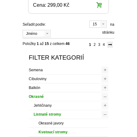
stránku
Jméno
Položky
1
až
15
z celkem
46
1
2
3
4
FILTER KATEGORIÍ
+
Semena
+
Cibuloviny
+
Balkón
–
Okrasné
+
Jehličnany
–
Listnaté stromy
Okrasné javory
Kvetoucí stromy
Sloupovité stromy
+
Okrasné keře
+
Popínavé rostliny
+
Růže