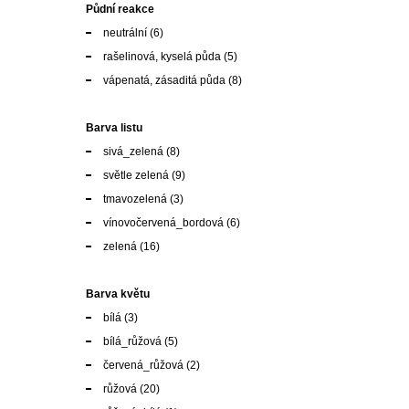
Barva listu
sivá_zelená
(8)
světle zelená
(9)
tmavozelená
(3)
vínovočervená_bordová
(6)
zelená
(16)
Barva květu
bílá
(3)
bílá_růžová
(5)
červená_růžová
(2)
růžová
(20)
růžová_bílá
(1)
tmavě modrá_černá
(3)
zelená
(6)
zelená_hnědá
(1)