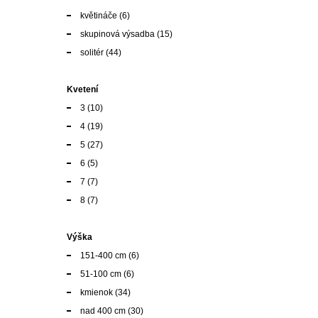
Kvetení
3
(10)
4
(19)
5
(27)
6
(5)
7
(7)
8
(7)
Výška
151-400 cm
(6)
51-100 cm
(6)
kmienok
(34)
nad 400 cm
(30)
Odolnost
mrazuvzdorná v teplých místech
(15)
odolná, ale chránit před větrem
(16)