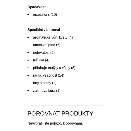
Speciální vlastnosti
aromatické vůní květu
(4)
atraktivní plod
(5)
jedovatost
(5)
léčivka
(4)
přitahuje motýly a včely
(8)
rarita, vzácnost
(14)
trny a ostny
(1)
zajímavá kůra
(1)
POROVNAT PRODUKTY
Nevybrali jste položky k porovnání.
CENA
Kč177
Kč2920