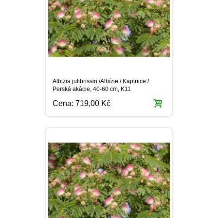
OSTRUHATKA
NETÝKAVKA
HELICHRYSUM
Albizia julibrissin /Albízie / Kapinice /
Perská akácie, 40-60 cm, K11
OSTEOSPERMUM
Cena:
719,00 Kč
ISOTOMA
VITÁLKA
PRYŠEC
EURYOPS
Albizia julibrissin /Albízie / Kapinice /
Perská akácie, 60-80 cm, C1,5