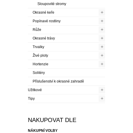
+
Okrasné trávy
+
Trvalky
+
Živé ploty
+
Hortenzie
Solitéry
Příslušenství k okrasné zahradě
+
Užitkové
+
Tipy
NAKUPOVAT DLE
NÁKUPNÍ VOLBY
Cena
0,00 Kč
-
999,99 Kč
(33)
1 000,00 Kč
-
1 999,99 Kč
(10)