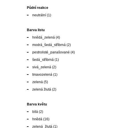
Půdní reakce
neutrální
(1)
Barva listu
hnědá_zelená
(4)
modrá_šedá_stříbrná
(2)
pestrolisté_panašované
(4)
šedá_stříbrná
(1)
sivá_zelená
(2)
tmavozelená
(1)
zelená
(5)
zelená žlutá
(2)
Barva květu
bílá
(2)
hnědá
(16)
zelená_žlutá
(1)