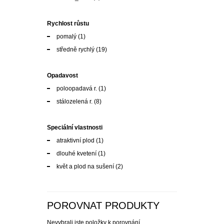
Rychlost růstu
pomalý
(1)
středně rychlý
(19)
Opadavost
poloopadavá r.
(1)
stálozelená r.
(8)
Speciální vlastnosti
atraktivní plod
(1)
dlouhé kvetení
(1)
květ a plod na sušení
(2)
POROVNAT PRODUKTY
Nevybrali jste položky k porovnání.