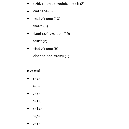
jezírka a okraje vodních ploch
(2)
květináče
(8)
okraj záhonu
(13)
skalka
(6)
skupinová výsadba
(19)
solitér
(2)
střed záhonu
(9)
výsadba pod stromy
(1)
Kvetení
3
(2)
4
(3)
5
(7)
6
(11)
7
(12)
8
(5)
9
(3)