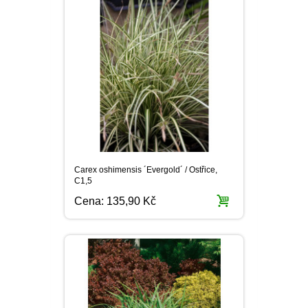
Carex oshimensis ´Evergold´ / Ostřice,
C1,5
Cena:
135,90 Kč