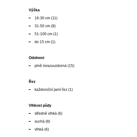
Výška
16-30 cm
(11)
31-50 cm
(8)
51-100 cm
(1)
do 15 cm
(1)
Odolnost
plně mrazuvzdorná
(15)
Řez
každoroční jarní řez
(1)
Vlhkost půdy
středně vlhká
(6)
suchá
(8)
vlhká
(6)