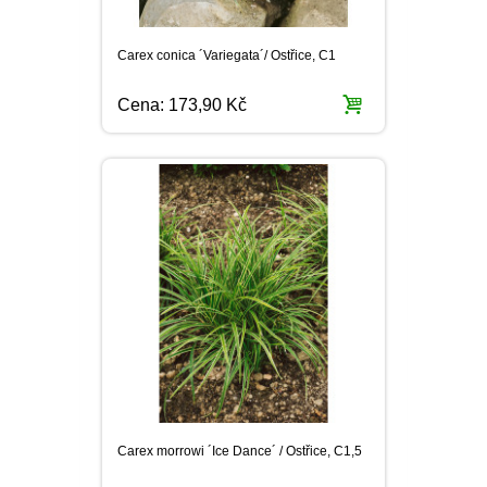
Carex conica ´Variegata´/ Ostřice, C1
Cena:
173,90 Kč
Carex morrowi ´Ice Dance´ / Ostřice, C1,5