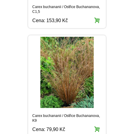
OSTRUHATKA
Carex buchananii / Ostřice Buchananova,
NETÝKAVKA
C1,5
HELICHRYSUM
Cena:
153,90 Kč
OSTEOSPERMUM
ISOTOMA
VITÁLKA
PRYŠEC
EURYOPS
Carex buchananii / Ostřice Buchananova,
K9
Cena:
79,90 Kč