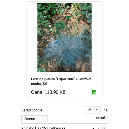
Festuca glauca ´Elijah Blue´ / Kostřava
modrá, K9
Cena:
118,90 Kč
15
Seřadit podle:
na
stránku
Jméno
Položky
1
až
15
z celkem
22