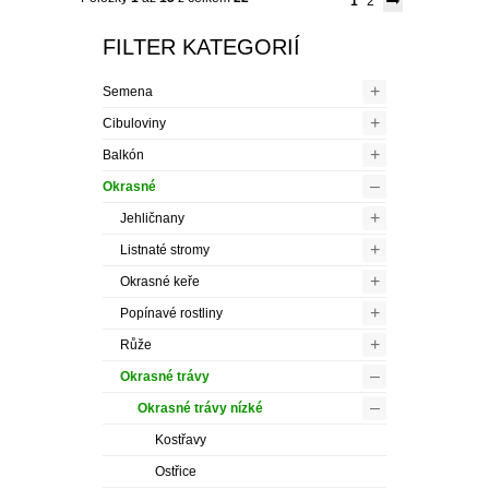
1
2
FILTER KATEGORIÍ
+
Semena
+
Cibuloviny
+
Balkón
–
Okrasné
+
Jehličnany
+
Listnaté stromy
+
Okrasné keře
+
Popínavé rostliny
+
Růže
–
Okrasné trávy
–
Okrasné trávy nízké
Kostřavy
Ostřice