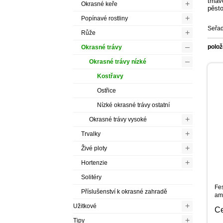
tmavo
+
Okrasné keře
pěsto
+
Popínavé rostliny
Seřad
+
Růže
–
polož
Okrasné trávy
–
Okrasné trávy nízké
Kostřavy
Ostřice
Nízké okrasné trávy ostatní
+
Okrasné trávy vysoké
+
Trvalky
+
Živé ploty
+
Hortenzie
Solitéry
Fes
Příslušenství k okrasné zahradě
am
+
Užitkové
C
+
Tipy