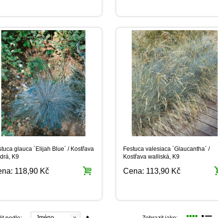
tuca glauca ´Elijah Blue´ / Kostřava
Festuca valesiaca ´Glaucantha´ /
drá, K9
Kostřava walliská, K9
ena:
118,90 Kč
Cena:
113,90 Kč
Jméno
it podle:
Zobrazit jako: