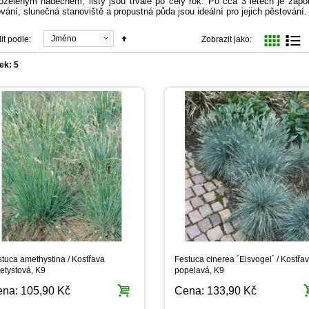
zeleným nádechem, listy jsou trvalé po celý rok. Po cca 3 letech je zapot
vání, slunečná stanoviště a propustná půda jsou ideální pro jejich pěstování.
Jméno
it podle:
Zobrazit jako:
ek: 5
tuca amethystina / Kostřava
Festuca cinerea ´Eisvogel´ / Kostřa
etystová, K9
popelavá, K9
ena:
105,90 Kč
Cena:
133,90 Kč