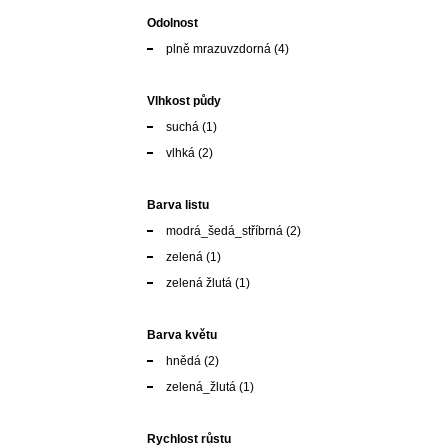
Odolnost
plně mrazuvzdorná
(4)
Vlhkost půdy
suchá
(1)
vlhká
(2)
Barva listu
modrá_šedá_stříbrná
(2)
zelená
(1)
zelená žlutá
(1)
Barva květu
hnědá
(2)
zelená_žlutá
(1)
Rychlost růstu