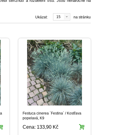
řebí seříznutí a rozdělení trsu. Jsou nenáročné na
15
Ukázat:
na stránku
va
Festuca cinerea ´Festina´ / Kostřava
popelavá, K9
Cena:
133,90 Kč