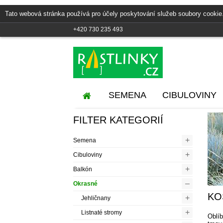
Tato webová stránka používá pro účely poskytování služeb soubory cookie
+420 730 235 493
SEMENA
CIBULOVINY
FILTER KATEGORIÍ
+
Semena
+
Cibuloviny
+
Balkón
–
Okrasné
KO
+
Jehličnany
+
Listnaté stromy
Oblí