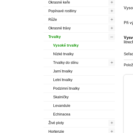
+
Okrasné keře
Vysok
+
Popínavé rostliny
+
Růže
Při v
+
Okrasné trávy
–
Trvalky
Vysv
litrec
Vysoké trvalky
Seřad
Nízké trvalky
+
Trvalky do stínu
Polo
Jarní trvalky
Letní trvalky
Podzimní trvalky
Skalničky
Levandule
Echinacea
+
Živé ploty
+
Hortenzie