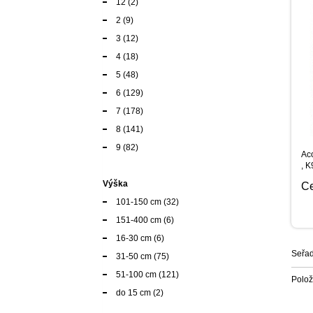
12
(2)
2
(9)
3
(12)
4
(18)
5
(48)
6
(129)
7
(178)
8
(141)
9
(82)
Ac
, K
Výška
C
101-150 cm
(32)
151-400 cm
(6)
16-30 cm
(6)
Seřad
31-50 cm
(75)
51-100 cm
(121)
Polo
do 15 cm
(2)