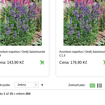
onitum napellus / Oměj šalamounek
Aconitum napellus / Oměj šalamoun
9
C1,5
ena:
143,90 Kč
Cena:
176,90 Kč
Jméno
it podle:
Zobrazit jako:
žky
1
až
15
z celkem
264