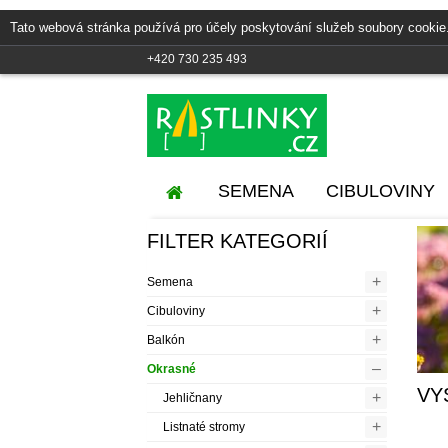
Tato webová stránka používá pro účely poskytování služeb soubory cookie
+420 730 235 493
SEMENA
CIBULOVINY
FILTER KATEGORIÍ
+
Semena
+
Cibuloviny
+
Balkón
–
Okrasné
VY
+
Jehličnany
+
Listnaté stromy