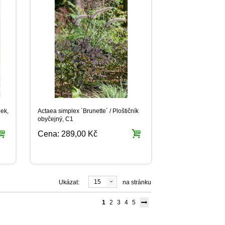
ek,
Actaea simplex ´Brunette´ / Ploštičník
obyčejný, C1
Cena:
289,00 Kč
15
Ukázat:
na stránku
1
2
3
4
5