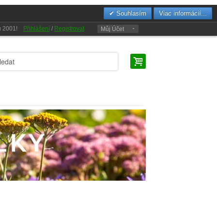
Souhlasím
Viac informácií...
oku 2001!
Přihlášení
/
Registrovat
Můj Účet