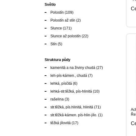
Světlo
C
Polostín
(109)
Polostín až stín
(2)
Slunce
(171)
Slunce až polostín
(22)
Stín
(5)
Struktura půdy
kamenitá a na živiny chudá
(27)
leh-pís-kámen., chudá
(7)
lehká, písčitá
(6)
lehká-str.těžká, pís-hlinitá
(10)
rašelina
(3)
str.těžká, pís.hlinitá, hlinitá
(71)
Ach
Ře
str.těžká-kámen. pís-hlin-jílo.
(1)
těžká jílovitá
(17)
C