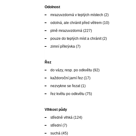
Odolnost
mrazuvzdorná v teplých místech
(2)
odolná, ale chránit před větrem
(10)
plně mrazuvzdorná
(227)
pouze do teplých míst a chránit
(2)
zimní přikrývka
(7)
Řez
do vázy, resp. po odkvětu
(92)
každoroční jarní řez
(17)
nezvykne se řezat
(1)
řez květu po odkvětu
(75)
Vlhkost půdy
středně vlhká
(124)
střední
(7)
suchá
(45)