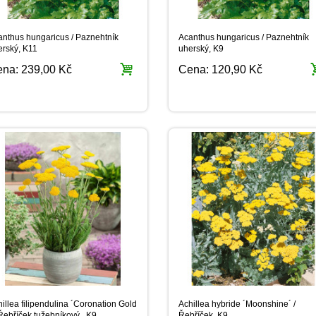
anthus hungaricus / Paznehtník
Acanthus hungaricus / Paznehtník
erský, K11
uherský, K9
ena:
239,00 Kč
Cena:
120,90 Kč
illea filipendulina ´Coronation Gold
Achillea hybride ´Moonshine´ /
 Řebříček tužebníkový , K9
Řebříček, K9