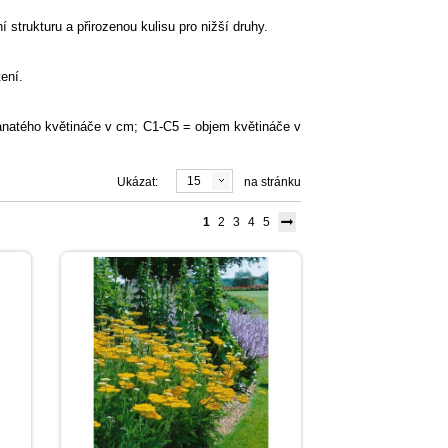
 strukturu a přirozenou kulisu pro nižší druhy.
ení.
ranatého květináče v cm; C1-C5 = objem květináče v
15
Ukázat:
na stránku
1
2
3
4
5