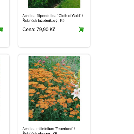
Achillea filipendulina ´Cloth of Gold´ /
Řebříček tužebníkový , K9
Cena:
79,90 Kč
Achillea millefolium 'Feuerland' /
Řebříček obecný , K9