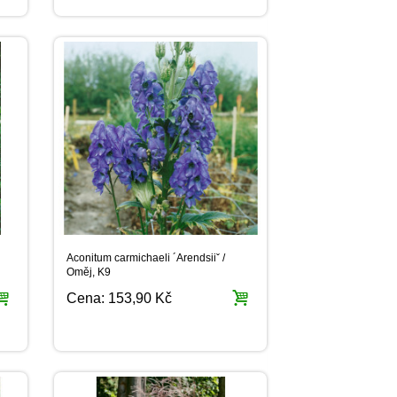
Aconitum carmichaeli ´Arendsiiˇ /
Oměj, K9
Cena:
153,90 Kč