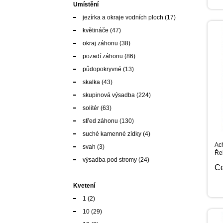
Umístění
jezírka a okraje vodních ploch
(17)
květináče
(47)
okraj záhonu
(38)
pozadí záhonu
(86)
půdopokryvné
(13)
skalka
(43)
skupinová výsadba
(224)
solitér
(63)
střed záhonu
(130)
suché kamenné zídky
(4)
Ach
svah
(3)
Ře
výsadba pod stromy
(24)
C
Kvetení
1
(2)
10
(29)