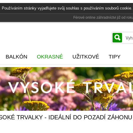
. Používáním stránky vyjadřujete svůj souhlas s používáním souborů cookie.
Férové online záhradníctvi již od r
BALKÓN
OKRASNÉ
UŽITKOVÉ
TIPY
SOKÉ TRVALKY - IDEÁLNÍ DO POZADÍ ZÁHONU