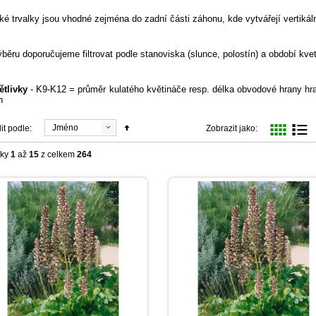
é trvalky jsou vhodné zejména do zadní části záhonu, kde vytvářejí vertikální
ýběru doporučujeme filtrovat podle stanoviska (slunce, polostín) a období kvet
ětlivky
- K9-K12 = průměr kulatého květináče resp. délka obvodové hrany h
h
Jméno
it podle:
Zobrazit jako:
žky
1
až
15
z celkem
264