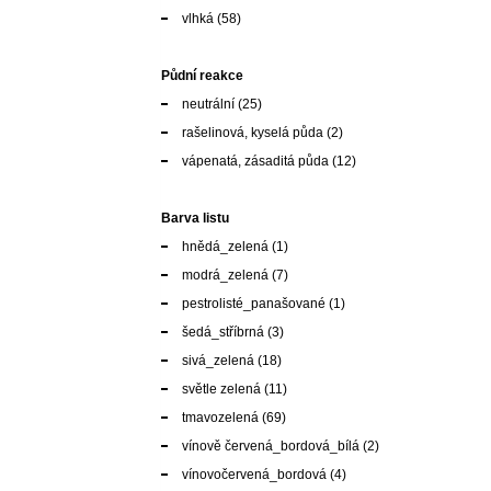
vlhká
(58)
Půdní reakce
neutrální
(25)
rašelinová, kyselá půda
(2)
vápenatá, zásaditá půda
(12)
Barva listu
hnědá_zelená
(1)
modrá_zelená
(7)
pestrolisté_panašované
(1)
šedá_stříbrná
(3)
sivá_zelená
(18)
světle zelená
(11)
tmavozelená
(69)
vínově červená_bordová_bílá
(2)
vínovočervená_bordová
(4)