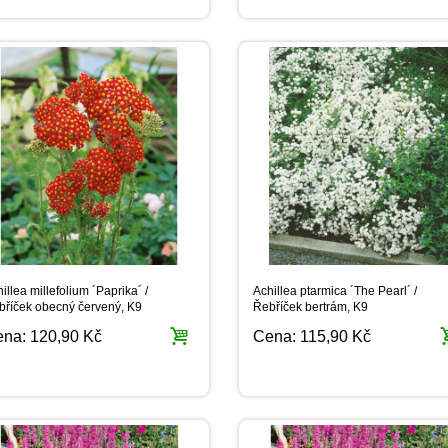
illea millefolium ´Paprika´ /
Achillea ptarmica ´The Pearl´ /
bříček obecný červený, K9
Řebříček bertrám, K9
ena:
120,90 Kč
Cena:
115,90 Kč