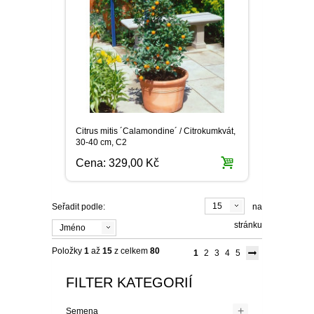
Citrus mitis ´Calamondine´ / Citrokumkvát,
30-40 cm, C2
Cena:
329,00 Kč
15
Seřadit podle:
na
stránku
Jméno
Položky
1
až
15
z celkem
80
1
2
3
4
5
FILTER KATEGORIÍ
+
Semena
+
Cibuloviny
–
Balkón
+
Muškáty