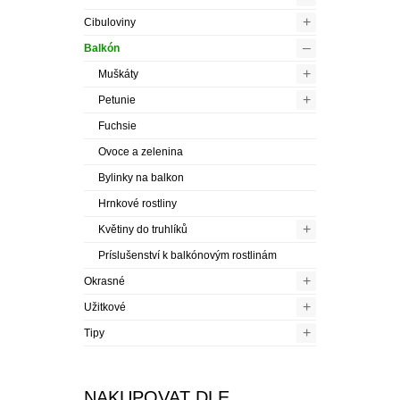
+
Petunie
Fuchsie
Ovoce a zelenina
Bylinky na balkon
Hrnkové rostliny
+
Květiny do truhlíků
Príslušenství k balkónovým rostlinám
+
Okrasné
+
Užitkové
+
Tipy
NAKUPOVAT DLE
NÁKUPNÍ VOLBY
Kategorie
Fuchsie
(3)