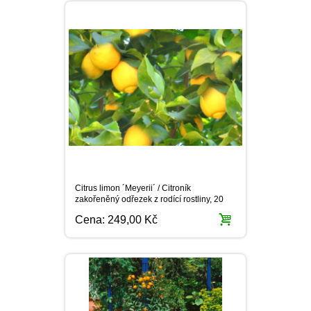
Citrus limon ´Meyerii´ / Citroník
zakořeněný odřezek z rodící rostliny, 20
cm, K9
Cena:
249,00 Kč