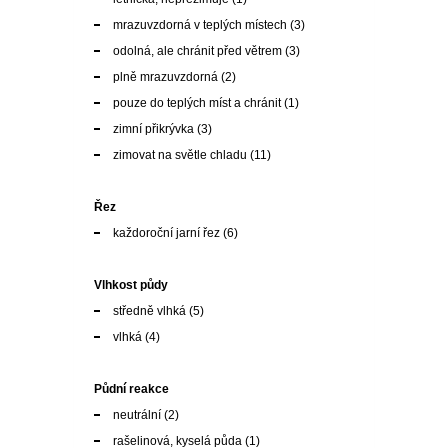
pouze do teplých míst a chránit
(1)
zimní přikrývka
(3)
zimovat na světle chladu
(11)
Řez
každoroční jarní řez
(6)
Vlhkost půdy
středně vlhká
(5)
vlhká
(4)
Půdní reakce
neutrální
(2)
rašelinová, kyselá půda
(1)
Barva listu
tmavozelená
(5)
zelená
(3)