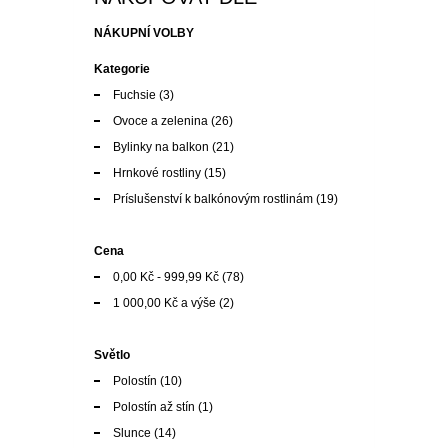
Ovoce a zelenina
(26)
Bylinky na balkon
(21)
Hrnkové rostliny
(15)
Príslušenství k balkónovým rostlinám
(19)
Cena
0,00 Kč
-
999,99 Kč
(78)
1 000,00 Kč
a výše
(2)
Světlo
Polostín
(10)
Polostín až stín
(1)
Slunce
(14)
Slunce až polostín
(8)
Struktura půdy
lehká-str.těžká, pís-hlinitá
(2)