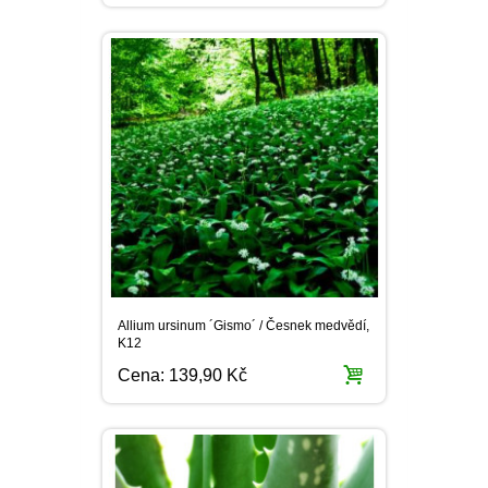
Allium ursinum ´Gismo´ / Česnek medvědí,
K12
Cena:
139,90 Kč