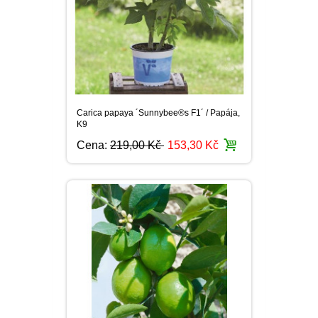
Carica papaya ´Sunnybee®s F1´ / Papája,
K9
Cena:
219,00 Kč
153,30 Kč
Citrus aurantifolia / Mexická limetka /
Kyselý lajm, 30-40 cm, C2