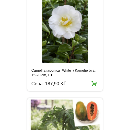
Camellia japonica ´White´ / Kamélie bílá,
15-20 cm, C1
Cena:
187,90 Kč