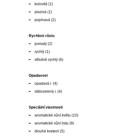
Rychlost růstu
pomalý
(2)
rychlý
(1)
středně rychlý
(6)
Opadavost
opadavá r.
(4)
stálozelená r.
(4)
Speciální vlastnosti
aromatické vůní květu
(10)
aromatické vůní listu
(9)
dlouhé kvetení
(5)
jedovatost
(1)
kulinářské využití
(11)
květ a plod na sušení
(8)
léčivka
(8)