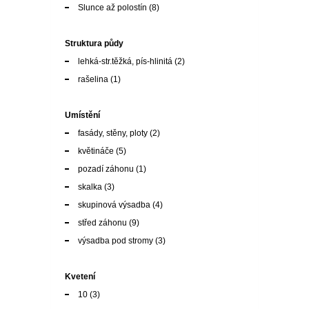
rašelina
(1)
Umístění
fasády, stěny, ploty
(2)
květináče
(5)
pozadí záhonu
(1)
skalka
(3)
skupinová výsadba
(4)
střed záhonu
(9)
výsadba pod stromy
(3)
Kvetení
10
(3)
2
(1)
3
(1)
4
(1)
5
(4)