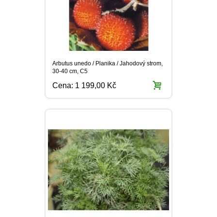
Arbutus unedo / Planika / Jahodový strom,
30-40 cm, C5
Cena:
1 199,00 Kč
Artemisia abrotanum var. Maritima / Cola
bylinka, K9
Cena:
113,90 Kč