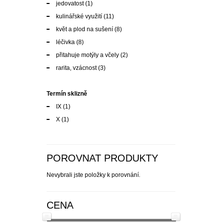
přitahuje motýly a včely
(2)
rarita, vzácnost
(3)
Termín sklizně
IX
(1)
X
(1)
POROVNAT PRODUKTY
Nevybrali jste položky k porovnání.
CENA
Kč33
Kč1800