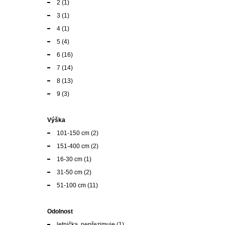
6
(16)
7
(14)
8
(13)
9
(3)
Výška
101-150 cm
(2)
151-400 cm
(2)
16-30 cm
(1)
31-50 cm
(2)
51-100 cm
(11)
Odolnost
letnička, nepřezimuje
(1)
mrazuvzdorná v teplých místech
(3)
odolná, ale chránit před větrem
(3)
plně mrazuvzdorná
(2)