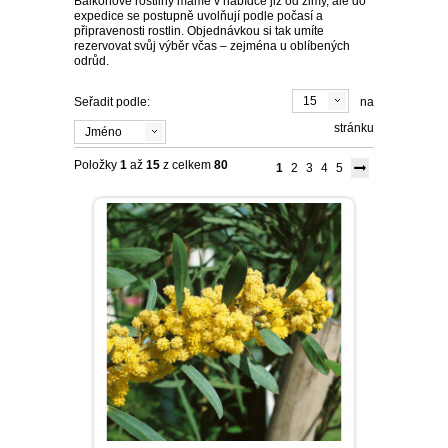
15
Seřadit podle:
na
stránku
Jméno
Položky
1
až
15
z celkem
80
1
2
3
4
5
Acacia retinoides / Akácie , K9
Cena:
183,90 Kč