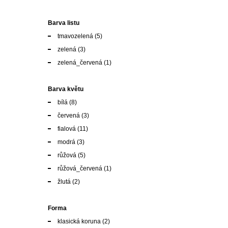
zelená_červená
(1)
Barva květu
bílá
(8)
červená
(3)
fialová
(11)
modrá
(3)
růžová
(5)
růžová_červená
(1)
žlutá
(2)
Forma
klasická koruna
(2)
kulovitá
(1)
plazivá
(1)
popínavá
(2)