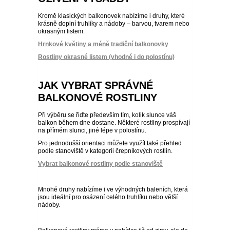
OSTRUHATKA
Rostliny okrasné listem (vhodné i do polostínu)
NETÝKAVKA
HELICHRYSUM
JAK VYBRAT SPRÁVNÉ
BALKONOVÉ ROSTLINY
OSTEOSPERMUM
Při výběru se řiďte především tím, kolik slunce váš
balkon během dne dostane. Některé rostliny prospívají
ISOTOMA
na přímém slunci, jiné lépe v polostínu.
Pro jednodušší orientaci můžete využít také přehled
podle stanoviště v kategorii črepníkových rostlin.
VITÁLKA
Vybrat balkonové rostliny podle stanoviště
PRYŠEC
Mnohé druhy nabízíme i ve výhodných baleních, která
jsou ideální pro osázení celého truhlíku nebo větší
nádoby.
EURYOPS
Balkonové rostliny máme v nabídce již od zimy, ale do
expedice se postupně uvolňují podle počasí a
připravenosti rostlin. Objednávkou si tak umíte
rezervovat svůj výběr včas – zejména u oblíbených
odrůd.