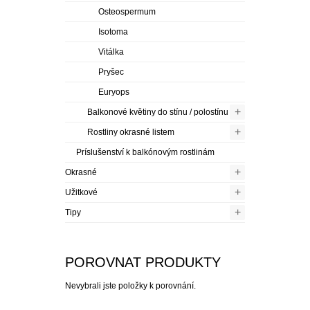
PLEKTRANT
Osteospermum
VĚJÍŘOVKA
ECHINACEA
POPENEC
Isotoma
SCAEVOLA
TAŘICE
Vitálka
OSTRUHATKA
Pryšec
NETÝKAVKA
Euryops
HELICHRYSUM
+
Balkonové květiny do stínu / polostínu
+
Rostliny okrasné listem
OSTEOSPERMUM
Príslušenství k balkónovým rostlinám
+
Okrasné
ISOTOMA
+
Užitkové
VITÁLKA
+
Tipy
PRYŠEC
POROVNAT PRODUKTY
EURYOPS
Nevybrali jste položky k porovnání.