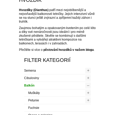
HVOZDÍK
SEMENA BYLINEK
CIBULOVINY
Hvozdíky (Dianthus)
patří mezi nejoblíbenější a
nejvoňavější balkonové letničky. Jejich intenzivní vůně
se na slunci ještě zvýrazní a zpříjemní každý záhon i
SEMENA BALKÓNOVÝCH
JARNÍ CIBULOVINY
BALKÓN
truhlík.
KVĚTIN
Zaujmou bohatým a opakovaným kvetením po celé léto
a díky své nenáročnosti jsou ideální i pro méně
NARCISY
LETNÍ CIBULOVINY
MUŠKÁTY
OKRASNÉ
zkušené pěstitele. Skvěle se kombinují s dalšími
DVOULETKY
letničkami a vytvářejí atraktivní kompozice na
balkonech, terasách i v zahradách.
SKALKOVÉ
TULIPÁNY
LILIE
ROZMANITÉ CIBULOVINY
ANGLICKÉ MUŠKÁTY
PETUNIE
JEHLIČNANY
UŽITKOVÉ
Přečtěte si více o
pěstování hvozdíků v našem blogu
.
SEMENA LETNIČEK
VYŠŠÍ
SKALKOVÉ
KROKUSY
NIŽŠÍ
KORNOUTICE
KOSATCE
FILTER KATEGORIÍ
PŘEVISLÉ
DROBNOKVĚTÉ
FUCHSIE
TUJE
LISTNATÉ STROMY
JAHODY
TIPY
SEMENA STROMŮ
+
Semena
PLNOKVĚTÉ
JEDNODUCHÉ KLASICKÉ
BOTANICKÉ
HYACINTY
VYSOKÉ
MEČÍKY
HVĚZDNÍKY
VZPŘÍMENÉ
VEĽKOKVĚTÉ
OVOCE A ZELENINA
CYPŘIŠE
OKRASNÉ JAVORY
OKRASNÉ KEŘE
RANÉ JAHODY
OVOCNÉ DŘEVINY
AKCE
SEMENA TRVALEK
+
Cibuloviny
OSTATNÍ
OSTATNÍ
KVETOUCÍ NA PODZIM
OKRASNÉ ČESNEKY
BEGÓNIE
JIŘINY
PELARGONIE
BYLINKY NA BALKON
JALOVCE
KVETOUCÍ STROMY
STÁLEZELENÉ OKRASNÉ
POPÍNAVÉ ROSTLINY
–
POLORANÉ JAHODY
JABLONĚ
DROBNÉ OVOCE
Balkón
SLEVA 50 %
SEMENA ZELENINY
KEŘE
+
Muškáty
VELKOKVĚTÉ
PŘEVISLÉ
OSTATNÍ
HRNKOVÉ ROSTLINY
OKRASNÉ BOROVICE
SLOUPOVITÉ STROMY
BŘEČŤAN
RŮŽE
POZDNÍ JAHODY
LETNÍ JABLONĚ
HRUŠNĚ
BRUSINKY
NETRADIČNÍ OVOCE
SLEVA 70 %
+
Petunie
LISTOVÁ ZELENINA
SEMENA LUČNÍCH KVĚTŮ
OKRASNÉ KEŘE DO STÍNU
Fuchsie
ROZTŘEPENÉ
KVĚTINY DO TRUHLÍKŮ
OKRASNÉ JEDLE
VISTÁRIE
POPÍNAVÉ RŮŽE
OKRASNÉ TRÁVY
STÁLEPLODÍCÍ JAHODY
ZIMNÍ JABLONĚ
TŘEŠNĚ A VIŠNĚ
BORŮVKY
ARONIE
VINNÁ RÉVA
SLEVA 30 %