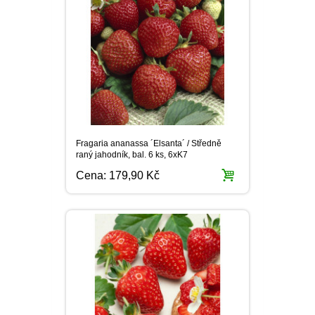
PLEKTRANT
VĚJÍŘOVKA
ECHINACEA
POPENEC
SCAEVOLA
TAŘICE
OSTRUHATKA
NETÝKAVKA
HELICHRYSUM
Fragaria ananassa ´Elsanta´ / Středně
OSTEOSPERMUM
raný jahodník, bal. 6 ks, 6xK7
Cena:
179,90 Kč
ISOTOMA
VITÁLKA
PRYŠEC
EURYOPS