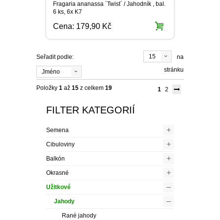
Fragaria ananassa ´Twist´ / Jahodník , bal.
6 ks, 6x K7
Cena:
179,90 Kč
15
Seřadit podle:
na
stránku
Jméno
Položky
1
až
15
z celkem
19
1
2
FILTER KATEGORIÍ
+
Semena
+
Cibuloviny
+
Balkón
+
Okrasné
–
Užitkové
–
Jahody
Rané jahody