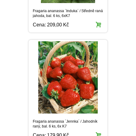
Fragaria ananassa ´Induka´ / Středně raná
jahoda, bal. 6 ks, 6xK7
Cena:
209,00 Kč
Fragaria ananassa ´Jennka´ / Jahodník
raný, bal. 6 ks, 6x K7
Cena:
179,90 Kč