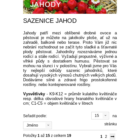
SEMENA BYLINEK
CIBULOVINY
SAZENICE JAHOD
SEMENA BALKÓNOVÝCH
JARNÍ CIBULOVINY
BALKÓN
KVĚTIN
Jahody patří mezi oblíbené drobné ovoce a
pěstovat je můžete na jakékoliv ploše, ať už na
NARCISY
LETNÍ CIBULOVINY
MUŠKÁTY
OKRASNÉ
zahradě, balkoně nebo terase. Proto Vám již nic
DVOULETKY
nebrání rozhodnout se začít tyto sladké a šťavnaté
plody pěstovat. Jahodníky rozeznáváme jednou
SKALKOVÉ
TULIPÁNY
LILIE
ROZMANITÉ CIBULOVINY
ANGLICKÉ MUŠKÁTY
PETUNIE
rodící a stále rodící. Vyžadují propustné, výživné a
JEHLIČNANY
UŽITKOVÉ
vlhké půdy s dostatkem humusu. Pěstovat se
SEMENA LETNIČEK
mohou na slunci i v polostínu. Vybrali jsme pro Vás
ty nejlepší odrůdy sazenic jahodníků, které
VYŠŠÍ
SKALKOVÉ
KROKUSY
NIŽŠÍ
KORNOUTICE
KOSATCE
PŘEVISLÉ
DROBNOKVĚTÉ
FUCHSIE
TUJE
LISTNATÉ STROMY
JAHODY
TIPY
dosahují vysokých výnosů chutných velkých plodů.
SEMENA STROMŮ
Dodáváme silné a zdravé frigo prostokořenné
rostliny. nebo kontejnerované rostliny.
PLNOKVĚTÉ
JEDNODUCHÉ KLASICKÉ
BOTANICKÉ
HYACINTY
VYSOKÉ
MEČÍKY
HVĚZDNÍKY
VZPŘÍMENÉ
VEĽKOKVĚTÉ
OVOCE A ZELENINA
CYPŘIŠE
OKRASNÉ JAVORY
OKRASNÉ KEŘE
RANÉ JAHODY
OVOCNÉ DŘEVINY
AKCE
SEMENA TRVALEK
Vysvětlivky
- K9-K12 = průměr kulatého květináče
resp. délka obvodové hrany hranatého květináče v
OSTATNÍ
OSTATNÍ
KVETOUCÍ NA PODZIM
OKRASNÉ ČESNEKY
BEGÓNIE
JIŘINY
PELARGONIE
BYLINKY NA BALKON
cm; C1-C5 = objem květináče v litrech
JALOVCE
KVETOUCÍ STROMY
STÁLEZELENÉ OKRASNÉ
POPÍNAVÉ ROSTLINY
POLORANÉ JAHODY
JABLONĚ
DROBNÉ OVOCE
SLEVA 50 %
SEMENA ZELENINY
KEŘE
15
Seřadit podle:
na
VELKOKVĚTÉ
PŘEVISLÉ
OSTATNÍ
HRNKOVÉ ROSTLINY
OKRASNÉ BOROVICE
SLOUPOVITÉ STROMY
BŘEČŤAN
RŮŽE
POZDNÍ JAHODY
LETNÍ JABLONĚ
HRUŠNĚ
BRUSINKY
NETRADIČNÍ OVOCE
SLEVA 70 %
stránku
LISTOVÁ ZELENINA
SEMENA LUČNÍCH KVĚTŮ
OKRASNÉ KEŘE DO STÍNU
Jméno
ROZTŘEPENÉ
KVĚTINY DO TRUHLÍKŮ
OKRASNÉ JEDLE
VISTÁRIE
POPÍNAVÉ RŮŽE
OKRASNÉ TRÁVY
STÁLEPLODÍCÍ JAHODY
ZIMNÍ JABLONĚ
TŘEŠNĚ A VIŠNĚ
BORŮVKY
ARONIE
VINNÁ RÉVA
SLEVA 30 %
Položky
1
až
15
z celkem
19
1
2