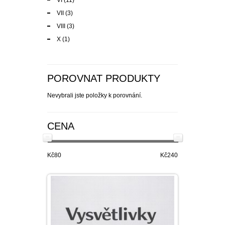
VI
(11)
VII
(3)
VIII
(3)
X
(1)
POROVNAT PRODUKTY
Nevybrali jste položky k porovnání.
CENA
Kč80
Kč240