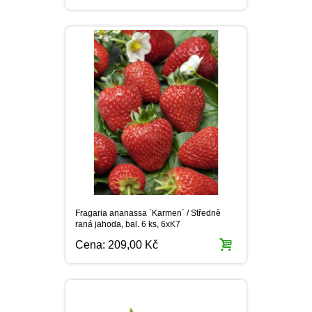
PLEKTRANT
VĚJÍŘOVKA
ECHINACEA
POPENEC
SCAEVOLA
TAŘICE
OSTRUHATKA
NETÝKAVKA
HELICHRYSUM
OSTEOSPERMUM
ISOTOMA
VITÁLKA
Fragaria ananassa ´Karmen´ / Středně
raná jahoda, bal. 6 ks, 6xK7
Cena:
209,00 Kč
PRYŠEC
EURYOPS