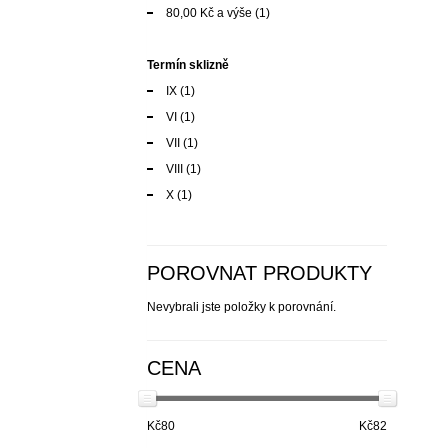
80,00 Kč
a výše
(1)
Termín sklizně
IX
(1)
VI
(1)
VII
(1)
VIII
(1)
X
(1)
POROVNAT PRODUKTY
Nevybrali jste položky k porovnání.
CENA
Kč80
Kč82