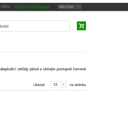
oku 2001!
Přihlášení
/
Registrovat
Můj Účet
leplodící odrůdy jahod a sbírejte postupně červené
15
Ukázat:
na stránku