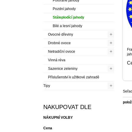
Polorané jahody
Pozdní jahody
Stáleplodící jahody
Bílé a lesní jahody
+
Ovocné dřeviny
+
Drobné ovoce
Fra
+
Netradiční ovoce
jah
Vinná réva
C
+
Sazenice zeleniny
Příslušenství k užitkové zahradě
+
Tipy
Seřad
polož
NAKUPOVAT DLE
NÁKUPNÍ VOLBY
Cena