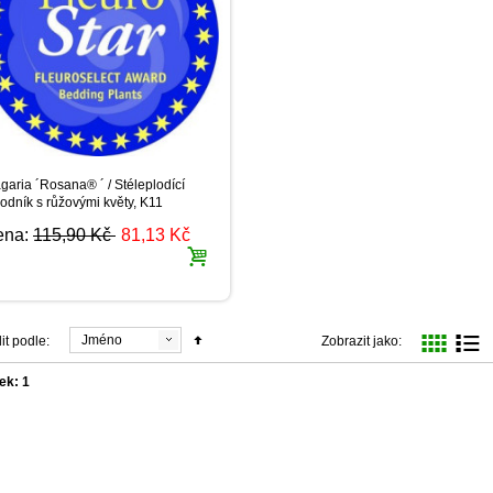
garia ´Rosana® ´ / Stéleplodící
odník s růžovými květy, K11
ena:
115,90 Kč
81,13 Kč
Jméno
it podle:
Zobrazit jako:
ek: 1