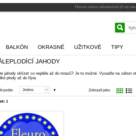
Férové online záhradníctvi již od r
BALKÓN
OKRASNÉ
UŽITKOVÉ
TIPY
ÁLEPLODÍCÍ JAHODY
e jahody sklízet co nejdéle až do mrazů? Je to možné. Vysaďte na záhon stá
dké plody až do října.
Jméno
it podle:
Zobrazit jako:
ek: 1