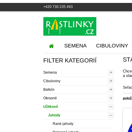
+420 730 235 493
SEMENA
CIBULOVINY
ST
FILTER KATEGORIÍ
Chcet
+
Semena
a sla
+
Cibuloviny
Seřad
+
Balkón
+
Okrasné
polož
–
Užitkové
–
Jahody
Rané jahody