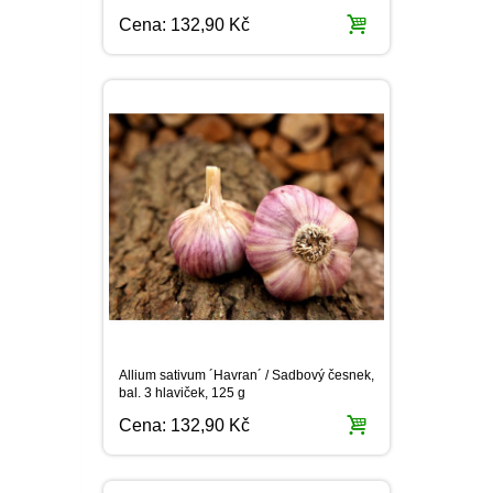
PLEKTRANT
Cena:
132,90 Kč
VĚJÍŘOVKA
ECHINACEA
POPENEC
SCAEVOLA
TAŘICE
OSTRUHATKA
NETÝKAVKA
HELICHRYSUM
OSTEOSPERMUM
ISOTOMA
VITÁLKA
Allium sativum ´Havran´ / Sadbový česnek,
PRYŠEC
bal. 3 hlaviček, 125 g
Cena:
132,90 Kč
EURYOPS