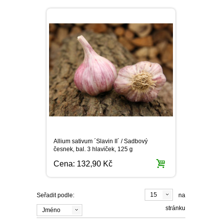
Allium sativum ´Slavin II´ / Sadbový
česnek, bal. 3 hlaviček, 125 g
Cena:
132,90 Kč
15
Seřadit podle:
na
stránku
Jméno