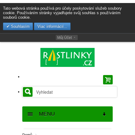
Tato webová stránka používá pro účely poskytování služeb soubory
cookie. Používáním stránky vyjadřujete svůj souhlas s používáním
souborů cookie.
Souhlasím
Viac informácií...
Můj Účet
MENU
SEMENA
›