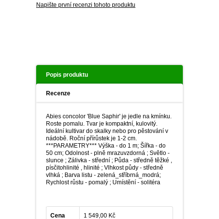
PLEKTRANT
Napište první recenzi tohoto produktu
VĚJÍŘOVKA
ECHINACEA
POPENEC
SCAEVOLA
TAŘICE
OSTRUHATKA
NETÝKAVKA
Popis produktu
HELICHRYSUM
Recenze
OSTEOSPERMUM
Abies concolor 'Blue Saphir' je jedle na kmínku.
Roste pomalu. Tvar je kompaktní, kulovitý.
ISOTOMA
Ideální kultivar do skalky nebo pro pěstování v
nádobě. Roční přírůstek je 1-2 cm.
***PARAMETRY*** Výška - do 1 m; Šířka - do
VITÁLKA
50 cm; Odolnost - plně mrazuvzdorná ; Světlo -
slunce ; Zálivka - střední ; Půda - středně těžké ,
písčitohlinité , hlinité ; Vlhkost půdy - středně
PRYŠEC
vlhká ; Barva listu - zelená_stříbrná_modrá;
Rychlost růstu - pomalý ; Umístění - solitéra
EURYOPS
Cena
1 549,00 Kč