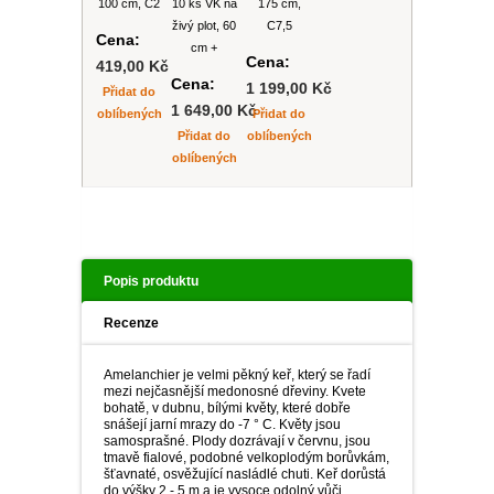
100 cm, C2
10 ks VK na
175 cm,
živý plot, 60
C7,5
Cena:
cm +
Cena:
419,00 Kč
Cena:
1 199,00 Kč
Přidat do
1 649,00 Kč
oblíbených
Přidat do
Přidat do
oblíbených
oblíbených
Popis produktu
Recenze
Amelanchier je velmi pěkný keř, který se řadí
mezi nejčasnější medonosné dřeviny. Kvete
bohatě, v dubnu, bílými květy, které dobře
snášejí jarní mrazy do -7 ° C. Květy jsou
samosprašné. Plody dozrávají v červnu, jsou
tmavě fialové, podobné velkoplodým borůvkám,
šťavnaté, osvěžující nasládlé chuti. Keř dorůstá
do výšky 2 - 5 m a je vysoce odolný vůči