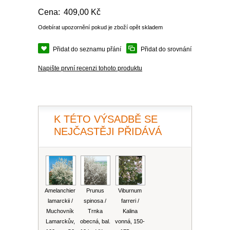
PLEKTRANT
Cena:
409,00 Kč
VĚJÍŘOVKA
ECHINACEA
POPENEC
Odebírat upozornění pokud je zboží opět skladem
SCAEVOLA
TAŘICE
Přidat do seznamu přání
Přidat do srovnání
OSTRUHATKA
NETÝKAVKA
Napište první recenzi tohoto produktu
HELICHRYSUM
OSTEOSPERMUM
K TÉTO VÝSADBĚ SE
NEJČASTĚJI PŘIDÁVÁ
ISOTOMA
VITÁLKA
PRYŠEC
Amelanchier
Prunus
Viburnum
lamarckii /
spinosa /
farreri /
EURYOPS
Muchovník
Trnka
Kalina
Lamarckův,
obecná, bal.
vonná, 150-