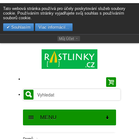
Tato webová stránka používá pro účely poskytování služeb soubory
cookie. Používáním stránky vyjadřujete svůj souhlas s používáním
souborů cookie.
Souhlasím
Viac informácií...
Můj Účet
MENU
SEMENA
›