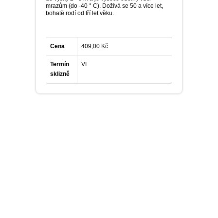
mrazům (do -40 ° C). Dožívá se 50 a více let,
bohatě rodí od tří let věku.
Cena
409,00 Kč
Termín
VI
sklizně