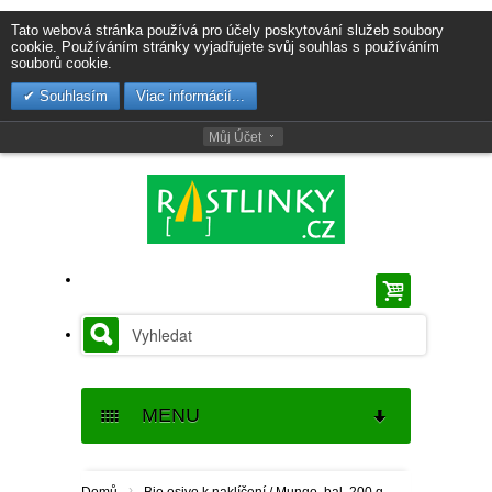
Tato webová stránka používá pro účely poskytování služeb soubory
cookie. Používáním stránky vyjadřujete svůj souhlas s používáním
souborů cookie.
Souhlasím
Viac informácií...
Můj Účet
MENU
SEMENA
›