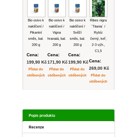
PLEKTRANT
VĚJÍŘOVKA
ECHINACEA
POPENEC
SCAEVOLA
Bio osivo k
Bio osivo k
Bio osivo k
Ribes nigra
TAŘICE
naklíčení /
naklíčení /
naklíčení /
´Titania´ /
OSTRUHATKA
Pikantní
Vigna
Svěží
Rybíz
NETÝKAVKA
směs, bal.
hranatá, bal.
směs, bal.
černý, keř,
200 g
200 g
200 g
2-3 výh.,
HELICHRYSUM
C1,5
Cena:
Cena:
Cena:
Cena:
199,90 Kč
171,90 Kč
199,90 Kč
OSTEOSPERMUM
269,00 Kč
Přidat do
Přidat do
Přidat do
oblíbených
oblíbených
oblíbených
Přidat do
ISOTOMA
oblíbených
VITÁLKA
PRYŠEC
Popis produktu
EURYOPS
Recenze