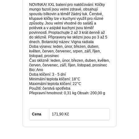
NOVINKA! XXL balení pro nakličování. Klíčky
mungo fazolí jsou velmi zdravé, obsahují
spoustu bílkovin a téměř žádný tuk. Čerstvé,
křupavé klíčky lze v kuchyni využít pro různé
způsoby. Jsou velmi vhodné do salátů a
polévek a v asijské kuchyni jsou téměř
povinností. Proplachujte 2 až 3 krát denně až
do sklizně. Připraveny ke sklizni jsou po 3 až 5
dnech. Botanický název: Vigna radiata
Doba výsevu: leden, únor, březen, duben,
květen, červen, červenec, srpen, září, říjen,
listopad, prosinec
Čas sklizně: leden, únor, březen, duben, květen,
červen, červenec, září, říjen, listopad, prosinec
Bio: Ano
Doba klíčení: 3 - 5 dní
Minimální teplota klíčení: 18°C
Maximální teplota klíčení: 22°C
Použití: čerstvá spotřeba
Přepravní hmotnost: 0,31 kg Obsah: 200,00 g
Cena
171,90 Kč