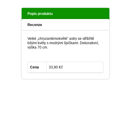
Popis produktu
Recenze
Velké „chryzantémokvěté“ astry se stříbřitě
bílými květy s modrými špičkami. Dekorativní,
výška 70 cm.
Cena
33,90 Kč