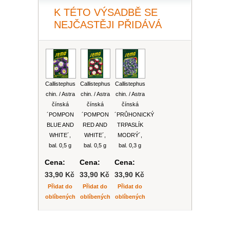
PLEKTRANT
K TÉTO VÝSADBĚ SE
VĚJÍŘOVKA
ECHINACEA
POPENEC
NEJČASTĚJI PŘIDÁVÁ
SCAEVOLA
TAŘICE
OSTRUHATKA
NETÝKAVKA
HELICHRYSUM
Callistephus
Callistephus
Callistephus
chin. / Astra
chin. / Astra
chin. / Astra
OSTEOSPERMUM
čínská
čínská
čínská
´POMPON
´POMPON
´PRŮHONICKÝ
BLUE AND
RED AND
TRPASLÍK
ISOTOMA
WHITE´,
WHITE´,
MODRÝ´,
bal. 0,5 g
bal. 0,5 g
bal. 0,3 g
VITÁLKA
Cena:
Cena:
Cena:
33,90 Kč
33,90 Kč
33,90 Kč
PRYŠEC
Přidat do
Přidat do
Přidat do
oblíbených
oblíbených
oblíbených
EURYOPS