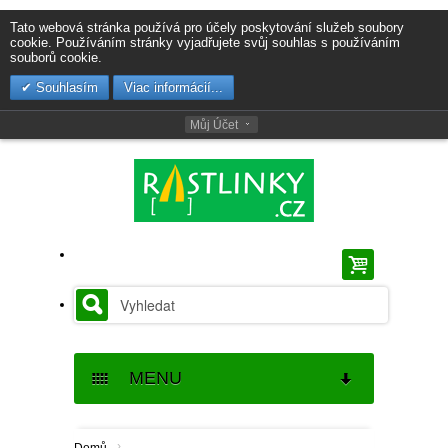
Tato webová stránka používá pro účely poskytování služeb soubory
cookie. Používáním stránky vyjadřujete svůj souhlas s používáním
souborů cookie.
Souhlasím
Viac informácií...
Můj Účet
MENU
SEMENA
›