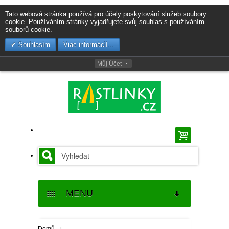
Tato webová stránka používá pro účely poskytování služeb soubory
cookie. Používáním stránky vyjadřujete svůj souhlas s používáním
souborů cookie.
Souhlasím
Viac informácií...
Můj Účet
MENU
SEMENA
›