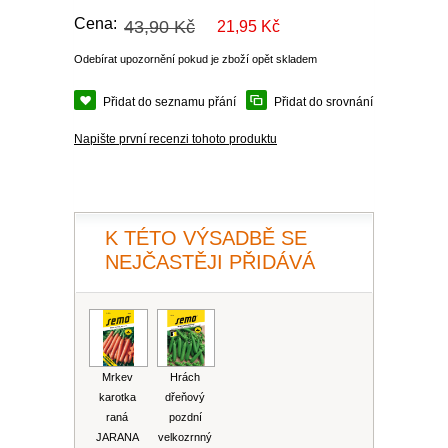
PLEKTRANT
Cena:
VĚJÍŘOVKA
43,90 Kč
21,95 Kč
ECHINACEA
POPENEC
SCAEVOLA
Odebírat upozornění pokud je zboží opět skladem
TAŘICE
Přidat do seznamu přání
Přidat do srovnání
OSTRUHATKA
NETÝKAVKA
Napište první recenzi tohoto produktu
HELICHRYSUM
OSTEOSPERMUM
K TÉTO VÝSADBĚ SE
ISOTOMA
NEJČASTĚJI PŘIDÁVÁ
VITÁLKA
PRYŠEC
Mrkev
Hrách
karotka
dřeňový
EURYOPS
raná
pozdní
JARANA
velkozrnný