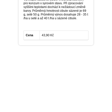
pro konzum v syrovém stavu. Při zpracování
vyššími teplotami dochází k nežádoucí změně
barvy. Průměrná hmotnost cibule sázené je 69
g, seté 50 g. Průměrný výnos dosahuje 28 - 35 t
/ha u seté a až 40 t /ha u sázené cibule.
Cena
43,90 Kč