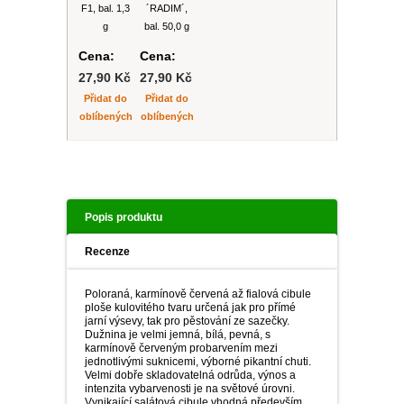
F1, bal. 1,3
´RADIM´,
g
bal. 50,0 g
Cena:
Cena:
27,90 Kč
27,90 Kč
Přidat do
Přidat do
oblíbených
oblíbených
Popis produktu
Recenze
Poloraná, karmínově červená až fialová cibule
ploše kulovitého tvaru určená jak pro přímé
jarní výsevy, tak pro pěstování ze sazečky.
Dužnina je velmi jemná, bílá, pevná, s
karmínově červeným probarvením mezi
jednotlivými suknicemi, výborné pikantní chuti.
Velmi dobře skladovatelná odrůda, výnos a
intenzita vybarvenosti je na světové úrovni.
Vynikající salátová cibule vhodná především