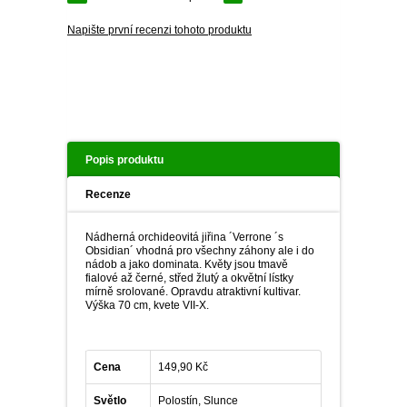
PLEKTRANT
VĚJÍŘOVKA
Napište první recenzi tohoto produktu
ECHINACEA
POPENEC
SCAEVOLA
TAŘICE
OSTRUHATKA
NETÝKAVKA
HELICHRYSUM
Popis produktu
OSTEOSPERMUM
Recenze
ISOTOMA
Nádherná orchideovitá jiřina ´Verrone ´s
Obsidian´ vhodná pro všechny záhony ale i do
nádob a jako dominata. Květy jsou tmavě
VITÁLKA
fialové až černé, střed žlutý a okvětní lístky
mírně srolované. Opravdu atraktivní kultivar.
Výška 70 cm, kvete VII-X.
PRYŠEC
Cena
EURYOPS
149,90 Kč
Světlo
Polostín, Slunce