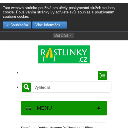
Tato webová stránka používá pro účely poskytování služeb soubory
cookie. Používáním stránky vyjadřujete svůj souhlas s používáním
souborů cookie.
Souhlasím
Viac informácií...
Můj Účet
MENU
SEMENA
›