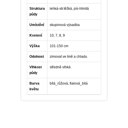
Struktura
lehká-str.těžká, pís-hlinitá
půdy
Umístění
skupinová výsadba
Kvetení
10, 7, 8, 9
Výška
101-150 cm
Odolnost
zimovat ve tmě a chladu
Vlhkost
středně vlhká
půdy
Barva
bílá_růžová, fialová_bílá
květu