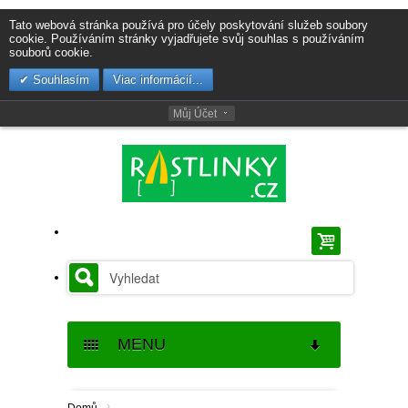
Tato webová stránka používá pro účely poskytování služeb soubory
cookie. Používáním stránky vyjadřujete svůj souhlas s používáním
souborů cookie.
Souhlasím
Viac informácií...
Můj Účet
MENU
SEMENA
›