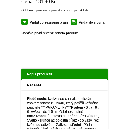
Cena:
PLEKTRANT
131,90 Kč
VĚJÍŘOVKA
ECHINACEA
Odebírat upozornění pokud je zboží opět skladem
POPENEC
SCAEVOLA
TAŘICE
Přidat do seznamu přání
Přidat do srovnání
OSTRUHATKA
Napište první recenzi tohoto produktu
NETÝKAVKA
HELICHRYSUM
OSTEOSPERMUM
ISOTOMA
Popis produktu
Recenze
VITÁLKA
Bledě modré kvítky jsou charakteristickým
PRYŠEC
znakem tohoto kultivaru, který potěší každého
pěstitele.***PARAMETRY***Kvetení - 6 , 7 , 8 ,
9; Výška - do 1,5 m ; Odolnost - plně
mrazuvzdorná_miesto chráněné před větrem ;
EURYOPS
Světlo - slunce až polostín ; Řez - do vázy_rez
květu po odkvětu ; Zálivka - střední ; Půda -