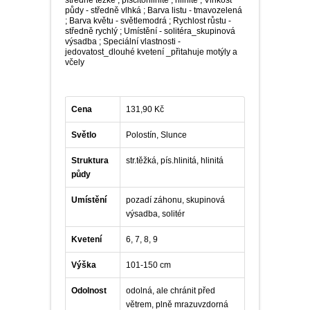
středně těžké , písčitohlinité , hlinité ; Vlhkost
půdy - středně vlhká ; Barva listu - tmavozelená
; Barva květu - světlemodrá ; Rychlost růstu -
středně rychlý ; Umístění - solitéra_skupinová
výsadba ; Speciální vlastnosti -
jedovatost_dlouhé kvetení _přitahuje motýly a
včely
Cena
131,90 Kč
Světlo
Polostín, Slunce
Struktura
str.těžká, pís.hlinitá, hlinitá
půdy
Umístění
pozadí záhonu, skupinová
výsadba, solitér
Kvetení
6, 7, 8, 9
Výška
101-150 cm
Odolnost
odolná, ale chránit před
větrem, plně mrazuvzdorná