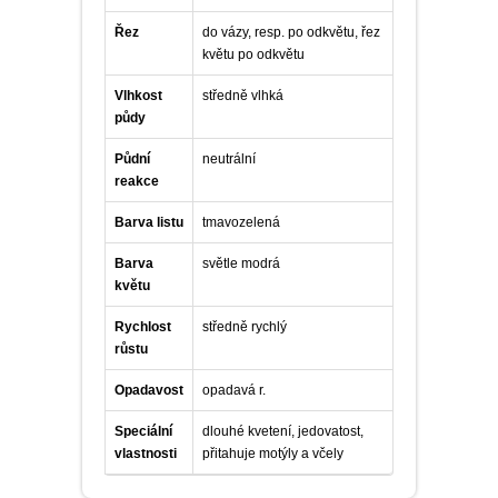
Řez
do vázy, resp. po odkvětu, řez
květu po odkvětu
Vlhkost
středně vlhká
půdy
Půdní
neutrální
reakce
Barva listu
tmavozelená
Barva
světle modrá
květu
Rychlost
středně rychlý
růstu
Opadavost
opadavá r.
Speciální
dlouhé kvetení, jedovatost,
vlastnosti
přitahuje motýly a včely