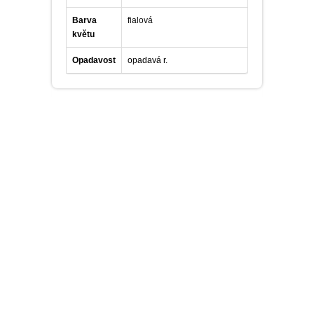
Barva
fialová
květu
Opadavost
opadavá r.