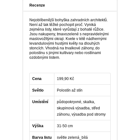
Recenze
Nejoblíbenější bohyška zahradních architektů.
Není až tak těžké pochopit proč. Vyniká
zejména listy, které vyrůstají z bohaté růžice.
Jsou nakupeny, tmavozelené s nepravidelnými
maslovožltými okraji. Kvete v létě nádhernými
levandulovými hustými květy na dlouhých
stoncích. Vhodná na trvalkové záhony, do
polostínu s jinými kultivary nebo rostlinami
ozdobnými listem.
Cena
199,90 Kč
Světlo
Polostín až stín
Umístění
půdopokryvné, skalka,
skupinová výsadba, střed
záhonu, výsadba pod stromy
Výška
31-50 cm
Barva listu
světle zelená_bílá