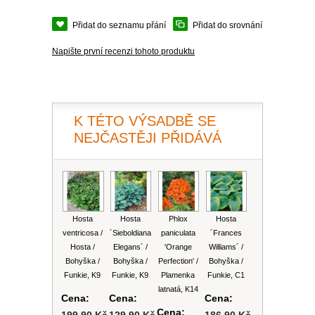
PLEKTRANT
VĚJÍŘOVKA
ECHINACEA
Přidat do seznamu přání
Přidat do srovnání
POPENEC
SCAEVOLA
Napište první recenzi tohoto produktu
TAŘICE
OSTRUHATKA
NETÝKAVKA
HELICHRYSUM
K TÉTO VÝSADBĚ SE
NEJČASTĚJI PŘIDÁVÁ
OSTEOSPERMUM
ISOTOMA
VITÁLKA
Hosta
Hosta
Phlox
Hosta
ventricosa /
´Sieboldiana
paniculata
´Frances
Hosta /
Elegans´ /
'Orange
Williams´ /
PRYŠEC
Bohyška /
Bohyška /
Perfection' /
Bohyška /
Funkie, K9
Funkie, K9
Plamenka
Funkie, C1
EURYOPS
latnatá, K14
Cena:
Cena:
Cena:
Cena: