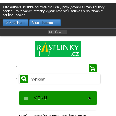
Tato webová stránka používá pro účely poskytování služeb soubory
cookie. Používáním stránky vyjadřujete svůj souhlas s používáním
souborů cookie.
Souhlasím
Viac informácií...
Můj Účet
MENU
SEMENA
›