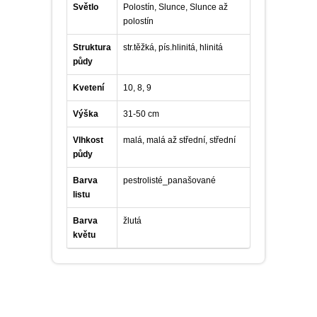
Světlo
Polostín, Slunce, Slunce až
polostín
Struktura
str.těžká, pís.hlinitá, hlinitá
půdy
Kvetení
10, 8, 9
Výška
31-50 cm
Vlhkost
malá, malá až střední, střední
půdy
Barva
pestrolisté_panašované
listu
Barva
žlutá
květu