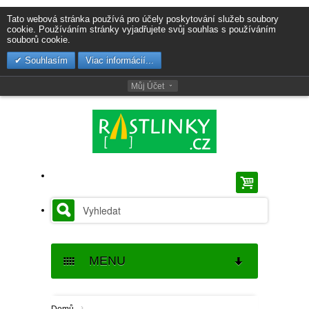
Tato webová stránka používá pro účely poskytování služeb soubory
cookie. Používáním stránky vyjadřujete svůj souhlas s používáním
souborů cookie.
Souhlasím
Viac informácií...
Můj Účet
MENU
SEMENA
›