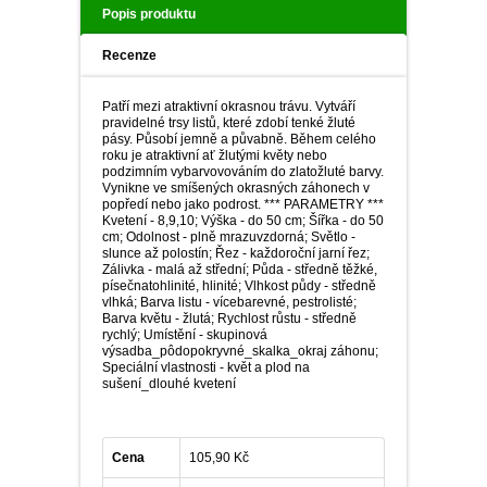
PLEKTRANT
Popis produktu
VĚJÍŘOVKA
ECHINACEA
POPENEC
Recenze
SCAEVOLA
TAŘICE
Patří mezi atraktivní okrasnou trávu. Vytváří
OSTRUHATKA
pravidelné trsy listů, které zdobí tenké žluté
NETÝKAVKA
pásy. Působí jemně a půvabně. Během celého
roku je atraktivní ať žlutými květy nebo
HELICHRYSUM
podzimním vybarvovováním do zlatožluté barvy.
Vynikne ve smíšených okrasných záhonech v
popředí nebo jako podrost. *** PARAMETRY ***
Kvetení - 8,9,10; Výška - do 50 cm; Šířka - do 50
OSTEOSPERMUM
cm; Odolnost - plně mrazuvzdorná; Světlo -
slunce až polostín; Řez - každoroční jarní řez;
Zálivka - malá až střední; Půda - středně těžké,
ISOTOMA
písečnatohlinité, hlinité; Vlhkost půdy - středně
vlhká; Barva listu - vícebarevné, pestrolisté;
Barva květu - žlutá; Rychlost růstu - středně
VITÁLKA
rychlý; Umístění - skupinová
výsadba_pôdopokryvné_skalka_okraj záhonu;
Speciální vlastnosti - květ a plod na
sušení_dlouhé kvetení
PRYŠEC
EURYOPS
Cena
105,90 Kč