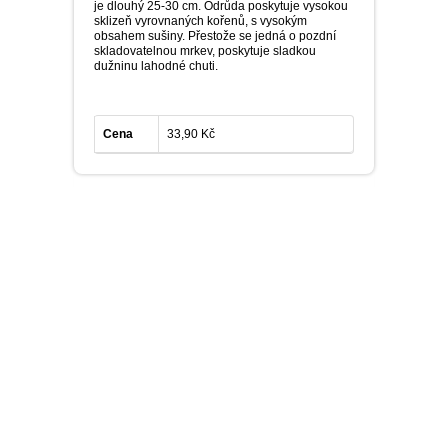
je dlouhý 25-30 cm. Odrůda poskytuje vysokou
sklizeň vyrovnaných kořenů, s vysokým
obsahem sušiny. Přestože se jedná o pozdní
skladovatelnou mrkev, poskytuje sladkou
dužninu lahodné chuti.
Cena
33,90 Kč