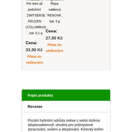
Pór letní až
Řepa
podzimní
salátová
´ZWITSERSE
´RENOVA´,
REUZEN
bal. 3 g
(COLUMBUS)
Cena:
´, bal. 0,1 g
27,90 Kč
Cena:
Přidat do
33,90 Kč
oblíbených
Přidat do
oblíbených
Popis produktu
Recenze
Pozdní hybridní odrůda mrkve s velmi dobrou
skladovatelností, vhodná pro průmyslové
zpracování, sušení a skladování. Kónický kořen