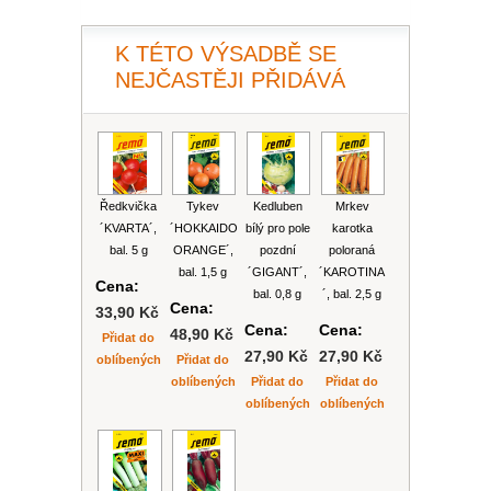
PLEKTRANT
VĚJÍŘOVKA
ECHINACEA
POPENEC
K TÉTO VÝSADBĚ SE
SCAEVOLA
NEJČASTĚJI PŘIDÁVÁ
TAŘICE
OSTRUHATKA
NETÝKAVKA
HELICHRYSUM
Ředkvička
Tykev
Kedluben
Mrkev
OSTEOSPERMUM
´KVARTA´,
´HOKKAIDO
bílý pro pole
karotka
bal. 5 g
ORANGE´,
pozdní
poloraná
bal. 1,5 g
´GIGANT´,
´KAROTINA
ISOTOMA
Cena:
bal. 0,8 g
´, bal. 2,5 g
Cena:
33,90 Kč
Cena:
Cena:
VITÁLKA
48,90 Kč
Přidat do
27,90 Kč
27,90 Kč
oblíbených
Přidat do
oblíbených
Přidat do
Přidat do
PRYŠEC
oblíbených
oblíbených
EURYOPS