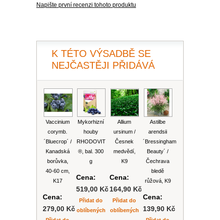
PLEKTRANT
Napište první recenzi tohoto produktu
VĚJÍŘOVKA
ECHINACEA
POPENEC
SCAEVOLA
TAŘICE
OSTRUHATKA
K TÉTO VÝSADBĚ SE
NETÝKAVKA
NEJČASTĚJI PŘIDÁVÁ
HELICHRYSUM
OSTEOSPERMUM
Vaccinium
Mykorhizní
Allium
Astilbe
ISOTOMA
corymb.
houby
ursinum /
arendsii
´Bluecrop´ /
RHODOVIT
Česnek
´Bressingham
VITÁLKA
Kanadská
®, bal. 300
medvědí,
Beauty´ /
borůvka,
g
K9
Čechrava
40-60 cm,
bledě
PRYŠEC
Cena:
Cena:
K17
růžová, K9
519,00 Kč
164,90 Kč
Cena:
Cena:
EURYOPS
Přidat do
Přidat do
279,00 Kč
139,90 Kč
oblíbených
oblíbených