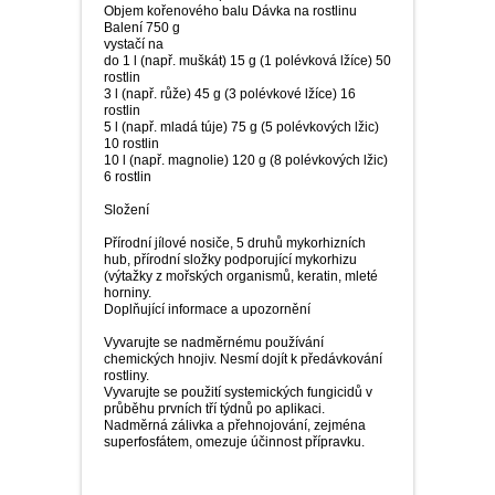
Objem kořenového balu Dávka na rostlinu
Balení 750 g
vystačí na
do 1 l (např. muškát) 15 g (1 polévková lžíce) 50
rostlin
3 l (např. růže) 45 g (3 polévkové lžíce) 16
rostlin
5 l (např. mladá túje) 75 g (5 polévkových lžic)
10 rostlin
10 l (např. magnolie) 120 g (8 polévkových lžic)
6 rostlin
Složení
Přírodní jílové nosiče, 5 druhů mykorhizních
hub, přírodní složky podporující mykorhizu
(výtažky z mořských organismů, keratin, mleté
horniny.
Doplňující informace a upozornění
Vyvarujte se nadměrnému používání
chemických hnojiv. Nesmí dojít k předávkování
rostliny.
Vyvarujte se použití systemických fungicidů v
průběhu prvních tří týdnů po aplikaci.
Nadměrná zálivka a přehnojování, zejména
superfosfátem, omezuje účinnost přípravku.