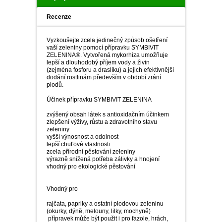
Recenze
Vyzkoušejte zcela jedinečný způsob ošetření
vaší zeleniny pomocí přípravku SYMBIVIT
ZELENINA®. Vytvořená mykorhiza umožňuje
lepší a dlouhodobý příjem vody a živin
(zejména fosforu a draslíku) a jejich efektivnější
dodání rostlinám především v období zrání
plodů.
Účinek přípravku SYMBIVIT ZELENINA
zvýšený obsah látek s antioxidačním účinkem
zlepšení výživy, růstu a zdravotního stavu
zeleniny
vyšší výnosnost a odolnost
lepší chuťové vlastnosti
zcela přírodní pěstování zeleniny
výrazně snížená potřeba zálivky a hnojení
vhodný pro ekologické pěstování
Vhodný pro
rajčata, papriky a ostatní plodovou zeleninu
(okurky, dýně, melouny, lilky, mochyně)
­ přípravek může být použit i pro fazole, hrách,