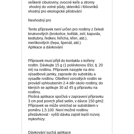
veškeré cibuloviny, ovocné keře a stromy
­ vhodný do volné půdy, skleníků i fóliovníků
vhodný pro ekologické pěstování
Nevhodný pro
Tento přípravek není určen pro rostliny z čeledi
brukvovitých (brokolice, květák, zelí, kapusta,
kedlubny, ředkev, řeřicha, křen, atd.),
merlíkovitých (řepa, špenát, atd.).
Aplikace a dávkování
Přípravek musí přijít do kontaktu s kořeny
rostlin. Dávkujte 15 g (1 polévkovou lžíci, tj. 20
ml) na rostlinu. Přípravek nasypte na dno
výsadbové jamky, zapravte do substrátu a
vysaďte rostlinu. Ošetření vzrostlých rostlin se
provádí vyhloubením 2-4 děr okolo rostliny, do
kterých se aplikuje 30 až 45 g přípravku na
rostlinu.
Plošná aplikace spočívá v zapravení přípravku
3 cm pod povrch před setím, v dávce 150 g/m2.
Přípravek se může smíchat se substrátem v
poměru 1,5:100. Není možné rostlinu
předávkovat - vyšší dávka zajistí lepší rozvoj
mykorhizy.
Dávkování suchá aplikace