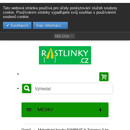
Tato webová stránka používá pro účely poskytování služeb soubory
cookie. Používáním stránky vyjadřujete svůj souhlas s používáním
souborů cookie.
Souhlasím
Viac informácií...
Můj Účet
MENU
SEMENA
›