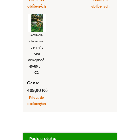
Přidat do
Přidat do
oblíbených
oblíbených
Actinidia
chinensis
´Jenny´ /
Kiwi
velkoplodé,
40-60 cm,
C2
Cena:
409,00 Kč
Přidat do
oblíbených
Popis produktu