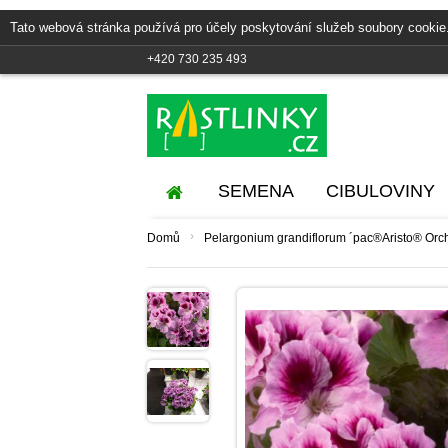
Tato webová stránka používá pro účely poskytování služeb soubory cookie
+420 730 235 493
SEMENA
CIBULOVINY
›
Domů
Pelargonium grandiflorum ´pac®Aristo® Orchi