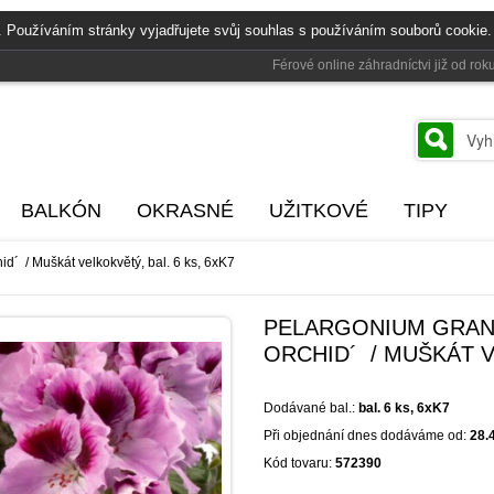
. Používáním stránky vyjadřujete svůj souhlas s používáním souborů cookie.
Férové online záhradníctvi již od r
BALKÓN
OKRASNÉ
UŽITKOVÉ
TIPY
d´ / Muškát velkokvětý, bal. 6 ks, 6xK7
PELARGONIUM GRAN
ORCHID´ / MUŠKÁT V
Dodávané bal.:
bal. 6 ks, 6xK7
Při objednání dnes dodáváme od:
28.
Kód tovaru:
572390