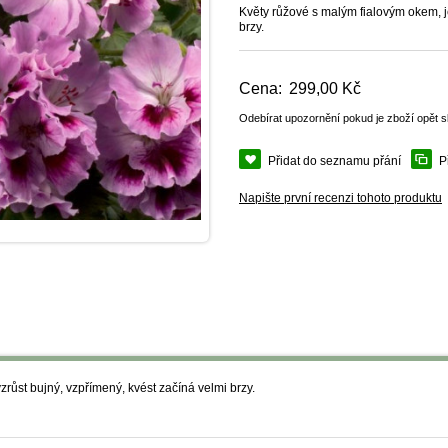
Květy růžové s malým fialovým okem, j
brzy.
Cena:
299,00 Kč
Odebírat upozornění pokud je zboží opět 
Přidat do seznamu přání
P
Napište první recenzi tohoto produktu
růst bujný, vzpřímený, kvést začíná velmi brzy.