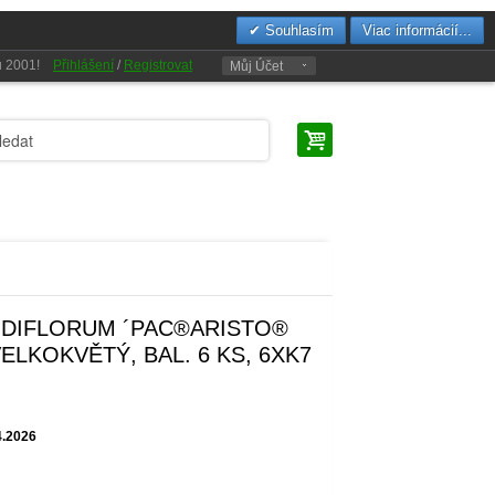
Souhlasím
Viac informácií...
oku 2001!
Přihlášení
/
Registrovat
Můj Účet
DIFLORUM ´PAC®ARISTO®
ELKOKVĚTÝ, BAL. 6 KS, 6XK7
4.2026