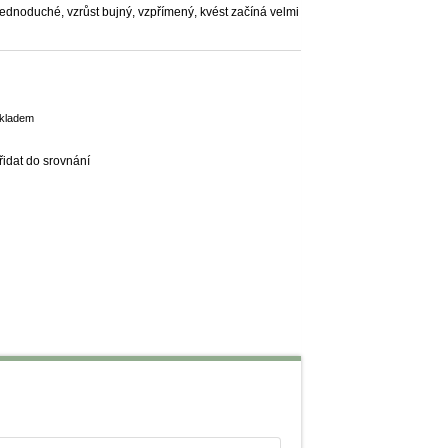
ednoduché, vzrůst bujný, vzpřímený, kvést začíná velmi
skladem
řidat do srovnání