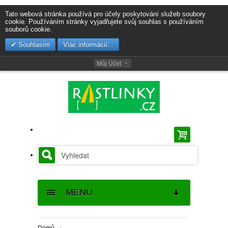
Tato webová stránka používá pro účely poskytování služeb soubory
cookie. Používáním stránky vyjadřujete svůj souhlas s používáním
souborů cookie.
Souhlasím
Viac informácií...
Můj Účet
MENU
SEMENA
›