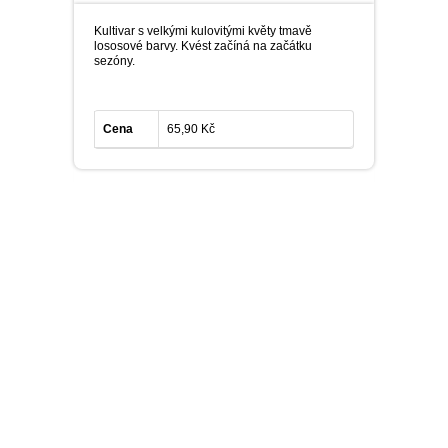
PLEKTRANT
VĚJÍŘOVKA
Kultivar s velkými kulovitými květy tmavě
ECHINACEA
POPENEC
lososové barvy. Kvést začíná na začátku
SCAEVOLA
sezóny.
TAŘICE
OSTRUHATKA
NETÝKAVKA
Cena
65,90 Kč
HELICHRYSUM
OSTEOSPERMUM
ISOTOMA
VITÁLKA
PRYŠEC
EURYOPS