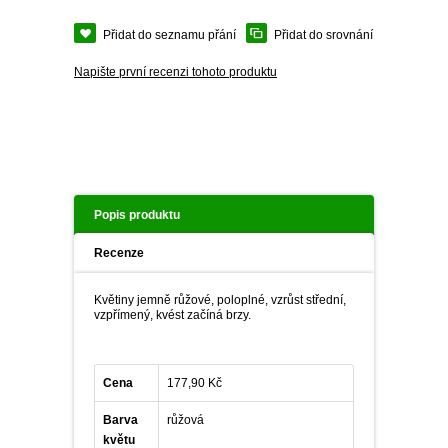
PLEKTRANT
VĚJÍŘOVKA
Přidat do seznamu přání
ECHINACEA
Přidat do srovnání
POPENEC
SCAEVOLA
Napište první recenzi tohoto produktu
TAŘICE
OSTRUHATKA
NETÝKAVKA
HELICHRYSUM
OSTEOSPERMUM
Popis produktu
Recenze
ISOTOMA
Květiny jemně růžové, poloplné, vzrůst střední,
VITÁLKA
vzpřímený, kvést začíná brzy.
PRYŠEC
Cena
177,90 Kč
EURYOPS
Barva
růžová
květu