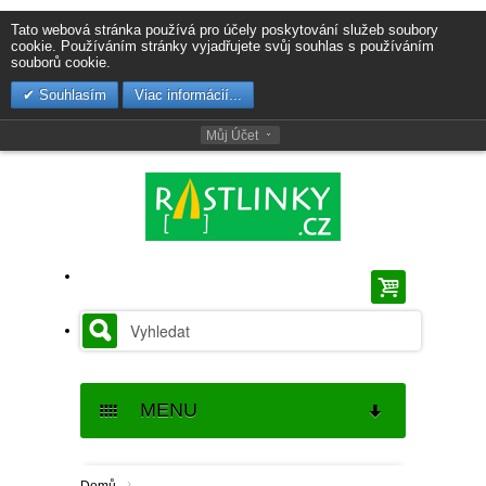
Tato webová stránka používá pro účely poskytování služeb soubory
cookie. Používáním stránky vyjadřujete svůj souhlas s používáním
souborů cookie.
Souhlasím
Viac informácií...
Můj Účet
MENU
SEMENA
›