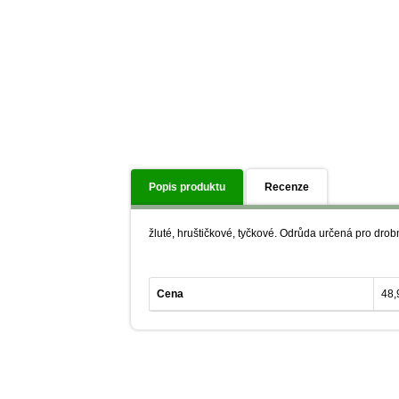
Popis produktu
Recenze
žluté, hruštičkové, tyčkové. Odrůda určená pro drobn
Cena
48,