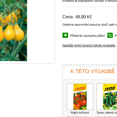
Rostlina je bujnějšího vzrůstu s množs
Cena:
48,90 Kč
Odebírat upozornění pokud je zboží opět 
Přidat do seznamu přání
P
Napište první recenzi tohoto produktu
K TÉTO VÝSADBĚ 
Rajče tyčkové
Tykev zelená c