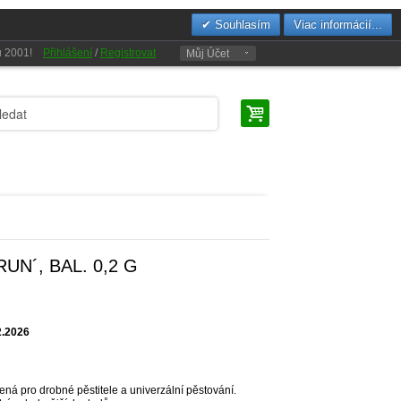
Souhlasím
Viac informácií...
oku 2001!
Přihlášení
/
Registrovat
Můj Účet
N´, BAL. 0,2 G
2.2026
čená pro drobné pěstitele a univerzální pěstování.