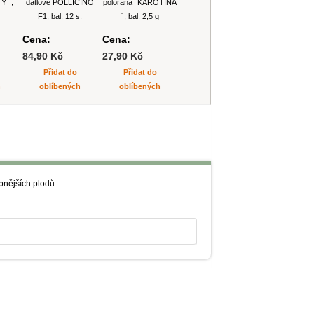
Y ´,
datlové POLLICINO
poloraná ´KAROTINA
F1, bal. 12 s.
´, bal. 2,5 g
Cena:
Cena:
84,90 Kč
27,90 Kč
Přidat do
Přidat do
h
oblíbených
oblíbených
bnějších plodů.