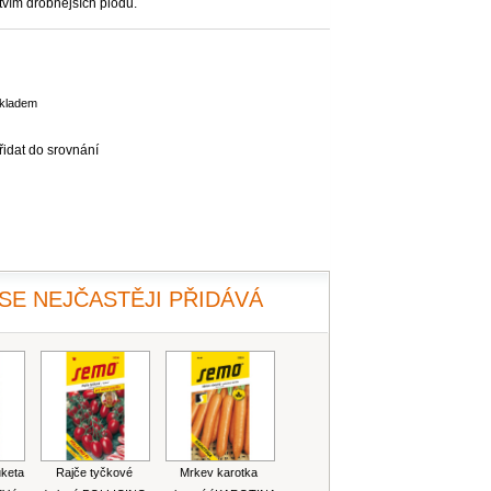
tvím drobnějších plodů.
skladem
řidat do srovnání
SE NEJČASTĚJI PŘIDÁVÁ
uketa
Rajče tyčkové
Mrkev karotka