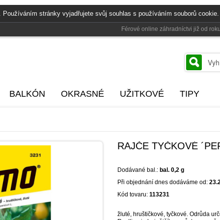
. Používáním stránky vyjadřujete svůj souhlas s používáním souborů cookie.
Férové online záhradníctvi již od r
BALKÓN
OKRASNÉ
UŽITKOVÉ
TIPY
RAJČE TYČKOVÉ ´PERU
Dodávané bal.:
bal. 0,2 g
Při objednání dnes dodáváme od:
23.
Kód tovaru:
113231
žluté, hruštičkové, tyčkové. Odrůda ur