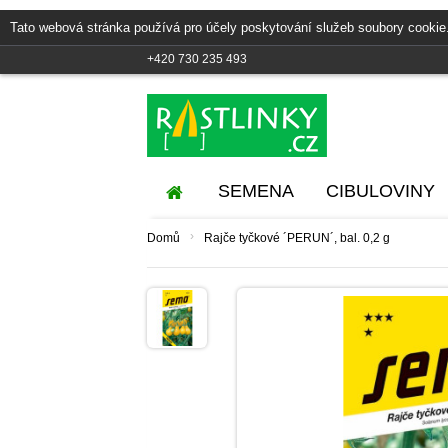
Tato webová stránka používá pro účely poskytování služeb soubory cookie
+420 730 235 493
SEMENA
CIBULOVINY
›
Domů
Rajče tyčkové ´PERUN´, bal. 0,2 g