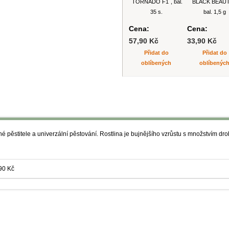
´TORNÁDO F1´, bal.
´BLACK BEAUT
35 s.
bal. 1,5 g
Cena:
Cena:
57,90 Kč
33,90 Kč
Přidat do
Přidat do
oblíbených
oblíbenýc
é pěstitele a univerzální pěstování. Rostlina je bujnějšího vzrůstu s množstvím dro
90 Kč