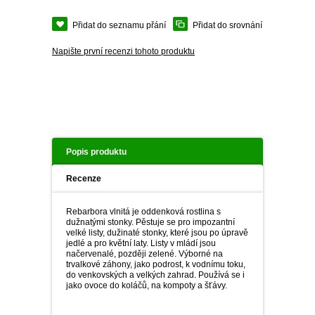
PLEKTRANT
VĚJÍŘOVKA
ECHINACEA
Přidat do seznamu přání
Přidat do srovnání
POPENEC
SCAEVOLA
Napište první recenzi tohoto produktu
TAŘICE
OSTRUHATKA
NETÝKAVKA
HELICHRYSUM
OSTEOSPERMUM
Popis produktu
Recenze
ISOTOMA
Rebarbora vlnitá je oddenková rostlina s
VITÁLKA
dužnatými stonky. Pěstuje se pro impozantní
velké listy, dužinaté stonky, které jsou po úpravě
jedlé a pro květní laty. Listy v mládí jsou
PRYŠEC
načervenalé, později zelené. Výborné na
trvalkové záhony, jako podrost, k vodnímu toku,
do venkovských a velkých zahrad. Používá se i
EURYOPS
jako ovoce do koláčů, na kompoty a šťávy.