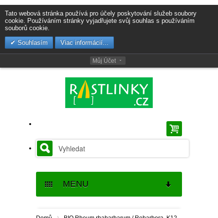
Tato webová stránka používá pro účely poskytování služeb soubory
cookie. Používáním stránky vyjadřujete svůj souhlas s používáním
souborů cookie.
Souhlasím
Viac informácií...
Můj Účet
MENU
SEMENA
›