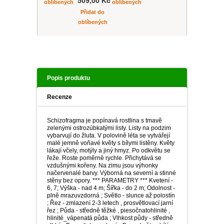
509,00 Kč
oblíbených
oblíbených
Přidat do
oblíbených
Popis produktu
Recenze
Schizofragma je popínavá rostlina s tmavě
zelenými ostrozúbkatými listy. Listy na podzim
vybarvují do žluta. V polovině léta se vytvářejí
malé jemně voňavé květy s bílymi listěny. Květy
lákají včely, motýly a jiný hmyz. Po odkvětu se
řeže. Roste poměrně rychle. Přichytává se
vzdušnými kořeny. Na zimu jsou výhonky
načervenalé barvy. Výborná na severní a stinné
stěny bez opory. *** PARAMETRY *** Kvetení -
6, 7; Výška - nad 4 m; Šířka - do 2 m; Odolnost -
plně mrazuvzdorná ; Světlo - slunce až polostín
; Řez - zmlazení 2-3 letech , prosvětlovací jarní
řez ; Půda - středně těžké , piesočnatohlinité ,
hlinité_vápenatá půda ; Vlhkost půdy - středně