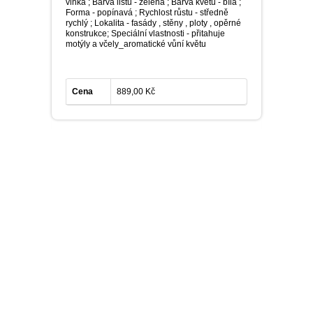
vlhká ; Barva listu - zelená ; Barva květu - bílá ;
Forma - popínavá ; Rychlost růstu - středně
rychlý ; Lokalita - fasády , stěny , ploty , opěrné
konstrukce; Speciální vlastnosti - přitahuje
motýly a včely_aromatické vůní květu
Cena
889,00 Kč