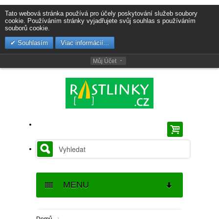
Tato webová stránka používá pro účely poskytování služeb soubory
cookie. Používáním stránky vyjadřujete svůj souhlas s používáním
souborů cookie.
Souhlasím
Viac informácií...
Můj Účet
MENU
SEMENA
›