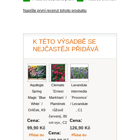
PLEKTRANT
VĚJÍŘOVKA
Napište první recenzi tohoto produktu
ECHINACEA
POPENEC
SCAEVOLA
TAŘICE
OSTRUHATKA
NETÝKAVKA
K TÉTO VÝSADBĚ SE
NEJČASTĚJI PŘIDÁVÁ
HELICHRYSUM
OSTEOSPERMUM
ISOTOMA
Aquilegia
Clematis
Lavandula
Spring
´Ernest
intermedia
VITÁLKA
Magic ´Blue
Markham´ /
´Provence´
White´ /
Plamének
/ Levandule
Orlíček, K9
růžově
, C1
PRYŠEC
červený, 80
Cena:
Cena:
cm vyv., C2
EURYOPS
99,90 Kč
126,90 Kč
Cena:
Přidat do
Přidat do