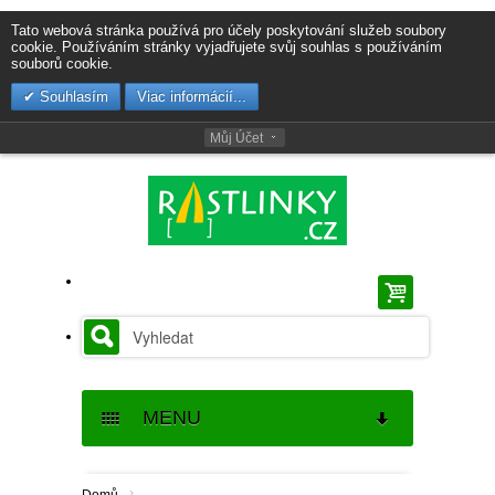
Tato webová stránka používá pro účely poskytování služeb soubory
cookie. Používáním stránky vyjadřujete svůj souhlas s používáním
souborů cookie.
Souhlasím
Viac informácií...
Můj Účet
MENU
SEMENA
›