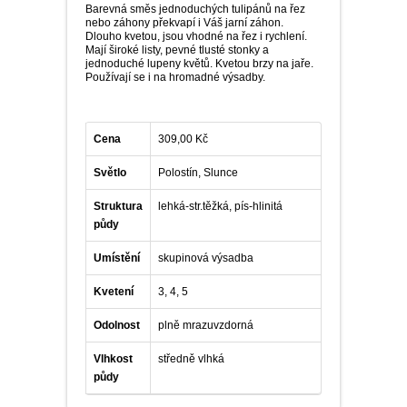
Barevná směs jednoduchých tulipánů na řez
nebo záhony překvapí i Váš jarní záhon.
Dlouho kvetou, jsou vhodné na řez i rychlení.
Mají široké listy, pevné tlusté stonky a
jednoduché lupeny květů. Kvetou brzy na jaře.
Používají se i na hromadné výsadby.
Cena
309,00 Kč
Světlo
Polostín, Slunce
Struktura
lehká-str.těžká, pís-hlinitá
půdy
Umístění
skupinová výsadba
Kvetení
3, 4, 5
Odolnost
plně mrazuvzdorná
Vlhkost
středně vlhká
půdy