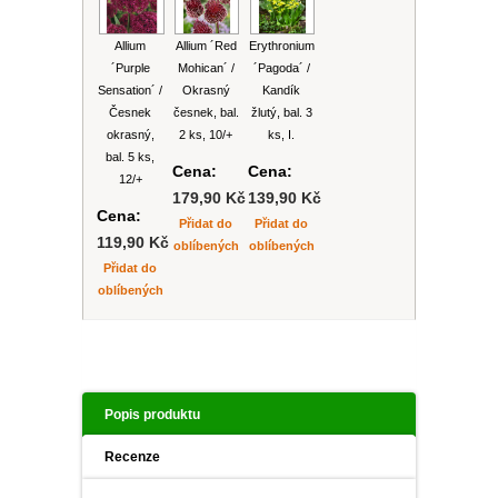
PLEKTRANT
VĚJÍŘOVKA
ECHINACEA
Allium
Allium ´Red
Erythronium
POPENEC
SCAEVOLA
´Purple
Mohican´ /
´Pagoda´ /
TAŘICE
Sensation´ /
Okrasný
Kandík
Česnek
česnek, bal.
žlutý, bal. 3
OSTRUHATKA
okrasný,
2 ks, 10/+
ks, I.
NETÝKAVKA
bal. 5 ks,
Cena:
Cena:
HELICHRYSUM
12/+
179,90 Kč
139,90 Kč
Cena:
Přidat do
Přidat do
OSTEOSPERMUM
119,90 Kč
oblíbených
oblíbených
Přidat do
ISOTOMA
oblíbených
VITÁLKA
PRYŠEC
Popis produktu
EURYOPS
Recenze