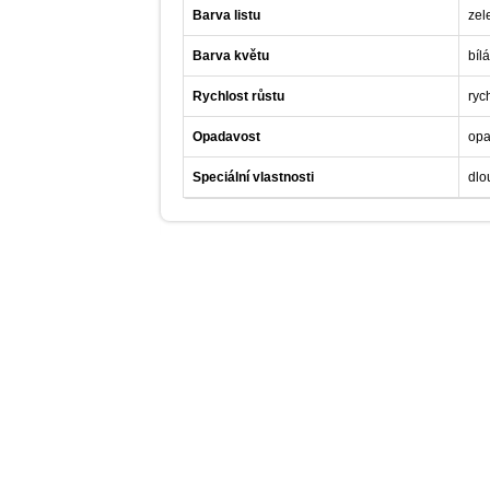
Barva listu
zel
Barva květu
bílá
Rychlost růstu
ryc
Opadavost
opa
Speciální vlastnosti
dlo