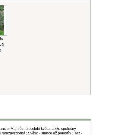
lis
lvěj
9
h
rancie. Mají různá období květu, takže společný
mrazuvzdorná ; Světlo - slunce až polostín ; Řez -