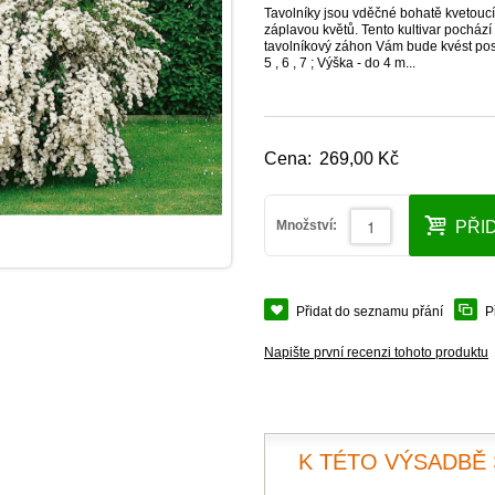
Tavolníky jsou vděčné bohatě kvetoucí 
záplavou květů. Tento kultivar pochází
tavolníkový záhon Vám bude kvést po
5 , 6 , 7 ; Výška - do 4 m...
Cena:
269,00 Kč
Množství:
PŘI
Přidat do seznamu přání
P
Napište první recenzi tohoto produktu
K TÉTO VÝSADBĚ 