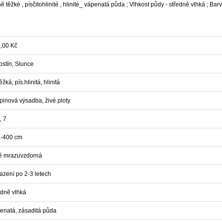
ě těžké , písčitohlinité , hlinité_ vápenatá půda ; Vlhkost půdy - středně vlhká ; Barva
,00 Kč
ostín, Slunce
těžká, pís.hlinitá, hlinitá
pinová výsadba, živé ploty
, 7
-400 cm
ě mrazuvzdorná
azení po 2-3 letech
edně vlhká
enatá, zásaditá půda