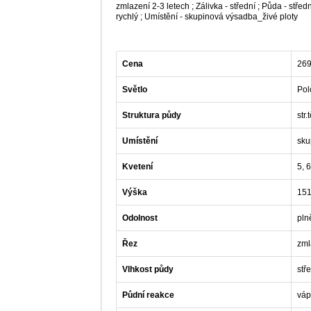
zmlazení 2-3 letech ; Zálivka - střední ; Půda - středn
rychlý ; Umístění - skupinová výsadba_živé ploty
Cena
269
Světlo
Pol
Struktura půdy
str.
Umístění
sku
Kvetení
5, 6
Výška
151
Odolnost
pln
Řez
zml
Vlhkost půdy
stř
Půdní reakce
váp