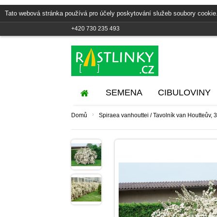
Tato webová stránka používá pro účely poskytování služeb soubory cookie
+420 730 235 493
SEMENA
CIBULOVINY
›
Domů
Spiraea vanhouttei / Tavolník van Houtteův, 