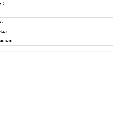
ená
hlý
davá r.
uhé kvetení