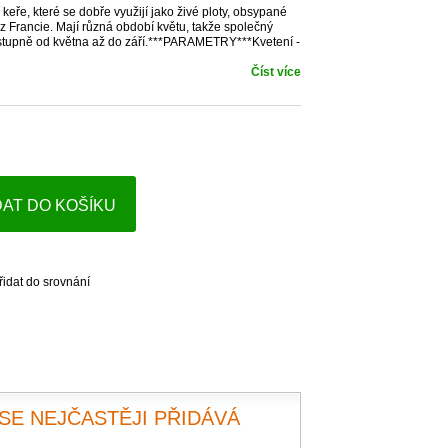
keře, které se dobře využijí jako živé ploty, obsypané
 z Francie. Mají různá období květu, takže společný
stupně od května až do září.***PARAMETRY***Kvetení -
Číst více
DAT DO KOŠÍKU
řidat do srovnání
SE NEJČASTĚJI PŘIDÁVÁ