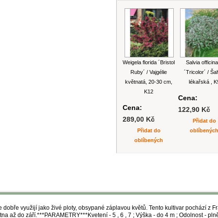
Weigela florida ´Bristol
Salvia officina
Ruby´ / Vajgélie
´Tricolor´ / Ša
květnatá, 20-30 cm,
lékařská , K
K12
Cena:
Cena:
122,90 Kč
289,00 Kč
Přidat do
Přidat do
oblíbenýc
oblíbených
 dobře využijí jako živé ploty, obsypané záplavou květů. Tento kultivar pochází z F
 až do září.***PARAMETRY***Kvetení - 5 , 6 , 7 ; Výška - do 4 m ; Odolnost - plně 