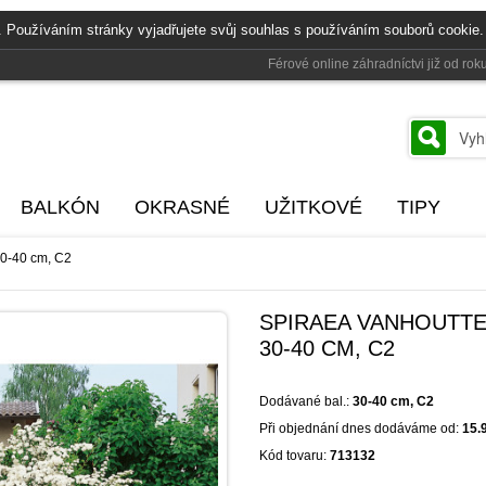
. Používáním stránky vyjadřujete svůj souhlas s používáním souborů cookie.
Férové online záhradníctvi již od r
BALKÓN
OKRASNÉ
UŽITKOVÉ
TIPY
30-40 cm, C2
SPIRAEA VANHOUTTEI
30-40 CM, C2
Dodávané bal.:
30-40 cm, C2
Při objednání dnes dodáváme od:
15.
Kód tovaru:
713132