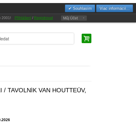
Souhlasím
Viac informácií...
oku 2001!
Přihlášení
/
Registrovat
Můj Účet
 / TAVOLNÍK VAN HOUTTEŮV,
9.2026