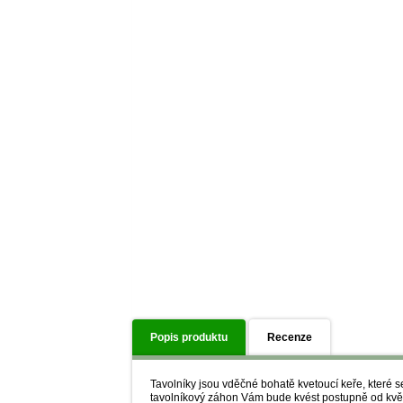
Popis produktu
Recenze
Tavolníky jsou vděčné bohatě kvetoucí keře, které se
tavolníkový záhon Vám bude kvést postupně od května