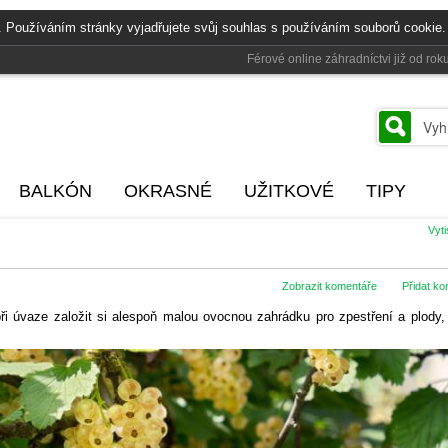
. Používáním stránky vyjadřujete svůj souhlas s používáním souborů cookie.
Férové online záhradníctvi již od r
BALKÓN
OKRASNÉ
UŽITKOVÉ
TIPY
Vyt
Zobrazit komentáře
Přidat k
při úvaze založit si alespoň malou ovocnou zahrádku pro zpestření a plody,