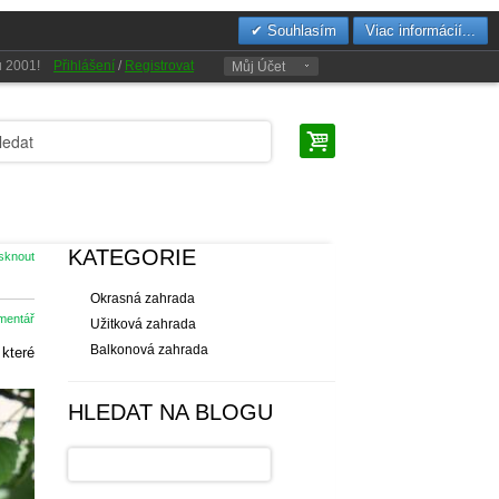
Souhlasím
Viac informácií...
oku 2001!
Přihlášení
/
Registrovat
Můj Účet
KATEGORIE
isknout
Okrasná zahrada
omentář
Užitková zahrada
Balkonová zahrada
 které
HLEDAT NA BLOGU