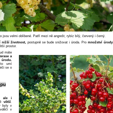
to jsou velmi oblíbené. Patří mezi ně angrešt, rybíz bílý, červený i černý.
 nižší životnost,
postupně se bude snižovat i úroda. Pro
množství úrody
tší prostor.
kud máte
terase a
 úrodu.
 to umí
péči se o
opu
, ale i
vě
větší
.
y byly v
dvděčí v