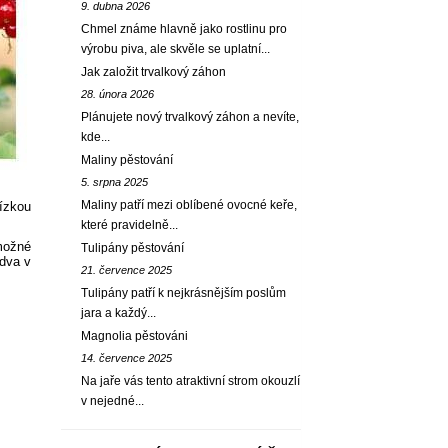
9. dubna 2026
Chmel známe hlavně jako rostlinu pro
výrobu piva, ale skvěle se uplatní...
Jak založit trvalkový záhon
28. února 2026
Plánujete nový trvalkový záhon a nevíte,
kde...
Maliny pěstování
5. srpna 2025
Maliny patří mezi oblíbené ovocné keře,
ízkou
které pravidelně...
možné
Tulipány pěstování
 dva v
21. července 2025
Tulipány patří k nejkrásnějším poslům
jara a každý...
Magnolia pěstováni
14. července 2025
Na jaře vás tento atraktivní strom okouzlí
v nejedné...