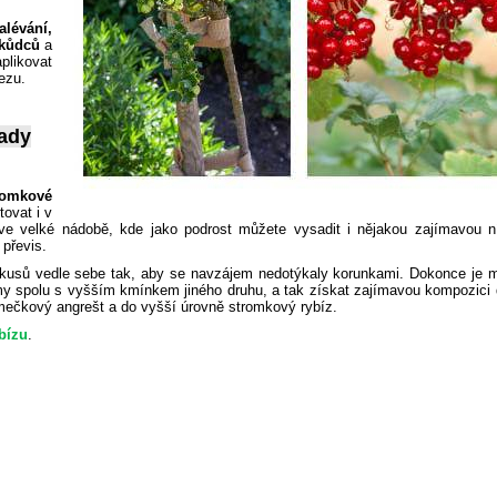
alévání,
škůdců
a
plikovat
ezu.
ady
romkové
ovat i v
e velké nádobě, kde jako podrost můžete vysadit i nějakou zajímavou n
 převis.
k kusů vedle sebe tak, aby se navzájem nedotýkaly korunkami. Dokonce je 
ámy spolu s vyšším kmínkem jiného druhu, a tak získat zajímavou kompozici
mečkový angrešt a do vyšší úrovně stromkový rybíz.
bízu
.