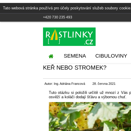
Tato webová stránka používá pro účely poskytování služeb soubory cookie
+420 730 235 493
SEMENA
CIBULOVINY
KEŘ NEBO STROMEK?
Autor: Ing. Adriána Francová
28. června 2021
Tuto otázku si položili určitě už mnozí z Vás 
osvěží a koláči dodají šťávu a výbornou chuť.