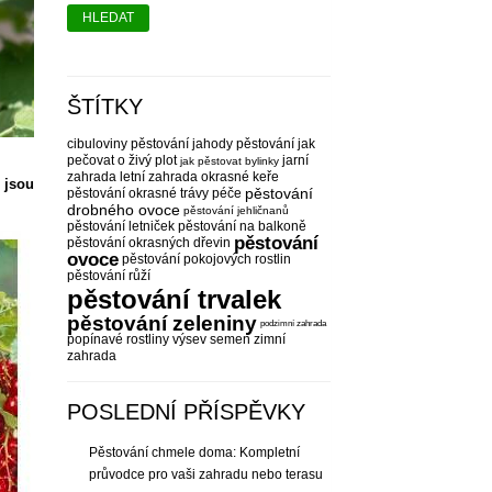
HLEDAT
ŠTÍTKY
cibuloviny pěstování
jahody pěstování
jak
pečovat o živý plot
jarní
jak pěstovat bylinky
zahrada
letní zahrada
okrasné keře
 jsou
pěstování
pěstování
okrasné trávy péče
drobného ovoce
pěstování jehličnanů
pěstování letniček
pěstování na balkoně
pěstování
pěstování okrasných dřevin
ovoce
pěstování pokojových rostlin
pěstování růží
pěstování trvalek
pěstování zeleniny
podzimní zahrada
popínavé rostliny
výsev semen
zimní
zahrada
POSLEDNÍ PŘÍSPĚVKY
Pěstování chmele doma: Kompletní
průvodce pro vaši zahradu nebo terasu