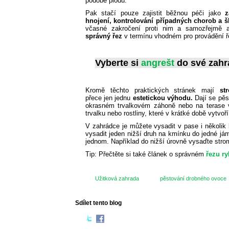
podobě plodů.
Pak stačí pouze zajistit běžnou péči jako
z
hnojení, kontrolování případných chorob a 
včasné zakročení proti nim a samozřejmě a
správný řez
v termínu vhodném pro provádění ř
Vyberte si
angrešt
do své zahr
Kromě těchto praktických stránek mají
st
přece jen jednu
estetickou výhodu.
Dají se pěst
okrasném trvalkovém záhoně nebo na terase v
trvalku nebo rostliny, které v krátké době vytvoří
V zahrádce je můžete vysadit v pase i několi
vysadit jeden nižší druh na kmínku do jedné j
jednom. Například do nižší úrovně vysaďte stro
Tip: Přečtěte si také článek o správném
řezu ry
Užitková zahrada
pěstování drobného ovoce
Sdílet tento blog