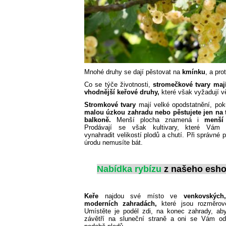
Mnohé druhy se dají pěstovat na
kmínku
, a pro
Co se týče životnosti,
stromečkové tvary mají
vhodnější keřové druhy,
které však vyžadují vě
Stromkové tvary
mají velké opodstatnění, po
malou úzkou zahradu nebo pěstujete jen na 
balkoně.
Menší plocha znamená i
menší
Prodávají se však kultivary, které Vám
vynahradit velikostí plodů a chutí. Při správné 
úrodu nemusíte bát.
Nabídka
rybízu
z
našeho
esh
Keře
najdou své místo ve
venkovských
moderních zahradách,
které jsou rozměro
Umístěte je podél zdi, na konec zahrady, ab
závětří na sluneční straně a oni se Vám o