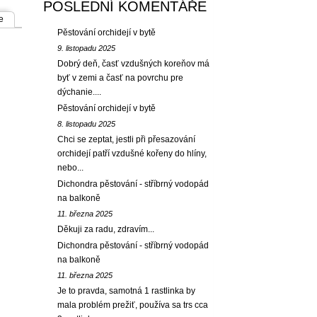
POSLEDNÍ KOMENTÁŘE
e
Pěstování orchidejí v bytě
9. listopadu 2025
Dobrý deň, časť vzdušných koreňov má
byť v zemi a časť na povrchu pre
dýchanie....
Pěstování orchidejí v bytě
8. listopadu 2025
Chci se zeptat, jestli při přesazování
orchidejí patří vzdušné kořeny do hlíny,
nebo...
Dichondra pěstování - stříbrný vodopád
na balkoně
11. března 2025
Děkuji za radu, zdravím...
Dichondra pěstování - stříbrný vodopád
na balkoně
11. března 2025
Je to pravda, samotná 1 rastlinka by
mala problém prežiť, používa sa trs cca