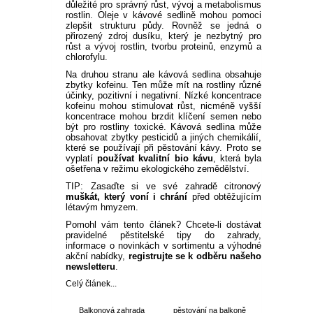
důležité pro správný růst, vývoj a metabolismus
rostlin. Oleje v kávové sedlině mohou pomoci
zlepšit strukturu půdy. Rovněž se jedná o
přirozený zdroj dusíku, který je nezbytný pro
růst a vývoj rostlin, tvorbu proteinů, enzymů a
chlorofylu.
Na druhou stranu ale kávová sedlina obsahuje
zbytky kofeinu. Ten může mít na rostliny různé
účinky, pozitivní i negativní. Nízké koncentrace
kofeinu mohou stimulovat růst, nicméně vyšší
koncentrace mohou brzdit klíčení semen nebo
být pro rostliny toxické. Kávová sedlina může
obsahovat zbytky pesticidů a jiných chemikálií,
které se používají při pěstování kávy. Proto se
vyplatí
používat kvalitní bio kávu
, která byla
ošetřena v režimu ekologického zemědělství.
TIP: Zasaďte si ve své zahradě citronový
muškát, který voní i chrání
před obtěžujícím
létavým hmyzem.
Pomohl vám tento článek? Chcete-li dostávat
pravidelné pěstitelské tipy do zahrady,
informace o novinkách v sortimentu a výhodné
akční nabídky,
registrujte se k odběru našeho
newsletteru
.
Celý článek...
Balkonová zahrada
pěstování na balkoně