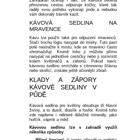
Zahrádkáři oceňují i fakt, že kávová sedlina
přirozenou cestou odpuzuje kočky, které tak
raději svou potřebu vykonají jinde a nebudou
vám dokonalý trávník kazit.
KÁVOVÁ SEDLINA NA
MRAVENCE
Kávu lze použít také pro odpuzení mravenců.
Stačí trochu lógru nasypat do misky. Tuto past
poté nastražte k místu, kde se mravenci často
shromažďují. Kromě toho ji můžete přímo
nasypat na jednotlivé cestičky nebo ji rozmístit
kolem květináčů a záhonů. Pokud navíc
kávovou sedlinu smícháte s citronovou šťávou
nebo skořicí, získáte ještě účinnější zbraň.
KLADY A ZÁPORY
KÁVOVÉ SEDLINY V
PŮDĚ
Kávová sedlina pro květiny obsahuje tři hlavní
živiny, a to dusík, draslík a fosfor. Kromě toho
zde najdeme i některé důležité minerály, jako
hořčík, vápník a měď.
Kávovou sedlinu lze v zahradě využít
několika způsoby
:
Přímé hnojení
: V tomto případě je potřeba