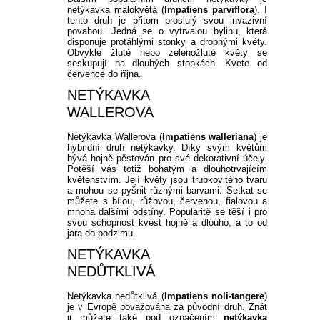
netýkavka malokvětá (
Impatiens parviflora
). I
tento druh je přitom proslulý svou invazivní
povahou. Jedná se o vytrvalou bylinu, která
disponuje protáhlými stonky a drobnými květy.
Obvykle žluté nebo zelenožluté květy se
seskupují na dlouhých stopkách. Kvete od
července do října.
NETÝKAVKA
WALLEROVA
Netýkavka Wallerova (
Impatiens walleriana
) je
hybridní druh netýkavky. Díky svým květům
bývá hojně pěstován pro své dekorativní účely.
Potěší vás totiž bohatým a dlouhotrvajícím
květenstvím. Její květy jsou trubkovitého tvaru
a mohou se pyšnit různými barvami. Setkat se
můžete s bílou, růžovou, červenou, fialovou a
mnoha dalšími odstíny. Popularitě se těší i pro
svou schopnost kvést hojně a dlouho, a to od
jara do podzimu.
NETÝKAVKA
NEDŮTKLIVÁ
Netýkavka nedůtklivá (
Impatiens noli-tangere
)
je v Evropě považována za původní druh. Znát
ji můžete také pod označením
netýkavka