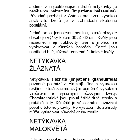
PLEKTRANT
Jedním z nejoblíbenějších druhů netýkavky je
VĚJÍŘOVKA
ECHINACEA
netýkavka balzamína (
Impatiens balsamina
).
POPENEC
Původně pochází z Asie a pro svou vysokou
SCAEVOLA
atraktivitu květů je v zahradách skutečně
TAŘICE
populární.
OSTRUHATKA
Jedná se o jednoletou rostlinu, která obvykle
dosahuje výšky kolem 30 až 60 cm. Květy jsou
NETÝKAVKA
nápadné, mají trubkovitý tvar a mohou se
vyskytovat v různých barvách. Časté jsou
HELICHRYSUM
například bílé, růžové, červené či fialové květy.
NETÝKAVKA
OSTEOSPERMUM
ŽLÁZNATÁ
Netýkavka žláznatá (
Impatiens glandulifera
)
ISOTOMA
původně pochází z Himalájí. Jde o vytrvalou
rostlinu, která zaujme svým poměrně vysokým
vzrůstem a výraznými růžovými květy.
VITÁLKA
Charakteristické jsou pro ni štíhlé duté stonky a
protáhlé listy. Důležité je však zmínit invazivní
povahu této netýkavky. Po vysazení do zahrady
PRYŠEC
může vytlačovat původní druhy rostlin.
NETÝKAVKA
EURYOPS
MALOKVĚTÁ
Dalším populárním druhem netýkavky je