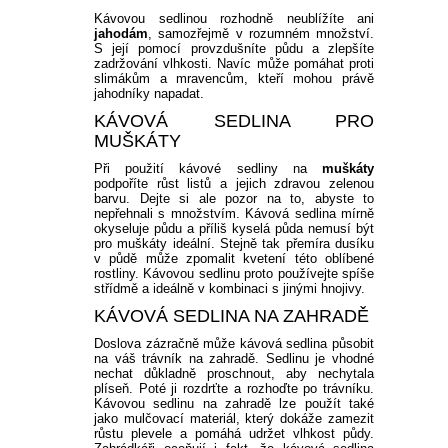
Kávovou sedlinou rozhodně neublížíte ani
jahodám
, samozřejmě v rozumném množství.
S její pomocí provzdušníte půdu a zlepšíte
zadržování vlhkosti. Navíc může pomáhat proti
slimákům a mravencům, kteří mohou právě
jahodníky napadat.
KÁVOVÁ SEDLINA PRO
MUŠKÁTY
Při použití kávové sedliny na
muškáty
podpoříte růst listů a jejich zdravou zelenou
barvu. Dejte si ale pozor na to, abyste to
nepřehnali s množstvím. Kávová sedlina mírně
okyseluje půdu a příliš kyselá půda nemusí být
pro muškáty ideální. Stejně tak přemíra dusíku
v půdě může zpomalit kvetení této oblíbené
rostliny. Kávovou sedlinu proto používejte spíše
střídmě a ideálně v kombinaci s jinými hnojivy.
KÁVOVÁ SEDLINA NA ZAHRADĚ
Doslova zázračně může kávová sedlina působit
na váš trávník na zahradě. Sedlinu je vhodné
nechat důkladně proschnout, aby nechytala
plíseň. Poté ji rozdrťte a rozhoďte po trávníku.
Kávovou sedlinu na zahradě lze použít také
jako mulčovací materiál, který dokáže zamezit
růstu plevele a pomáhá udržet vlhkost půdy.