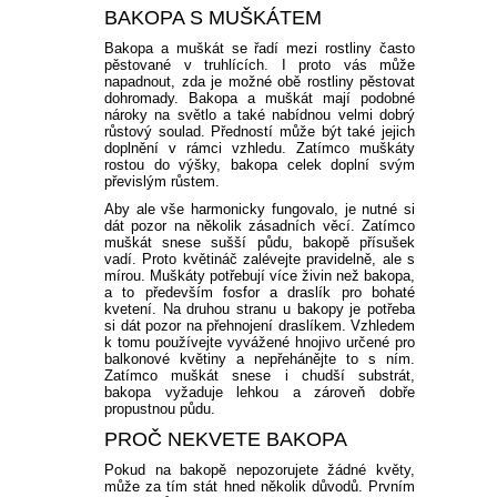
BAKOPA S MUŠKÁTEM
Bakopa a muškát se řadí mezi rostliny často
pěstované v truhlících. I proto vás může
napadnout, zda je možné obě rostliny pěstovat
dohromady. Bakopa a muškát mají podobné
nároky na světlo a také nabídnou velmi dobrý
růstový soulad. Předností může být také jejich
doplnění v rámci vzhledu. Zatímco muškáty
rostou do výšky, bakopa celek doplní svým
převislým růstem.
Aby ale vše harmonicky fungovalo, je nutné si
dát pozor na několik zásadních věcí. Zatímco
muškát snese sušší půdu, bakopě přísušek
vadí. Proto květináč zalévejte pravidelně, ale s
mírou. Muškáty potřebují více živin než bakopa,
a to především fosfor a draslík pro bohaté
kvetení. Na druhou stranu u bakopy je potřeba
si dát pozor na přehnojení draslíkem. Vzhledem
k tomu používejte vyvážené hnojivo určené pro
balkonové květiny a nepřehánějte to s ním.
Zatímco muškát snese i chudší substrát,
bakopa vyžaduje lehkou a zároveň dobře
propustnou půdu.
PROČ NEKVETE BAKOPA
Pokud na bakopě nepozorujete žádné květy,
může za tím stát hned několik důvodů. Prvním