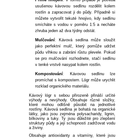
usušenou kávovou sedlinu rozdělit kolem
rostlin a zapracovat ji do půdy. Případně si
můžete vytvořit tekuté hnojivo, kdy sedlinu
smícháte s vodou v poměru 1:5 a necháte
zhruba jeden až dva týdny odstát.
Mulčování
: Kávová sedlina může sloužit
jako perfektní mulč, který pomůže udržet
půdu vlhkou a zabrání růstu plevele. Pokud
se pro mulčování rozhodnete, stačí sedlinu
v tenké vrstvě nasypat kolem rostlin.
Kompostování
: Kávovou sedlinu lze
promíchat s kompostem. Lógr může urychlit
rozklad organického materiálu.
Kávový lógr s sebou přirozeně přináší určité
výhody a nevýhody. Obsahuje různé složky,
které mohou odlišně působit na jednotlivé
rostliny. Kávová sedlina je bohatá na organické
látky, jako jsou zejména polysacharidy, lignin,
bílkoviny a tuky. Ty jsou důležité pro zlepšení
struktury půdy a její schopnosti zadržovat vodu
a živiny.
Obsahuje antioxidanty a vitamíny, které jsou