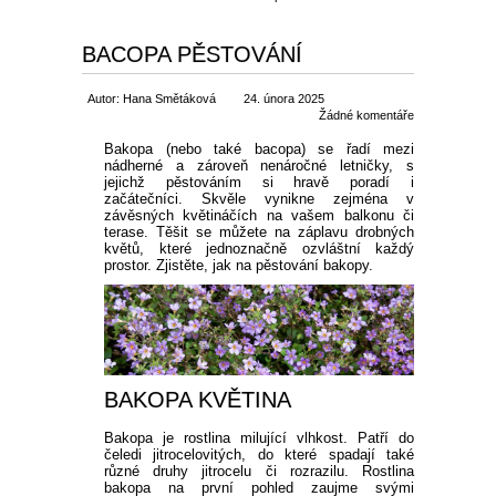
BACOPA PĚSTOVÁNÍ
Autor: Hana Smětáková
24. února 2025
Žádné komentáře
Bakopa (nebo také bacopa) se řadí mezi
nádherné a zároveň nenáročné letničky, s
jejichž pěstováním si hravě poradí i
začátečníci. Skvěle vynikne zejména v
závěsných květináčích na vašem balkonu či
terase. Těšit se můžete na záplavu drobných
květů, které jednoznačně ozvláštní každý
prostor. Zjistěte, jak na pěstování bakopy.
BAKOPA KVĚTINA
Bakopa je rostlina milující vlhkost. Patří do
čeledi jitrocelovitých, do které spadají také
různé druhy jitrocelu či rozrazilu. Rostlina
bakopa na první pohled zaujme svými