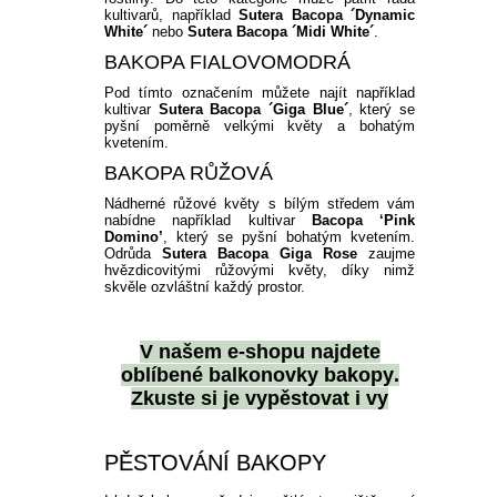
kultivarů, například
Sutera Bacopa ´Dynamic
White´
nebo
Sutera Bacopa ´Midi White´
.
BAKOPA FIALOVOMODRÁ
Pod tímto označením můžete najít například
kultivar
Sutera Bacopa ´Giga Blue´
, který se
pyšní poměrně velkými květy a bohatým
kvetením.
BAKOPA RŮŽOVÁ
Nádherné růžové květy s bílým středem vám
nabídne například kultivar
Bacopa ‘Pink
Domino’
, který se pyšní bohatým kvetením.
Odrůda
Sutera Bacopa Giga Rose
zaujme
hvězdicovitými růžovými květy, díky nimž
skvěle ozvláštní každý prostor.
V našem e-shopu najdete
oblíbené balkonovky bakopy
.
Zkuste si je vypěstovat i vy
PĚSTOVÁNÍ BAKOPY