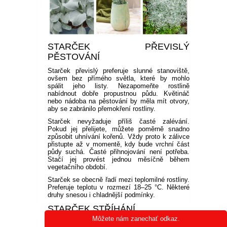
STARČEK PŘEVISLÝ
PĚSTOVÁNÍ
Starček převislý preferuje slunné stanoviště,
ovšem bez přímého světla, které by mohlo
spálit jeho listy. Nezapomeňte rostlině
nabídnout dobře propustnou půdu. Květináč
nebo nádoba na pěstování by měla mít otvory,
aby se zabránilo přemokření rostliny.
Starček nevyžaduje příliš časté zalévání.
Pokud jej přelijete, můžete poměrně snadno
způsobit uhnívání kořenů. Vždy proto k zálivce
přistupte až v momentě, kdy bude vrchní část
půdy suchá. Časté přihnojování není potřeba.
Stačí jej provést jednou měsíčně během
vegetačního období.
Starček se obecně řadí mezi teplomilné rostliny.
Preferuje teplotu v rozmezí 18–25 °C. Některé
druhy snesou i chladnější podmínky.
STARČEK STŘÍHÁNÍ
Môžete nám zanechať odkaz.
Požadavky na řez a péči se přirozeně liší dle