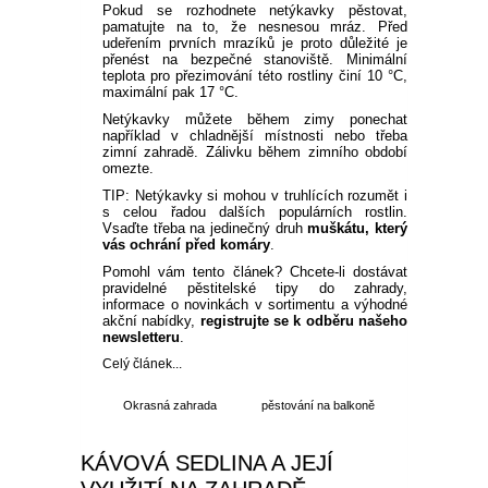
Pokud se rozhodnete netýkavky pěstovat,
pamatujte na to, že nesnesou mráz. Před
udeřením prvních mrazíků je proto důležité je
přenést na bezpečné stanoviště. Minimální
teplota pro přezimování této rostliny činí 10 °C,
maximální pak 17 °C.
Netýkavky můžete během zimy ponechat
například v chladnější místnosti nebo třeba
zimní zahradě. Zálivku během zimního období
omezte.
TIP: Netýkavky si mohou v truhlících rozumět i
s celou řadou dalších populárních rostlin.
Vsaďte třeba na jedinečný druh
muškátu, který
vás ochrání před komáry
.
Pomohl vám tento článek? Chcete-li dostávat
pravidelné pěstitelské tipy do zahrady,
informace o novinkách v sortimentu a výhodné
akční nabídky,
registrujte se k odběru našeho
newsletteru
.
Celý článek...
Okrasná zahrada
pěstování na balkoně
KÁVOVÁ SEDLINA A JEJÍ