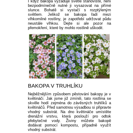
I když bakopa vyžaduje světlé stanoviště, není
bezpodmínečně nutné ji vysazovat na přímé
slunce. Bohatě si vystačí s rozptýleným
světlem. Jelikož se bakopa řadí mezi
vlhkomilné rostliny, je zapotřebí udržovat půdu
neustále vlhkou. Dejte si ale pozor na
přemokření, které by mohlo rostlině uškodit.
BAKOPA V TRUHLÍKU
Nejběžnějším způsobem pěstování bakopy je v
květináči. Jak jsme již zmínili, tato rostlina se
skvěle hodí zejména do závěsných truhlíků a
květináčů. Před samotnou výsadbou si připravte
vhodný substrát. Na dno květináče umístěte
drenážní vrstvu, která poslouží pro odtok
přebytečné vody. Živiny můžete bakopě
dodávat pomocí kompostu, případně využít
vhodný substrát.