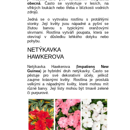
obecná
. Často se vyskytuje v lesích, na
vlhkých loukách nebo třeba v blízkosti vodních
zdrojů.
Jedná se o vytrvalou rostlinu s protáhlými
stonky. Její květy jsou nápadné a pyšní se
žlutou barvou s typickými oranžovými
skvrnami. Rostlina vytváří poupata, která se
otevírají v důsledku lehkého dotyku nebo
pohybu.
NETÝKAVKA
HAWKEROVA
Netýkavka Hawkerova (
Impatiens New
Guinea
) je hybridní druh netýkavky. Často se
pěstuje pro své dekorativní účely, jelikož
zaujme krásnými květy. Rostlina je proslulá
velkými a nápadnými květy, které mohou mít
různé barvy. Její listy mohou být tmavě zelené
či purpurové.