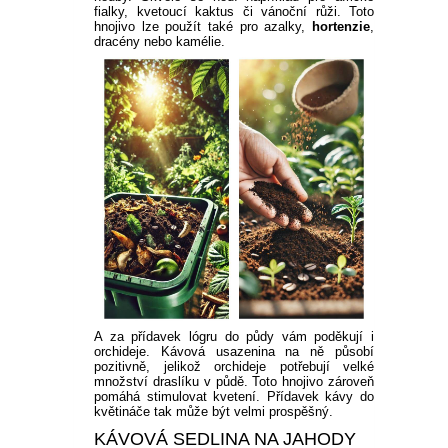
fialky, kvetoucí kaktus či vánoční růži. Toto
hnojivo lze použít také pro azalky,
hortenzie
,
dracény nebo kamélie.
A za přídavek lógru do půdy vám poděkují i
orchideje. Kávová usazenina na ně působí
pozitivně, jelikož orchideje potřebují velké
množství draslíku v půdě. Toto hnojivo zároveň
pomáhá stimulovat kvetení. Přídavek kávy do
květináče tak může být velmi prospěšný.
KÁVOVÁ SEDLINA NA JAHODY