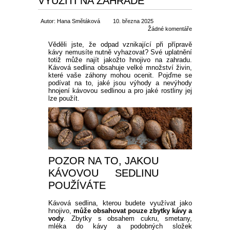
VYUŽITÍ NA ZAHRADĚ
Autor: Hana Smětáková
10. března 2025
Žádné komentáře
Věděli jste, že odpad vznikající při přípravě
kávy nemusíte nutně vyhazovat? Své uplatnění
totiž může najít jakožto hnojivo na zahradu.
Kávová sedlina obsahuje velké množství živin,
které vaše záhony mohou ocenit. Pojďme se
podívat na to, jaké jsou výhody a nevýhody
hnojení kávovou sedlinou a pro jaké rostliny jej
lze použít.
POZOR NA TO, JAKOU
KÁVOVOU SEDLINU
POUŽÍVÁTE
Kávová sedlina, kterou budete využívat jako
hnojivo,
může obsahovat pouze zbytky kávy a
vody
. Zbytky s obsahem cukru, smetany,
mléka do kávy a podobných složek