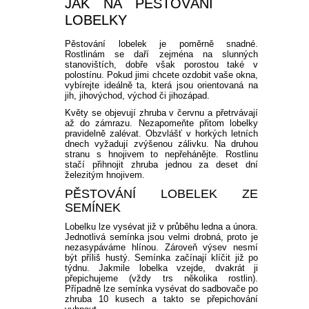
JAK NA PĚSTOVÁNÍ
LOBELKY
Pěstování lobelek je poměrně snadné.
Rostlinám se daří zejména na slunných
stanovištích, dobře však porostou také v
polostínu. Pokud jimi chcete ozdobit vaše okna,
vybírejte ideálně ta, která jsou orientovaná na
jih, jihovýchod, východ či jihozápad.
Květy se objevují zhruba v červnu a přetrvávají
až do zámrazu. Nezapomeňte přitom lobelky
pravidelně zalévat. Obzvlášť v horkých letních
dnech vyžadují zvýšenou zálivku. Na druhou
stranu s hnojivem to nepřehánějte. Rostlinu
stačí přihnojit zhruba jednou za deset dní
železitým hnojivem.
PĚSTOVÁNÍ LOBELEK ZE
SEMÍNEK
Lobelku lze vysévat již v průběhu ledna a února.
Jednotlivá semínka jsou velmi drobná, proto je
nezasypáváme hlínou. Zároveň výsev nesmí
být příliš hustý. Semínka začínají klíčit již po
týdnu. Jakmile lobelka vzejde, dvakrát ji
přepichujeme (vždy trs několika rostlin).
Případně lze semínka vysévat do sadbovače po
zhruba 10 kusech a takto se přepichování