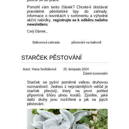
Pomohl vám tento článek? Chcete-li dostávat
pravidelné pěstitelské tipy do zahrady,
informace o novinkách v sortimentu a výhodné
akční nabídky,
registrujte se k odběru našeho
newsletteru
.
Celý článek...
Balkonová zahrada
pěstování na balkoně
STARČEK PĚSTOVÁNÍ
Autor: Hana Smětáková
25. listopadu 2024
Žádné komentáře
Starček se pyšní poměrně velkou druhovou
rozmanitostí. Jednou z nejznámějších odrůd je
starček převislý, který na první pohled
připomíná šňůru plnou korálů. Zjistěte, jaké
další druhy jsou rozšířené a jak na jejich
pěstování.