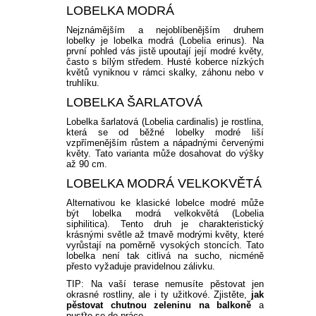
LOBELKA MODRÁ
Nejznámějším a nejoblíbenějším druhem
lobelky je lobelka modrá (Lobelia erinus). Na
první pohled vás jistě upoutají její modré květy,
často s bílým středem. Husté koberce nízkých
květů vyniknou v rámci skalky, záhonu nebo v
truhlíku.
LOBELKA ŠARLATOVÁ
Lobelka šarlatová (Lobelia cardinalis) je rostlina,
která se od běžné lobelky modré liší
vzpřímenějším růstem a nápadnými červenými
květy. Tato varianta může dosahovat do výšky
až 90 cm.
LOBELKA MODRÁ VELKOKVĚTÁ
Alternativou ke klasické lobelce modré může
být lobelka modrá velkokvětá (Lobelia
siphilitica). Tento druh je charakteristický
krásnými světle až tmavě modrými květy, které
vyrůstají na poměrně vysokých stoncích. Tato
lobelka není tak citlivá na sucho, nicméně
přesto vyžaduje pravidelnou zálivku.
TIP: Na vaší terase nemusíte pěstovat jen
okrasné rostliny, ale i ty užitkové. Zjistěte,
jak
pěstovat chutnou zeleninu na balkoně
a
pusťte se do práce.