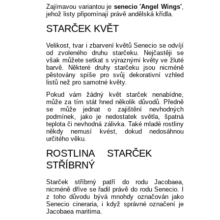
Zajímavou variantou je
senecio 'Angel Wings'
,
jehož listy připomínají právě andělská křídla.
STARČEK KVĚT
Velikost, tvar i zbarvení květů Senecio se odvíjí
od zvoleného druhu starčeku. Nejčastěji se
však můžete setkat s výraznými květy ve žluté
barvě. Některé druhy starčeku jsou nicméně
pěstovány spíše pro svůj dekorativní vzhled
listů než pro samotné květy.
Pokud vám žádný květ starček nenabídne,
může za tím stát hned několik důvodů. Předně
se může jednat o zajištění nevhodných
podmínek, jako je nedostatek světla, špatná
teplota či nevhodná zálivka. Také mladé rostliny
někdy nemusí kvést, dokud nedosáhnou
určitého věku.
ROSTLINA STARČEK
STŘÍBRNÝ
Starček stříbrný patří do rodu Jacobaea,
nicméně dříve se řadil právě do rodu Senecio. I
z toho důvodu bývá mnohdy označován jako
Senecio cineraria, i když správné označení je
Jacobaea maritima.