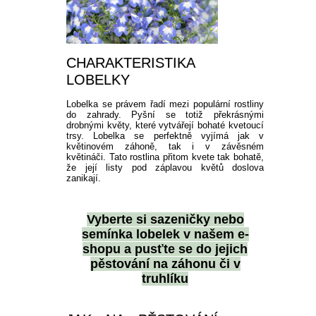
CHARAKTERISTIKA
LOBELKY
Lobelka se právem řadí mezi populární rostliny
do zahrady. Pyšní se totiž překrásnými
drobnými květy, které vytvářejí bohaté kvetoucí
trsy. Lobelka se perfektně vyjímá jak v
květinovém záhoně, tak i v závěsném
květináči. Tato rostlina přitom kvete tak bohatě,
že její listy pod záplavou květů doslova
zanikají.
Vyberte si
sazeničky nebo
semínka lobelek
v našem e-
shopu a pusťte se do jejich
pěstování na záhonu či v
truhlíku