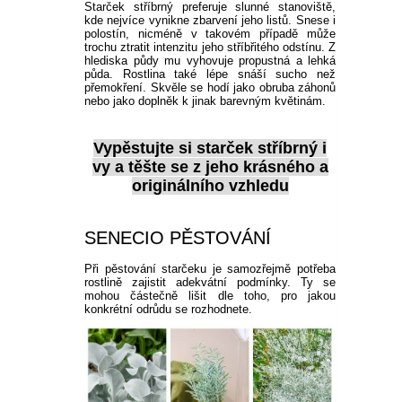
Starček stříbrný preferuje slunné stanoviště,
kde nejvíce vynikne zbarvení jeho listů. Snese i
polostín, nicméně v takovém případě může
trochu ztratit intenzitu jeho stříbřitého odstínu. Z
hlediska půdy mu vyhovuje propustná a lehká
půda. Rostlina také lépe snáší sucho než
přemokření. Skvěle se hodí jako obruba záhonů
nebo jako doplněk k jinak barevným květinám.
Vypěstujte si
starček stříbrný
i
vy a těšte se z jeho krásného a
originálního vzhledu
SENECIO PĚSTOVÁNÍ
Při pěstování starčeku je samozřejmě potřeba
rostlině zajistit adekvátní podmínky. Ty se
mohou částečně lišit dle toho, pro jakou
konkrétní odrůdu se rozhodnete.