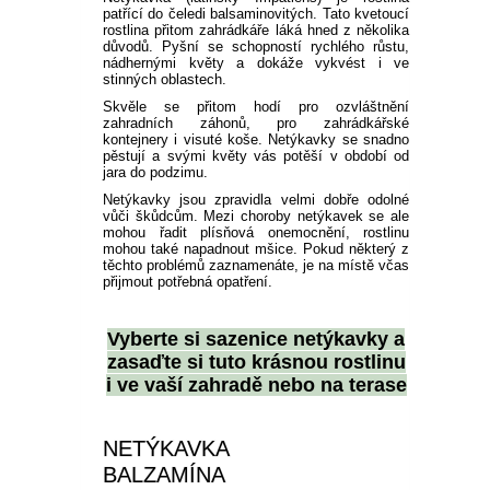
PLODOVÁ ZELENINA
BIO SEMENA
KVETOUCÍ KEŘE NA
patřící do čeledi balsaminovitých. Tato kvetoucí
SLUNCE
rostlina přitom zahrádkáře láká hned z několika
VELKOKVĚTÉ
BALKONOVKY NA PŘÍMÉ
PRÍSLUŠENSTVÍ K
OKRASNÉ SMRKY
PLAMÉNKY
ČAJOHYBRIDY
OKRASNÉ TRÁVY NÍZKÉ
TRVALKY
BÍLÉ A LESNÍ JAHODY
REZISTENTNÍ JABLONĚ
ŠVESTKY A BLUMY
OSTRUŽINY
FIKOVNÍK
SAZENICE ZELENINY
SLEVA 10 %
důvodů. Pyšní se schopností rychlého růstu,
KOŘENOVÁ ZELENINA
SUBSTRÁTY A ZEMINY
SLUNCE
BALKÓNOVÝM ROSTLINÁM
nádhernými květy a dokáže vykvést i ve
stinných oblastech.
KEŘE KVETOUCÍ V LÉTĚ
OSTATNÍ
JEHLIČNANY NA KMÍNKU
KVETOUCÍ POPÍNAVÉ
MNOHOKVĚTÉ RŮŽE
KOSTŘAVY
OKRASNÉ TRÁVY VYSOKÉ
VYSOKÉ TRVALKY
ŽIVÉ PLOTY
SLOUPOVITÉ JABLONĚ
MERUŇKY
ANGREŠT
HURMIKAKI
SAZENICE RAJČAT
PŘÍSLUŠENSTVÍ K
Skvěle se přitom hodí pro ozvláštnění
LUSKOVÁ ZELENINA
NEMESIA
BALKONOVÉ KVĚTINY DO
ROSTLINY
UŽITKOVÉ ZAHRADĚ
zahradních záhonů, pro zahrádkářské
STÍNU / POLOSTÍNU
KEŘE KVETOUCÍ V ZIMĚ
kontejnery i visuté koše. Netýkavky se snadno
ZAKRSLÉ JEHLIČNANY
STROMKOVÉ RŮŽE
OSTŘICE
KORTADÉRIE
NÍZKÉ TRVALKY
ŽIVÝ PLOT NEOPADAVÝ
HORTENZIE
BROSKVE A NEKTARINKY
MALINY
KIWI
SAZENICE OKUREK
pěstují a svými květy vás potěší v období od
KOŠŤÁLOVÁ ZELENINA
ČERNOOKÁ ZUZANA
jara do podzimu.
AFRICKÁ KOPŘIVA
ROSTLINY OKRASNÉ
Netýkavky jsou zpravidla velmi dobře odolné
JEHLIČNATÉ STROMY
NÍZKÉ OKRASNÉ TRÁVY
OZDOBNICE
TRVALKY DO STÍNU
ŽIVÝ PLOT OPADAVÝ
HORTENZIE LATNATÉ
SOLITÉRY
ZAKRSLÉ OVOCNÉ STROMY
RYBÍZ
MUCHOVNÍK
SADBOVÉ BRAMBORY
LISTEM
vůči škůdcům. Mezi choroby netýkavek se ale
CIBULOVÁ ZELENINA
SPORÝŠ
OSTATNÍ
OSTATNÍ
mohou řadit plísňová onemocnění, rostlinu
POVÍJNICE
mohou také napadnout mšice. Pokud některý z
PABAMBUS
ČECHRAVY
JARNÍ TRVALKY
HORTENZIE VELKOLISTÉ
PŘÍSLUŠENSTVÍ K
RAKYTNÍK ŘEŠETLÁKOVÝ
SLADKÉ BRAMBORY
OKRASNÁ KOPŘIVA
těchto problémů zaznamenáte, je na místě včas
SEMENÁ NA KLÍČKY
HVOZDÍK
OKRASNÉ ZAHRADĚ
přijmout potřebná opatření.
DIANTHUS
DOCHAN
DLUŽICHY
LETNÍ TRVALKY
HORTENZIE
ZIMOLEZ KAMČATSKÝ
SADBOVÝ ČESNEK
IPOMOEA
OSTATNÍ SEMÍNKA
KOPRETINA
STROMEČKOVITÉ
Vyberte si
sazenice netýkavky
a
ZELENINY
BAKOPA
zasaďte si tuto krásnou rostlinu
VYSOKÉ TRAVINY OSTATNÍ
BOHYŠKY
PODZIMNÍ TRVALKY
OŘECHY A LÍSKY
MEDVĚDÍ ČESNEK
DICHONDRA
i ve vaší zahradě nebo na terase
DVOUZUBEC
MODRÉ HORTENZIE
LOBELKY
SKALNIČKY
OSTATNÍ NETRADIČNÍ
ZELENINOVÉ SAZENICE
PLECTRANTHUS
ŠTÍROVNÍK
OSTATNÍ
NETÝKAVKA
LOTUS
BALZAMÍNA
LEVANDULE
SMIL