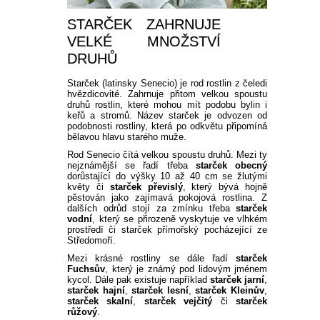
STARČEK ZAHRNUJE
VELKÉ MNOŽSTVÍ
DRUHŮ
Starček (latinsky Senecio) je rod rostlin z čeledi
hvězdicovité. Zahrnuje přitom velkou spoustu
druhů rostlin, které mohou mít podobu bylin i
keřů a stromů. Název starček je odvozen od
podobnosti rostliny, která po odkvětu připomíná
bělavou hlavu starého muže.
Rod Senecio čítá velkou spoustu druhů. Mezi ty
nejznámější se řadí třeba
starček obecný
dorůstající do výšky 10 až 40 cm se žlutými
květy či
starček převislý
, který bývá hojně
pěstován jako zajímavá pokojová rostlina. Z
dalších odrůd stojí za zmínku třeba
starček
vodní
, který se přirozeně vyskytuje ve vlhkém
prostředí či starček přímořský pocházející ze
Středomoří.
Mezi krásné rostliny se dále řadí
starček
Fuchsův
, který je známý pod lidovým jménem
kycol. Dále pak existuje například
starček jarní
,
starček hajní
,
starček lesní
,
starček Kleinův
,
starček skalní
,
starček vejčitý
či
starček
růžový
.