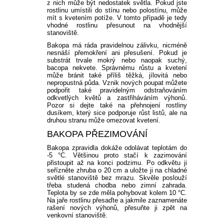
z nich může být nedostatek světla. Pokud jste
rostlinu umístili do stínu nebo polostínu, může
mít s kvetením potíže. V tomto případě je tedy
vhodné rostlinu přesunout na vhodnější
stanoviště.
Bakopa má ráda pravidelnou zálivku, nicméně
nesnáší přemokření ani přesušení. Pokud je
substrát trvale mokrý nebo naopak suchý,
bacopa nekvete. Správnému růstu a kvetení
může bránit také příliš těžká, jílovitá nebo
nepropustná půda. Vznik nových poupat můžete
podpořit také pravidelným odstraňováním
odkvetlých květů a zastřiháváním výhonů.
Pozor si dejte také na přehnojení rostliny
dusíkem, který sice podporuje růst listů, ale na
druhou stranu může omezovat kvetení.
BAKOPA PŘEZIMOVÁNÍ
Bakopa zpravidla dokáže odolávat teplotám do
-5 °C. Většinou proto stačí k zazimování
přistoupit až na konci podzimu. Po odkvětu ji
seřízněte zhruba o 20 cm a uložte ji na chladné
světlé stanoviště bez mrazu. Skvěle poslouží
třeba studená chodba nebo zimní zahrada.
Teplota by se zde měla pohybovat kolem 10 °C.
Na jaře rostlinu přesaďte a jakmile zaznamenáte
rašení nových výhonů, přesuňte ji zpět na
venkovní stanoviště.