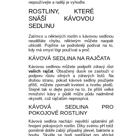
nepoužívejte a raději je vyhoďte.
ROSTLINY, KTERÉ
SNÁŠÍ KÁVOVOU
SEDLINU
Zatímco u některých rostlin s kávovou sedlinou
neuděláte chybu, některým můžete naopak
uškodit. Pojďme se podrobněji podívat na to,
kdy má smysl lógr používat a proč.
KÁVOVÁ SEDLINA NA RAJČATA
Kávovou sedlinou můžete podpořit zdravý růst
vašich rajčat
. Obsažený dusík se zaslouží o
podporu růstu silných a zdravých listů. Na
druhou stranu, pokud kávové sedliny použijete
příliš, můžete zpomalit kvetení a tvorbu plodů.
Stejně tak si dejte pozor na to, že příliš velké
množství kávy v půdě může půdu nadměrně
okyselit, což rajčatům neprospívá.
KÁVOVÁ SEDLINA PRO
POKOJOVÉ ROSTLINY
Kávová sedlina nachází největší uplatnění při
hnojení pokojových rostlin. Díky svému pH totiž
poměrně dobře zabíjí případný plevel, bakterie a
houby. Skvěle se hodí například pro africké