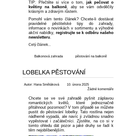
TIP: Přečtěte si více o tom,
jak pečovat o
květiny na balkoně
, aby se vám odvděčily
krásným a zdravým růstem.
Pomohl vám tento článek? Chcete-li dostávat
pravidelné pěstitelské tipy do zahrady,
informace o novinkách v sortimentu a výhodné
akční nabídky,
registrujte se k odběru našeho
newsletteru
.
Celý článek...
Balkonová zahrada
pěstování na balkoně
LOBELKA PĚSTOVÁNÍ
Autor: Hana Smětáková
10. února 2025
Žádné komentáře
Chcete se ve své zahradě pyšnit záplavou
romantických květů, které jednoznačně
přitáhnout pozornost? V tom případě se můžete
pustit do pěstování lobelky. Tato rostlina nejen
nádherně vypadá, ale navíc ji zvládnou snadno
vypěstovat i začátečníci. Zjistěte, na co si v
tomto ohledu dát pozor a jaké druhy se řadí k
těm nejoblíbenějším.