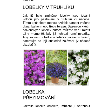
vyhnout.
LOBELKY V TRUHLÍKU
Jak již bylo zmíněno, lobelky jsou ideální
volbou pro pěstování v truhlíku či nádobě.
Tímto způsobem mohou ozdobit parapet vašeho
okna, balkon nebo třeba terasu. Sazenice květin
balkonových lobelek přitom můžete ven umístit
až v momentě, kdy již nehrozí ranní mrazíky.
Aby se vám lobelka odvděčila záplavou květů,
pamatujte na její důsledné zalévání (v nádobě
obzvlášť).
LOBELKA
PŘEZIMOVÁNÍ
Jakmile lobelka odkvete, můžete ji seříznout