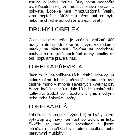
zhruba o jednu třetinu. Díky tomu podpoříte
pravděpodobnost, že rostlina znovu obrazí a
pokvete. Lobelka není mrazuvzdorná. Venku
zimu nepřežije. Můžete ji přemístnit do bytu
nebo na chladné schodiště a přezimovat ji.
DRUHY LOBELEK
Co se lobelek týče, je známo přibližně 400
různých druhů, které se liší svým vzhledem i
nároky na pěstování. Pojďme se podrobněji
podívat na to, jaké konkrétní druhy lobelky se
těší popularitě právě u nás.
LOBELKA PŘEVISLÁ
Jedním z nejoblíbenějších druhů lobelky je
jednoznačně lobelka převislá, která má své
čestné místo v mnoha závěsných květináčích.
Barva květů se může dále lišit dle konkrétního
kultivaru. Setkat se můžete s bílými, modrými
nebo třeba fialovými květy.
LOBELKA BÍLÁ
Lobelka bílá zaujme svými bílými květy, které
vytvářejí zajímavý kontrast se zelenými listy.
Skvěle se hodí pro kombinaci s jinými
letničkami, například s modrou lobelkou nebo
barevnými muškáty.