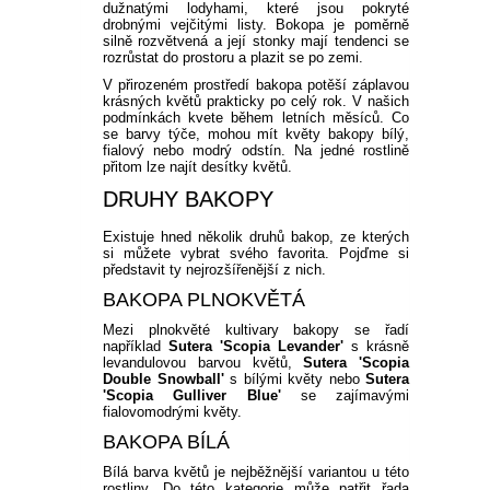
dužnatými lodyhami, které jsou pokryté
drobnými vejčitými listy. Bokopa je poměrně
silně rozvětvená a její stonky mají tendenci se
rozrůstat do prostoru a plazit se po zemi.
V přirozeném prostředí bakopa potěší záplavou
krásných květů prakticky po celý rok. V našich
podmínkách kvete během letních měsíců. Co
se barvy týče, mohou mít květy bakopy bílý,
fialový nebo modrý odstín. Na jedné rostlině
přitom lze najít desítky květů.
DRUHY BAKOPY
Existuje hned několik druhů bakop, ze kterých
si můžete vybrat svého favorita. Pojďme si
představit ty nejrozšířenější z nich.
BAKOPA PLNOKVĚTÁ
Mezi plnokvěté kultivary bakopy se řadí
například
Sutera 'Scopia Levander'
s krásně
levandulovou barvou květů,
Sutera 'Scopia
Double Snowball'
s bílými květy nebo
Sutera
'Scopia Gulliver Blue'
se zajímavými
fialovomodrými květy.
BAKOPA BÍLÁ
Bílá barva květů je nejběžnější variantou u této
rostliny. Do této kategorie může patřit řada