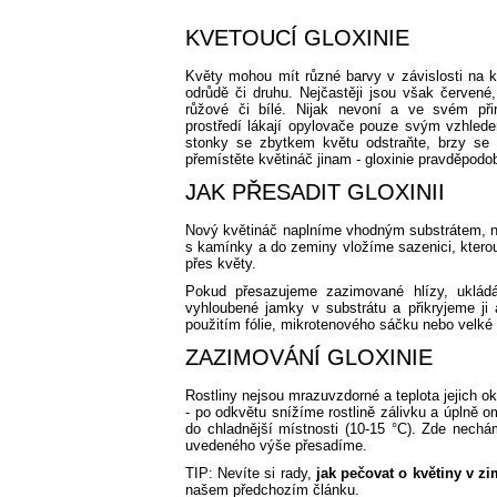
KVETOUCÍ GLOXINIE
Květy mohou mít různé barvy v závislosti na k
odrůdě či druhu. Nejčastěji jsou však červené, 
růžové či bílé. Nijak nevoní a ve svém př
prostředí lákají opylovače pouze svým vzhledem
stonky se zbytkem květu odstraňte, brzy se p
přemístěte květináč jinam - gloxinie pravděpodob
JAK PŘESADIT GLOXINII
Nový květináč naplníme vhodným substrátem, ne
s kamínky a do zeminy vložíme sazenici, kterou
přes květy.
Pokud přesazujeme zazimované hlízy, uklá
vyhloubené jamky v substrátu a přikryjeme ji 
použitím fólie, mikrotenového sáčku nebo velké 
ZAZIMOVÁNÍ GLOXINIE
Rostliny nejsou mrazuvzdorné a teplota jejich ok
- po odkvětu snížíme rostlině zálivku a úplně 
do chladnější místnosti (10-15 °C). Zde nech
uvedeného výše přesadíme.
TIP: Nevíte si rady,
jak pečovat o květiny v z
našem předchozím článku.