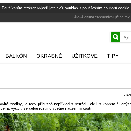
. Používáním stránky vyjadřujete svůj souhlas s používáním souborů cookie.
Férové online záhradníctvi již od r
BALKÓN
OKRASNÉ
UŽITKOVÉ
TIPY
2 Ko
kovité rostliny, je tedy příbuzná například s petrželí, ale i s koprem či aný
ičemž využít lze celou rostlinu včetně nadzemní části.