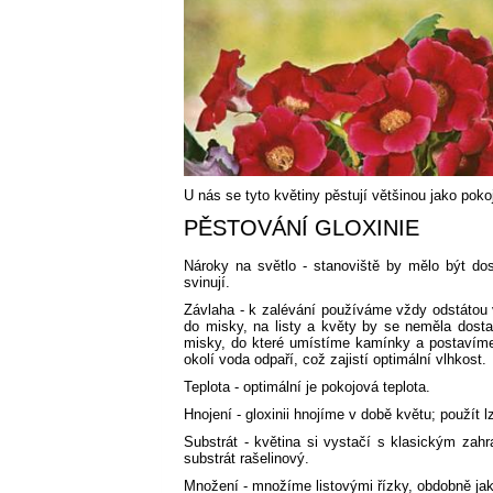
U nás se tyto květiny pěstují většinou jako poko
PĚSTOVÁNÍ GLOXINIE
Nároky na světlo - stanoviště by mělo být dos
svinují.
Závlaha - k zalévání používáme vždy odstátou 
do misky, na listy a květy by se neměla dostat.
misky, do které umístíme kamínky a postavíme 
okolí voda odpaří, což zajistí optimální vlhkost.
Teplota - optimální je pokojová teplota.
Hnojení - gloxinii hnojíme v době květu; použít l
Substrát - květina si vystačí s klasickým zah
substrát rašelinový.
Množení - množíme listovými řízky, obdobně jako 