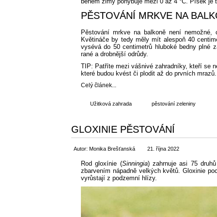
během zimy pohybuje mezi 0 až 4 °C. Písek je 
PĚSTOVÁNÍ MRKVE NA BAL
Pěstování mrkve na balkoně není nemožné, c
Květináče by tedy měly mít alespoň 40 centim
vysévá do 50 centimetrů hluboké bedny plné za
rané a drobnější odrůdy.
TIP: Patříte mezi vášnivé zahradníky, kteří se 
které budou kvést či plodit až do prvních mrazů
Celý článek...
Užitková zahrada
pěstování zeleniny
GLOXINIE PĚSTOVÁNÍ
Autor: Monika Brešťanská
21. října 2022
Rod gloxínie (
Sinningia
) zahrnuje asi 75 druh
zbarvením nápadně velkých květů. Gloxinie poch
vyrůstají z podzemní hlízy.