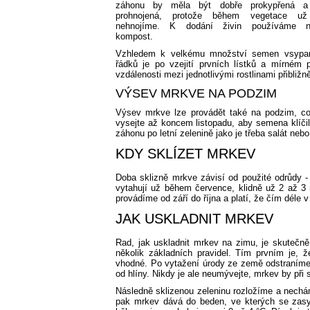
záhonu by měla být dobře prokypřená a
prohnojená, protože během vegetace u
nehnojíme. K dodání živin používáme na
kompost.
Vzhledem k velkému množství semen vsypa
řádků je po vzejití prvních lístků a mírném
vzdálenosti mezi jednotlivými rostlinami přibliž
VÝSEV MRKVE NA PODZIM
Výsev mrkve lze provádět také na podzim, což
vysejte až koncem listopadu, aby semena klíčil
záhonu po letní zelenině jako je třeba salát neb
KDY SKLÍZET MRKEV
Doba sklizně mrkve závisí od použité odrůdy - 
vytahují už během července, klidně už 2 až 3 m
provádíme od září do října a platí, že čím déle v
JAK USKLADNIT MRKEV
Rad, jak uskladnit mrkev na zimu, je skutečně
několik základních pravidel. Tím prvním je,
vhodné. Po vytažení úrody ze země odstraníme 
od hlíny. Nikdy je ale neumývejte, mrkev by při 
Následně sklizenou zeleninu rozložíme a nechá
pak mrkev dává do beden, ve kterých se zasy