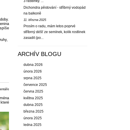
3 rastlinky. ...
Dichondra pěstování - stříbrný vodopád
na balkoně
doby.
11. března 2025
enina
Prosím o radu, mám letos poprvé
spíše
stříbrný déšť ze semínek, kolik rostlinek
zasadit (po...
ruhy,
ARCHÍV BLOGU
dubna 2026
února 2026
srpna 2025
července 2025
entáře
června 2025
jména
května 2025
 které
dubna 2025
března 2025
února 2025
ledna 2025