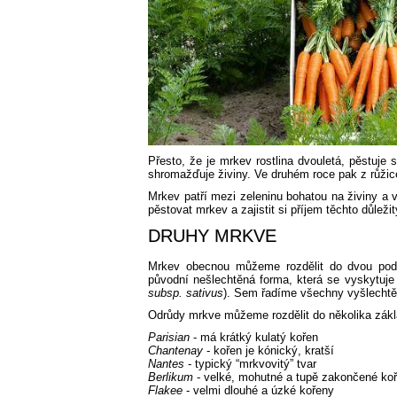
Přesto, že je mrkev rostlina dvouletá, pěstuje 
shromažďuje živiny. Ve druhém roce pak z růžic
Mrkev patří mezi zeleninu bohatou na živiny a 
pěstovat mrkev a zajistit si příjem těchto důlež
DRUHY MRKVE
Mrkev obecnou můžeme rozdělit do dvou pod
původní nešlechtěná forma, která se vyskytuj
subsp. sativus
). Sem řadíme všechny vyšlechtěn
Odrůdy mrkve můžeme rozdělit do několika zákla
Parisian
- má krátký kulatý kořen
Chantenay
- kořen je kónický, kratší
Nantes
- typický “mrkvovitý” tvar
Berlikum
- velké, mohutné a tupě zakončené ko
Flakee
- velmi dlouhé a úzké kořeny