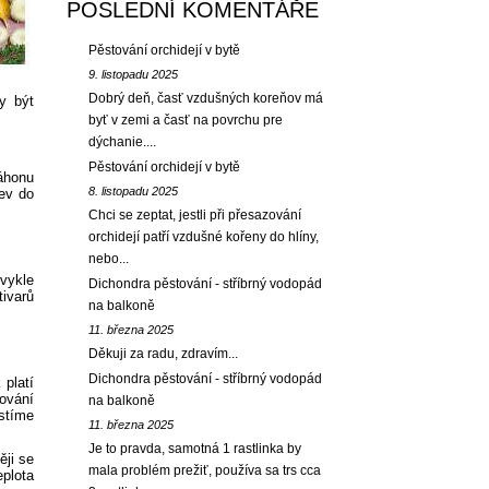
POSLEDNÍ KOMENTÁŘE
Pěstování orchidejí v bytě
9. listopadu 2025
Dobrý deň, časť vzdušných koreňov má
y být
byť v zemi a časť na povrchu pre
dýchanie....
Pěstování orchidejí v bytě
áhonu
8. listopadu 2025
sev do
Chci se zeptat, jestli při přesazování
orchidejí patří vzdušné kořeny do hlíny,
nebo...
bvykle
Dichondra pěstování - stříbrný vodopád
tivarů
na balkoně
11. března 2025
Děkuji za radu, zdravím...
Dichondra pěstování - stříbrný vodopád
platí
ování
na balkoně
istíme
11. března 2025
Je to pravda, samotná 1 rastlinka by
ěji se
mala problém prežiť, používa sa trs cca
plota