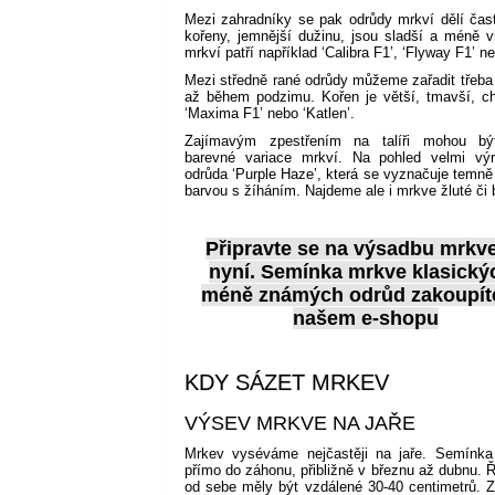
Mezi zahradníky se pak odrůdy mrkví dělí čast
kořeny, jemnější dužinu, jsou sladší a méně v
mrkví patří například ‘Calibra F1’, ‘Flyway F1’ n
Mezi středně rané odrůdy můžeme zařadit třeba ‘
až během podzimu. Kořen je větší, tmavší, ch
‘Maxima F1’ nebo ‘Katlen’.
Zajímavým zpestřením na talíři mohou bý
barevné variace mrkví. Na pohled velmi vý
odrůda ‘Purple Haze’, která se vyznačuje temně 
barvou s žíháním. Najdeme ale i mrkve žluté či b
Připravte se na výsadbu mrkv
nyní.
Semínka mrkve
klasickýc
méně známých odrůd zakoupít
našem e-shopu
KDY SÁZET MRKEV
VÝSEV MRKVE NA JAŘE
Mrkev vyséváme nejčastěji na jaře. Semínk
přímo do záhonu, přibližně v březnu až dubnu. 
od sebe měly být vzdálené 30-40 centimetrů. 