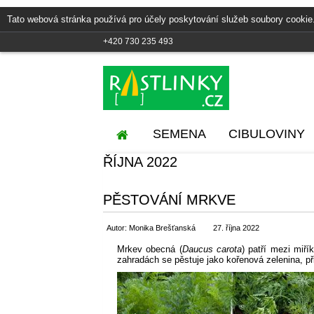
Tato webová stránka používá pro účely poskytování služeb soubory cookie
+420 730 235 493
SEMENA
CIBULOVINY
ŘÍJNA 2022
PĚSTOVÁNÍ MRKVE
Autor: Monika Brešťanská
27. října 2022
Mrkev obecná (
Daucus carota
) patří mezi miří
zahradách se pěstuje jako kořenová zelenina, př