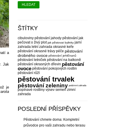
HLEDAT
ŠTÍTKY
cibuloviny pěstování
jahody pěstování
jak
pečovat o živý plot
jarní
jak pěstovat bylinky
zahrada
letní zahrada
okrasné keře
pěstování
pěstování
okrasné trávy péče
natí a
drobného ovoce
pěstování jehličnanů
pěstování letniček
pěstování na balkoně
pěstování
y. Jak
pěstování okrasných dřevin
ovoce
pěstování pokojových rostlin
pěstování růží
pěstování trvalek
pěstování zeleniny
podzimní zahrada
což je
popínavé rostliny
výsev semen
zimní
arota
zahrada
POSLEDNÍ PŘÍSPĚVKY
Pěstování chmele doma: Kompletní
průvodce pro vaši zahradu nebo terasu