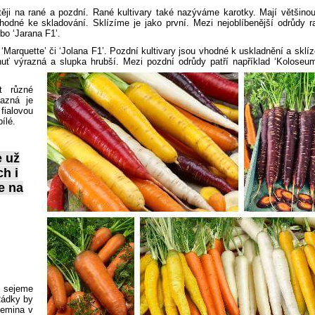
ěji na rané a pozdní. Rané kultivary také nazýváme karotky. Mají většino
hodné ke skladování. Sklízíme je jako první. Mezi nejoblíbenější odrůdy 
ebo ‘Jarana F1’.
Marquette’ či ‘Jolana F1’. Pozdní kultivary jsou vhodné k uskladnění a sklíz
uť výrazná a slupka hrubší. Mezi pozdní odrůdy patří například ‘Koloseum
t různé
razná je
fialovou
ílé.
e už
h i
e na
a sejeme
Řádky by
Zemina v