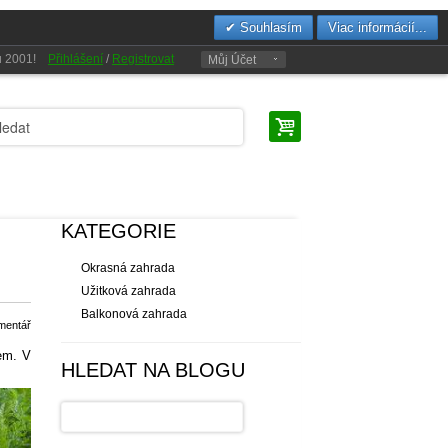
Souhlasím
Viac informácií...
oku 2001!
Přihlášení
/
Registrovat
Můj Účet
KATEGORIE
Okrasná zahrada
Užitková zahrada
Balkonová zahrada
mentář
zem. V
HLEDAT NA BLOGU