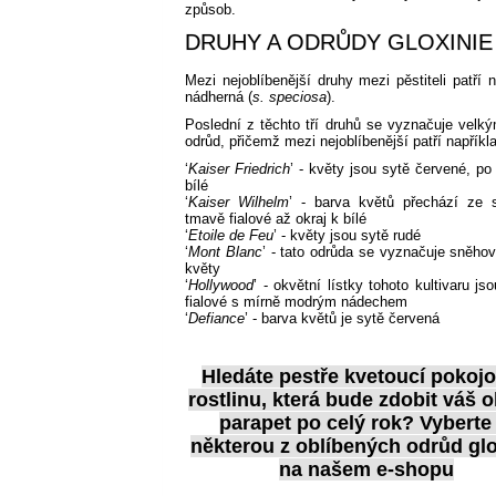
způsob.
DRUHY A ODRŮDY GLOXINIE
Mezi nejoblíbenější druhy mezi pěstiteli patří n
nádherná (
s. speciosa
).
Poslední z těchto tří druhů se vyznačuje velký
odrůd, přičemž mezi nejoblíbenější patří napříkl
‘
Kaiser Friedrich
’ - květy jsou sytě červené, po
bílé
‘
Kaiser Wilhelm
’ - barva květů přechází ze 
tmavě fialové až okraj k bílé
‘
Etoile de Feu
’ - květy jsou sytě rudé
‘
Mont Blanc
’ - tato odrůda se vyznačuje sněhov
květy
‘
Hollywood
’ - okvětní lístky tohoto kultivaru j
fialové s mírně modrým nádechem
‘
Defiance
’ - barva květů je sytě červená
Hledáte pestře kvetoucí pokoj
rostlinu, která bude zdobit váš 
parapet po celý rok? Vyberte 
některou z oblíbených odrůd
glo
na našem e-shopu