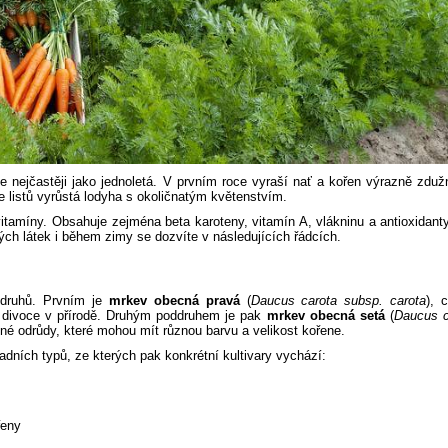
se nejčastěji jako jednoletá. V prvním roce vyraší nať a kořen výrazně zduž
e listů vyrůstá lodyha s okoličnatým květenstvím.
vitamíny. Obsahuje zejména beta karoteny, vitamín A, vlákninu a antioxidant
itých látek i během zimy se dozvíte v následujících řádcích.
druhů. Prvním je
mrkev obecná pravá
(
Daucus carota subsp. carota
), 
e divoce v přírodě. Druhým poddruhem je pak
mrkev obecná setá
(
Daucus c
é odrůdy, které mohou mít různou barvu a velikost kořene.
dních typů, ze kterých pak konkrétní kultivary vychází:
řeny