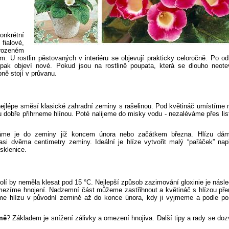
onkrétní
fialové,
irozeném
. U rostlin pěstovaných v interiéru se objevují prakticky celoročně. Po o
ak objeví nové. Pokud jsou na rostlině poupata, která se dlouho neoteví
ně stojí v průvanu.
jlépe směsí klasické zahradní zeminy s rašelinou. Pod květináč umístíme 
 dobře přihrneme hlínou. Poté nalijeme do misky vodu - nezaléváme přes lis
dáme je do zeminy již koncem února nebo začátkem března. Hlízu dá
asi dvěma centimetry zeminy. Ideální je hlíze vytvořit malý “pařáček” nap
sklenice.
olí by neměla klesat pod 15 °C. Nejlepší způsob zazimování gloxinie je násle
omezíme hnojení. Nadzemní část můžeme zastřihnout a květináč s hlízou pře
áme hlízu v původní zemině až do konce února, kdy ji vyjmeme a podle po
imě
? Základem je snížení zálivky a omezení hnojiva. Další tipy a rady se doz