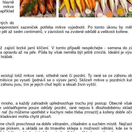
 hlavně
ž mrkve
příklad
ných do
 poporostení sazeniček potřeba mrkve vyjednotit. Po tomto úkonu by měl
ně pět až sedm centimetrů, v závislosti na zvolené odrůdě a velikosti kořene.
 zajistí brzké jarní klíčení. V tomto případě nespěchejte - semena do z
a opravdu až na jaře. Půda by však neměla být ještě zmrzlá. Ideální je vý
o hrášek.
existují totiž mrkve rané, středně rané či pozdní. Ty rané se ze záhonu o
ěsíce po vysetí (jedná-li se o výsev jarní). Sklizeň mrkve u pozdních kul
 záhonu jsou, tím je jejich chuť lepší a obsah živin vyšší.
 mnoho, a každý zahradník upřednostňuje trochu jiný postup. Obecně však 
 že uskladňujeme pouze odrůdy pozdní, rané nejsou k dlouhodobému sklad
nať (tu můžeme upotřebit v kuchyni nebo třeba zmrazit) a kořeny dobře oč
skladování mohla chytit plíseň.
me chvíli proschnout na dobře větraném, chladném a suchém místě. Nejčast
pe pískem, a ukládá se do tmavého sklepa s možností větrání, kde se te