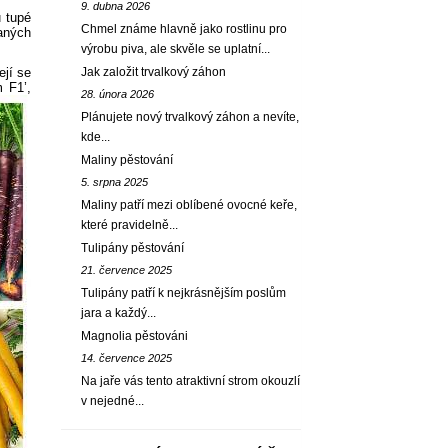
9. dubna 2026
u tupé
Chmel známe hlavně jako rostlinu pro
raných
výrobu piva, ale skvěle se uplatní...
ejí se
Jak založit trvalkový záhon
 F1’,
28. února 2026
Plánujete nový trvalkový záhon a nevíte,
kde...
Maliny pěstování
5. srpna 2025
Maliny patří mezi oblíbené ovocné keře,
které pravidelně...
Tulipány pěstování
21. července 2025
Tulipány patří k nejkrásnějším poslům
jara a každý...
Magnolia pěstováni
14. července 2025
Na jaře vás tento atraktivní strom okouzlí
v nejedné...