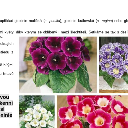
apříklad gloxinie maličká (
s. pusilla
), gloxinie královská (
s. regina
) nebo gl
mi květy, díky kterým se oblíbený i mezi šlechtiteli. Setkáme se tak s des
ad:
 okrajích
středu z
ě bílými
sou tmavě
ovou
okenní
si
xinie