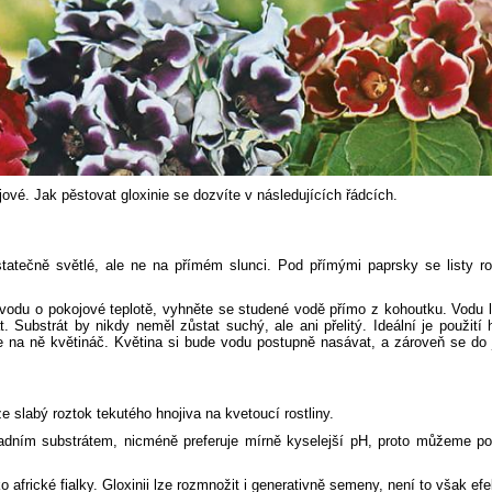
jové. Jak pěstovat gloxinie se dozvíte v následujících řádcích.
tatečně světlé, ale ne na přímém slunci. Pod přímými paprsky se listy ro
vodu o pokojové teplotě, vyhněte se studené vodě přímo z kohoutku. Vodu 
 Substrát by nikdy neměl zůstat suchý, ale ani přelitý. Ideální je použití 
na ně květináč. Květina si bude vodu postupně nasávat, a zároveň se do j
ze slabý roztok tekutého hnojiva na kvetoucí rostliny.
radním substrátem, nicméně preferuje mírně kyselejší pH, proto můžeme po
africké fialky. Gloxinii lze rozmnožit i generativně semeny, není to však efe