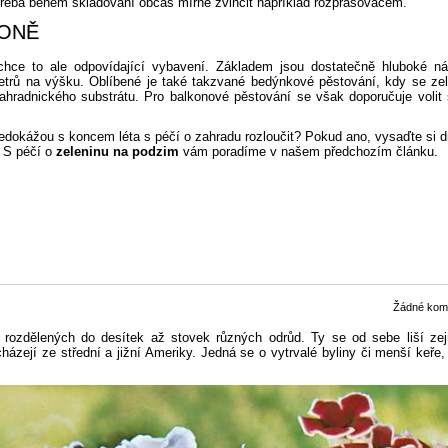
třeba během skladování občas mírně zvlhčit například rozprašovačem.
KONĚ
hce to ale odpovídající vybavení. Základem jsou dostatečně hluboké ná
etrů na výšku. Oblíbené je také takzvané bedýnkové pěstování, kdy se zel
hradnického substrátu. Pro balkonové pěstování se však doporučuje volit 
nedokážou s koncem léta s péčí o zahradu rozloučit? Pokud ano, vysaďte si d
. S péčí o
zeleninu na podzim
vám poradíme v našem předchozím článku.
Žádné kom
ů rozdělených do desítek až stovek různých odrůd. Ty se od sebe liší ze
ázejí ze střední a jižní Ameriky. Jedná se o vytrvalé byliny či menší keře,