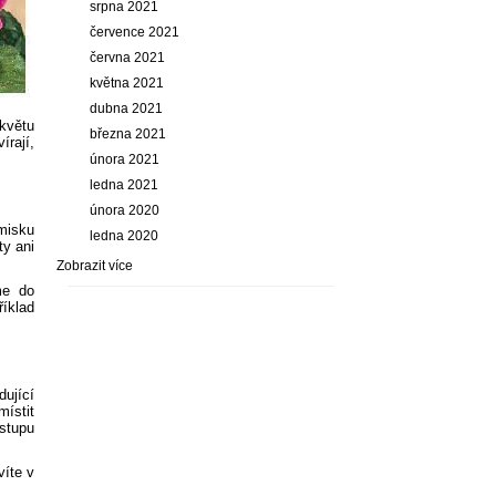
srpna 2021
července 2021
června 2021
května 2021
dubna 2021
dkvětu
března 2021
rají,
února 2021
ledna 2021
února 2020
misku
ledna 2020
ty ani
Zobrazit více
me do
říklad
dující
místit
stupu
víte v