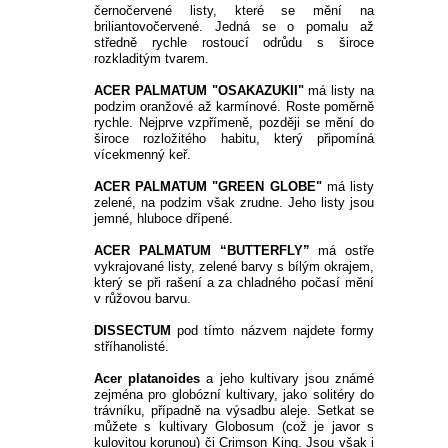
černočervené listy, které se mění na 
briliantovočervené. Jedná se o pomalu až 
středně rychle rostoucí odrůdu s široce 
rozkladitým tvarem. 
ACER PALMATUM "OSAKAZUKII"
 má listy na 
podzim oranžové až karmínové. Roste poměrně 
rychle. Nejprve vzpřímeně, později se mění do 
široce rozložitého habitu, který připomíná 
vícekmenný keř. 
ACER PALMATUM "GREEN GLOBE"
 má listy 
zelené, na podzim však zrudne. Jeho listy jsou 
jemné, hluboce dřípené. 
ACER PALMATUM “BUTTERFLY” 
má ostře 
vykrajované listy, zelené barvy s bílým okrajem, 
který se při rašení a za chladného počasí mění 
v růžovou barvu.
DISSECTUM 
pod tímto názvem najdete formy 
stříhanolisté. 
Acer platanoides
 a jeho kultivary jsou známé 
zejména pro globózní kultivary, jako solitéry do 
trávníku, případně na výsadbu aleje. Setkat se 
můžete s kultivary Globosum (což je javor s 
kulovitou korunou) či Crimson King. Jsou však i 