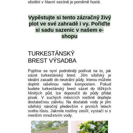
olistění v hlavní sezóně je poměrně husté.
Vypěstujte si tento
zázračný živý
plot
ve své zahradě i vy. Pořiďte
si sadu sazenic v našem e-
shopu
TURKESTÁNSKÝ
BREST VÝSADBA
Pojďme se nyní podrobněji podívat na to, jak
sázet turkestánský brest. Jilm sibiřský je
ideální zasadit do neutrální půdy, kterou můžete
doplnit rašelinou nebo kompostem. Pokud
budete turkestánský brest sázet do těžkých
hlinitých půd, lze doporučit do půdy přidat
písek. V suchých měsících rostlině dopřejte
dostatečnou zálivku. Na dostatek vody je jilm
sibiřský náročný především v prvních letech
svého růstu. Jakmile rostliny zesílí, vystačí si s
menším množstvím vody.