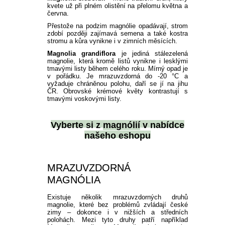
kvete už při plném olistění na přelomu května a
června.
Přestože na podzim magnólie opadávají, strom
zdobí později zajímavá semena a také kostra
stromu a kůra vynikne i v zimních měsících.
Magnolia grandiflora
je jediná stálezelená
magnolie, která kromě listů vynikne i lesklými
tmavými listy během celého roku. Mírný opad je
v pořádku. Je mrazuvzdorná do -20 °C a
vyžaduje chráněnou polohu, daří se jí na jihu
ČR. Obrovské krémové květy kontrastují s
tmavými voskovými listy.
Vyberte si z
magnólií
v nabídce
našeho eshopu
MRAZUVZDORNÁ
MAGNÓLIA
Existuje několik mrazuvzdorných druhů
magnolie, které bez problémů zvládají české
zimy – dokonce i v nižších a středních
polohách. Mezi tyto druhy patří například