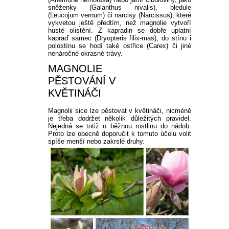
PLEKTRANT
sněženky (Galanthus nivalis), bledule
VĚJÍŘOVKA
(Leucojum vernum) či narcisy (Narcissus), které
ECHINACEA
POPENEC
vykvetou ještě předtím, než magnolie vytvoří
SCAEVOLA
husté olistění. Z kapradin se dobře uplatní
TAŘICE
kapraď samec (Dryopteris filix-mas), do stínu i
polostínu se hodí také ostřice (Carex) či jiné
OSTRUHATKA
nenáročné okrasné trávy.
NETÝKAVKA
MAGNOLIE
HELICHRYSUM
PĚSTOVÁNÍ V
KVĚTINÁČI
OSTEOSPERMUM
Magnolii sice lze pěstovat v květináči, nicméně
je třeba dodržet několik důležitých pravidel.
Nejedná se totiž o běžnou rostlinu do nádob.
ISOTOMA
Proto lze obecně doporučit k tomuto účelu volit
spíše menší nebo zakrslé druhy.
VITÁLKA
PRYŠEC
EURYOPS