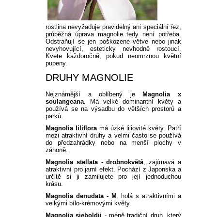
rostlina nevyžaduje pravidelný ani speciální řez,
průběžná úprava magnolie tedy není potřeba.
Odstraňují se jen poškozené větve nebo jinak
nevyhovující, esteticky nevhodně rostoucí.
Kvete každoročně, pokud neomrznou květní
pupeny.
DRUHY MAGNOLIE
Nejznámější a oblíbený je
Magnolia x
soulangeana
. Má velké dominantní květy a
používá se na výsadbu do větších prostorů a
parků.
Magnolia liliflora
má úzké liliovité květy. Patří
mezi atraktivní druhy a velmi často se používá
do předzahrádky nebo na menší plochy v
záhoně.
Magnolia stellata - drobnokvětá
, zajímavá a
atraktivní pro jarní efekt. Pochází z Japonska a
určitě si ji zamilujete pro její jednoduchou
krásu.
Magnolia denudata
- M
. holá s atraktivními a
velkými bílo-krémovými květy.
Magnolia sieboldii
- méně tradiční druh, který