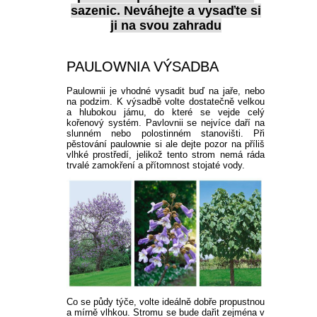
sazenic. Neváhejte a vysaďte si
ji na svou zahradu
PAULOWNIA VÝSADBA
Paulownii je vhodné vysadit buď na jaře, nebo
na podzim. K výsadbě volte dostatečně velkou
a hlubokou jámu, do které se vejde celý
kořenový systém. Pavlovnii se nejvíce daří na
slunném nebo polostinném stanovišti. Při
pěstování paulownie si ale dejte pozor na příliš
vlhké prostředí, jelikož tento strom nemá ráda
trvalé zamokření a přítomnost stojaté vody.
Co se půdy týče, volte ideálně dobře propustnou
a mírně vlhkou. Stromu se bude dařit zejména v