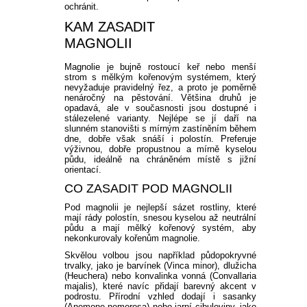
PLODOVÁ ZELENINA
BIO SEMENA
KVETOUCÍ KEŘE NA
ochránit.
SLUNCE
VELKOKVĚTÉ
BALKONOVKY NA PŘÍMÉ
PRÍSLUŠENSTVÍ K
OKRASNÉ SMRKY
PLAMÉNKY
ČAJOHYBRIDY
OKRASNÉ TRÁVY NÍZKÉ
TRVALKY
BÍLÉ A LESNÍ JAHODY
REZISTENTNÍ JABLONĚ
ŠVESTKY A BLUMY
OSTRUŽINY
FIKOVNÍK
SAZENICE ZELENINY
SLEVA 10 %
KAM ZASADIT
KOŘENOVÁ ZELENINA
SUBSTRÁTY A ZEMINY
SLUNCE
BALKÓNOVÝM ROSTLINÁM
MAGNOLII
KEŘE KVETOUCÍ V LÉTĚ
OSTATNÍ
JEHLIČNANY NA KMÍNKU
KVETOUCÍ POPÍNAVÉ
MNOHOKVĚTÉ RŮŽE
KOSTŘAVY
OKRASNÉ TRÁVY VYSOKÉ
VYSOKÉ TRVALKY
ŽIVÉ PLOTY
SLOUPOVITÉ JABLONĚ
MERUŇKY
ANGREŠT
HURMIKAKI
SAZENICE RAJČAT
PŘÍSLUŠENSTVÍ K
Magnolie je bujně rostoucí keř nebo menší
LUSKOVÁ ZELENINA
NEMESIA
BALKONOVÉ KVĚTINY DO
ROSTLINY
UŽITKOVÉ ZAHRADĚ
strom s mělkým kořenovým systémem, který
STÍNU / POLOSTÍNU
KEŘE KVETOUCÍ V ZIMĚ
nevyžaduje pravidelný řez, a proto je poměrně
ZAKRSLÉ JEHLIČNANY
STROMKOVÉ RŮŽE
OSTŘICE
KORTADÉRIE
NÍZKÉ TRVALKY
ŽIVÝ PLOT NEOPADAVÝ
HORTENZIE
BROSKVE A NEKTARINKY
MALINY
KIWI
SAZENICE OKUREK
nenáročný na pěstování. Většina druhů je
KOŠŤÁLOVÁ ZELENINA
ČERNOOKÁ ZUZANA
opadavá, ale v současnosti jsou dostupné i
AFRICKÁ KOPŘIVA
ROSTLINY OKRASNÉ
stálezelené varianty. Nejlépe se jí daří na
JEHLIČNATÉ STROMY
NÍZKÉ OKRASNÉ TRÁVY
OZDOBNICE
TRVALKY DO STÍNU
ŽIVÝ PLOT OPADAVÝ
HORTENZIE LATNATÉ
SOLITÉRY
ZAKRSLÉ OVOCNÉ STROMY
RYBÍZ
MUCHOVNÍK
SADBOVÉ BRAMBORY
slunném stanovišti s mírným zastíněním během
LISTEM
CIBULOVÁ ZELENINA
SPORÝŠ
dne, dobře však snáší i polostín. Preferuje
OSTATNÍ
OSTATNÍ
výživnou, dobře propustnou a mírně kyselou
POVÍJNICE
půdu, ideálně na chráněném místě s jižní
PABAMBUS
ČECHRAVY
JARNÍ TRVALKY
HORTENZIE VELKOLISTÉ
PŘÍSLUŠENSTVÍ K
RAKYTNÍK ŘEŠETLÁKOVÝ
SLADKÉ BRAMBORY
OKRASNÁ KOPŘIVA
orientací.
SEMENÁ NA KLÍČKY
HVOZDÍK
OKRASNÉ ZAHRADĚ
DIANTHUS
CO ZASADIT POD MAGNOLII
DOCHAN
DLUŽICHY
LETNÍ TRVALKY
HORTENZIE
ZIMOLEZ KAMČATSKÝ
SADBOVÝ ČESNEK
IPOMOEA
OSTATNÍ SEMÍNKA
KOPRETINA
Pod magnolii je nejlepší sázet rostliny, které
STROMEČKOVITÉ
mají rády polostín, snesou kyselou až neutrální
ZELENINY
BAKOPA
půdu a mají mělký kořenový systém, aby
VYSOKÉ TRAVINY OSTATNÍ
BOHYŠKY
PODZIMNÍ TRVALKY
OŘECHY A LÍSKY
MEDVĚDÍ ČESNEK
DICHONDRA
nekonkurovaly kořenům magnolie.
DVOUZUBEC
MODRÉ HORTENZIE
LOBELKY
Skvělou volbou jsou například půdopokryvné
SKALNIČKY
OSTATNÍ NETRADIČNÍ
ZELENINOVÉ SAZENICE
trvalky, jako je barvínek (Vinca minor), dlužicha
PLECTRANTHUS
ŠTÍROVNÍK
(Heuchera) nebo konvalinka vonná (Convallaria
OSTATNÍ
majalis), které navíc přidají barevný akcent v
LOTUS
podrostu. Přírodní vzhled dodají i sasanky
LEVANDULE
SMIL
(Anemone nemorosa) nebo jarní cibuloviny, jako