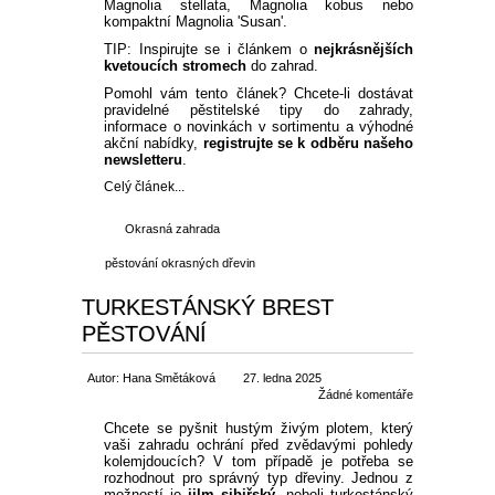
Magnolia stellata, Magnolia kobus nebo
kompaktní Magnolia 'Susan'.
TIP: Inspirujte se i článkem o
nejkrásnějších
kvetoucích stromech
do zahrad.
Pomohl vám tento článek? Chcete-li dostávat
pravidelné pěstitelské tipy do zahrady,
informace o novinkách v sortimentu a výhodné
akční nabídky,
registrujte se k odběru našeho
newsletteru
.
Celý článek...
Okrasná zahrada
pěstování okrasných dřevin
TURKESTÁNSKÝ BREST
PĚSTOVÁNÍ
Autor: Hana Smětáková
27. ledna 2025
Žádné komentáře
Chcete se pyšnit hustým živým plotem, který
vaši zahradu ochrání před zvědavými pohledy
kolemjdoucích? V tom případě je potřeba se
rozhodnout pro správný typ dřeviny. Jednou z
možností je
jilm sibiřský
, neboli turkestánský