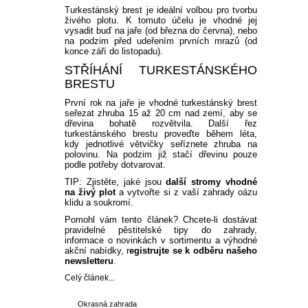
Turkestánský brest je ideální volbou pro tvorbu
živého plotu. K tomuto účelu je vhodné jej
vysadit buď na jaře (od března do června), nebo
na podzim před udeřením prvních mrazů (od
konce září do listopadu).
STŘÍHÁNÍ TURKESTÁNSKÉHO
BRESTU
První rok na jaře je vhodné turkestánský brest
seřezat zhruba 15 až 20 cm nad zemí, aby se
dřevina bohatě rozvětvila. Další řez
turkestánského brestu proveďte během léta,
kdy jednotlivé větvičky seříznete zhruba na
polovinu. Na podzim již stačí dřevinu pouze
podle potřeby dotvarovat.
TIP: Zjistěte, jaké jsou
další stromy vhodné
na živý plot
a vytvořte si z vaší zahrady oázu
klidu a soukromí.
Pomohl vám tento článek? Chcete-li dostávat
pravidelné pěstitelské tipy do zahrady,
informace o novinkách v sortimentu a výhodné
akční nabídky,
r
egistrujte se k odběru našeho
newsletteru
.
Celý článek...
Okrasná zahrada