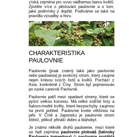
získá zejména pro svou nádhernou barvu květů.
Zjistěte více o pěstování paulovnie a o tom,
jaké podmínky jí dopřát. Podíváme se také na
pravidla výsadby a řezu.
CHARAKTERISTIKA
PAULOVNIE
Paulovnie (jinak známý také jako pavlovnie
nebo paulownia) je exotický strom, který zaujme
nejen krásou svých listů a květů. Pochází z
Asie, konkrétně z Číny. Strom byl pojmenován
po ruské carevně Pavlovně.
Paulovnie patří mezi opadavé stromy, které se
pyšní velkou korunou. Má velké srdčité listy a
fialovo-modré květy, které bezpochyby zaujmou
na první pohled. Paulovnie kvete většinou na
jaře. V Číně a Japonsku je paulovnie strom
štěstí, jelikož přináší dobro a blahobyt.
Je známo několik druhů paulownie, mezi které
se řadí zejména
paulovnie plstnatá (latinsky
Paulownia tomentosa)
či
paulovnie protáhlá