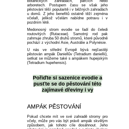
botanických zahradách, parcích nebo
arboretech. Postupem času se však jeho
pěstování těší popularitě i v běžných zahradách
u domů. Z jeho benefitů ostatně těží zejména
včelaři, jelikož včelám nabídne potravu i v
pozdním létě.
Medonosný strom evodie se řadí do čeledi
routovitých (Rutaceae). Samotný rod pak
zahrnuje zhruba 50 druhů stromů, které původně
pochází z východní Asie, Austrálie a Polynésie.
U nás ve střední Evropě bývá nejčastěji
pěstován ampák Daniellův (Tetradium daniellii),
setkat se můžeme také s ampákem hupejským
(Tetradium hupehensis).
Pořiďte si
sazenice evodie
a
pusťte se do pěstování této
zajímavé dřeviny i vy
AMPÁK PĚSTOVÁNÍ
Pokud chcete mít ve své zahradě stromy pro
včely, může pro vás být právě ampák skvělým
způsobem, jak tohoto cíle dosáhnout. Jeho