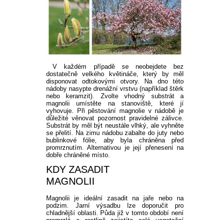
V každém případě se neobejdete bez
dostatečně velkého květináče, který by měl
disponovat odtokovými otvory. Na dno této
nádoby nasypte drenážní vrstvu (například štěrk
nebo keramzit). Zvolte vhodný substrát a
magnolii umístěte na stanoviště, které jí
vyhovuje. Při pěstování magnolie v nádobě je
důležité věnovat pozornost pravidelné zálivce.
Substrát by měl být neustále vlhký, ale vyhněte
se přelití. Na zimu nádobu zabalte do juty nebo
bublinkové fólie, aby byla chráněna před
promrznutím. Alternativou je její přenesení na
dobře chráněné místo.
KDY ZASADIT
MAGNOLII
Magnolii je ideální zasadit na jaře nebo na
podzim. Jarní výsadbu lze doporučit pro
chladnější oblasti. Půda již v tomto období není