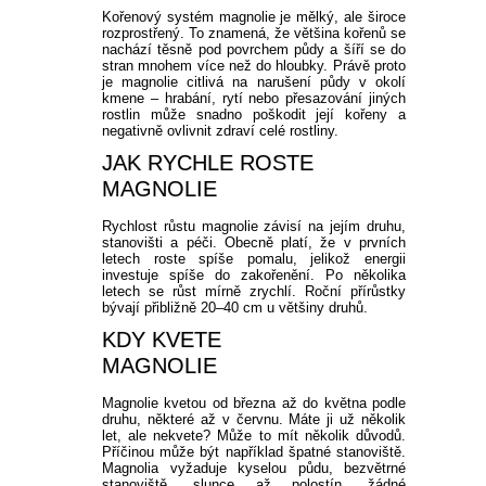
Kořenový systém magnolie je mělký, ale široce
rozprostřený. To znamená, že většina kořenů se
nachází těsně pod povrchem půdy a šíří se do
stran mnohem více než do hloubky. Právě proto
je magnolie citlivá na narušení půdy v okolí
kmene – hrabání, rytí nebo přesazování jiných
rostlin může snadno poškodit její kořeny a
negativně ovlivnit zdraví celé rostliny.
JAK RYCHLE ROSTE
MAGNOLIE
Rychlost růstu magnolie závisí na jejím druhu,
stanovišti a péči. Obecně platí, že v prvních
letech roste spíše pomalu, jelikož energii
investuje spíše do zakořenění. Po několika
letech se růst mírně zrychlí. Roční přírůstky
bývají přibližně 20–40 cm u většiny druhů.
KDY KVETE
MAGNOLIE
Magnolie kvetou od března až do května podle
druhu, některé až v červnu. Máte ji už několik
let, ale nekvete? Může to mít několik důvodů.
Příčinou může být například špatné stanoviště.
Magnolia vyžaduje kyselou půdu, bezvětrné
stanoviště, slunce až polostín, žádné