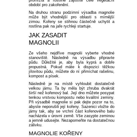
promrzlá a rostlině zajistíte celé vegetační
období pro zakořenění.
Na druhou stranu podzimní výsadba magnolie
může být vhodnější pro oblasti s mírnější
zimou. Kořeny se stihnou částečně uchytit a
rostlina pak na jaře rychleji startuje.
JAK ZASADIT
MAGNOLII
Ze všeho nejdříve magnolii vyberte vhodné
stanoviště. Následně na výsadbu připravte
půdu. Důležité je, aby byla kyprá a dobře
propustná. Pokud máte k dispozici těžkou
jílovitou půdu, můžete do ní přimíchat rašelinu,
kompost a písek.
Následně je na místě vyhloubit dostatečně
velkou jámu. Ta by měla být zhruba dvakrát
širší než kořenový bal. Její dno můžete posypat
tenkou vrstvou kompostu nebo kvalitní zeminy.
Při výsadbě magnolie si pak dejte pozor na to,
abyste neporušili její kořeny. Sazenici vložte do
jámy tak, aby se vrchní část kořenového balu
nacházela v úrovni země. Vše zasypte zeminou
a jemně udusejte. Nezapomeňte na dostatečnou
zálivku.
MAGNOLIE KOŘENY