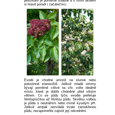
pěstování je poměrně snadné a s tímto úkolem
si hravě poradí i začátečníci.
Evodii je vhodné umístit na slunné nebo
polostinné stanoviště. Jelikož mladé stromy
bývají poměrně citlivé na vítr, volte ideálně
místo, které je dobře chráněné před silným
větrem. Co se půdy týče, evodie preferuje
hlinitopísčitou až hlinitou půdu. Skvělou volbou
je půda s neutrálním nebo mírně kyselým pH.
Jelikož ampák nezvládá trvale zamokřenou
půdu, nezapomeňte zajistit její odvodnění.