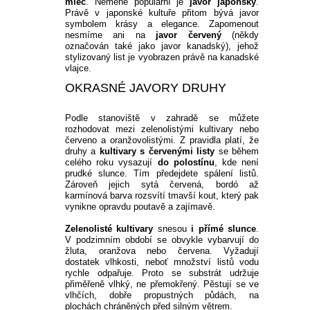
mléč
. Neméně populární je
 javor japonský
. 
Právě v japonské kultuře přitom bývá javor 
symbolem krásy a elegance. Zapomenout 
nesmíme ani na
 javor červený
 (někdy 
označován také jako javor kanadský), jehož 
stylizovaný list je vyobrazen právě na kanadské 
vlajce.
OKRASNÉ JAVORY DRUHY
Podle stanoviště v zahradě se můžete 
rozhodovat mezi zelenolistými kultivary nebo 
červeno a oranžovolistými. Z pravidla platí, že 
druhy a
 kultivary s červenými listy
 se během 
celého roku vysazují 
do polostínu
, kde není 
prudké slunce. Tím předejdete spálení listů. 
Zároveň jejich sytá červená, bordó až 
karmínová barva rozsvítí tmavší kout, který pak 
vynikne opravdu poutavě a zajímavě.
Zelenolisté kultivary
 snesou 
i přímé slunce
. 
V podzimním období se obvykle vybarvují do 
žluta, oranžova nebo červena. Vyžadují 
dostatek vlhkosti, neboť množství listů vodu 
rychle odpařuje. Proto se substrát udržuje 
přiměřeně vlhký, ne přemokřený. Pěstují se ve 
vlhčích, dobře propustných půdách, na 
plochách chráněných před silným větrem.