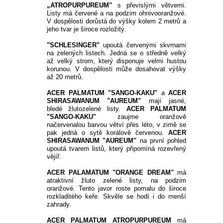
„ATROPURPUREUM" 
s převislými větvemi. 
Listy má červené a na podzim ohnivooranžové. 
V dospělosti dorůstá do výšky kolem 2 metrů a 
jeho tvar je široce rozložitý. 
"SCHLESINGER" 
upoutá červenými skvrnami 
na zelených listech. Jedná se o středně velký 
až velký strom, který disponuje velmi hustou 
korunou. V dospělosti může dosahovat výšky 
až 20 metrů. 
ACER PALMATUM "SANGO-KAKU"
 a 
ACER 
SHIRASAWANUM "AUREUM"
 mají jasné, 
bledé žlutozelené listy. 
ACER PALMATUM 
"SANGO-KAKU" 
zaujme oranžově 
načervenalou barvou větví přes léto, v zimě se 
pak jedná o sytě korálově červenou. 
ACER 
SHIRASAWANUM "AUREUM" 
na první pohled 
upoutá tvarem listů, který připomíná rozevřený 
vějíř. 
ACER PALAMATUM "ORANGE DREAM"
 má 
atraktivní žluto zelené listy, na podzim 
oranžové. Tento javor roste pomalu do široce 
rozkladitého keře. Skvěle se hodí i do menší 
zahrady. 
ACER PALMATUM ATROPURPUREUM 
má 