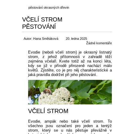
pěstování okrasných dřevin
VČELÍ STROM
PĚSTOVÁNÍ
Autor: Hana Smětáková
20. ledna 2025
Žádné komentáře
Evodie (neboli včelí strom) je okrasný listnatý
strom, z jehož přítomnosti v zahradě těží
zejména včelaři. Kvete totiž až na konci léta,
kdy se již v přírodě přirozeně nachází málo
květů. Zjistěte, co je pro něj charakteristické a
jaká pravidla dodržet při jeho pěstování.
VČELÍ STROM
Evodie, ampák nebo také včelí strom. To
všechno jsou označení pro jeden a tentýž
strom, který se u nás pěstuje převážně v