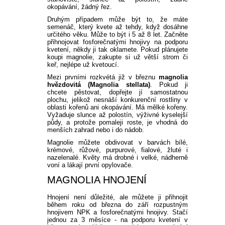
okopávání, žádný řez.
Druhým případem může být to, že máte
semenáč, který kvete až tehdy, když dosáhne
určitého věku. Může to být i 5 až 8 let. Začněte
přihnojovat fosforečnatými hnojivy na podporu
kvetení, někdy ji tak oklamete. Pokud plánujete
koupi magnolie, zakupte si už větší strom či
keř, nejlépe už kvetoucí.
Mezi prvními rozkvétá již v březnu
magnolia
hvězdovitá (Magnolia stellata)
. Pokud ji
chcete pěstovat, dopřejte jí samostatnou
plochu, jelikož nesnáší konkurenční rostliny v
oblasti kořenů ani okopávání. Má mělké kořeny.
Vyžaduje slunce až polostín, výživné kyselejší
půdy, a protože pomaleji roste, je vhodná do
menších zahrad nebo i do nádob.
Magnolie můžete obdivovat v barvách bílé,
krémové, růžové, purpurové, fialové, žluté i
nazelenalé. Květy má drobné i velké, nádherně
voní a lákají první opylovače.
MAGNOLIA HNOJENÍ
Hnojení není důležité, ale můžete ji přihnojit
během roku od března do září rozpustným
hnojivem NPK a fosforečnatými hnojivy. Stačí
jednou za 3 měsíce - na podporu kvetení v