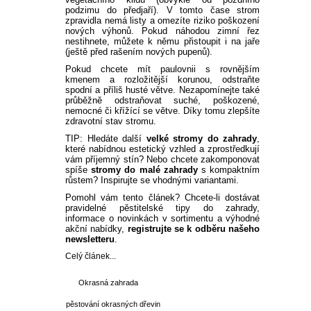
podzimu do předjaří). V tomto čase strom
zpravidla nemá listy a omezíte riziko poškození
nových výhonů. Pokud náhodou zimní řez
nestihnete, můžete k němu přistoupit i na jaře
(ještě před rašením nových pupenů).
Pokud chcete mít paulovnii s rovnějším
kmenem a rozložitější korunou, odstraňte
spodní a příliš husté větve. Nezapomínejte také
průběžně odstraňovat suché, poškozené,
nemocné či křížící se větve. Díky tomu zlepšíte
zdravotní stav stromu.
TIP: Hledáte další
velké stromy do zahrady
,
které nabídnou estetický vzhled a zprostředkují
vám příjemný stín? Nebo chcete zakomponovat
spíše
stromy do malé zahrady
s kompaktním
růstem? Inspirujte se vhodnými variantami.
Pomohl vám tento článek? Chcete-li dostávat
pravidelné pěstitelské tipy do zahrady,
informace o novinkách v sortimentu a výhodné
akční nabídky,
registrujte se k odběru našeho
newsletteru
.
Celý článek...
Okrasná zahrada
pěstování okrasných dřevin