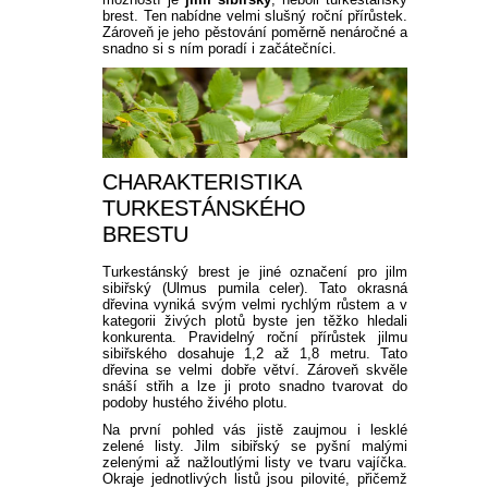
brest. Ten nabídne velmi slušný roční přírůstek.
Zároveň je jeho pěstování poměrně nenáročné a
snadno si s ním poradí i začátečníci.
CHARAKTERISTIKA
TURKESTÁNSKÉHO
BRESTU
Turkestánský brest je jiné označení pro jilm
sibiřský (Ulmus pumila celer). Tato okrasná
dřevina vyniká svým velmi rychlým růstem a v
kategorii živých plotů byste jen těžko hledali
konkurenta. Pravidelný roční přírůstek jilmu
sibiřského dosahuje 1,2 až 1,8 metru. Tato
dřevina se velmi dobře větví. Zároveň skvěle
snáší střih a lze ji proto snadno tvarovat do
podoby hustého živého plotu.
Na první pohled vás jistě zaujmou i lesklé
zelené listy. Jilm sibiřský se pyšní malými
zelenými až nažloutlými listy ve tvaru vajíčka.
Okraje jednotlivých listů jsou pilovité, přičemž