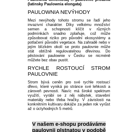
(latinsky Paulownia elongata)
.
PAULOWNIA NEVÝHODY
Mezi nevýhody tohoto stromu se řadí jeho
invazivní charakter. Díky velkému množství
semen a schopnosti klíčit v různých
podmínkách snadno zplaňuje, což může
způsobovat riziko pro původní ekosystémy a
potlačení původní vegetace. Na zahradě nebo v
jejím blízkém okolí se proto paulovnie může
stát obtížně regulovatelnou dřevinou. Do
pěstování paulownie v Česku se nicméně
můžete bez obav pustit.
RYCHLE ROSTOUCÍ STROM
PAULOVNIE
Strom bývá ceněn pro své rychle rostoucí
dřevo, které vyniká po stránce své lehkosti a
zároveň pevnosti. Navíc má široké spektrum
využití, vyrábí se z něj nábytek, stavební
materiály nebo třeba hračky. V závislosti na
konkrétním kultivaru dokáže za jeden rok vyrůst
až o úctyhodných 5 metrů.
V našem e-shopu
prodáváme
paulovnii plstnatou
v podobě