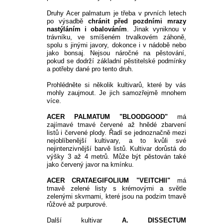
Druhy Acer palmatum je třeba v prvních letech 
po výsadbě 
chránit před pozdními mrazy 
nastýláním i obalováním
. Jinak vyniknou v 
trávníku, ve smíšeném trvalkovém záhoně, 
spolu s jinými javory, dokonce i v nádobě nebo 
jako bonsaj. Nejsou náročné na pěstování, 
pokud se dodrží základní pěstitelské podmínky 
a potřeby dané pro tento druh.
Prohlédněte si několik kultivarů, které by vás 
mohly zaujmout. Je jich samozřejmě mnohem 
více.
ACER PALMATUM "BLOODGOOD" 
má 
zajímavé tmavé červené až hnědé zbarvení 
listů i červené plody. Řadí se jednoznačně mezi 
nejoblíbenější kultivary, a to kvůli své 
nejintenzivnější barvě listů. Kultivar dorůstá do 
výšky 3 až 4 metrů. Může být pěstován také 
jako červený javor na kmínku. 
ACER CRATAEGIFOLIUM "VEITCHII" 
má 
tmavě zelené listy s krémovými a světle 
zelenými skvrnami, které jsou na podzim tmavě 
růžové až purpurové.
Další kultivar 
A. DISSECTUM 