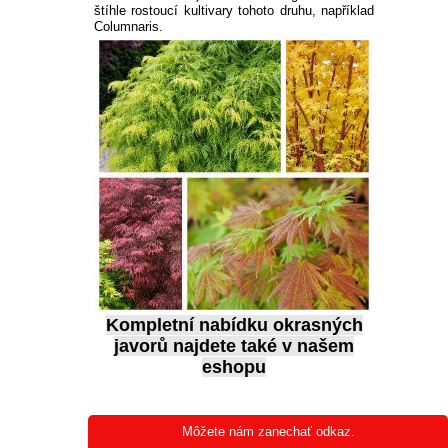
štíhle rostoucí kultivary tohoto druhu, například 
Columnaris.
Kompletní nabídku
okrasných
javorů
najdete také v našem
eshopu
NEOPADAVÝ JAVOR
Môžete nám zanechať odkaz.