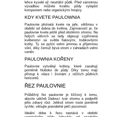
lehce kyselé až neutrální půdě. Před samotnou
výsadbou můžete kvalitu půdy vylepšit
kompostem nebo organickými hnojivy.
KDY KVETE PAULOWNIA
Paulovnie plstnatá kvete na jaře, většinou v
období od dubna do května. Zajímavostí je, že
paulovnie kvete ještě před olistěním stromu. Na
holých větvích se tedy objevují vzpřímená
květenství se světle fialovými, trubkovitými
květy. Ty se pyšní velmi jemnou a příjemnou
vůní, díky čemuž bývá strom v zahradách velmi
ceněn.
PAULOWNIA KOŘENY
Paulovnie vytvářejí kořeny, které zasahují
poměrně hluboko do půdy. Díky tomu mají
přístup k vláze i živinám z nižších půdních
horizontů.
ŘEZ PAULOVNIE
Průběžný řez paulovnie je klíčový k tomu,
abyste udrželi žádoucí tvar stromu a podpořili
jeho zdravý růst. Jelikož strom roste poměrně
rychle, věnujte pravidelné péči pozornost.
Ideální doba k řezu nastává v období
vegetačního klidu (obvykle od pozdního