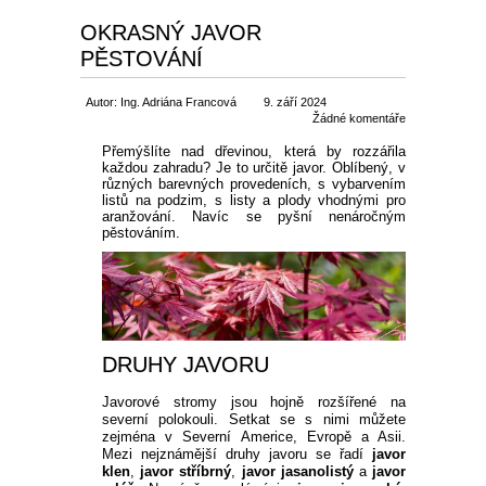
OKRASNÝ JAVOR
PĚSTOVÁNÍ
Autor: Ing. Adriána Francová
9. září 2024
Žádné komentáře
Přemýšlíte nad dřevinou, která by rozzářila 
každou zahradu? Je to určitě javor. Oblíbený, v 
různých barevných provedeních, s vybarvením 
listů na podzim, s listy a plody vhodnými pro 
aranžování. Navíc se pyšní nenáročným 
pěstováním.
DRUHY JAVORU
Javorové stromy jsou hojně rozšířené na 
severní polokouli. Setkat se s nimi můžete 
zejména v Severní Americe, Evropě a Asii. 
Mezi nejznámější druhy javoru se řadí
 javor 
klen
, 
javor stříbrný
, 
javor jasanolistý
 a
 javor 