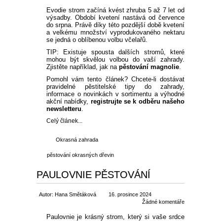
Evodie strom začíná kvést zhruba 5 až 7 let od
výsadby. Období kvetení nastává od července
do srpna. Právě díky této pozdější době kvetení
a velkému množství vyprodukovaného nektaru
se jedná o oblíbenou volbu včelařů.
TIP: Existuje spousta dalších stromů, které
mohou být skvělou volbou do vaší zahrady.
Zjistěte například, jak na
pěstování magnolie
.
Pomohl vám tento článek? Chcete-li dostávat
pravidelné pěstitelské tipy do zahrady,
informace o novinkách v sortimentu a výhodné
akční nabídky,
registrujte se k odběru našeho
newsletteru
.
Celý článek...
Okrasná zahrada
pěstování okrasných dřevin
PAULOVNIE PĚSTOVÁNÍ
Autor: Hana Smětáková
16. prosince 2024
Žádné komentáře
Paulovnie je krásný strom, který si vaše srdce