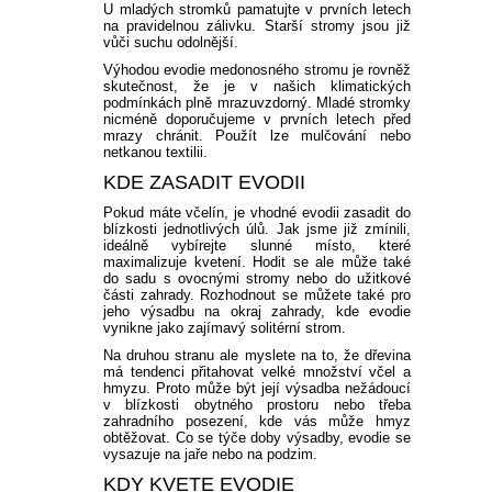
U mladých stromků pamatujte v prvních letech
na pravidelnou zálivku. Starší stromy jsou již
vůči suchu odolnější.
Výhodou evodie medonosného stromu je rovněž
skutečnost, že je v našich klimatických
podmínkách plně mrazuvzdorný. Mladé stromky
nicméně doporučujeme v prvních letech před
mrazy chránit. Použít lze mulčování nebo
netkanou textilii.
KDE ZASADIT EVODII
Pokud máte včelín, je vhodné evodii zasadit do
blízkosti jednotlivých úlů. Jak jsme již zmínili,
ideálně vybírejte slunné místo, které
maximalizuje kvetení. Hodit se ale může také
do sadu s ovocnými stromy nebo do užitkové
části zahrady. Rozhodnout se můžete také pro
jeho výsadbu na okraj zahrady, kde evodie
vynikne jako zajímavý solitérní strom.
Na druhou stranu ale myslete na to, že dřevina
má tendenci přitahovat velké množství včel a
hmyzu. Proto může být její výsadba nežádoucí
v blízkosti obytného prostoru nebo třeba
zahradního posezení, kde vás může hmyz
obtěžovat. Co se týče doby výsadby, evodie se
vysazuje na jaře nebo na podzim.
KDY KVETE EVODIE