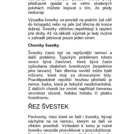
předčasně opadat a ve velmi studených
polohách můžete bojovat s tím, že plody
nedozrají.
Výsadba švestky se provádí na podzim (od září
do listopadu) nebo na jaře (od března do konce
dubna). Švestky většinou nepotřebují k opylení
jiné druhy. Až na několik výjimek je tedy možné
v zahradě pěstovat pouze jeden strom.
Choroby švestky
Švestky často trpí na nejrůznější nemoci a
další problémy. Typickým problémem tohoto
ovoce bývá červivost, která bývá často
způsobena obalečem švestkovým (respektive
jeho larvami). Tato dřevina rovněž může trpět
mšicemi, které stojí za zkroucenými listy.
Pravděpodobně největší hrozbou pěstitelů je
nemoc šarka, která je bohužel neodstranitelná.
Z dalších chorob lze zmínit například červenou
skvrnitost slivoně, hnědou hnilobu či pilatku
švestkovou.
ŘEZ ŠVESTEK
Peckoviny, mezi které se řadí i švestky, bývají
náchylné na na nemoci, kterým se daří ve
vlhkém prostředí. Vzhledem k tomu je nutné
švestku neustále prosvětlovat a provzdušňovat.