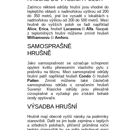
Zatímco některé odrůdy hrušní jsou vhodné do
teplejšího oblastí s nadmořskou výškou od 200
do 350 metrů, jiné lze vysadit v lokalitách s
nadmořskou výškou od 200 do 500 metrů. Mezi
hrušně do vyšších poloh se řadí například
Alice
,
Erica
, hrušeň
Lucasova
či
Alfa
. Naopak
z teplomilných hrušní můžeme zmínit hrušeň
Williamsovu
či
Amforu
.
SAMOSPRAŠNÉ
HRUŠNĚ
Jako samosprašnost se označuje schopnost
opylení květu přenesením vlastního pylu z
prašníku na bliznu. Mezi samosprašné odrůdy
hrušní patří například hrušeň
Condo
či hrušeň
Patten
. Zmínit můžeme také částečně
samosprašnou odrůdu s označením hrušeň
Suvenýr. Klasické odrůdy jsou převažně
cizosprašné a vyžadují pro získání bohaté
úrody opylovače.
VÝSADBA HRUŠNÍ
Hrušně mají obecně vyšší nároky na podmínky
stanoviště. Dařit se jim bude zejména v teplých
a středních polohách, přičemž průměrná roční
teplota stanoviště by se měla pohybovat mezi