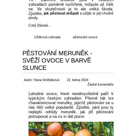
zahradách poměrně rozšířené, mišpule až tolik
ne. Ve skutečnosti je to ale velká škoda.
Zjistěte,
jak pěstovat mišpuli
a užijte si její chutné
plody.
Celý článek...
Užitková zahrada
pěstování ovoce
PĚSTOVÁNÍ MERUNĚK -
SVĚŽÍ OVOCE V BARVĚ
SLUNCE
Autor: Hana Smětáková
22. ledna 2024
Žádné komentáře
Lahodné ovoce, které neodmyslitelně patří k
typickým českým zahradám. Přesně tak lze
charakterizovat meruňky, jejichž pěstování se u
nás těší velké popularitě. Zjistěte, jaké jsou ty
nejlepší odrůdy meruněk, jak při pěstování
postupovat a na co si dát pozor.