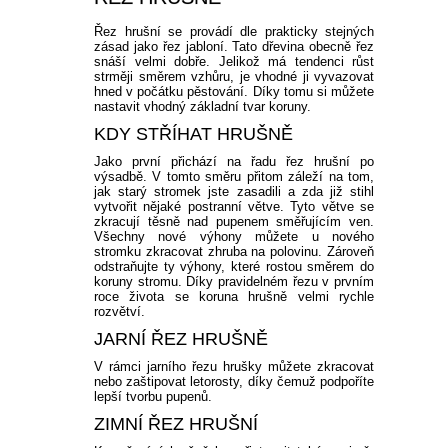
Řez hrušní se provádí dle prakticky stejných
zásad jako řez jabloní. Tato dřevina obecně řez
snáší velmi dobře. Jelikož má tendenci růst
strměji směrem vzhůru, je vhodné ji vyvazovat
hned v počátku pěstování. Díky tomu si můžete
nastavit vhodný základní tvar koruny.
KDY STŘÍHAT HRUŠNĚ
Jako první přichází na řadu řez hrušní po
výsadbě. V tomto směru přitom záleží na tom,
jak starý stromek jste zasadili a zda již stihl
vytvořit nějaké postranní větve. Tyto větve se
zkracují těsně nad pupenem směřujícím ven.
Všechny nové výhony můžete u nového
stromku zkracovat zhruba na polovinu. Zároveň
odstraňujte ty výhony, které rostou směrem do
koruny stromu. Díky pravidelném řezu v prvním
roce života se koruna hrušně velmi rychle
rozvětví.
JARNÍ ŘEZ HRUŠNĚ
V rámci jarního řezu hrušky můžete zkracovat
nebo zaštipovat letorosty, díky čemuž podpoříte
lepší tvorbu pupenů.
ZIMNÍ ŘEZ HRUŠNÍ