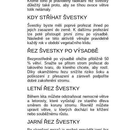
Kromě toho je pravidelný radikální řez švestky
důležitý také proto, aby se tíhou ovoce větve
tolik nelámaly.
KDY STŘÍHAT ŠVESTKY
Švestky byste měli poprvé prořezat ihned po
jejich zasazení do země. K dalšímu prořezání
lze poté přistoupit první zimu po výsadbě.
Následně se této aktivitě věnujte pravidelně
každý rok v období vegetačního klidu.
ŘEZ ŠVESTKY PO VÝSADBĚ
Bezprostředně po výsadbě ořežte přibližně 50
% větví. Snažte se přitom strom prořezat do
takového tvaru, do kterého chcete, aby rostl.
Díky okamžitému řezu snížíte riziko šoku a
poškození z přesazení a zároveň podpoříte
dobré zakořenění stromu.
LETNÍ ŘEZ ŠVESTKY
Během léta můžete odstraňovat nemocné větve
a letorosty, které vyrůstají ze starého dřeva
směrem do koruny stromu. Rovněž můžete
upravit větve, u kterých dochází ke křížení
nebo souběžnému růstu.
JARNÍ ŘEZ ŠVESTKY
Po skončení mrazů je možné provádět jarní řez