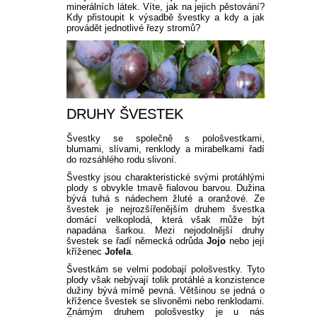
minerálních látek. Víte, jak na jejich pěstování?
Kdy přistoupit k výsadbě švestky a kdy a jak
provádět jednotlivé řezy stromů?
DRUHY ŠVESTEK
Švestky se společně s pološvestkami,
blumami, slívami, renklody a mirabelkami řadí
do rozsáhlého rodu slivoní.
Švestky jsou charakteristické svými protáhlými
plody s obvykle tmavě fialovou barvou. Dužina
bývá tuhá s nádechem žluté a oranžové. Ze
švestek je nejrozšířenějším druhem švestka
domácí velkoplodá, která však může být
napadána šarkou. Mezi nejodolnější druhy
švestek se řadí německá odrůda
Jojo
nebo její
kříženec
Jofela
.
Švestkám se velmi podobají pološvestky. Tyto
plody však nebývají tolik protáhlé a konzistence
dužiny bývá mírně pevná. Většinou se jedná o
křížence švestek se slivoněmi nebo renklodami.
Známým druhem pološvestky je u nás