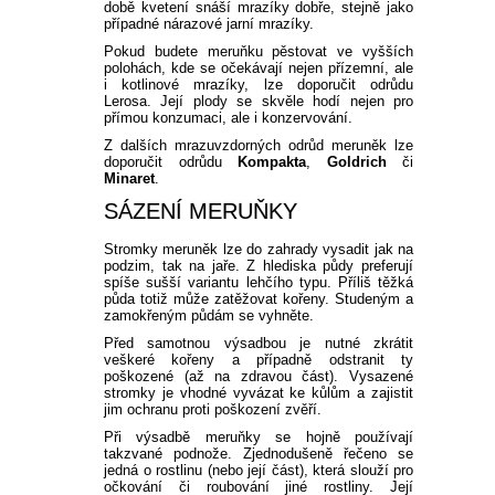
době kvetení snáší mrazíky dobře, stejně jako
případné nárazové jarní mrazíky.
Pokud budete meruňku pěstovat ve vyšších
polohách, kde se očekávají nejen přízemní, ale
i kotlinové mrazíky, lze doporučit odrůdu
Lerosa. Její plody se skvěle hodí nejen pro
přímou konzumaci, ale i konzervování.
Z dalších mrazuvzdorných odrůd meruněk lze
doporučit odrůdu
Kompakta
,
Goldrich
či
Minaret
.
SÁZENÍ MERUŇKY
Stromky meruněk lze do zahrady vysadit jak na
podzim, tak na jaře. Z hlediska půdy preferují
spíše sušší variantu lehčího typu. Příliš těžká
půda totiž může zatěžovat kořeny. Studeným a
zamokřeným půdám se vyhněte.
Před samotnou výsadbou je nutné zkrátit
veškeré kořeny a případně odstranit ty
poškozené (až na zdravou část). Vysazené
stromky je vhodné vyvázat ke kůlům a zajistit
jim ochranu proti poškození zvěří.
Při výsadbě meruňky se hojně používají
takzvané podnože. Zjednodušeně řečeno se
jedná o rostlinu (nebo její část), která slouží pro
očkování či roubování jiné rostliny. Její