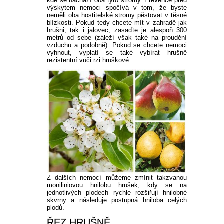
kde se nachází oba tyto stromy. Prevence před
výskytem nemoci spočívá v tom, že byste
neměli oba hostitelské stromy pěstovat v těsné
blízkosti. Pokud tedy chcete mít v zahradě jak
hrušni, tak i jalovec, zasaďte je alespoň 300
metrů od sebe (záleží však také na proudění
vzduchu a podobně). Pokud se chcete nemoci
vyhnout, vyplatí se také vybírat hrušně
rezistentní vůči rzi hruškové.
Z dalších nemocí můžeme zmínit takzvanou
moniliniovou hnilobu hrušek, kdy se na
jednotlivých plodech rychle rozšiřují hnilobné
skvrny a následuje postupná hniloba celých
plodů.
ŘEZ HRUŠNĚ