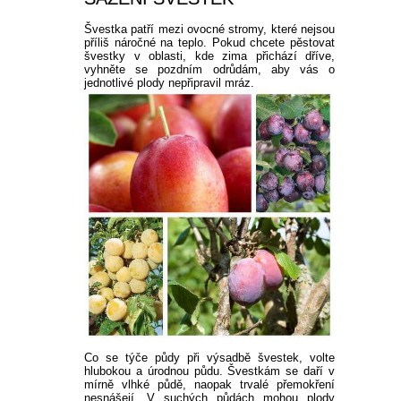
Švestka patří mezi ovocné stromy, které nejsou
příliš náročné na teplo. Pokud chcete pěstovat
švestky v oblasti, kde zima přichází dříve,
vyhněte se pozdním odrůdám, aby vás o
jednotlivé plody nepřipravil mráz.
Co se týče půdy při výsadbě švestek, volte
hlubokou a úrodnou půdu. Švestkám se daří v
mírně vlhké půdě, naopak trvalé přemokření
nesnášejí. V suchých půdách mohou plody