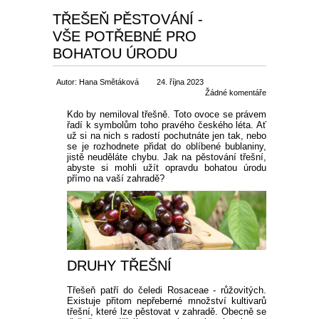
TŘEŠEŇ PĚSTOVÁNÍ -
VŠE POTŘEBNÉ PRO
BOHATOU ÚRODU
Autor: Hana Smětáková
24. října 2023
Žádné komentáře
Kdo by nemiloval třešně. Toto ovoce se právem
řadí k symbolům toho pravého českého léta. Ať
už si na nich s radostí pochutnáte jen tak, nebo
se je rozhodnete přidat do oblíbené bublaniny,
jistě neuděláte chybu. Jak na pěstování třešní,
abyste si mohli užít opravdu bohatou úrodu
přímo na vaší zahradě?
DRUHY TŘEŠNÍ
Třešeň patří do čeledi Rosaceae - růžovitých.
Existuje přitom nepřeberné množství kultivarů
třešní, které lze pěstovat v zahradě. Obecně se