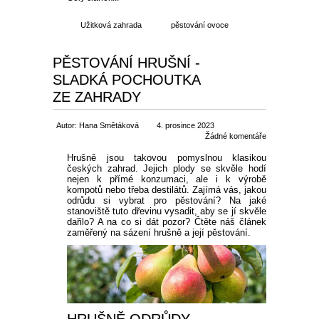
Užitková zahrada
pěstování ovoce
PĚSTOVÁNÍ HRUŠNÍ -
SLADKÁ POCHOUTKA
ZE ZAHRADY
Autor: Hana Smětáková
4. prosince 2023
Žádné komentáře
Hrušně jsou takovou pomyslnou klasikou
českých zahrad. Jejich plody se skvěle hodí
nejen k přímé konzumaci, ale i k výrobě
kompotů nebo třeba destilátů. Zajímá vás, jakou
odrůdu si vybrat pro pěstování? Na jaké
stanoviště tuto dřevinu vysadit, aby se jí skvěle
dařilo? A na co si dát pozor? Čtěte náš článek
zaměřený na sázení hrušně a její pěstování.