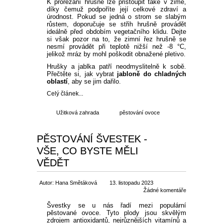
K prořezání hrušně lze přistoupit také v zimě,
díky čemuž podpoříte její celkové zdraví a
úrodnost. Pokud se jedná o strom se slabým
růstem, doporučuje se střih hrušně provádět
ideálně před obdobím vegetačního klidu. Dejte
si však pozor na to, že zimní řez hrušně se
nesmí provádět při teplotě nižší než -8 °C,
jelikož mráz by mohl poškodit obnažené pletivo.
Hrušky a jablka patří neodmyslitelně k sobě.
Přečtěte si, jak vybrat
jabloně do chladných
oblastí
, aby se jim dařilo.
Celý článek...
Užitková zahrada
pěstování ovoce
PĚSTOVÁNÍ ŠVESTEK -
VŠE, CO BYSTE MĚLI
VĚDĚT
Autor: Hana Smětáková
13. listopadu 2023
Žádné komentáře
Švestky se u nás řadí mezi populární
pěstované ovoce. Tyto plody jsou skvělým
zdrojem antioxidantů, nejrůznějších vitamínů a