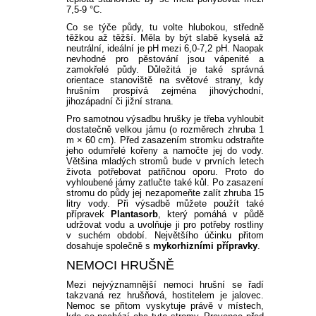
7,5-9 °C.
Co se týče půdy, tu volte hlubokou, středně
těžkou až těžší. Měla by být slabě kyselá až
neutrální, ideální je pH mezi 6,0-7,2 pH. Naopak
nevhodné pro pěstování jsou vápenité a
zamokřelé půdy. Důležitá je také správná
orientace stanoviště na světové strany, kdy
hrušním prospívá zejména jihovýchodní,
jihozápadní či jižní strana.
Pro samotnou výsadbu hrušky je třeba vyhloubit
dostatečně velkou jámu (o rozměrech zhruba 1
m × 60 cm). Před zasazením stromku odstraňte
jeho odumřelé kořeny a namočte jej do vody.
Většina mladých stromů bude v prvních letech
života potřebovat patřičnou oporu. Proto do
vyhloubené jámy zatlučte také kůl. Po zasazení
stromu do půdy jej nezapomeňte zalít zhruba 15
litry vody. Při výsadbě můžete použít také
přípravek
Plantasorb
, který pomáhá v půdě
udržovat vodu a uvolňuje ji pro potřeby rostliny
v suchém období. Největšího účinku přitom
dosahuje společně s
mykorhizními přípravky
.
NEMOCI HRUŠNĚ
Mezi nejvýznamnější nemoci hrušní se řadí
takzvaná rez hrušňová, hostitelem je jalovec.
Nemoc se přitom vyskytuje právě v místech,