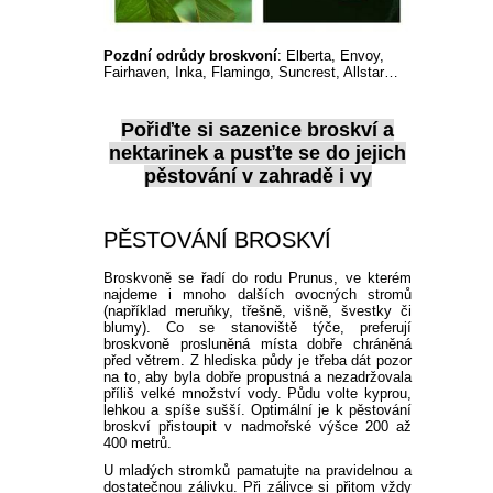
PLEKTRANT
VĚJÍŘOVKA
ECHINACEA
POPENEC
Pozdní odrůdy broskvoní
: Elberta, Envoy,
SCAEVOLA
Fairhaven, Inka, Flamingo, Suncrest, Allstar…
TAŘICE
OSTRUHATKA
Pořiďte si
sazenice broskví a
NETÝKAVKA
nektarinek
a pusťte se do jejich
HELICHRYSUM
pěstování v zahradě i vy
OSTEOSPERMUM
PĚSTOVÁNÍ BROSKVÍ
Broskvoně se řadí do rodu Prunus, ve kterém
ISOTOMA
najdeme i mnoho dalších ovocných stromů
(například meruňky, třešně, višně, švestky či
blumy). Co se stanoviště týče, preferují
VITÁLKA
broskvoně prosluněná místa dobře chráněná
před větrem. Z hlediska půdy je třeba dát pozor
na to, aby byla dobře propustná a nezadržovala
PRYŠEC
příliš velké množství vody. Půdu volte kyprou,
lehkou a spíše sušší. Optimální je k pěstování
broskví přistoupit v nadmořské výšce 200 až
400 metrů.
EURYOPS
U mladých stromků pamatujte na pravidelnou a
dostatečnou zálivku. Při zálivce si přitom vždy