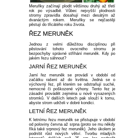
Meruňky začínají plodit většinou druhý až třetí
rok po výsadbě. Vůbec nejvyšší plodnosti
stromy zpravidla dosahují mezi desátým až
dvanáctým rokem. Meruňky se nejčastěji
pěstují do třicátého roku života.
ŘEZ MERUNĚK
Jednou z velmi důležitou disciplínou při
pěstování tohoto ovocného stromu je
bezpochyby správné stříhání meruněk. Kdy po
jakém řezu sáhnout?
JARNÍ ŘEZ MERUNĚK
Jarní řez meruněk se provádí v období od
začátku rašení až do května. Jedná se o
výchovný řez, při kterém se odstraňují suché,
nemocné či poškozené výhony. Tento řez je
zásadní provádět zejména u nově vysazených
stromků. V dalších letech pak slouží k tomu,
abyste strom udrželi v dobré kondici.
LETNÍ ŘEZ MERUNĚK
K letnímu řezu meruněk se přistupuje v období
od poloviny června až srpna (proto se mu někdy
říká také srpnový řez meruněk). Jeho úkolem je
podnítit růst nových větví. Tvorbu mladých