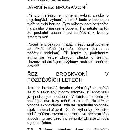
JARNÍ ŘEZ BROSKVONÍ
Při prvním řezu je nutné si vybrat zhruba 5
nejsilnějších výhonů, z nichž bude v budoucnu
tvořena celá koruna. Tyto výhony poté seřízněte
na zhruba 3 narašené pupeny. Pamatujte na to,
že poslední pupen musí směřovat z koruny
směrem ven.
Pokud je broskvoň mladá, k řezu přistupujeme
až třikrát ročně (na jaře, během léta a na
začátku podzimu). Při letním a podzimním
střihu se větve zkracují zhruba o třetinu.
Rovněž odstraňujeme výhony rostoucí směrem
dovnitř.
ŘEZ BROSKVONÍ V
POZDĚJŠÍCH LETECH
Jakmile broskvoň dosáhne věku čtyř let, stává
se z ní takzvaný plodný stromek, k jehož řezu
již přistupujeme odlišně. V tomto momentě již
stačí jen dva řezy ročně, nikoliv tři. Na jaře je
vhodné zkontrolovat, zda se terminální výhonek
nijak neprodlužoval. Silné výhonky zkraťte,
slabé můžete rovnou odstranit. Na přelomu léta
a podzimu pak všechny výhonky zkraťte zhruba
o jednu třetinu.
TIP: Zatímco broskve jsou v českých