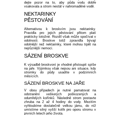
dejte pozor na to, aby půda vodu dobře
vsakovala a strom nestál v nahromaděné vodě.
NEKTARINKY
PĚSTOVÁNÍ
Alternativou k broskvím jsou nektarinky.
Pravidla pro jejich pěstování přitom platí
prakticky totožné. Rozdíl však může spočívat v
odolnosti. Broskve totiž zpravidla bývají
odolnější než nektarinky, které mohou trpět na
nejrůznější nemoci.
SÁZENÍ BROSKVE
K výsadbě broskvoní je vhodné přistoupit spíše
na jaře. Výjimkou však nejsou ani situace, kdy
stromky do půdy usadíte v podzimních
měsících.
SÁZENÍ BROSKVE NA JAŘE
V obou případech je nutné pamatovat na
odstranění veškerých poškozených a
odumřelých kořínků. Následně strom postavte
zhruba na 2 až 4 hodiny do vody. Mezitím
vyhloubíme dostatečně velkou jámu, do níž
umístíme silný vyšší kolík pro oporu stromu v
prvních letech jeho života.