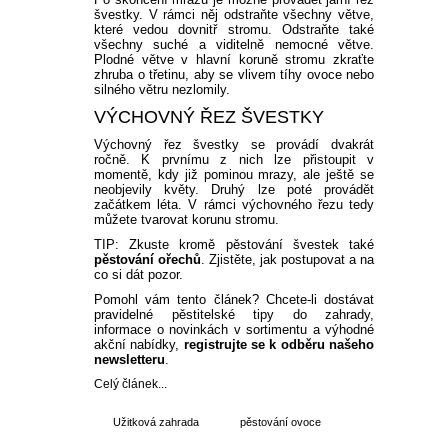
švestky. V rámci něj odstraňte všechny větve,
které vedou dovnitř stromu. Odstraňte také
všechny suché a viditelně nemocné větve.
Plodné větve v hlavní koruně stromu zkraťte
zhruba o třetinu, aby se vlivem tíhy ovoce nebo
silného větru nezlomily.
VÝCHOVNÝ ŘEZ ŠVESTKY
Výchovný řez švestky se provádí dvakrát
ročně. K prvnímu z nich lze přistoupit v
momentě, kdy již pominou mrazy, ale ještě se
neobjevily květy. Druhý lze poté provádět
začátkem léta. V rámci výchovného řezu tedy
můžete tvarovat korunu stromu.
TIP: Zkuste kromě pěstování švestek také
pěstování ořechů
. Zjistěte, jak postupovat a na
co si dát pozor.
Pomohl vám tento článek? Chcete-li dostávat
pravidelné pěstitelské tipy do zahrady,
informace o novinkách v sortimentu a výhodné
akční nabídky,
registrujte se k odběru našeho
newsletteru
.
Celý článek...
Užitková zahrada
pěstování ovoce