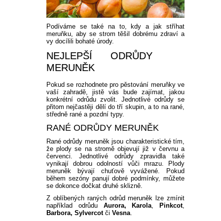
Podíváme se také na to, kdy a jak stříhat
meruňku, aby se strom těšil dobrému zdraví a
vy docílili bohaté úrody.
NEJLEPŠÍ ODRŮDY
MERUNĚK
Pokud se rozhodnete pro pěstování meruňky ve
vaší zahradě, jistě vás bude zajímat, jakou
konkrétní odrůdu zvolit. Jednotlivé odrůdy se
přitom nejčastěji dělí do tří skupin, a to na rané,
středně rané a pozdní typy.
RANÉ ODRŮDY MERUNĚK
Rané odrůdy meruněk jsou charakteristické tím,
že plody se na stromě objevují již v červnu a
červenci. Jednotlivé odrůdy zpravidla také
vynikají dobrou odolností vůči mrazu. Plody
meruněk bývají chuťově vyvážené. Pokud
během sezóny panují dobré podmínky, můžete
se dokonce dočkat druhé sklizně.
Z oblíbených raných odrůd meruněk lze zmínit
například odrůdu
Aurora, Karola
,
Pinkcot
,
Barbora, Sylvercot
či
Vesna
.