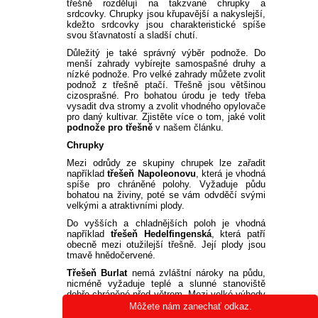
třešně rozdělují na takzvané chrupky a
srdcovky. Chrupky jsou křupavější a nakyslejší,
kdežto srdcovky jsou charakteristické spíše
svou šťavnatostí a sladší chutí.
Důležitý je také správný výběr podnože. Do
menší zahrady vybírejte samospašné druhy a
nízké podnože. Pro velké zahrady můžete zvolit
podnož z třešně ptačí. Třešně jsou většinou
cizosprašné. Pro bohatou úrodu je tedy třeba
vysadit dva stromy a zvolit vhodného opylovače
pro daný kultivar. Zjistěte více o tom, jaké volit
podnože pro třešně
v našem článku.
Chrupky
Mezi odrůdy ze skupiny chrupek lze zařadit
například
třešeň Napoleonovu
, která je vhodná
spíše pro chráněné polohy. Vyžaduje půdu
bohatou na živiny, poté se vám odvděčí svými
velkými a atraktivními plody.
Do vyšších a chladnějších poloh je vhodná
například
třešeň Hedelfingenská
, která patří
obecně mezi otužilejší třešně. Její plody jsou
tmavě hnědočervené.
Třešeň Burlat
nemá zvláštní nároky na půdu,
nicméně vyžaduje teplé a slunné stanoviště
dobře chráněné před větrem. Mezi velké výhody
této třešně lze zařadit fakt, že její plody nemají
Môžete nám zanechať odkaz.
tendenci vlivem deště praskat.