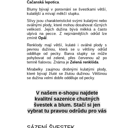
Čačanská lepotica
.
Blumy bývají v porovnání se švestkami větší,
kulatější a mívají měkčí slupku.
Slívy jsou charakteristické svými kulatými nebo
oválnými plody, které mohou dosahovat různých
velikostí. Jejich dužina bývá měkká a často
ulpívá na pecce. Z nejznámějších odrůd lze
zmínit
Opál
.
Renklody mají větší, kulaté i oválné plody s
pevnou dužinou, která se u většiny odrůd
odděluje od pecky. Barva slupky se může
pohybovat od zelené, přes červenou až po
temně fialovou. Známa je
Zelená renklóda
.
Mirabelky zaujmou drobnými kulatými plody,
které bývají žluté se žlutou dužinou. Většinou
se dužina velmi dobře odděluje od pecky.
V našem e-shopu najdete
kvalitní
sazenice chutných
švestek a blum
. Stačí si jen
vybrat tu pravou odrůdu pro vás
SÁZENÍ ŠVESTEK