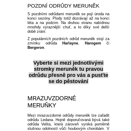
POZDNÍ ODRŮDY MERUNĚK
S pozdními odrůdami meruněk se pojí úroda na
konci sezóny. Plody totiž dozrávají až na konci
léta a na podzim. Na druhou stranu nabídnou
mnohdy výraznější chuť, a to díky své delší
době zrání.
Z populárních pozdních odrůd meruněk stojí za
zmínku odrůda
Harlayne
,
Harogem
či
Bergeron
.
Vyberte si mezi jednotlivými
stromky meruněk
tu pravou
odrůdu přesně pro vás a pusťte
se do pěstování
MRAZUVZDORNÉ
MERUŇKY
Mezi mrazuvzdorné odrůdy meruněk lze zařadit
odrůdu Ledana. Hojně doporučovaná bývá také
odrůda Velita, která zároveň vyniká poměrně
slušnou odolností vůči houbovým chorobám. V