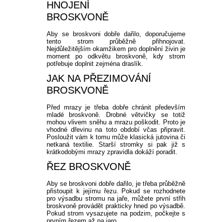
HNOJENÍ
BROSKVONĚ
Aby se broskvoni dobře dařilo, doporučujeme
tento strom průběžně přihnojovat.
Nejdůležitějším okamžikem pro doplnění živin je
moment po odkvětu broskvoně, kdy strom
potřebuje doplnit zejména draslík.
JAK NA PŘEZIMOVÁNÍ
BROSKVONĚ
Před mrazy je třeba dobře chránit především
mladé broskvoně. Drobné větvičky se totiž
mohou vlivem sněhu a mrazu poškodit. Proto je
vhodné dřevinu na toto období včas připravit.
Posloužit vám k tomu může klasická jutovina či
netkaná textilie. Starší stromky si pak již s
krátkodobými mrazy zpravidla dokáží poradit.
ŘEZ BROSKVONĚ
Aby se broskvoni dobře dařilo, je třeba průběžně
přistoupit k jejímu řezu. Pokud se rozhodnete
pro výsadbu stromu na jaře, můžete první střih
broskvoně provádět prakticky hned po výsadbě.
Pokud strom vysazujete na podzim, počkejte s
prvním řezem až na jaro.