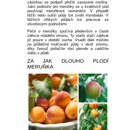
zásluhou se podpoří přežití zasazené rostliny.
Jako podnože pro meruňky se u kvalitních půd
používají meruňkové semenáče. V případě
těžší nebo sušší půdy lze zvolit myrobalán. V
těžších vlhkých půdách lze pracovat se
slivoňovými podnožemi.
Péče o meruňky spočívá především v časté
zálivce mladého stromu. Ty starší stačí zalévat
již pouze v období sucha. Vsadit dále můžete
na průběžné mulčování půdy v okolí stromu,
díky čemuž potlačíte růst plevele a zadržíte
vláhu v půdě.
ZA JAK DLOUHO PLODÍ
MERUŇKA