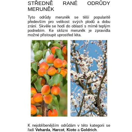
STŘEDNĚ RANÉ ODRŮDY
MERUNĚK
Tyto odrůdy meruněk se těší popularitě
především pro velikost svých plodů a dobu
zrání. Skvěle se hodí do oblastí s mírně teplým
podnebím. Ke sklizni meruněk je zpravidla
možné přistoupit uprostřed léta.
K nejoblíbenějším odrůdám v této kategorii se
řadí
Veharda
,
Harcot
,
Kioto
a
Goldrich
.