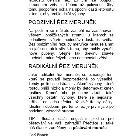
letorostů delších než 25 cm lze podpořit
zkrácením větví o třetinu až polovinu. Díky
tomu podpoříme očka na spodní části letorostu
k tomu, aby tvořila další výhony.
PODZIMNÍ ŘEZ MERUNĚK
Na podzim se můžete zaměřit na zastřihování
větvemi obtěžkaných stromů, u kterých se
jednotlivým větvím nedostává dostatek světla.
Bez podzimního řezu by meruňka nemusela mít
na jaře dostatek síly k tomu, aby mohly vyrašit
nové pupeny. Stejně tak dřevinu zbavte
suchých, odumřelých nebo nemocných větví.
RADIKÁLNÍ ŘEZ MERUNĚK
Jako radikální řez meruněk se označuje ten,
který se provádí bezprostředně po výsadbě.
Tehdy je třeba odstranit veškeré výhony, které
rostou příliš nízko a mohly by deformovat kmen
rostliny. Kromě toho je nutné zkrátit také
všechny ostatní výhony, které se nejčastěji
stříhají na jednu třetinu až dvě třetiny délky.
Ideálním obdobím pro tento řez je první jaro po
podzimní výsadbě stromu.
TIP: Hledáte další originální plodinu pro
pěstování ve vaší zahradě? Přečtěte si také
náš článek zaměřený na
pěstování moruše
.
Celý článek...