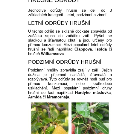
HRUŠNĚ ODRŮDY
Jednotlivé odrůdy hrušní se dělí do 3
základních kategorií - letní, podzimní a zimní.
LETNÍ ODRŮDY HRUŠNÍ
U těchto odrůd se sklizně dočkáte zpravidla od
začátku srpna do začátku září. Pyšní se
sladkou a šťavnatou chutí a jsou určeny pro
přímou konzumaci. Mezi populární letní odrůdy
hrušní se řadí například
Clappova
,
Isolda
či
hrušeň
Williamsova
.
PODZIMNÍ ODRŮDY HRUŠNÍ
Podzimní hrušky zpravidla zrají v září. Jejich
dužina je příjemně nasládlá, šťavnatá a
rozplývavá. Tyto odrůdy se rovněž hodí buď pro
přímou konzumaci, nebo krátkodobé
uskladnění. Mezi populární podzimní druhy
hrušní se řadí například
Hardyho máslovka
,
Armida
či
Mramornaja
.