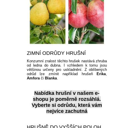
ZIMNÍ ODRŮDY HRUŠNÍ
Konzumní zralost těchto hrušek nastává zhruba
od ledna do dubna. I vzhledem k tomu jsou
většinou určeny pro uskladnění. Z oblíbených
odrůd lze zmínit například hrušeň
Erika
,
Amfora
či
Blanka
.
Nabídka hrušní
v našem e-
shopu je poměrně rozsáhlá.
Vyberte si odrůdu, která vám
nejvíce zachutná
HRUŠNĚ DO VYŠŠÍCH POLOH