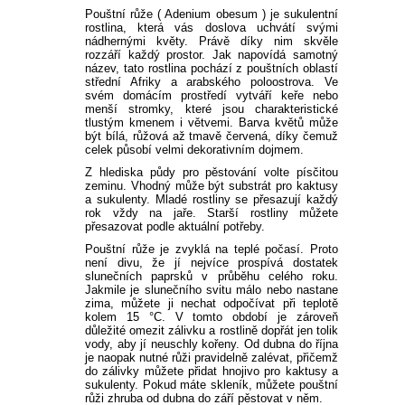
PLODOVÁ ZELENINA
BIO SEMENA
KVETOUCÍ KEŘE NA
Pouštní růže ( Adenium obesum ) je sukulentní
SLUNCE
rostlina, která vás doslova uchvátí svými
VELKOKVĚTÉ
BALKONOVKY NA PŘÍMÉ
PRÍSLUŠENSTVÍ K
OKRASNÉ SMRKY
PLAMÉNKY
ČAJOHYBRIDY
OKRASNÉ TRÁVY NÍZKÉ
TRVALKY
BÍLÉ A LESNÍ JAHODY
REZISTENTNÍ JABLONĚ
ŠVESTKY A BLUMY
OSTRUŽINY
FIKOVNÍK
SAZENICE ZELENINY
SLEVA 10 %
nádhernými květy. Právě díky nim skvěle
KOŘENOVÁ ZELENINA
SUBSTRÁTY A ZEMINY
SLUNCE
BALKÓNOVÝM ROSTLINÁM
rozzáří každý prostor. Jak napovídá samotný
KEŘE KVETOUCÍ V LÉTĚ
název, tato rostlina pochází z pouštních oblastí
OSTATNÍ
JEHLIČNANY NA KMÍNKU
KVETOUCÍ POPÍNAVÉ
MNOHOKVĚTÉ RŮŽE
KOSTŘAVY
OKRASNÉ TRÁVY VYSOKÉ
VYSOKÉ TRVALKY
ŽIVÉ PLOTY
SLOUPOVITÉ JABLONĚ
MERUŇKY
ANGREŠT
HURMIKAKI
SAZENICE RAJČAT
PŘÍSLUŠENSTVÍ K
střední Afriky a arabského poloostrova. Ve
LUSKOVÁ ZELENINA
NEMESIA
BALKONOVÉ KVĚTINY DO
ROSTLINY
UŽITKOVÉ ZAHRADĚ
svém domácím prostředí vytváří keře nebo
menší stromky, které jsou charakteristické
STÍNU / POLOSTÍNU
KEŘE KVETOUCÍ V ZIMĚ
ZAKRSLÉ JEHLIČNANY
STROMKOVÉ RŮŽE
OSTŘICE
KORTADÉRIE
NÍZKÉ TRVALKY
ŽIVÝ PLOT NEOPADAVÝ
HORTENZIE
BROSKVE A NEKTARINKY
MALINY
KIWI
SAZENICE OKUREK
tlustým kmenem i větvemi. Barva květů může
KOŠŤÁLOVÁ ZELENINA
být bílá, růžová až tmavě červená, díky čemuž
ČERNOOKÁ ZUZANA
celek působí velmi dekorativním dojmem.
AFRICKÁ KOPŘIVA
ROSTLINY OKRASNÉ
JEHLIČNATÉ STROMY
NÍZKÉ OKRASNÉ TRÁVY
OZDOBNICE
TRVALKY DO STÍNU
ŽIVÝ PLOT OPADAVÝ
HORTENZIE LATNATÉ
SOLITÉRY
ZAKRSLÉ OVOCNÉ STROMY
RYBÍZ
MUCHOVNÍK
SADBOVÉ BRAMBORY
Z hlediska půdy pro pěstování volte písčitou
LISTEM
CIBULOVÁ ZELENINA
SPORÝŠ
OSTATNÍ
OSTATNÍ
zeminu. Vhodný může být substrát pro kaktusy
a sukulenty. Mladé rostliny se přesazují každý
POVÍJNICE
PABAMBUS
ČECHRAVY
JARNÍ TRVALKY
HORTENZIE VELKOLISTÉ
PŘÍSLUŠENSTVÍ K
RAKYTNÍK ŘEŠETLÁKOVÝ
SLADKÉ BRAMBORY
rok vždy na jaře. Starší rostliny můžete
OKRASNÁ KOPŘIVA
SEMENÁ NA KLÍČKY
přesazovat podle aktuální potřeby.
HVOZDÍK
OKRASNÉ ZAHRADĚ
DIANTHUS
Pouštní růže je zvyklá na teplé počasí. Proto
DOCHAN
DLUŽICHY
LETNÍ TRVALKY
HORTENZIE
ZIMOLEZ KAMČATSKÝ
SADBOVÝ ČESNEK
není divu, že jí nejvíce prospívá dostatek
IPOMOEA
OSTATNÍ SEMÍNKA
KOPRETINA
STROMEČKOVITÉ
slunečních paprsků v průběhu celého roku.
ZELENINY
Jakmile je slunečního svitu málo nebo nastane
BAKOPA
VYSOKÉ TRAVINY OSTATNÍ
BOHYŠKY
PODZIMNÍ TRVALKY
OŘECHY A LÍSKY
MEDVĚDÍ ČESNEK
zima, můžete ji nechat odpočívat při teplotě
DICHONDRA
kolem 15 °C. V tomto období je zároveň
DVOUZUBEC
MODRÉ HORTENZIE
důležité omezit zálivku a rostlině dopřát jen tolik
LOBELKY
vody, aby jí neuschly kořeny. Od dubna do října
SKALNIČKY
OSTATNÍ NETRADIČNÍ
ZELENINOVÉ SAZENICE
PLECTRANTHUS
je naopak nutné růži pravidelně zalévat, přičemž
ŠTÍROVNÍK
OSTATNÍ
do zálivky můžete přidat hnojivo pro kaktusy a
LOTUS
sukulenty. Pokud máte skleník, můžete pouštní
LEVANDULE
růži zhruba od dubna do září pěstovat v něm.
SMIL