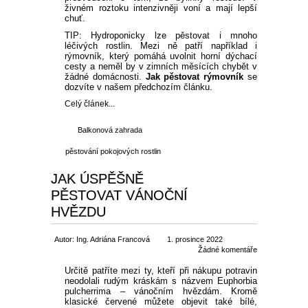
živném roztoku intenzivněji voní a mají lepší
chuť.
TIP: Hydroponicky lze pěstovat i mnoho
léčivých rostlin. Mezi ně patří například i
rýmovník, který pomáhá uvolnit horní dýchací
cesty a neměl by v zimních měsících chybět v
žádné domácnosti.
Jak pěstovat rýmovník
se
dozvíte v našem předchozím článku.
Celý článek...
Balkonová zahrada
pěstování pokojových rostlin
JAK ÚSPĚŠNĚ
PĚSTOVAT VÁNOČNÍ
HVĚZDU
Autor: Ing. Adriána Francová
1. prosince 2022
Žádné komentáře
Určitě patříte mezi ty, kteří při nákupu potravin
neodolali rudým kráskám s názvem Euphorbia
pulcherrima – vánočním hvězdám. Kromě
klasické červené můžete objevit také bílé,