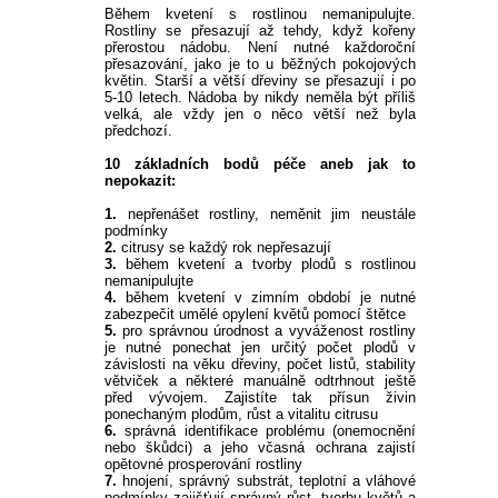
Během kvetení s rostlinou nemanipulujte.
Rostliny se přesazují až tehdy, když kořeny
přerostou nádobu. Není nutné každoroční
přesazování, jako je to u běžných pokojových
květin. Starší a větší dřeviny se přesazují i po
5-10 letech. Nádoba by nikdy neměla být příliš
velká, ale vždy jen o něco větší než byla
předchozí.
10 základních bodů péče aneb jak to
nepokazit:
1.
nepřenášet rostliny, neměnit jim neustále
podmínky
2.
citrusy se každý rok nepřesazují
3.
během kvetení a tvorby plodů s rostlinou
nemanipulujte
4.
během kvetení v zimním období je nutné
zabezpečit umělé opylení květů pomocí štětce
5.
pro správnou úrodnost a vyváženost rostliny
je nutné ponechat jen určitý počet plodů v
závislosti na věku dřeviny, počet listů, stability
větviček a některé manuálně odtrhnout ještě
před vývojem. Zajistíte tak přísun živin
ponechaným plodům, růst a vitalitu citrusu
6.
správná identifikace problému (onemocnění
nebo škůdci) a jeho včasná ochrana zajistí
opětovné prosperování rostliny
7.
hnojení, správný substrát, teplotní a vláhové
podmínky zajišťují správný růst, tvorbu květů a