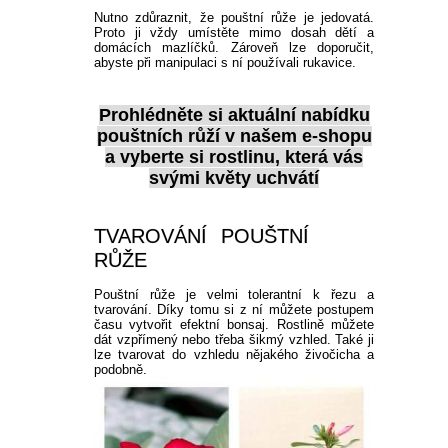
PLEKTRANT
Nutno zdůraznit, že pouštní růže je jedovatá.
VĚJÍŘOVKA
Proto ji vždy umístěte mimo dosah dětí a
ECHINACEA
POPENEC
domácích mazlíčků. Zároveň lze doporučit,
SCAEVOLA
abyste při manipulaci s ní používali rukavice.
TAŘICE
OSTRUHATKA
Prohlédněte si
aktuální nabídku
NETÝKAVKA
pouštních růží
v našem e-shopu
HELICHRYSUM
a vyberte si rostlinu, která vás
svými květy uchvátí
OSTEOSPERMUM
TVAROVÁNÍ POUŠTNÍ
ISOTOMA
RŮŽE
Pouštní růže je velmi tolerantní k řezu a
VITÁLKA
tvarování. Díky tomu si z ní můžete postupem
času vytvořit efektní bonsaj. Rostlině můžete
dát vzpřímený nebo třeba šikmý vzhled. Také ji
PRYŠEC
lze tvarovat do vzhledu nějakého živočicha a
podobně.
EURYOPS