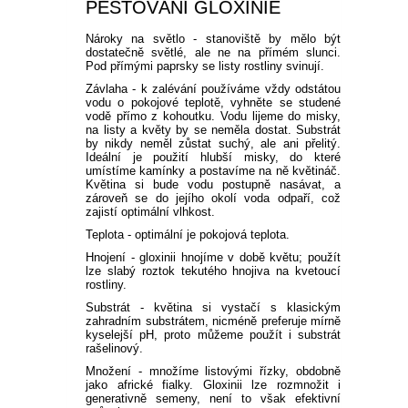
PĚSTOVÁNÍ GLOXINIE
Nároky na světlo - stanoviště by mělo být
dostatečně světlé, ale ne na přímém slunci.
Pod přímými paprsky se listy rostliny svinují.
Závlaha - k zalévání používáme vždy odstátou
vodu o pokojové teplotě, vyhněte se studené
vodě přímo z kohoutku. Vodu lijeme do misky,
na listy a květy by se neměla dostat. Substrát
by nikdy neměl zůstat suchý, ale ani přelitý.
Ideální je použití hlubší misky, do které
umístíme kamínky a postavíme na ně květináč.
Květina si bude vodu postupně nasávat, a
zároveň se do jejího okolí voda odpaří, což
zajistí optimální vlhkost.
Teplota - optimální je pokojová teplota.
Hnojení - gloxinii hnojíme v době květu; použít
lze slabý roztok tekutého hnojiva na kvetoucí
rostliny.
Substrát - květina si vystačí s klasickým
zahradním substrátem, nicméně preferuje mírně
kyselejší pH, proto můžeme použít i substrát
rašelinový.
Množení - množíme listovými řízky, obdobně
jako africké fialky. Gloxinii lze rozmnožit i
generativně semeny, není to však efektivní