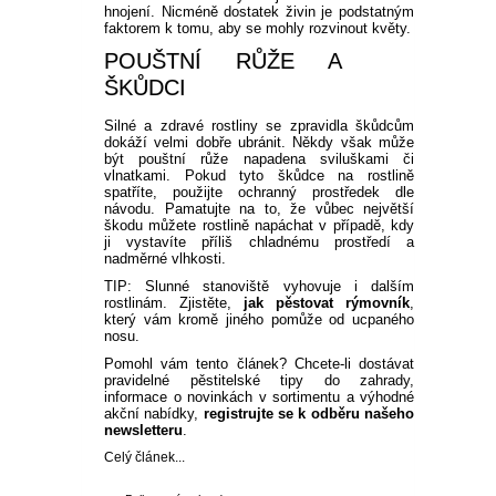
hnojení. Nicméně dostatek živin je podstatným
faktorem k tomu, aby se mohly rozvinout květy.
POUŠTNÍ RŮŽE A
ŠKŮDCI
Silné a zdravé rostliny se zpravidla škůdcům
dokáží velmi dobře ubránit. Někdy však může
být pouštní růže napadena sviluškami či
vlnatkami. Pokud tyto škůdce na rostlině
spatříte, použijte ochranný prostředek dle
návodu. Pamatujte na to, že vůbec největší
škodu můžete rostlině napáchat v případě, kdy
ji vystavíte příliš chladnému prostředí a
nadměrné vlhkosti.
TIP: Slunné stanoviště vyhovuje i dalším
rostlinám. Zjistěte,
jak pěstovat rýmovník
,
který vám kromě jiného pomůže od ucpaného
nosu.
Pomohl vám tento článek? Chcete-li dostávat
pravidelné pěstitelské tipy do zahrady,
informace o novinkách v sortimentu a výhodné
akční nabídky,
registrujte se k odběru našeho
newsletteru
.
Celý článek...