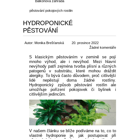
Balkonová zahrada
pěstování pokojových rostlin
HYDROPONICKÉ
PĚSTOVÁNÍ
Autor: Monika Brešťanská
20. prosince 2022
Žádné komentáře
S klasickým pěstováním v zemině se pojí
mnoho výhod, ale i nevýhod. Mezi hlavní
nevýhody patří zejména tvorba plísní a různých
patogenů v substrátu, které mohou dráždit
alergiky. To bývá často důvodem, proč citlivější
lidé nepěstují doma žádné rostliny.
Hydroponický způsob pěstování rostlin ale
umožňuje pořízení pokojovek či bylinek i
citlivějším jedincům.
V našem článku se blíže podíváme na to, co to
vlastně hydroponie je, jak postupovat při