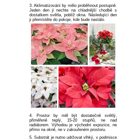
3. Aklimatizování by mělo proběhnout postupně.
Jeden den ji nechte na chladnější chodbě s
dostatkem světla, poblíž okna. Následující den
ji přemístěte do pokoje, kde bude nastálo.
4. Prostor by měl být dostatečně světlý,
přiměřeně teplý, 15-20 stupňů, ne nad
radiátorem. Výhodou je východní expozice, ne
přímo na okně, ne v zakouřeném prostoru.
5. Substrát je nutno udržovat vlhký, v podmisce