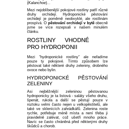
(
Kalanchoe
)...
Mezi nejoblíbenější pokojové rostliny patří různé
druhy orchidejí. Hydroponické pěstování
orchidejí je poměrně neobvyklé, ale rostlinám
prospívá. O
pěstování orchidejí v bytě
obecně
jsme se více rozepsali v našem minulém
článku.
ROSTLINY VHODNÉ
PRO HYDROPONII
Mezi “hydroponické rostliny” ale neřadíme
pouze ty pokojové. Tímto způsobem lze
pěstovat také některé druhy zeleniny, drobného
ovoce nebo bylin.
HYDROPONICKÉ PĚSTOVÁNÍ
ZELENINY
Asi nejběžnější zeleninou pěstovanou
hydroponicky je ta listová - saláty všeho druhu,
špenát, rukola a další se pěstují pouze v
roztoku velmi často nejen u velkopěstitelů, ale
také ve sklenících zahrádkářů. Zelenina roste
rychle, potřebuje méně místa a není třeba ji
pravidelně zalévat, což ušetří mnoho práce.
Navíc se často chráněná před některými druhy
škůdců a chorob.