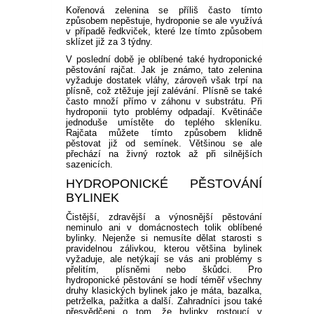
Kořenová zelenina se příliš často tímto
způsobem nepěstuje, hydroponie se ale využívá
v případě ředkviček, které lze tímto způsobem
sklízet již za 3 týdny.
V poslední době je oblíbené také hydroponické
pěstování rajčat. Jak je známo, tato zelenina
vyžaduje dostatek vláhy, zároveň však trpí na
plísně, což ztěžuje její zalévání. Plísně se také
často množí přímo v záhonu v substrátu. Při
hydroponii tyto problémy odpadají. Květináče
jednoduše umístěte do teplého skleníku.
Rajčata můžete tímto způsobem klidně
pěstovat již od semínek. Většinou se ale
přechází na živný roztok až při silnějších
sazenicích.
HYDROPONICKÉ PĚSTOVÁNÍ
BYLINEK
Čistější, zdravější a výnosnější pěstování
neminulo ani v domácnostech tolik oblíbené
bylinky. Nejenže si nemusíte dělat starosti s
pravidelnou zálivkou, kterou většina bylinek
vyžaduje, ale netýkají se vás ani problémy s
přelitím, plísněmi nebo škůdci. Pro
hydroponické pěstování se hodí téměř všechny
druhy klasických bylinek jako je máta, bazalka,
petrželka, pažitka a další. Zahradníci jsou také
přesvědčeni o tom, že bylinky rostoucí v