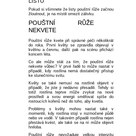
LISTŮ
Pokud si všimnete že listy pouštní růže začnou
žloutnout, je na místě omezit zálivku.
POUŠTNÍ RŮŽE
NEKVETE
Pouštní růže kvete při správné péči několikrát
do roka. První květy se zpravidla objevují v
květnu a červnu, další pak na scénu přichází
koncem léta.
Co ale může stát za tím, že pouštní růže
nekvete vůbec? V prvé řadě to může nastat v
případě, kdy rostlina nemá dostatečný přístup
ke slunečnímu svitu.
Květy se také nemusí na rostlině objevit v
případě, že jste ji nedávno přesadili. Tehdy si
totiž rostlina teprve může zvykat na nové
prostředí a svou energii směřovat spíše do
rostoucích kořenů než do toho, aby kvetla.
Problémy s květy mohou nastat také v
momentě, kdy rostlina stojí v rozmočené půdě
nebo ve vodě. V takovém případě rostlina nejen
přestává kvést, ale také se na ní může objevit
hniloba.
Pouštní růže nevyžaduje velkou intenzitu