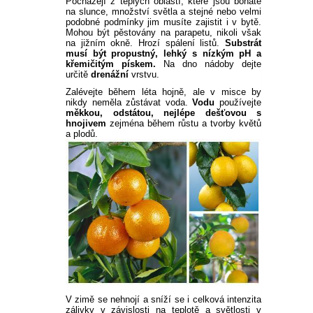
Pocházejí z teplých oblastí, které jsou bohaté
na slunce, množství světla a stejné nebo velmi
podobné podmínky jim musíte zajistit i v bytě.
Mohou být pěstovány na parapetu, nikoli však
na jižním okně. Hrozí spálení listů.
Substrát
musí být propustný, lehký s nízkým pH a
křemičitým pískem.
Na dno nádoby dejte
určitě
drenážní
vrstvu.
Zalévejte během léta hojně, ale v misce by
nikdy neměla zůstávat voda.
Vodu
používejte
měkkou, odstátou, nejlépe dešťovou s
hnojivem
zejména během růstu a tvorby květů
a plodů.
V zimě se nehnojí a sníží se i celková intenzita
zálivky v závislosti na teplotě a světlosti v