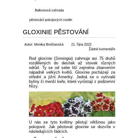
Balkonová zahrada
pěstování pokojových rostlin
GLOXINIE PĚSTOVÁNÍ
Autor: Monika Brešťanská
21. října 2022
Žádné komentáře
Rod gloxínie (
Sinningia
) zahrnuje asi 75 druhů
rozdělených do desítek až stovek různých
odrůd. Ty se od sebe liší zejména zbarvením
nápadně velkých květů. Gloxinie pocházejí ze
střední a jižní Ameriky. Jedná se o vytrvalé
byliny či menší keře, které vyrůstají z podzemní
hlízy.
U nás se tyto květiny pěstují většinou jako
pokojové. Jak pěstovat gloxinie se dozvíte v
následujících řádcích.