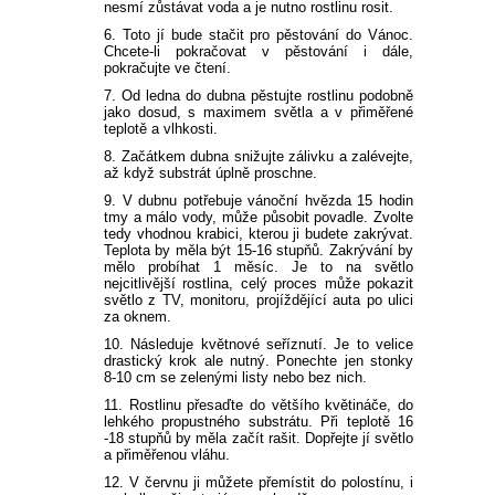
nesmí zůstávat voda a je nutno rostlinu rosit.
6. Toto jí bude stačit pro pěstování do Vánoc.
Chcete-li pokračovat v pěstování i dále,
pokračujte ve čtení.
7. Od ledna do dubna pěstujte rostlinu podobně
jako dosud, s maximem světla a v přiměřené
teplotě a vlhkosti.
8. Začátkem dubna snižujte zálivku a zalévejte,
až když substrát úplně proschne.
9. V dubnu potřebuje vánoční hvězda 15 hodin
tmy a málo vody, může působit povadle. Zvolte
tedy vhodnou krabici, kterou ji budete zakrývat.
Teplota by měla být 15-16 stupňů. Zakrývání by
mělo probíhat 1 měsíc. Je to na světlo
nejcitlivější rostlina, celý proces může pokazit
světlo z TV, monitoru, projíždějící auta po ulici
za oknem.
10. Následuje květnové seříznutí. Je to velice
drastický krok ale nutný. Ponechte jen stonky
8-10 cm se zelenými listy nebo bez nich.
11. Rostlinu přesaďte do většího květináče, do
lehkého propustného substrátu. Při teplotě 16
-18 stupňů by měla začít rašit. Dopřejte jí světlo
a přiměřenou vláhu.
12. V červnu ji můžete přemístit do polostínu, i