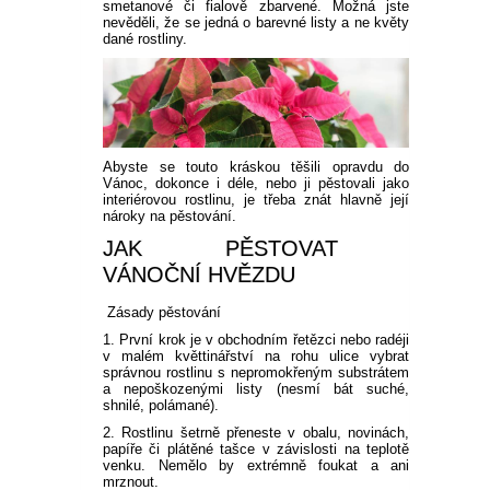
smetanové či fialově zbarvené. Možná jste
nevěděli, že se jedná o barevné listy a ne květy
dané rostliny.
Abyste se touto kráskou těšili opravdu do
Vánoc, dokonce i déle, nebo ji pěstovali jako
interiérovou rostlinu, je třeba znát hlavně její
nároky na pěstování.
JAK PĚSTOVAT
VÁNOČNÍ HVĚZDU
Zásady pěstování
1. První krok je v obchodním řetězci nebo radéji
v malém květtinářství na rohu ulice vybrat
správnou rostlinu s nepromokřeným substrátem
a nepoškozenými listy (nesmí bát suché,
shnilé, polámané).
2. Rostlinu šetrně přeneste v obalu, novinách,
papíře či plátěné tašce v závislosti na teplotě
venku. Nemělo by extrémně foukat a ani
mrznout.