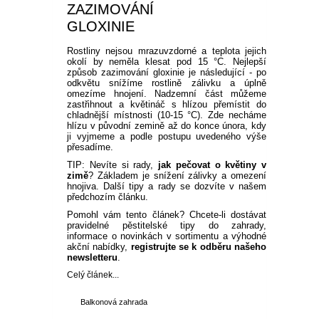
ZAZIMOVÁNÍ
GLOXINIE
Rostliny nejsou mrazuvzdorné a teplota jejich
okolí by neměla klesat pod 15 °C. Nejlepší
způsob zazimování gloxinie je následující - po
odkvětu snížíme rostlině zálivku a úplně
omezíme hnojení. Nadzemní část můžeme
zastřihnout a květináč s hlízou přemístit do
chladnější místnosti (10-15 °C). Zde necháme
hlízu v původní zemině až do konce února, kdy
ji vyjmeme a podle postupu uvedeného výše
přesadíme.
TIP: Nevíte si rady,
jak pečovat o květiny v
zimě
? Základem je snížení zálivky a omezení
hnojiva. Další tipy a rady se dozvíte v našem
předchozím článku.
Pomohl vám tento článek? Chcete-li dostávat
pravidelné pěstitelské tipy do zahrady,
informace o novinkách v sortimentu a výhodné
akční nabídky,
registrujte se k odběru našeho
newsletteru
.
Celý článek...
Balkonová zahrada