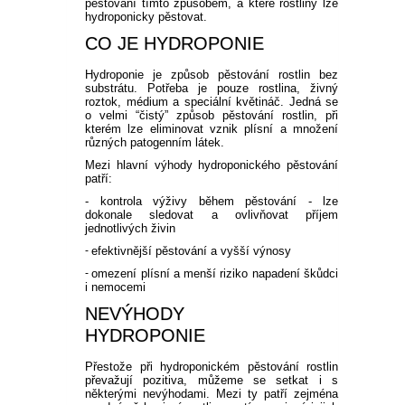
pěstování tímto způsobem, a které rostliny lze
hydroponicky pěstovat.
CO JE HYDROPONIE
Hydroponie je způsob pěstování rostlin bez
substrátu. Potřeba je pouze rostlina, živný
roztok, médium a speciální květináč. Jedná se
o velmi “čistý” způsob pěstování rostlin, při
kterém lze eliminovat vznik plísní a množení
různých patogenním látek.
Mezi hlavní výhody hydroponického pěstování
patří:
- kontrola výživy během pěstování - lze
dokonale sledovat a ovlivňovat příjem
jednotlivých živin
-
efektivnější pěstování a vyšší výnosy
-
omezení plísní a menší riziko napadení škůdci
i nemocemi
NEVÝHODY
HYDROPONIE
Přestože při hydroponickém pěstování rostlin
převažují pozitiva, můžeme se setkat i s
některými nevýhodami. Mezi ty patří zejména