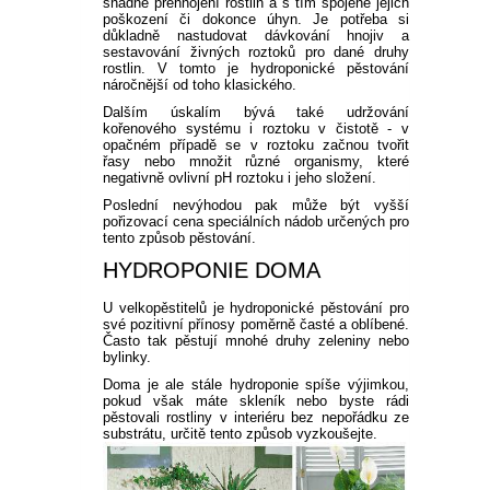
snadné přehnojení rostlin a s tím spojené jejich
poškození či dokonce úhyn. Je potřeba si
důkladně nastudovat dávkování hnojiv a
sestavování živných roztoků pro dané druhy
rostlin. V tomto je hydroponické pěstování
náročnější od toho klasického.
Dalším úskalím bývá také udržování
kořenového systému i roztoku v čistotě - v
opačném případě se v roztoku začnou tvořit
řasy nebo množit různé organismy, které
negativně ovlivní pH roztoku i jeho složení.
Poslední nevýhodou pak může být vyšší
pořizovací cena speciálních nádob určených pro
tento způsob pěstování.
HYDROPONIE DOMA
U velkopěstitelů je hydroponické pěstování pro
své pozitivní přínosy poměrně časté a oblíbené.
Často tak pěstují mnohé druhy zeleniny nebo
bylinky.
Doma je ale stále hydroponie spíše výjimkou,
pokud však máte skleník nebo byste rádi
pěstovali rostliny v interiéru bez nepořádku ze
substrátu, určitě tento způsob vyzkoušejte.