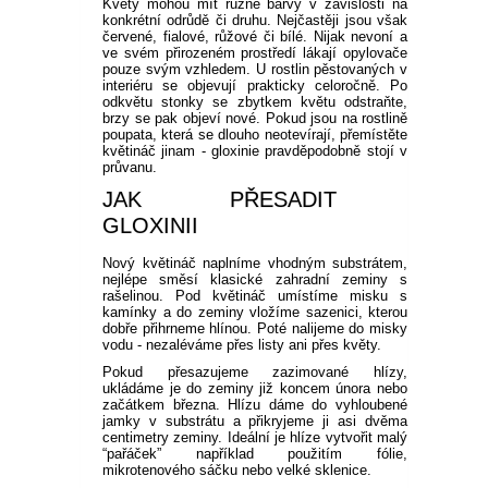
Květy mohou mít různé barvy v závislosti na
konkrétní odrůdě či druhu. Nejčastěji jsou však
červené, fialové, růžové či bílé. Nijak nevoní a
ve svém přirozeném prostředí lákají opylovače
pouze svým vzhledem. U rostlin pěstovaných v
interiéru se objevují prakticky celoročně. Po
odkvětu stonky se zbytkem květu odstraňte,
brzy se pak objeví nové. Pokud jsou na rostlině
poupata, která se dlouho neotevírají, přemístěte
květináč jinam - gloxinie pravděpodobně stojí v
průvanu.
JAK PŘESADIT
GLOXINII
Nový květináč naplníme vhodným substrátem,
nejlépe směsí klasické zahradní zeminy s
rašelinou. Pod květináč umístíme misku s
kamínky a do zeminy vložíme sazenici, kterou
dobře přihrneme hlínou. Poté nalijeme do misky
vodu - nezaléváme přes listy ani přes květy.
Pokud přesazujeme zazimované hlízy,
ukládáme je do zeminy již koncem února nebo
začátkem března. Hlízu dáme do vyhloubené
jamky v substrátu a přikryjeme ji asi dvěma
centimetry zeminy. Ideální je hlíze vytvořit malý
“pařáček” například použitím fólie,
mikrotenového sáčku nebo velké sklenice.