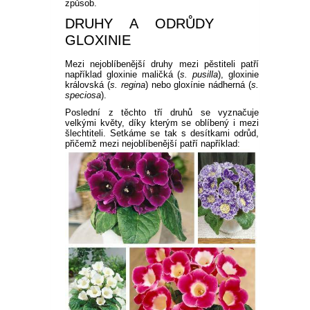
způsob.
DRUHY A ODRŮDY
GLOXINIE
Mezi nejoblíbenější druhy mezi pěstiteli patří
například gloxinie maličká (
s. pusilla
), gloxinie
královská (
s. regina
) nebo gloxínie nádherná (
s.
speciosa
).
Poslední z těchto tří druhů se vyznačuje
velkými květy, díky kterým se oblíbený i mezi
šlechtiteli. Setkáme se tak s desítkami odrůd,
přičemž mezi nejoblíbenější patří například: