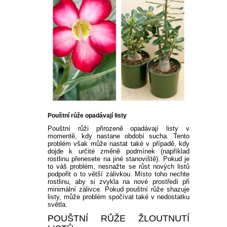
Pouštní růže opadávají listy
Pouštní růži přirozeně opadávají listy v
momentě, kdy nastane období sucha. Tento
problém však může nastat také v případě, kdy
dojde k určité změně podmínek (například
rostlinu přenesete na jiné stanoviště). Pokud je
to váš problém, nesnažte se růst nových listů
podpořit o to větší zálivkou. Místo toho nechte
rostlinu, aby si zvykla na nové prostředí při
minimální zálivce. Pokud pouštní růže shazuje
listy, může problém spočívat také v nedostatku
světla.
POUŠTNÍ RŮŽE ŽLOUTNUTÍ