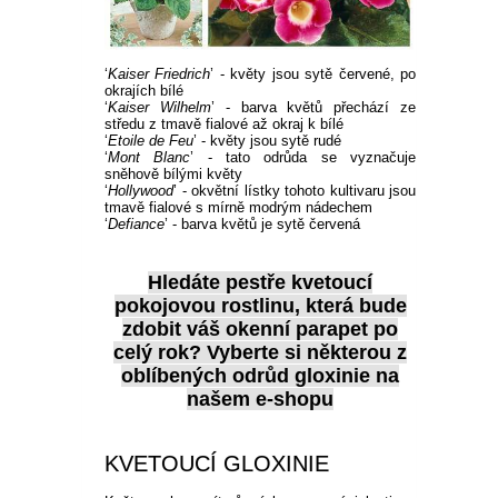
‘
Kaiser Friedrich
’ - květy jsou sytě červené, po
okrajích bílé
‘
Kaiser Wilhelm
’ - barva květů přechází ze
středu z tmavě fialové až okraj k bílé
‘
Etoile de Feu
’ - květy jsou sytě rudé
‘
Mont Blanc
’ - tato odrůda se vyznačuje
sněhově bílými květy
‘
Hollywood
’ - okvětní lístky tohoto kultivaru jsou
tmavě fialové s mírně modrým nádechem
‘
Defiance
’ - barva květů je sytě červená
Hledáte pestře kvetoucí
pokojovou rostlinu, která bude
zdobit váš okenní parapet po
celý rok? Vyberte si některou z
oblíbených odrůd
gloxinie na
našem e-shopu
KVETOUCÍ GLOXINIE