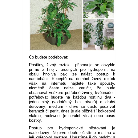
Co budete potřebovat:
Rostliny,
živný roztok - připravuje se obvykle
přímo z hnojiv určených pro hydroponii, na
obalu hnojiva pak lze nalézt postup k
namíchání. Receptů na domácí živný roztok
však na internetu najdete také spousty,
nicméně často nelze zaručit, že bude
obsahovat veškeré potřebné živiny,
květináče -
potřebovat budete na každou rostlinu dva -
jeden plný (vodotěsný bez otvorů) a druhý
děrovaný,
médium - dříve se často používat
keramzit či perlit, dnes je ale běžnější kokosové
vlákno, rockwool (minerální vlna) nebo oasis
kostky.
Postup pro hydroponické pěstování je
následovný. Nejprve dobře očistíme rostlinu a
její kořenový systém. Umístíme ji do nádoby s