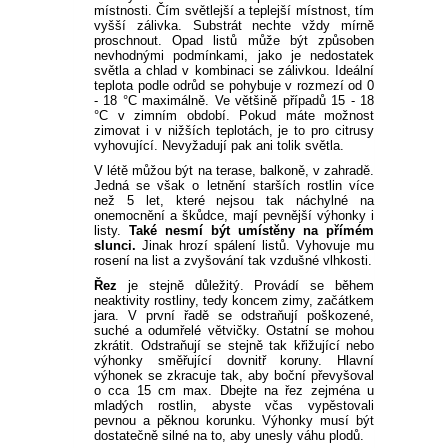
místnosti. Čím světlejší a teplejší místnost, tím
vyšší zálivka. Substrát nechte vždy mírně
proschnout. Opad listů může být způsoben
nevhodnými podmínkami, jako je nedostatek
světla a chlad v kombinaci se zálivkou. Ideální
teplota podle odrůd se pohybuje v rozmezí od 0
- 18 °C maximálně. Ve většině případů 15 - 18
°C v zimním období. Pokud máte možnost
zimovat i v nižších teplotách, je to pro citrusy
vyhovující. Nevyžadují pak ani tolik světla.
V létě můžou být na terase, balkoně, v zahradě.
Jedná se však o letnění starších rostlin více
než 5 let, které nejsou tak náchylné na
onemocnění a škůdce, mají pevnější výhonky i
listy.
Také nesmí být umístěny na přímém
slunci.
Jinak hrozí spálení listů. Vyhovuje mu
rosení na list a zvyšování tak vzdušné vlhkosti.
Řez
je stejně důležitý. Provádí se během
neaktivity rostliny, tedy koncem zimy, začátkem
jara. V první řadě se odstraňují poškozené,
suché a odumřelé větvičky. Ostatní se mohou
zkrátit. Odstraňují se stejně tak křižující nebo
výhonky směřující dovnitř koruny. Hlavní
výhonek se zkracuje tak, aby boční převyšoval
o cca 15 cm max. Dbejte na řez zejména u
mladých rostlin, abyste včas vypěstovali
pevnou a pěknou korunku. Výhonky musí být
dostatečně silné na to, aby unesly váhu plodů.