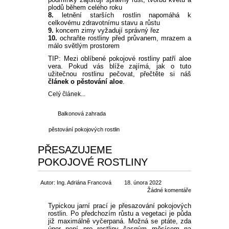
plodů během celého roku
8.
letnění starších rostlin napomáhá k
celkovému zdravotnímu stavu a růstu
9.
koncem zimy vyžadují správný řez
10.
ochraňte rostliny před průvanem, mrazem a
málo světlým prostorem
TIP: Mezi oblíbené pokojové rostliny patří aloe
vera. Pokud vás blíže zajímá, jak o tuto
užitečnou rostlinu pečovat, přečtěte si náš
článek o pěstování aloe
.
Celý článek...
Balkonová zahrada
pěstování pokojových rostlin
PŘESAZUJEME
POKOJOVÉ ROSTLINY
Autor: Ing. Adriána Francová
18. února 2022
Žádné komentáře
Typickou jarní prací je přesazování pokojových
rostlin. Po předchozím růstu a vegetaci je půda
již maximálně vyčerpaná. Možná se ptáte, zda
únor není pro rostliny časným měsícem na