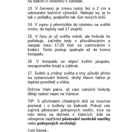
na balkon či exteriéru v zahradě.
13. V červenci je znovu nutný řez o 2 cm a
odstranění bočních výhonků. Nebojte se, je to
tak v pořádku, podpoříte tak růst nových listů.
14. V srpnu ji přemístěte do interiéru na světlé
místo, do teploty nad 17 stupňů.
15. V říjnu je už světla méně, ale hvězda ho
potřebuje, začněte tedy s přisvětlováním a
naopak mezi 17-20 hod. se zatmíváním v
krabici. Tento postup opakujte až do konce
listopadu.
16. V listopadu se objeví květní poupata,
nezapomeňte hnojit a zalévat.
17. Světlo a změny světla a tmy působí přímo
na vybarvování listenů, druhý hlavní faktor je
teplota prostředí a vláha.
Držíme Vám palce, ať vám vánoční hvězdy
dělají radost nejen na Vánoce.
TIP: S příchodem chladných dnů se musíme
postarat i o květiny na balkoně. Pokud vás
zajímá pěstování pokojových rostlin, více na
toto téma se dočtete v článcích, kde se
věnujeme například
pěstování exotické vanilky
nebo
pokojových orchidejí
.
Celý článek...