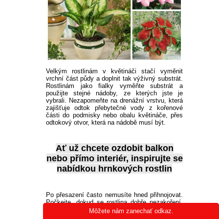
Velkým rostlinám v květináči stačí vyměnit
vrchní část půdy a doplnit tak výživný substrát.
Rostlinám jako fialky vyměňte substrát a
použijte stejné nádoby, ze kterých jste je
vybrali. Nezapomeňte na drenážní vrstvu, která
zajišťuje odtok přebytečné vody z kořenové
části do podmisky nebo obalu květináče, přes
odtokový otvor, která na nádobě musí být.
Ať už chcete ozdobit balkon
nebo přímo interiér, inspirujte se
nabídkou
hrnkových rostlin
Po přesazení často nemusíte hned přihnojovat.
Počkejte, dokud se rostlina dobře nezakoření.
Mnohé kvalitní substráty jsou už totiž
Môžete nám zanechať odkaz.
obohaceny o hnojivo. Pokud ne, můžete při