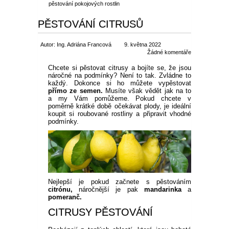
pěstování pokojových rostlin
PĚSTOVÁNÍ CITRUSŮ
Autor: Ing. Adriána Francová
9. května 2022
Žádné komentáře
Chcete si pěstovat citrusy a bojíte se, že jsou
náročné na podmínky? Není to tak. Zvládne to
každý. Dokonce si ho můžete vypěstovat
přímo ze semen.
Musíte však vědět jak na to
a my Vám pomůžeme. Pokud chcete v
poměrně krátké době očekávat plody, je ideální
koupit si roubované rostliny a připravit vhodné
podmínky.
Nejlepší je pokud začnete s pěstováním
citrónu
,
náročnější je pak
mandarinka
a
pomeranč
.
CITRUSY PĚSTOVÁNÍ