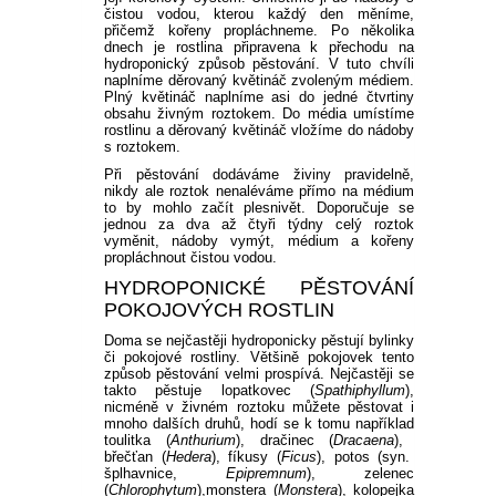
čistou vodou, kterou každý den měníme,
přičemž kořeny propláchneme. Po několika
dnech je rostlina připravena k přechodu na
hydroponický způsob pěstování. V tuto chvíli
naplníme děrovaný květináč zvoleným médiem.
Plný květináč naplníme asi do jedné čtvrtiny
obsahu živným roztokem. Do média umístíme
rostlinu a děrovaný květináč vložíme do nádoby
s roztokem.
Při pěstování dodáváme živiny pravidelně,
nikdy ale roztok nenaléváme přímo na médium
to by mohlo začít plesnivět. Doporučuje se
jednou za dva až čtyři týdny celý roztok
vyměnit, nádoby vymýt, médium a kořeny
propláchnout čistou vodou.
HYDROPONICKÉ PĚSTOVÁNÍ
POKOJOVÝCH ROSTLIN
Doma se nejčastěji hydroponicky pěstují bylinky
či pokojové rostliny. Většině pokojovek tento
způsob pěstování velmi prospívá. Nejčastěji se
takto pěstuje lopatkovec (
Spathiphyllum
),
nicméně v živném roztoku můžete pěstovat i
mnoho dalších druhů, hodí se k tomu například
toulitka (
Anthurium
),
dračinec (
Dracaena
),
břečťan (
Hedera
),
fíkusy (
Ficus
),
potos (syn.
šplhavnice,
Epipremnum
),
zelenec
(
Chlorophytum
),
monstera (
Monstera
),
kolopejka