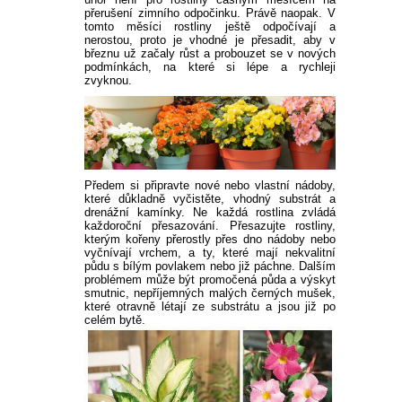
přerušení zimního odpočinku. Právě naopak. V
tomto měsíci rostliny ještě odpočívají a
nerostou, proto je vhodné je přesadit, aby v
březnu už začaly růst a probouzet se v nových
podmínkách, na které si lépe a rychleji
zvyknou.
Předem si připravte nové nebo vlastní nádoby,
které důkladně vyčistěte, vhodný substrát a
drenážní kamínky. Ne každá rostlina zvládá
každoroční přesazování. Přesazujte rostliny,
kterým kořeny přerostly přes dno nádoby nebo
vyčnívají vrchem, a ty, které mají nekvalitní
půdu s bílým povlakem nebo již páchne. Dalším
problémem může být promočená půda a výskyt
smutnic, nepříjemných malých černých mušek,
které otravně létají ze substrátu a jsou již po
celém bytě.