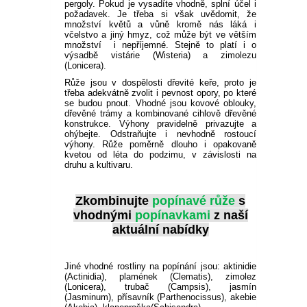
pergoly. Pokud je vysadíte vhodně, splní účel i
požadavek. Je třeba si však uvědomit, že
množství květů a vůně kromě nás láká i
včelstvo a jiný hmyz, což může být ve větším
množství i nepříjemné. Stejně to platí i o
výsadbě vistárie (Wisteria) a zimolezu
(Lonicera).
Růže jsou v dospělosti dřevité keře, proto je
třeba adekvátně zvolit i pevnost opory, po které
se budou pnout. Vhodné jsou kovové oblouky,
dřevěné trámy a kombinované cihlově dřevěné
konstrukce. Výhony pravidelně privazujte a
ohýbejte. Odstraňujte i nevhodně rostoucí
výhony. Růže poměrně dlouho i opakovaně
kvetou od léta do podzimu, v závislosti na
druhu a kultivaru.
Zkombinujte
popínavé růže
s
vhodnými
popínavkami
z naší
aktuální nabídky
Jiné vhodné rostliny na popínání jsou: aktinidie
(Actinidia), plamének (Clematis), zimolez
(Lonicera), trubač (Campsis), jasmín
(Jasminum), přísavník (Parthenocissus), akebie