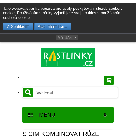
Tato webová stránka používá pro účely poskytování služeb soubory
cookie. Používáním stránky vyjadřujete svůj souhlas s používáním
souborů cookie.
Souhlasím
Viac informácií...
Můj Účet
MENU
SEMENA
S ČÍM KOMBINOVAT RŮŽE