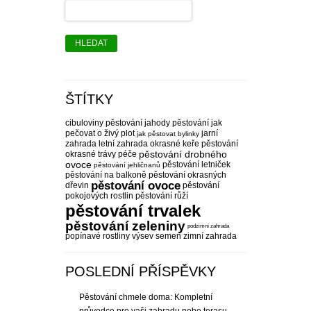
HLEDAT
ŠTÍTKY
cibuloviny pěstování
jahody pěstování
jak
pečovat o živý plot
jarní
jak pěstovat bylinky
zahrada
letní zahrada
okrasné keře pěstování
pěstování drobného
okrasné trávy péče
ovoce
pěstování letniček
pěstování jehličnanů
pěstování na balkoně
pěstování okrasných
pěstování ovoce
dřevin
pěstování
pokojových rostlin
pěstování růží
pěstování trvalek
pěstování zeleniny
podzimní zahrada
popínavé rostliny
výsev semen
zimní zahrada
POSLEDNÍ PŘÍSPĚVKY
Pěstování chmele doma: Kompletní