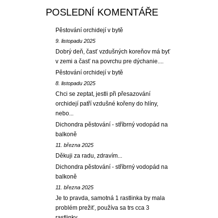
POSLEDNÍ KOMENTÁŘE
Pěstování orchidejí v bytě
9. listopadu 2025
Dobrý deň, časť vzdušných koreňov má byť
v zemi a časť na povrchu pre dýchanie....
Pěstování orchidejí v bytě
8. listopadu 2025
Chci se zeptat, jestli při přesazování
orchidejí patří vzdušné kořeny do hlíny,
nebo...
Dichondra pěstování - stříbrný vodopád na
balkoně
11. března 2025
Děkuji za radu, zdravím...
Dichondra pěstování - stříbrný vodopád na
balkoně
11. března 2025
Je to pravda, samotná 1 rastlinka by mala
problém prežiť, používa sa trs cca 3
rastlinky. ...