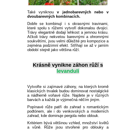
PLEKTRANT
VĚJÍŘOVKA
ECHINACEA
Také vyniknou
v jednobarevných nebo v
POPENEC
SCAEVOLA
dvoubarevných kombinacích.
TAŘICE
Dobře se kombinují i s okrasnými travinami,
které spolu s růžemi vytvoří dokonalou dvojici.
OSTRUHATKA
Trávy elegantně dodají lehkost a jemnou krásu.
NETÝKAVKA
Ačkoli trávy nekvetou barevnými a ohromnými
soukvětími, jsou velmi důležité pro kompozice a
HELICHRYSUM
zejména podzimní efekt. Stříhají se až v jarním
období stejně jako většina růží.
OSTEOSPERMUM
Krásně vynikne záhon růží s
levandulí
ISOTOMA
Vytvořte si zajímavé záhony, na kterých kromě
VITÁLKA
klasických trvalek budou dominovat nostalgické
a nádherně voňavé růže. Najdete je v různých
barvách a každá je výjimečná něčím jiným.
PRYŠEC
Popínavé růže patří do zahrad s romantickým
podtónem, ale i do venkovských a moderních
zahrad, kde dominuje pergola nebo oblouk.
EURYOPS
Kritériem bývá většinou vzhled, množství květů
a vůně. Růže jsou stvořené pro oblouky a