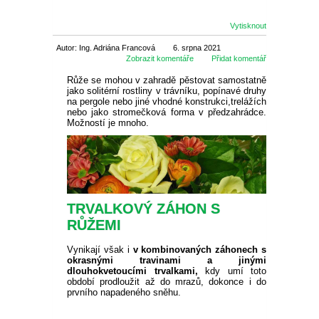
SEMENA BYLINEK
CIBULOVINY
Vytisknout
Autor: Ing. Adriána Francová
6. srpna 2021
SEMENA BALKÓNOVÝCH
JARNÍ CIBULOVINY
BALKÓN
Zobrazit komentáře
Přidat komentář
KVĚTIN
Růže se mohou v zahradě pěstovat samostatně
jako solitérní rostliny v trávníku, popínavé druhy
NARCISY
LETNÍ CIBULOVINY
MUŠKÁTY
OKRASNÉ
na pergole nebo jiné vhodné konstrukci,trelážích
DVOULETKY
nebo jako stromečková forma v předzahrádce.
Možností je mnoho.
SKALKOVÉ
TULIPÁNY
LILIE
ROZMANITÉ CIBULOVINY
ANGLICKÉ MUŠKÁTY
PETUNIE
JEHLIČNANY
UŽITKOVÉ
SEMENA LETNIČEK
VYŠŠÍ
SKALKOVÉ
KROKUSY
NIŽŠÍ
KORNOUTICE
KOSATCE
PŘEVISLÉ
DROBNOKVĚTÉ
FUCHSIE
TUJE
LISTNATÉ STROMY
JAHODY
TIPY
SEMENA STROMŮ
PLNOKVĚTÉ
JEDNODUCHÉ KLASICKÉ
BOTANICKÉ
HYACINTY
VYSOKÉ
MEČÍKY
HVĚZDNÍKY
VZPŘÍMENÉ
VEĽKOKVĚTÉ
OVOCE A ZELENINA
CYPŘIŠE
OKRASNÉ JAVORY
OKRASNÉ KEŘE
RANÉ JAHODY
OVOCNÉ DŘEVINY
AKCE
TRVALKOVÝ ZÁHON S
SEMENA TRVALEK
RŮŽEMI
OSTATNÍ
OSTATNÍ
KVETOUCÍ NA PODZIM
OKRASNÉ ČESNEKY
BEGÓNIE
JIŘINY
PELARGONIE
BYLINKY NA BALKON
JALOVCE
KVETOUCÍ STROMY
STÁLEZELENÉ OKRASNÉ
POPÍNAVÉ ROSTLINY
POLORANÉ JAHODY
JABLONĚ
DROBNÉ OVOCE
SLEVA 50 %
SEMENA ZELENINY
Vynikají však i
v kombinovaných záhonech s
KEŘE
okrasnými travinami a jinými
VELKOKVĚTÉ
PŘEVISLÉ
OSTATNÍ
HRNKOVÉ ROSTLINY
dlouhokvetoucími trvalkami,
kdy umí toto
OKRASNÉ BOROVICE
SLOUPOVITÉ STROMY
BŘEČŤAN
RŮŽE
POZDNÍ JAHODY
LETNÍ JABLONĚ
HRUŠNĚ
BRUSINKY
NETRADIČNÍ OVOCE
SLEVA 70 %
období prodloužit až do mrazů, dokonce i do
LISTOVÁ ZELENINA
SEMENA LUČNÍCH KVĚTŮ
OKRASNÉ KEŘE DO STÍNU
prvního napadeného sněhu.
ROZTŘEPENÉ
KVĚTINY DO TRUHLÍKŮ
OKRASNÉ JEDLE
VISTÁRIE
POPÍNAVÉ RŮŽE
OKRASNÉ TRÁVY
STÁLEPLODÍCÍ JAHODY
ZIMNÍ JABLONĚ
TŘEŠNĚ A VIŠNĚ
BORŮVKY
ARONIE
VINNÁ RÉVA
SLEVA 30 %