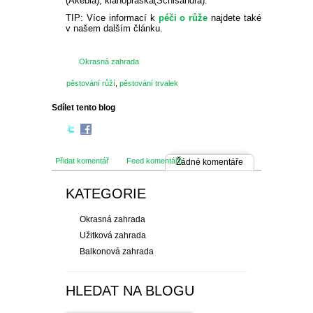
(Akebia), klanopraška(Schisandra).
TIP: Více informací k
péči o růže
najdete také
v našem dalším článku.
Okrasná zahrada
pěstování růží
,
pěstování trvalek
Sdílet tento blog
Přidat komentář
Feed komentářů
Žádné komentáře
KATEGORIE
Okrasná zahrada
Užitková zahrada
Balkonová zahrada
HLEDAT NA BLOGU