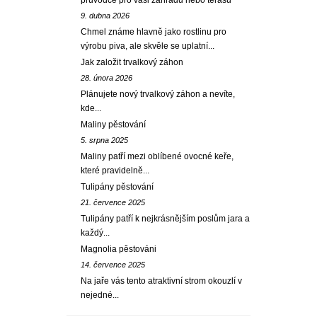
průvodce pro vaši zahradu nebo terasu
9. dubna 2026
Chmel známe hlavně jako rostlinu pro
výrobu piva, ale skvěle se uplatní...
Jak založit trvalkový záhon
28. února 2026
Plánujete nový trvalkový záhon a nevíte,
kde...
Maliny pěstování
5. srpna 2025
Maliny patří mezi oblíbené ovocné keře,
které pravidelně...
Tulipány pěstování
21. července 2025
Tulipány patří k nejkrásnějším poslům jara a
každý...
Magnolia pěstováni
14. července 2025
Na jaře vás tento atraktivní strom okouzlí v
nejedné...