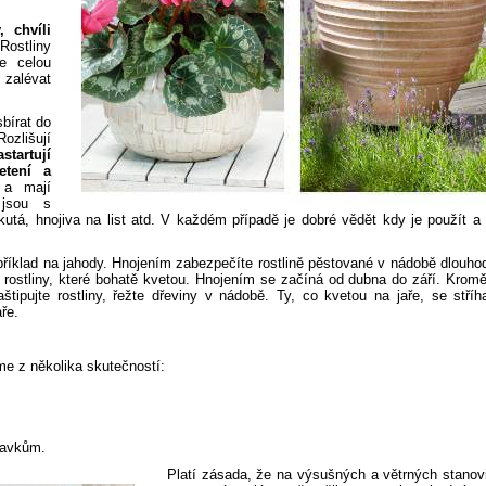
, chvíli
Rostliny
de celou
 zalévat
bírat do
Rozlišují
startují
etení a
a mají
jsou s
utá, hnojiva na list atd. V každém případě je dobré vědět kdy je použít a 
apříklad na jahody. Hnojením zabezpečíte rostlině pěstované v nádobě dlouh
 rostliny, které bohatě kvetou. Hnojením se začíná od dubna do září. Krom
aštipujte rostliny, řežte dřeviny v nádobě. Ty, co kvetou na jaře, se stříh
ře.
me z několika skutečností:
davkům.
Platí zásada, že na výsušných a větrných stanov