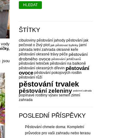
HLEDAT
ŠTÍTKY
cibuloviny pěstování
jahody pěstování
jak
z vody
pečovat o živý plot
jarní
jak pěstovat bylinky
ičky,
zahrada
letní zahrada
okrasné keře
pěstování
pěstování
okrasné trávy péče
drobného ovoce
pěstování jehličnanů
 jsou
pěstování letniček
pěstování na balkoně
pěstování
pěstování okrasných dřevin
ovoce
pěstování pokojových rostlin
pěstování růží
pěstování trvalek
pěstování zeleniny
podzimní zahrada
popínavé rostliny
výsev semen
zimní
zahrada
POSLEDNÍ PŘÍSPĚVKY
Pěstování chmele doma: Kompletní
průvodce pro vaši zahradu nebo terasu