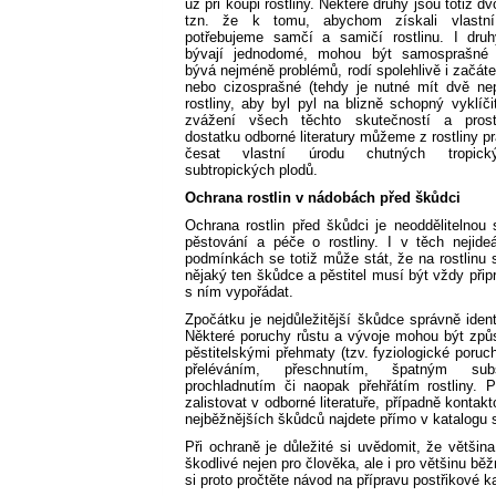
už při koupi rostliny. Některé druhy jsou totiž 
tzn. že k tomu, abychom získali vlastní
potřebujeme samčí a samičí rostlinu. I druh
bývají jednodomé, mohou být samosprašné 
bývá nejméně problémů, rodí spolehlivě i začát
nebo cizosprašné (tehdy je nutné mít dvě ne
rostliny, aby byl pyl na blizně schopný vyklíči
zvážení všech těchto skutečností a prost
dostatku odborné literatury můžeme z rostliny p
česat vlastní úrodu chutných tropic
subtropických plodů.
Ochrana rostlin v nádobách před škůdci
Ochrana rostlin před škůdci je neoddělitelnou 
pěstování a péče o rostliny. I v těch nejideá
podmínkách se totiž může stát, že na rostlinu 
nějaký ten škůdce a pěstitel musí být vždy přip
s ním vypořádat.
Zpočátku je nejdůležitější škůdce správně ident
Některé poruchy růstu a vývoje mohou být způ
pěstitelskými přehmaty (tzv. fyziologické poruc
přeléváním, přeschnutím, špatným subs
prochladnutím či naopak přehřátím rostliny. 
zalistovat v odborné literatuře, případně konta
nejběžnějších škůdců najdete přímo v katalogu sp
Při ochraně je důležité si uvědomit, že větši
škodlivé nejen pro člověka, ale i pro většinu b
si proto pročtěte návod na přípravu postřikové ka