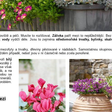
oviště a péči. Musíte to rozlišovat.
Zálivka
patří mezi to nejdůležitější. Be
z vody
vydrží déle. Jsou to zejména
středomořské trvalky, bylinky, skaln
, mezofyty a trvalky, dřeviny pěstované v nádobách. Samostatnou skupinou
ždém případě, neboť jsou v ní částečně nebo zcela ponořené.
oří
bílý
později z
 se však
dá, a na
vodou se
inerálů.
problém.
ezi