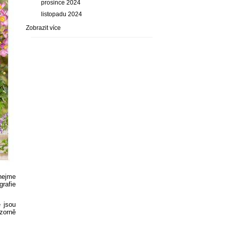
prosince 2024
listopadu 2024
Zobrazit více
hejme
grafie
é jsou
ozorně