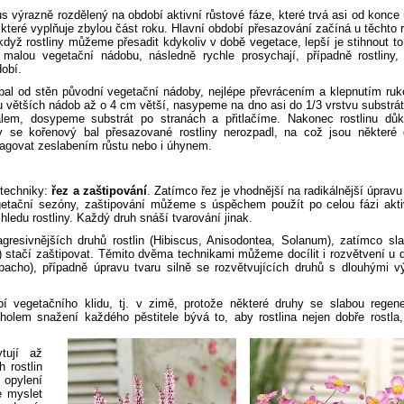
s výrazně rozdělený na období aktivní růstové fáze, které trvá asi od konce
 které vyplňuje zbylou část roku. Hlavní období přesazování začíná u těchto r
když rostliny můžeme přesadit kdykoliv v době vegetace, lepší je stihnout t
 malou vegetační nádobu, následně rychle prosychají, případně rostliny, 
dobí.
al od stěn původní vegetační nádoby, nejlépe převrácením a klepnutím ruk
u větších nádob až o 4 cm větší, nasypeme na dno asi do 1/3 vrstvu substrá
lem, dosypeme substrát po stranách a přitlačíme. Nakonec rostlinu důk
 se kořenový bal přesazované rostliny nerozpadl, na což jsou některé 
agovat zeslabením růstu nebo i úhynem.
 techniky:
řez a zaštipování
. Zatímco řez je vhodnější na radikálnější úpravu
getační sezóny, zaštipování můžeme s úspěchem použít po celou fázi akti
ledu rostliny. Každý druh snáší tvarování jinak.
resivnějších druhů rostlin (Hibiscus, Anisodontea, Solanum), zatímco sla
s) stačí zaštipovat. Těmito dvěma technikami můžeme docílit i rozvětvení u 
pacho), případně úpravu tvaru silně se rozvětvujících druhů s dlouhými v
í vegetačního klidu, tj. v zimě, protože některé druhy se slabou regene
olem snažení každého pěstitele bývá to, aby rostlina nejen dobře rostla,
tují až
 rostlin
 opylení
e myslet