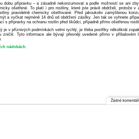
nou dobu přípravku – a zásadně nekonzumovat a podle možností se ani zby
emicky ošetřené. To platí i pro rostliny, které jste právě obdrželi, protože v
rostliny pravidelně chemicky ošetřované. Před jakoukoliv zamýšlenou konz
 umýt a vyčkat nejméně 14 dnů od obdržení zásilky. Jen tak se vyhnete pří
s přípravky na ochranu rostlin před škůdci, případně přímo ošetřenou rostl
ý je v příznivých podmínkách velmi rychlý, je třeba postřiky několikrát zopa
zničili. Tyto informace ale bývají přesněji uvedené přímo v příbalovém l
.
ích nádobách
.
Žádné komentář