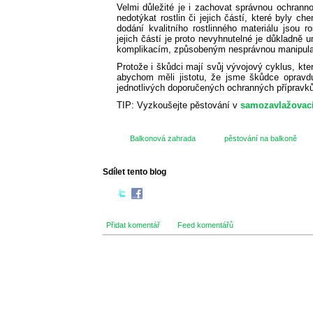
Velmi důležité je i zachovat správnou ochran
nedotýkat rostlin či jejich částí, které byly ch
dodání kvalitního rostlinného materiálu jsou 
jejich částí je proto nevyhnutelné je důkladně
komplikacím, způsobeným nesprávnou manipulací 
Protože i škůdci mají svůj vývojový cyklus, kter
abychom měli jistotu, že jsme škůdce opravdu 
jednotlivých doporučených ochranných přípravků
TIP: Vyzkoušejte pěstování v
samozavlažovac
Balkonová zahrada
pěstování na balkoně
Sdílet tento blog
Přidat komentář
Feed komentářů