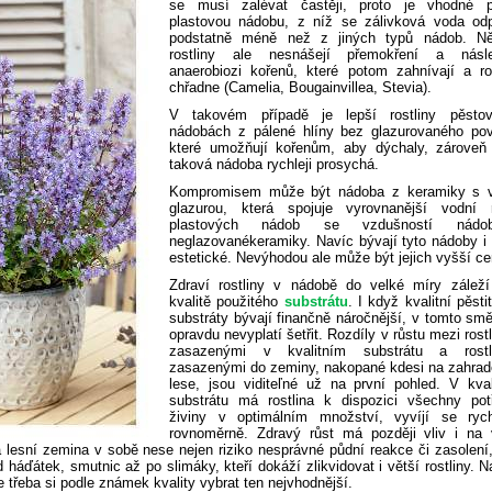
se musí zalévat častěji, proto je vhodné p
plastovou nádobu, z níž se zálivková voda odp
podstatně méně než z jiných typů nádob. Ně
rostliny ale nesnášejí přemokření a násl
anaerobiozi kořenů, které potom zahnívají a ros
chřadne (Camelia, Bougainvillea, Stevia).
V takovém případě je lepší rostliny pěsto
nádobách z pálené hlíny bez glazurovaného pov
které umožňují kořenům, aby dýchaly, zároveň
taková nádoba rychleji prosychá.
Kompromisem může být nádoba z keramiky s v
glazurou, která spojuje vyrovnanější vodní 
plastových nádob se vzdušností nád
neglazovanékeramiky. Navíc bývají tyto nádoby i
estetické. Nevýhodou ale může být jejich vyšší ce
Zdraví rostliny v nádobě do velké míry záleží
kvalitě použitého
substrátu
. I když kvalitní pěsti
substráty bývají finančně náročnější, v tomto sm
opravdu nevyplatí šetřit. Rozdíly v růstu mezi rost
zasazenými v kvalitním substrátu a rostl
zasazenými do zeminy, nakopané kdesi na zahradě
lese, jsou viditeľné už na první pohled. V kval
substrátu má rostlina k dispozici všechny pot
živiny v optimálním množství, vyvíjí se ryc
rovnoměrně. Zdravý růst má později vliv i na 
lesní zemina v sobě nese nejen riziko nesprávné půdní reakce či zasolení,
áďátek, smutnic až po slimáky, kteří dokáží zlikvidovat i větší rostliny. N
e třeba si podle známek kvality vybrat ten nejvhodnější.