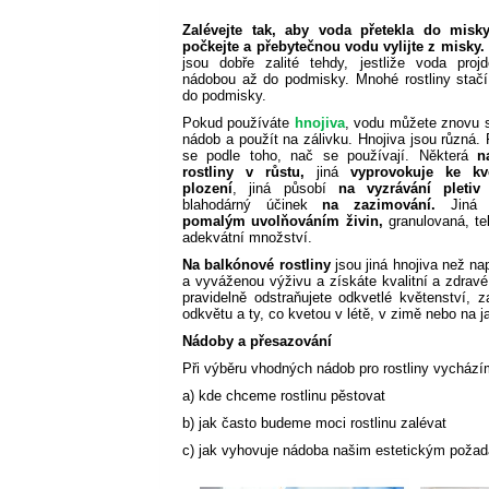
Zalévejte tak, aby voda přetekla do misky
počkejte a přebytečnou vodu vylijte z misky.
jsou dobře zalité tehdy, jestliže voda proj
nádobou až do podmisky. Mnohé rostliny stačí
do podmisky.
Pokud používáte
hnojiva
, vodu můžete znovu s
nádob a použít na zálivku. Hnojiva jsou různá. 
se podle toho, nač se používají. Některá
na
rostliny v růstu,
jiná
vyprovokuje ke kv
plození
, jiná působí
na vyzrávání pletiv
blahodárný účinek
na zazimování.
Jiná 
pomalým uvolňováním živin,
granulovaná, tek
adekvátní množství.
Na balkónové rostliny
jsou jiná hnojiva než n
a vyváženou výživu a získáte kvalitní a zdravé
pravidelně odstraňujete odkvetlé květenství, z
odkvětu a ty, co kvetou v létě, v zimě nebo na ja
Nádoby a přesazování
Při výběru vhodných nádob pro rostliny vychází
a) kde chceme rostlinu pěstovat
b) jak často budeme moci rostlinu zalévat
c) jak vyhovuje nádoba našim estetickým poža