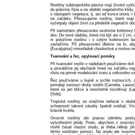
Rostliny subtropického pásma mají životní cyklu
do poloviny října a na období vegetačního klidu,
s nástupem vegetace, tj. asi od konce února. I 
na začátku. Přesazujeme rostliny, které mají
vyčerpaly objem živin za předešlé vegetační ob
Při samotném přesazování uvolníme kořenový b
dno. Do nové nádoby, která má být asi o 2 cm, 
ni položíme rostlinu i s celým kořenovým ba
zavlažíme. Při přesazování dbáme na to, aby
(Eucalyptus) mimořádně choulostivé a mohou re
Tvarování a řez, opylovací poměry
Při tvarování rostlin v nádobách používáme dvě
a provádíme jej obyčejně hned na začátku ve
růstu na jemné modelování tvaru a celkového vzh
Řez používáme u bujně a rychle rostoucích, ag
pomaleji rostoucí druhy rostlin (Camelia, Lauru
které se jen těžce a neochotně rozvětvují (La
(Sida).
Tropické rostliny se snažíme neřezat v obdob
schopností takové zásahy špatně snášejí. Vrch
krásně kvetla.
Ovocné rostliny ale pravou odměnu posky
vytvořenými plody. Proto, abychom z ovocných
mohli česat vlastní úrodu, je třeba někdy při
těmto rostlinám pomoci. Na úrodu ale musím