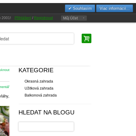
Souhlasím
Viac informácií...
oku 2001!
Přihlášení
/
Registrovat
Můj Účet
KATEGORIE
isknout
Okrasná zahrada
omentář
Užitková zahrada
Balkonová zahrada
vláhy,
HLEDAT NA BLOGU