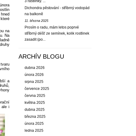
3 rastlinky. ...
 února
Dichondra pěstování - stříbrný vodopád
ostlin
o hned
na balkoně
které
11. března 2025
Prosím o radu, mám letos poprvé
ou na
stříbrný déšť ze semínek, kolik rostlinek
tu. Na
zasadit (po...
ladně
druhy
ARCHÍV BLOGU
 tvaru
dubna 2026
vního
února 2026
bší a
srpna 2025
druhů,
července 2025
ýhony
června 2025
rační
května 2025
 ale i
dubna 2025
března 2025
února 2025
ledna 2025