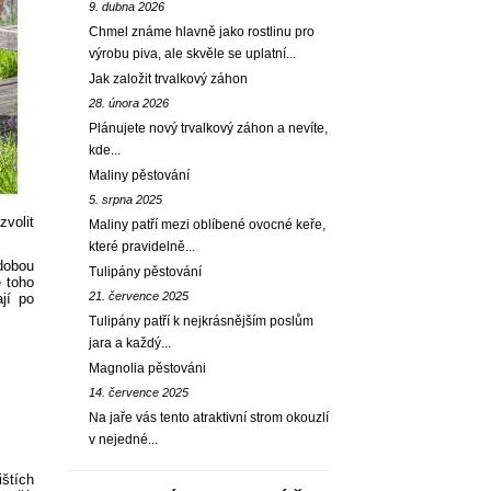
9. dubna 2026
Chmel známe hlavně jako rostlinu pro
výrobu piva, ale skvěle se uplatní...
Jak založit trvalkový záhon
28. února 2026
Plánujete nový trvalkový záhon a nevíte,
kde...
Maliny pěstování
5. srpna 2025
zvolit
Maliny patří mezi oblíbené ovocné keře,
které pravidelně...
odobou
Tulipány pěstování
ě toho
21. července 2025
ají po
Tulipány patří k nejkrásnějším poslům
jara a každý...
Magnolia pěstováni
14. července 2025
Na jaře vás tento atraktivní strom okouzlí
v nejedné...
ištích