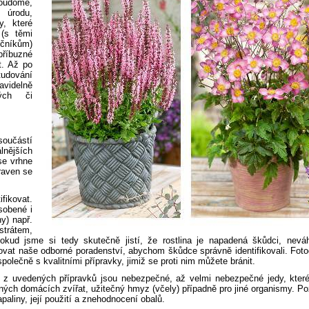
dvoudomé,
 úrodu,
y, které
(s těmi
ečníkům)
příbuzné
t. Až po
udování
ravidelně
kých či
součástí
lnějších
se vrhne
raven se
ifikovat.
sobené i
hy) např.
trátem,
Pokud jsme si tedy skutečně jistí, že rostlina je napadená škůdci, nevá
ktovat naše odborné poradenství, abychom škůdce správně identifikovali. Foto
olečně s kvalitními přípravky, jimiž se proti nim můžete bránit.
na z uvedených přípravků jsou nebezpečné, až velmi nebezpečné jedy, kter
ěžných domácích zvířat, užitečný hmyz (včely) případně pro jiné organismy. P
paliny, její použití a znehodnocení obalů.