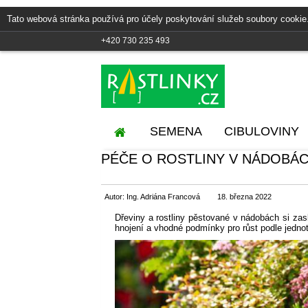
Tato webová stránka používá pro účely poskytování služeb soubory cookie
+420 730 235 493
SEMENA
CIBULOVINY
PÉČE O ROSTLINY V NÁDOBÁ
Autor: Ing. Adriána Francová
18. března 2022
Dřeviny a rostliny pěstované v nádobách si zasl
hnojení a vhodné podmínky pro růst podle jedno