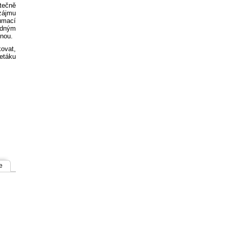
tečně
 zájmu
umací
padným
inou.
kovat,
etáku
e