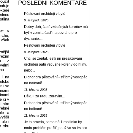
oužít
POSLEDNÍ KOMENTÁŘE
ařuje
které
Pěstování orchidejí v bytě
ednou
tlina
9. listopadu 2025
Dobrý deň, časť vzdušných koreňov má
vat v
byť v zemi a časť na povrchu pre
rchu,
dýchanie....
 však
Pěstování orchidejí v bytě
nější
8. listopadu 2025
režim
Chci se zeptat, jestli při přesazování
ob z
orchidejí patří vzdušné kořeny do hlíny,
 velmi
na.
nebo...
 i na
Dichondra pěstování - stříbrný vodopád
telské
na balkoně
ěru se
11. března 2025
linami
inami
Děkuji za radu, zdravím...
 či v
Dichondra pěstování - stříbrný vodopád
itním
řebné
na balkoně
hle a
11. března 2025
vyšší
 ale i
Je to pravda, samotná 1 rastlinka by
a trhu
mala problém prežiť, používa sa trs cca