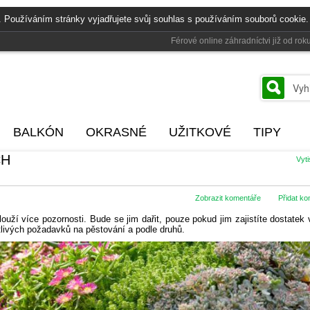
. Používáním stránky vyjadřujete svůj souhlas s používáním souborů cookie.
Férové online záhradníctvi již od r
BALKÓN
OKRASNÉ
UŽITKOVÉ
TIPY
CH
Vyt
Zobrazit komentáře
Přidat k
ouží více pozornosti. Bude se jim dařit, pouze pokud jim zajistíte dostatek 
tlivých požadavků na pěstování a podle druhů.