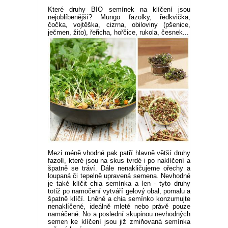
PLEKTRANT
Které druhy BIO semínek na klíčení jsou
VĚJÍŘOVKA
nejoblíbenější? Mungo fazolky, ředkvička,
ECHINACEA
POPENEC
čočka, vojtěška, cizrna, obiloviny (pšenice,
SCAEVOLA
ječmen, žito), řeřicha, hořčice, rukola, česnek...
TAŘICE
OSTRUHATKA
NETÝKAVKA
HELICHRYSUM
OSTEOSPERMUM
ISOTOMA
Mezi méně vhodné pak patří hlavně větší druhy
VITÁLKA
fazolí, které jsou na skus tvrdé i po naklíčení a
špatně se tráví. Dále nenakličujeme ořechy a
loupaná či tepelně upravená semena. Nevhodné
PRYŠEC
je také klíčit chia semínka a len - tyto druhy
totiž po namočení vytváří gelový obal, pomalu a
špatně klíčí. Lněné a chia semínko konzumujte
EURYOPS
nenaklíčené, ideálně mleté nebo právě pouze
namáčené. No a poslední skupinou nevhodných
semen ke klíčení jsou již zmiňovaná semínka