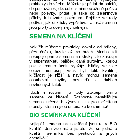
PLODOVÁ ZELENINA
BIO SEMENA
KVETOUCÍ KEŘE NA
prakticky do všeho. Můžete je přidat do salátů,
SLUNCE
do pomazánek, dozdobit s nimi obložené pečivo
VELKOKVĚTÉ
BALKONOVKY NA PŘÍMÉ
PRÍSLUŠENSTVÍ K
OKRASNÉ SMRKY
PLAMÉNKY
ČAJOHYBRIDY
OKRASNÉ TRÁVY NÍZKÉ
TRVALKY
BÍLÉ A LESNÍ JAHODY
REZISTENTNÍ JABLONĚ
ŠVESTKY A BLUMY
OSTRUŽINY
FIKOVNÍK
SAZENICE ZELENINY
SLEVA 10 %
nebo polévky, přidat je také do zeleninové
KOŘENOVÁ ZELENINA
SUBSTRÁTY A ZEMINY
SLUNCE
BALKÓNOVÝM ROSTLINÁM
přílohy k hlavním pokrmům. Pojďme se tedy
podívat, jak si klíčky vypěstovat a jaká semena
KEŘE KVETOUCÍ V LÉTĚ
OSTATNÍ
JEHLIČNANY NA KMÍNKU
KVETOUCÍ POPÍNAVÉ
MNOHOKVĚTÉ RŮŽE
KOSTŘAVY
OKRASNÉ TRÁVY VYSOKÉ
VYSOKÉ TRVALKY
ŽIVÉ PLOTY
SLOUPOVITÉ JABLONĚ
MERUŇKY
ANGREŠT
HURMIKAKI
SAZENICE RAJČAT
PŘÍSLUŠENSTVÍ K
jsou pro tyto účely nejvhodnější.
LUSKOVÁ ZELENINA
NEMESIA
BALKONOVÉ KVĚTINY DO
ROSTLINY
UŽITKOVÉ ZAHRADĚ
SEMENA NA KLÍČENÍ
STÍNU / POLOSTÍNU
KEŘE KVETOUCÍ V ZIMĚ
ZAKRSLÉ JEHLIČNANY
STROMKOVÉ RŮŽE
OSTŘICE
KORTADÉRIE
NÍZKÉ TRVALKY
ŽIVÝ PLOT NEOPADAVÝ
HORTENZIE
BROSKVE A NEKTARINKY
MALINY
KIWI
SAZENICE OKUREK
KOŠŤÁLOVÁ ZELENINA
Naklíčit můžeme prakticky cokoliv od řeřichy,
ČERNOOKÁ ZUZANA
přes čočku, fazole až po hrách. Mnoho lidí
AFRICKÁ KOPŘIVA
ROSTLINY OKRASNÉ
nekupuje přímo semena na klíčky, ale zakoupí
JEHLIČNATÉ STROMY
NÍZKÉ OKRASNÉ TRÁVY
OZDOBNICE
TRVALKY DO STÍNU
ŽIVÝ PLOT OPADAVÝ
HORTENZIE LATNATÉ
SOLITÉRY
ZAKRSLÉ OVOCNÉ STROMY
RYBÍZ
MUCHOVNÍK
SADBOVÉ BRAMBORY
LISTEM
v supermarketu balíček dané suroviny, kterou
CIBULOVÁ ZELENINA
SPORÝŠ
OSTATNÍ
OSTATNÍ
pak k tomuto účelu využije. Klíčky se sice
POVÍJNICE
objeví, nemusejí však být tolik kvalitní,
PABAMBUS
ČECHRAVY
JARNÍ TRVALKY
HORTENZIE VELKOLISTÉ
PŘÍSLUŠENSTVÍ K
RAKYTNÍK ŘEŠETLÁKOVÝ
SLADKÉ BRAMBORY
klíčivost je nižší a navíc mohou semena
OKRASNÁ KOPŘIVA
SEMENÁ NA KLÍČKY
HVOZDÍK
OKRASNÉ ZAHRADĚ
obsahovat zbytky pesticidů a dalších
nevhodných látek.
DIANTHUS
DOCHAN
DLUŽICHY
LETNÍ TRVALKY
HORTENZIE
ZIMOLEZ KAMČATSKÝ
SADBOVÝ ČESNEK
IPOMOEA
Ideálním řešením je tedy zakoupit přímo
OSTATNÍ SEMÍNKA
KOPRETINA
STROMEČKOVITÉ
semena ke klíčení. Rozhodně nenakličujte
ZELENINY
BAKOPA
semena určená k výsevu - ta jsou ošetřena
VYSOKÉ TRAVINY OSTATNÍ
BOHYŠKY
PODZIMNÍ TRVALKY
OŘECHY A LÍSKY
MEDVĚDÍ ČESNEK
mořidly, která nejsou určena ke konzumaci!
DICHONDRA
DVOUZUBEC
MODRÉ HORTENZIE
BIO SEMÍNKA NA KLÍČENÍ
LOBELKY
SKALNIČKY
OSTATNÍ NETRADIČNÍ
ZELENINOVÉ SAZENICE
PLECTRANTHUS
Nejlepší semena na naklíčení jsou ta v BIO
ŠTÍROVNÍK
OSTATNÍ
kvalitě. Jen zde máte jistotu, že se jedná o
LOTUS
kvalitní semínka bez pesticidů a jiných
LEVANDULE
chemikálií.
SMIL