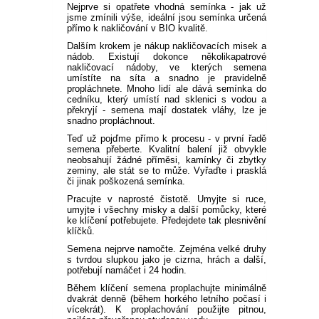
Nejprve si opatřete vhodná semínka - jak už
jsme zmínili výše, ideální jsou semínka určená
přímo k nakličování v BIO kvalitě.
Dalším krokem je nákup nakličovacích misek a
nádob. Existují dokonce několikapatrové
nakličovací nádoby, ve kterých semena
umístíte na síta a snadno je pravidelně
propláchnete. Mnoho lidí ale dává semínka do
cedníku, který umístí nad sklenici s vodou a
překryjí - semena mají dostatek vláhy, lze je
snadno propláchnout.
Teď už pojďme přímo k procesu - v první řadě
semena přeberte. Kvalitní balení již obvykle
neobsahují žádné příměsi, kamínky či zbytky
zeminy, ale stát se to může. Vyřaďte i prasklá
či jinak poškozená semínka.
Pracujte v naprosté čistotě. Umyjte si ruce,
umyjte i všechny misky a další pomůcky, které
ke klíčení potřebujete. Předejdete tak plesnivění
klíčků.
Semena nejprve namočte. Zejména velké druhy
s tvrdou slupkou jako je cizrna, hrách a další,
potřebují namáčet i 24 hodin.
Během klíčení semena proplachujte minimálně
dvakrát denně (během horkého letního počasí i
vícekrát). K proplachování použijte pitnou,