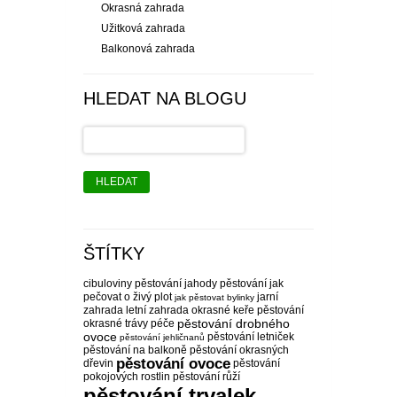
Okrasná zahrada
Užitková zahrada
Balkonová zahrada
HLEDAT NA BLOGU
HLEDAT
ŠTÍTKY
cibuloviny pěstování
jahody pěstování
jak
pečovat o živý plot
jarní
jak pěstovat bylinky
zahrada
letní zahrada
okrasné keře pěstování
pěstování drobného
okrasné trávy péče
ovoce
pěstování letniček
pěstování jehličnanů
pěstování na balkoně
pěstování okrasných
pěstování ovoce
dřevin
pěstování
pokojových rostlin
pěstování růží
pěstování trvalek