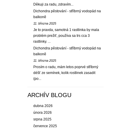
Děkuji za radu, zdravím...
Dichondra pěstování - stříbrný vodopád na
balkoně
11. března 2025
Je to pravda, samotná 1 rastlinka by mala
problém prežiť, používa sa trs cca 3
rastlinky. ...
Dichondra pěstování - stříbrný vodopád na
balkoně
11. března 2025
Prosím o radu, mám letos poprvé stříbrný
déšť ze semínek, kolik rostlinek zasadit
(po...
ARCHÍV BLOGU
dubna 2026
února 2026
srpna 2025
července 2025