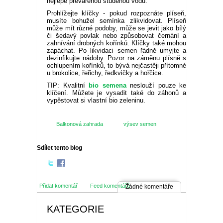
nejlépe převařenou studenou vodu.
Prohlížejte klíčky - pokud rozpoznáte plíseň,
musíte bohužel semínka zlikvidovat. Plíseň
může mít různé podoby, může se jevit jako bílý
či šedavý povlak nebo způsobovat černání a
zahnívání drobných kořínků. Klíčky také mohou
zapáchat. Po likvidaci semen řádně umyjte a
dezinfikujte nádoby. Pozor na záměnu plísně s
ochlupením kořínků, to bývá nejčastěji přítomné
u brokolice, řeřichy, ředkvičky a hořčice.
TIP: Kvalitní
bio semena
neslouží pouze ke
klíčení. Můžete je vysadit také do záhonů a
vypěstovat si vlastní bio zeleninu.
Balkonová zahrada
výsev semen
Sdílet tento blog
Přidat komentář
Feed komentářů
Žádné komentáře
KATEGORIE