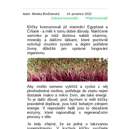
SEMENA BYLINEK
CIBULOVINY
Autor: Monika Brešťanská
14. prosince 2022
Zobrazit komentáře
Přidat komentář
SEMENA BALKÓNOVÝCH
JARNÍ CIBULOVINY
BALKÓN
Klíčky konzumovali již starověcí Egypťané a
KVĚTIN
Číňané - a měli k tomu dobré důvody. Naklíčené
semínko je totiž doslova nabité vitamíny,
NARCISY
LETNÍ CIBULOVINY
MUŠKÁTY
OKRASNÉ
minerály a dalšími látkami, které pozitivně
DVOULETKY
ovlivňují imunitní systém a doplní potřebné
živiny důležité pro správné fungování
SKALKOVÉ
TULIPÁNY
LILIE
ROZMANITÉ CIBULOVINY
ANGLICKÉ MUŠKÁTY
PETUNIE
JEHLIČNANY
UŽITKOVÉ
organismu.
SEMENA LETNIČEK
VYŠŠÍ
SKALKOVÉ
KROKUSY
NIŽŠÍ
KORNOUTICE
KOSATCE
PŘEVISLÉ
DROBNOKVĚTÉ
FUCHSIE
TUJE
LISTNATÉ STROMY
JAHODY
TIPY
SEMENA STROMŮ
PLNOKVĚTÉ
JEDNODUCHÉ KLASICKÉ
BOTANICKÉ
HYACINTY
VYSOKÉ
MEČÍKY
HVĚZDNÍKY
VZPŘÍMENÉ
VEĽKOKVĚTÉ
OVOCE A ZELENINA
CYPŘIŠE
OKRASNÉ JAVORY
OKRASNÉ KEŘE
RANÉ JAHODY
OVOCNÉ DŘEVINY
AKCE
SEMENA TRVALEK
Aby mohlo semeno vyklíčit a vyrůst z něj
plnohodnotná rostlina, potřebuje do startu nejen
OSTATNÍ
OSTATNÍ
KVETOUCÍ NA PODZIM
OKRASNÉ ČESNEKY
BEGÓNIE
JIŘINY
PELARGONIE
BYLINKY NA BALKON
dostatek makro a mikro živin, ale také energii.
JALOVCE
KVETOUCÍ STROMY
STÁLEZELENÉ OKRASNÉ
POPÍNAVÉ ROSTLINY
POLORANÉ JAHODY
JABLONĚ
DROBNÉ OVOCE
SLEVA 50 %
To je další důvod, proč bychom si měli klíčky
SEMENA ZELENINY
KEŘE
pravidelně dopřávat, jsou totiž bohatým zdrojem
energie. V neposlední řadě jsou to obsažené
VELKOKVĚTÉ
PŘEVISLÉ
OSTATNÍ
HRNKOVÉ ROSTLINY
OKRASNÉ BOROVICE
SLOUPOVITÉ STROMY
BŘEČŤAN
RŮŽE
POZDNÍ JAHODY
LETNÍ JABLONĚ
HRUŠNĚ
BRUSINKY
NETRADIČNÍ OVOCE
SLEVA 70 %
enzymy, které napomáhají s regeneračními
LISTOVÁ ZELENINA
SEMENA LUČNÍCH KVĚTŮ
OKRASNÉ KEŘE DO STÍNU
procesy v těle.
ROZTŘEPENÉ
KVĚTINY DO TRUHLÍKŮ
Je tedy zřejmé, že se jedná o takzvanou
OKRASNÉ JEDLE
VISTÁRIE
POPÍNAVÉ RŮŽE
OKRASNÉ TRÁVY
STÁLEPLODÍCÍ JAHODY
ZIMNÍ JABLONĚ
TŘEŠNĚ A VIŠNĚ
BORŮVKY
ARONIE
VINNÁ RÉVA
SLEVA 30 %
superpotravinu. V kuchyni klíčky využijete