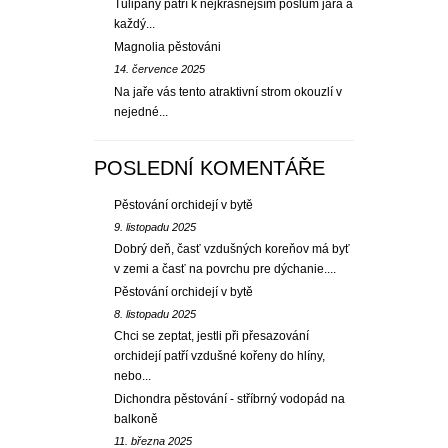
Tulipány patří k nejkrásnějším poslům jara a
každý...
Magnolia pěstováni
14. července 2025
Na jaře vás tento atraktivní strom okouzlí v
nejedné...
POSLEDNÍ KOMENTÁŘE
Pěstování orchidejí v bytě
9. listopadu 2025
Dobrý deň, časť vzdušných koreňov má byť
v zemi a časť na povrchu pre dýchanie....
Pěstování orchidejí v bytě
8. listopadu 2025
Chci se zeptat, jestli při přesazování
orchidejí patří vzdušné kořeny do hlíny,
nebo...
Dichondra pěstování - stříbrný vodopád na
balkoně
11. března 2025