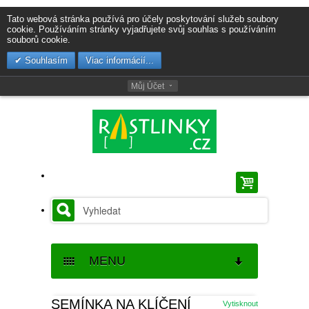
Tato webová stránka používá pro účely poskytování služeb soubory
cookie. Používáním stránky vyjadřujete svůj souhlas s používáním
souborů cookie.
Souhlasím
Viac informácií...
Můj Účet
MENU
SEMENA
SEMÍNKA NA KLÍČENÍ
Vytisknout