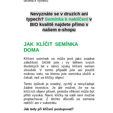
určená k výsevu.
Nevyznáte se v druzích ani
typech?
Semínka k naklíčení
v
BIO kvalitě najdete přímo v
našem e-shopu
JAK KLÍČIT SEMÍNKA
DOMA
Klíčení semínek se může jevit jako snadná
záležitost. Určitě jste i vy během svých
školských let v rámci výuky klíčení semen
zkoušeli. V tomto případě jste asi použili
mokrou vatu, na kterou jste semínka uložili a
čekali, než se klíčky objeví.
Tento způsob je snadný, rychlý a nevyžaduje
žádné investice. Je ale možné, že se na
klíčcích objeví plíseň, protože vlhkost může být
příliš vysoká. Navíc klíčky na vatě není možné
proplachovat. Z těchto důvodů se semena
neklíčí ani v substrátu.
Jak tedy při klíčení postupovat?