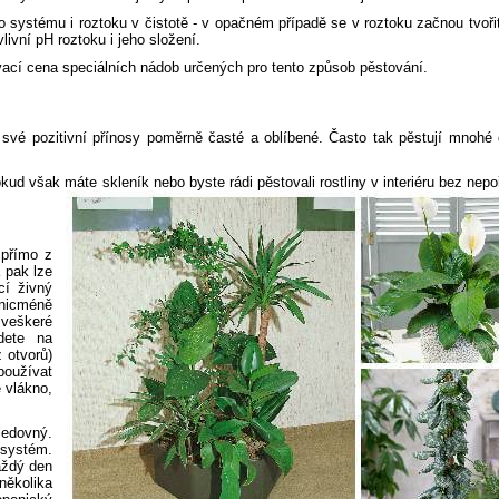
systému i roztoku v čistotě - v opačném případě se v roztoku začnou tvoři
ivní pH roztoku i jeho složení.
ací cena speciálních nádob určených pro tento způsob pěstování.
o své pozitivní přínosy poměrně časté a oblíbené. Často tak pěstují mnohé
kud však máte skleník nebo byste rádi pěstovali rostliny v interiéru bez nep
 přímo z
a pak lze
cí živný
 nicméně
veškeré
dete na
 otvorů)
používat
é vlákno,
edovný.
 systém.
aždý den
ěkolika