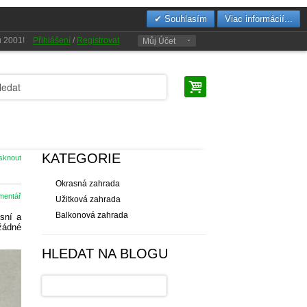
Souhlasím
Viac informácií...
oku 2001!
Přihlášení
/
Registrovat
Můj Účet
KATEGORIE
isknout
Okrasná zahrada
omentář
Užitková zahrada
Balkonová zahrada
sní a
 žádné
HLEDAT NA BLOGU