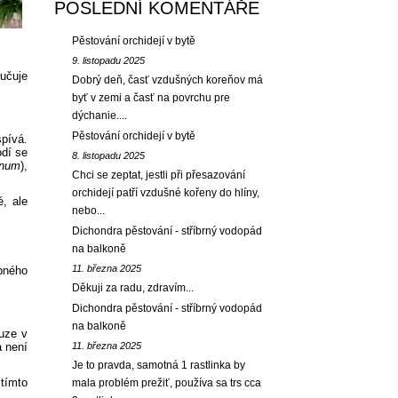
POSLEDNÍ KOMENTÁŘE
Pěstování orchidejí v bytě
9. listopadu 2025
ručuje
Dobrý deň, časť vzdušných koreňov má
byť v zemi a časť na povrchu pre
dýchanie....
Pěstování orchidejí v bytě
spívá.
odí se
8. listopadu 2025
mnum
),
Chci se zeptat, jestli při přesazování
orchidejí patří vzdušné kořeny do hlíny,
é, ale
nebo...
Dichondra pěstování - stříbrný vodopád
na balkoně
11. března 2025
obného
Děkuji za radu, zdravím...
Dichondra pěstování - stříbrný vodopád
na balkoně
ouze v
a není
11. března 2025
Je to pravda, samotná 1 rastlinka by
tímto
mala problém prežiť, používa sa trs cca