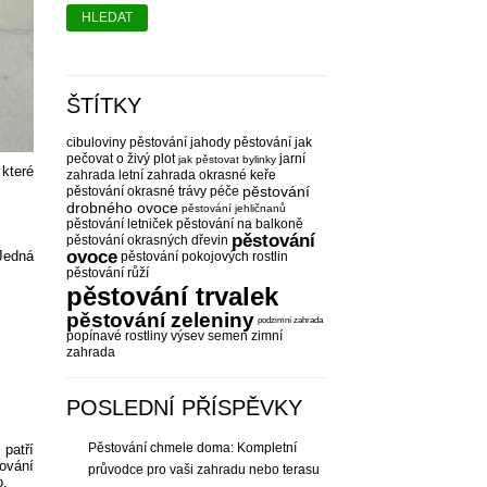
HLEDAT
ŠTÍTKY
cibuloviny pěstování
jahody pěstování
jak
pečovat o živý plot
jarní
jak pěstovat bylinky
které
zahrada
letní zahrada
okrasné keře
pěstování
pěstování
okrasné trávy péče
drobného ovoce
pěstování jehličnanů
pěstování letniček
pěstování na balkoně
pěstování
pěstování okrasných dřevin
ovoce
 Jedná
pěstování pokojových rostlin
pěstování růží
pěstování trvalek
pěstování zeleniny
podzimní zahrada
popínavé rostliny
výsev semen
zimní
zahrada
POSLEDNÍ PŘÍSPĚVKY
Pěstování chmele doma: Kompletní
patří
kování
průvodce pro vaši zahradu nebo terasu
o.