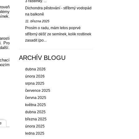
3 rastlinky. ...
ároveň
Dichondra pěstování - stříbrný vodopád
oblémy
na balkoně
ínek.
11. března 2025
Prosím o radu, mám letos poprvé
stříbrný déšť ze semínek, kolik rostlinek
arosti
zasadit (po...
i. Pro
alší.
ARCHÍV BLOGU
ýchací
hozím
dubna 2026
února 2026
srpna 2025
července 2025
června 2025
května 2025
dubna 2025
března 2025
e
února 2025
ledna 2025