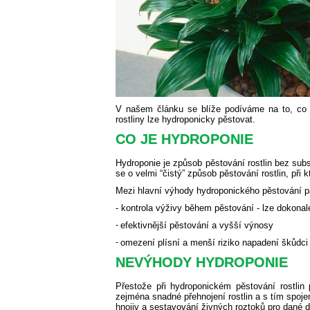
V našem článku se blíže podíváme na to, co t
rostliny lze hydroponicky pěstovat.
CO JE HYDROPONIE
Hydroponie je způsob pěstování rostlin bez subs
se o velmi “čistý” způsob pěstování rostlin, při
Mezi hlavní výhody hydroponického pěstování pa
- kontrola výživy během pěstování - lze dokonale
-
efektivnější pěstování a vyšší výnosy
-
omezení plísní a menší riziko napadení škůdc
NEVÝHODY HYDROPONIE
Přestože při hydroponickém pěstování rostlin
zejména snadné přehnojení rostlin a s tím spoj
hnojiv a sestavování živných roztoků pro dané d