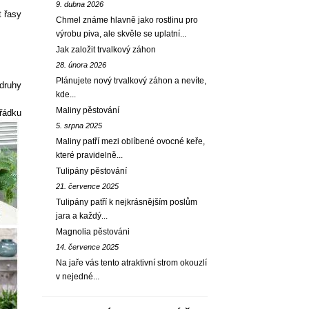
9. dubna 2026
t řasy
Chmel známe hlavně jako rostlinu pro
výrobu piva, ale skvěle se uplatní...
Jak založit trvalkový záhon
28. února 2026
Plánujete nový trvalkový záhon a nevíte,
 druhy
kde...
Maliny pěstování
ořádku
5. srpna 2025
Maliny patří mezi oblíbené ovocné keře,
které pravidelně...
Tulipány pěstování
21. července 2025
Tulipány patří k nejkrásnějším poslům
jara a každý...
Magnolia pěstováni
14. července 2025
Na jaře vás tento atraktivní strom okouzlí
v nejedné...