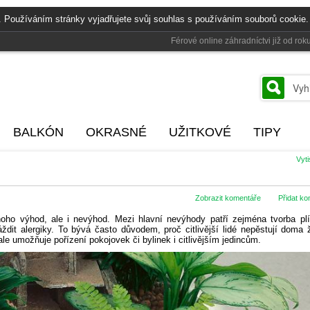
. Používáním stránky vyjadřujete svůj souhlas s používáním souborů cookie.
Férové online záhradníctvi již od r
BALKÓN
OKRASNÉ
UŽITKOVÉ
TIPY
Vyt
Zobrazit komentáře
Přidat k
ho výhod, ale i nevýhod. Mezi hlavní nevýhody patří zejména tvorba plí
ždit alergiky. To bývá často důvodem, proč citlivější lidé nepěstují doma
ale umožňuje pořízení pokojovek či bylinek i citlivějším jedincům.