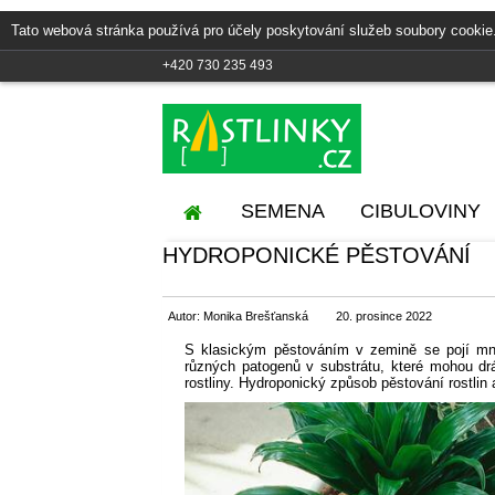
Tato webová stránka používá pro účely poskytování služeb soubory cookie
+420 730 235 493
SEMENA
CIBULOVINY
HYDROPONICKÉ PĚSTOVÁNÍ
Autor: Monika Brešťanská
20. prosince 2022
S klasickým pěstováním v zemině se pojí mno
různých patogenů v substrátu, které mohou drá
rostliny. Hydroponický způsob pěstování rostlin 