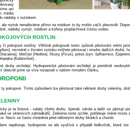
oponický
děrovaný
níme asi
Do média
do nádoby s roztokem.
y ale roztok nenaléváme přímo na médium to by mohlo začít plesnivět. Dopo
měnit, nádoby vymýt, médium a kořeny propláchnout čistou vodou.
OKOJOVÝCH ROSTLIN
y či pokojové rostliny. Většině pokojovek tento způsob pěstování velmi pro
yllum
), nicméně v živném roztoku můžete pěstovat i mnoho dalších druhů, h
Dracaena
),
břečťan (
Hedera
),
fíkusy (
Ficus
),
potos (syn. šplhavnice,
Epipre
lopejka (
Kalanchoe
)...
zné druhy orchidejí. Hydroponické pěstování orchidejí je poměrně neobvykl
tě
obecně jsme se více rozepsali v našem minulém článku.
DROPONII
e ty pokojové. Tímto způsobem lze pěstovat také některé druhy zeleniny, dr
ELENINY
cky je ta listová - saláty všeho druhu, špenát, rukola a další se pěstují p
 také ve sklenících zahrádkářů. Zelenina roste rychle, potřebuje méně místa 
ráce. Navíc se často chráněná před některými druhy škůdců a chorob.
bem nepěstuje, hydroponie se ale využívá v případě ředkviček, které lze 