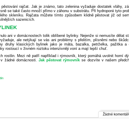
 pěstování rajčat. Jak je známo, tato zelenina vyžaduje dostatek vláhy, z
Plísně se také často množí přímo v záhonu v substrátu. Při hydroponii tyto pr
plého skleníku. Rajčata můžete tímto způsobem klidně pěstovat již od sem
silnějších sazenicích.
YLINEK
nulo ani v domácnostech tolik oblíbené bylinky. Nejenže si nemusíte dělat st
 vyžaduje, ale netýkají se vás ani problémy s přelitím, plísněmi nebo škůdc
 druhy klasických bylinek jako je máta, bazalka, petrželka, pažitka a d
ky rostoucí v živném roztoku intenzivněji voní a mají lepší chuť.
h rostlin. Mezi ně patří například i rýmovník, který pomáhá uvolnit horní d
t v žádné domácnosti.
Jak pěstovat rýmovník
se dozvíte v našem předc
lin
Žádné komentář