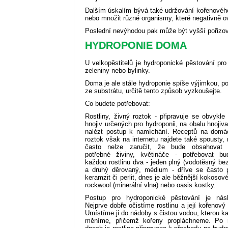
Dalším úskalím bývá také udržování kořenového 
nebo množit různé organismy, které negativně ovl
Poslední nevýhodou pak může být vyšší pořizov
HYDROPONIE DOMA
U velkopěstitelů je hydroponické pěstování pr
zeleniny nebo bylinky.
Doma je ale stále hydroponie spíše výjimkou, po
ze substrátu, určitě tento způsob vyzkoušejte.
Co budete potřebovat:
Rostliny,
živný roztok - připravuje se obvykle
hnojiv určených pro hydroponii, na obalu hnojiv
nalézt postup k namíchání. Receptů na domá
roztok však na internetu najdete také spousty,
často nelze zaručit, že bude obsahovat 
potřebné živiny,
květináče - potřebovat bu
každou rostlinu dva - jeden plný (vodotěsný bez
a druhý děrovaný,
médium - dříve se často 
keramzit či perlit, dnes je ale běžnější kokosov
rockwool (minerální vlna) nebo oasis kostky.
Postup pro hydroponické pěstování je násl
Nejprve dobře očistíme rostlinu a její kořenový
Umístíme ji do nádoby s čistou vodou, kterou k
měníme, přičemž kořeny propláchneme. Po n