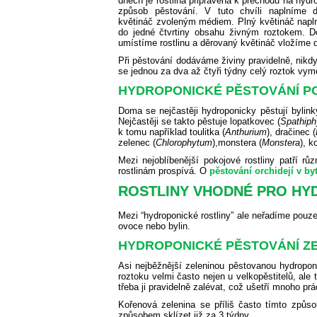
dnech je rostlina připravena k přechodu na hydr
způsob pěstování. V tuto chvíli naplníme 
květináč zvoleným médiem. Plný květináč napl
do jedné čtvrtiny obsahu živným roztokem. 
umístíme rostlinu a děrovaný květináč vložíme 
Při pěstování dodáváme živiny pravidelně, nikd
se jednou za dva až čtyři týdny celý roztok vy
HYDROPONICKÉ PĚSTOVÁNÍ P
Doma se nejčastěji hydroponicky pěstují bylink
Nejčastěji se takto pěstuje lopatkovec (
Spathiph
k tomu například
toulitka (
Anthurium
),
dračinec (
zelenec (
Chlorophytum
),
monstera (
Monstera
),
ko
Mezi nejoblíbenější pokojové rostliny patří rů
rostlinám prospívá. O
pěstování orchidejí v by
ROSTLINY VHODNÉ PRO HY
Mezi “hydroponické rostliny” ale neřadíme pouz
ovoce nebo bylin.
HYDROPONICKÉ PĚSTOVÁNÍ Z
Asi nejběžnější zeleninou pěstovanou hydroponi
roztoku velmi často nejen u velkopěstitelů, ale
třeba ji pravidelně zalévat, což ušetří mnoho p
Kořenová zelenina se příliš často tímto způso
způsobem sklízet již za 3 týdny.