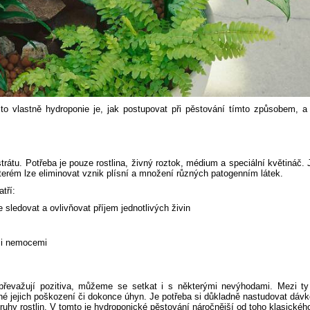
o vlastně hydroponie je, jak postupovat při pěstování tímto způsobem, a 
trátu. Potřeba je pouze rostlina, živný roztok, médium a speciální květináč.
 kterém lze eliminovat vznik plísní a množení různých patogenním látek.
tří:
 sledovat a ovlivňovat příjem jednotlivých živin
i i nemocemi
 převažují pozitiva, můžeme se setkat i s některými nevýhodami. Mezi ty 
ené jejich poškození či dokonce úhyn. Je potřeba si důkladně nastudovat dáv
ruhy rostlin. V tomto je hydroponické pěstování náročnější od toho klasickéh