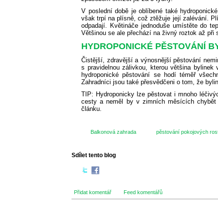
V poslední době je oblíbené také hydroponické
však trpí na plísně, což ztěžuje její zalévání. 
odpadají. Květináče jednoduše umístěte do te
Většinou se ale přechází na živný roztok až při 
HYDROPONICKÉ PĚSTOVÁNÍ B
Čistější, zdravější a výnosnější pěstování nemi
s pravidelnou zálivkou, kterou většina bylinek
hydroponické pěstování se hodí téměř všechny
Zahradníci jsou také přesvědčeni o tom, že bylin
TIP: Hydroponicky lze pěstovat i mnoho léčivýc
cesty a neměl by v zimních měsících chybě
článku.
Balkonová zahrada
pěstování pokojových rost
Sdílet tento blog
Přidat komentář
Feed komentářů